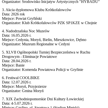
Organizator: Środowisko Inicjatyw Artystycznych "HYBADU"
3. Akcia dyplomowa Klubu Krótkofalowców
Data: 2026 rok
Miejsce: Powiat Gryfiński
Organizator: Klub Krótkofalowców PZK SP1KZE w Chojnie
4. Nadodrzańska Noc Muzeów
Data: 16.05.2026 r.
Miejsce: Cedynia, Moryń, Bielin, Mieszkowice, Dębno
Organizator: Muzeum Regionalne w Cedyni
5. XLVII Ogólnopolski Turniej Bezpieczeństwa w Ruchu
Drogowym - Eliminacje Powiatowe
Data: 28.04.2026 r.
Miejsce: Banie
Organizator: Komenda Powiatowa Policji w Gryfinie
6. Festiwal COOLBIKE
Data: 12.07.2026 r.
Miejsce: Moryń, Przyjezierze
Organizator: Gmina Moryń
7. XIX Zachodniopomorskie Dni Kultury Łowieckiej
Data: 4-5.07.2026 r.
Miejsce: Gryfino, ul. Sportowa 1 (Stadion Miejski)