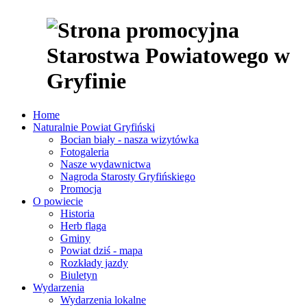
Home
Naturalnie Powiat Gryfiński
Bocian biały - nasza wizytówka
Fotogaleria
Nasze wydawnictwa
Nagroda Starosty Gryfińskiego
Promocja
O powiecie
Historia
Herb flaga
Gminy
Powiat dziś - mapa
Rozkłady jazdy
Biuletyn
Wydarzenia
Wydarzenia lokalne