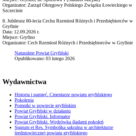
Organizator: Zarząd Okręgowy Polskiego Związku Łowieckiego w
Szczecinie
8. Jubileusz 80-lecia Cechu Rzemiosł Różnych i Przedsiębiorców w
Gryfinie
Data: 12.09.2026 r.
Miejsce: Gryfino
Organizator: Cech Rzemiosł Różnych i Przedsiębiorców w Gryfinie
Naturalnie Powiat Gryfiński
Opublikowano: 03 lutego 2026
Wydawnictwa
Historia i pamięć. Cmentarze powiatu gryfińskiego
Pokolenia
Pomniki w powiecie gryfińskim
Powiat Gryfiński w działaniu
Powiat Gryfiński. Informator
Powiat Gryfiński. Wędrówka śladami pokoleń
Signum et Res. Symbolika sakralna w architekturze
średniowiecznej powiatu gryfińskiego