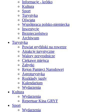
Informacje - krótko
Kultura
Sport
Turystyka
Oświata
Współpraca polsko-niemiecka
Inwestycje
Bezpieczeństwo
Archiwum
Turystyka
Powiat gryfiński na rowerze
Atrakcje turystyczne
Walory przyrodnicze
Ciekawe miejsca
Zabytki
Rejon Pamięci Narodowej
Agroturystyka
Rozkłady jazdy
Kalendarium
Wydarzenia
Kultura
Wydarzenia
Repertuar Kina GRYF
Sport
Wydarzenia