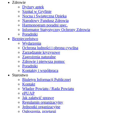
Zdrowie
Dyżury aptek
Szpital w Gryfinie
Nocna i Świąteczna Opieka
Narodowy Fundusz Zdrowia
Harmonogram poradni spec.
Informator Statystyczny Ochrony Zdrowia
Poradniki
Bezpieczeństwo
Wydarzenia
Ochrona ludności i obrona cywilna
Zarządzanie kryzysowe
Zagrożenia naturalne
Zdrowie i pierwsza pomoc
Poradniki
Kontakty i współpraca
Starostwo
Biuletyn Informacji Publicznej
Kontakt
Władze Powiatu / Rada Powiatu
ePUAP
Jak załatwić sprawę
Regulamin organizacyjny
Jednostki organizacyjne
Ogłoszenia, przetargi