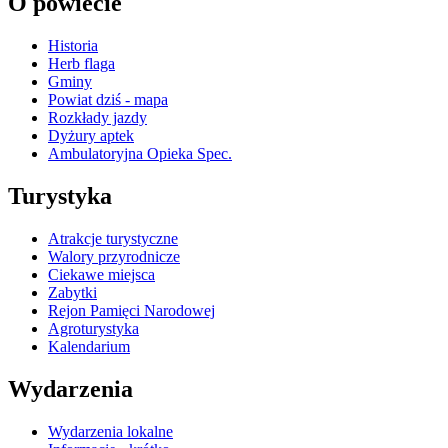
O powiecie
Historia
Herb flaga
Gminy
Powiat dziś - mapa
Rozkłady jazdy
Dyżury aptek
Ambulatoryjna Opieka Spec.
Turystyka
Atrakcje turystyczne
Walory przyrodnicze
Ciekawe miejsca
Zabytki
Rejon Pamięci Narodowej
Agroturystyka
Kalendarium
Wydarzenia
Wydarzenia lokalne