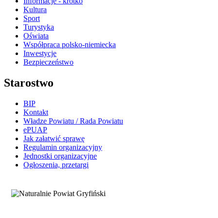
Informacje - krótko
Kultura
Sport
Turystyka
Oświata
Współpraca polsko-niemiecka
Inwestycje
Bezpieczeństwo
Starostwo
BIP
Kontakt
Władze Powiatu / Rada Powiatu
ePUAP
Jak załatwić sprawę
Regulamin organizacyjny
Jednostki organizacyjne
Ogłoszenia, przetargi