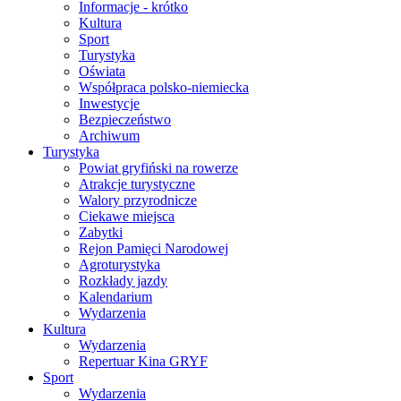
Informacje - krótko
Kultura
Sport
Turystyka
Oświata
Współpraca polsko-niemiecka
Inwestycje
Bezpieczeństwo
Archiwum
Turystyka
Powiat gryfiński na rowerze
Atrakcje turystyczne
Walory przyrodnicze
Ciekawe miejsca
Zabytki
Rejon Pamięci Narodowej
Agroturystyka
Rozkłady jazdy
Kalendarium
Wydarzenia
Kultura
Wydarzenia
Repertuar Kina GRYF
Sport
Wydarzenia