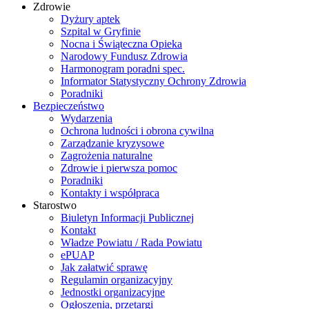
Zdrowie
Dyżury aptek
Szpital w Gryfinie
Nocna i Świąteczna Opieka
Narodowy Fundusz Zdrowia
Harmonogram poradni spec.
Informator Statystyczny Ochrony Zdrowia
Poradniki
Bezpieczeństwo
Wydarzenia
Ochrona ludności i obrona cywilna
Zarządzanie kryzysowe
Zagrożenia naturalne
Zdrowie i pierwsza pomoc
Poradniki
Kontakty i współpraca
Starostwo
Biuletyn Informacji Publicznej
Kontakt
Władze Powiatu / Rada Powiatu
ePUAP
Jak załatwić sprawę
Regulamin organizacyjny
Jednostki organizacyjne
Ogłoszenia, przetargi