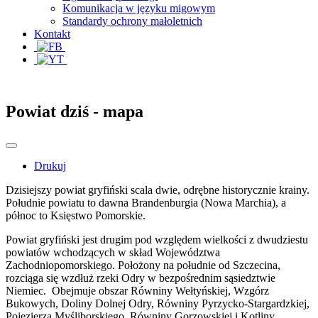
Komunikacja w języku migowym
Standardy ochrony małoletnich
Kontakt
Powiat dziś - mapa
Drukuj
Dzisiejszy powiat gryfiński scala dwie, odrębne historycznie krainy.
Południe powiatu to dawna Brandenburgia (Nowa Marchia), a
północ to Księstwo Pomorskie.
Powiat gryfiński jest drugim pod względem wielkości z dwudziestu
powiatów wchodzących w skład Województwa
Zachodniopomorskiego. Położony na południe od Szczecina,
rozciąga się wzdłuż rzeki Odry w bezpośrednim sąsiedztwie
Niemiec. Obejmuje obszar Równiny Wełtyńskiej, Wzgórz
Bukowych, Doliny Dolnej Odry, Równiny Pyrzycko-Stargardzkiej,
Pojezierza Myśliborskiego, Równiny Gorzowskiej i Kotliny