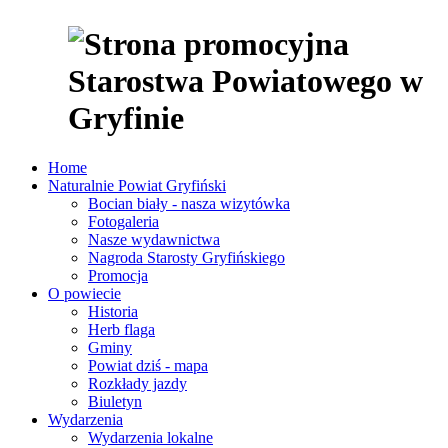
Home
Naturalnie Powiat Gryfiński
Bocian biały - nasza wizytówka
Fotogaleria
Nasze wydawnictwa
Nagroda Starosty Gryfińskiego
Promocja
O powiecie
Historia
Herb flaga
Gminy
Powiat dziś - mapa
Rozkłady jazdy
Biuletyn
Wydarzenia
Wydarzenia lokalne