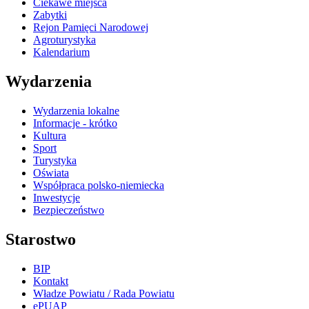
Ciekawe miejsca
Zabytki
Rejon Pamięci Narodowej
Agroturystyka
Kalendarium
Wydarzenia
Wydarzenia lokalne
Informacje - krótko
Kultura
Sport
Turystyka
Oświata
Współpraca polsko-niemiecka
Inwestycje
Bezpieczeństwo
Starostwo
BIP
Kontakt
Władze Powiatu / Rada Powiatu
ePUAP