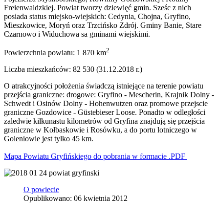
Freienwaldzkiej. Powiat tworzy dziewięć gmin. Sześc z nich
posiada status miejsko-wiejskich: Cedynia, Chojna, Gryfino,
Mieszkowice, Moryń oraz Trzcińsko Zdrój. Gminy Banie, Stare
Czarnowo i Widuchowa sa gminami wiejskimi.
2
Powierzchnia powiatu: 1 870 km
Liczba mieszkańców: 82 530 (31.12.2018 r.)
O atrakcyjności położenia świadczą istniejące na terenie powiatu
przejścia graniczne: drogowe: Gryfino - Mescherin, Krajnik Dolny -
Schwedt i Osinów Dolny - Hohenwutzen oraz promowe przejscie
graniczne Gozdowice - Güstebieser Loose. Ponadto w odległości
zaledwie kilkunastu kilometrów od Gryfina znajdują się przejścia
graniczne w Kołbaskowie i Rosówku, a do portu lotniczego w
Goleniowie jest tylko 45 km.
Mapa Powiatu Gryfińskiego do pobrania w formacie .PDF
O powiecie
Opublikowano: 06 kwietnia 2012