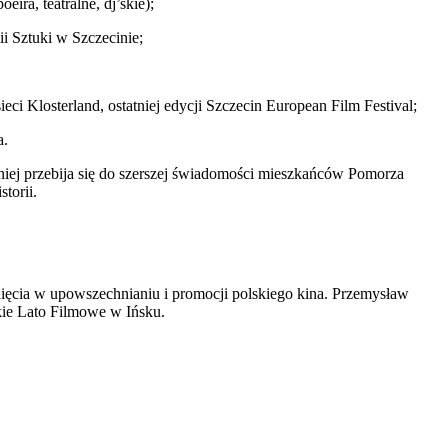
ira, teatralne, dj’skie);
i Sztuki w Szczecinie;
i Klosterland, ostatniej edycji Szczecin European Film Festival;
a.
niej przebija się do szerszej świadomości mieszkańców Pomorza
torii.
ięcia w upowszechnianiu i promocji polskiego kina. Przemysław
kie Lato Filmowe w Ińsku.