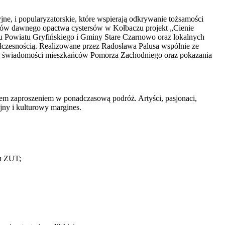
jne, i popularyzatorskie, które wspierają odkrywanie tożsamości
ektów dawnego opactwa cystersów w Kołbaczu projekt „Cienie
iu Powiatu Gryfińskiego i Gminy Stare Czarnowo oraz lokalnych
półczesnością. Realizowane przez Radosława Palusa wspólnie ze
ngi w świadomości mieszkańców Pomorza Zachodniego oraz pokazania
azem zaproszeniem w ponadczasową podróż. Artyści, pasjonaci,
jny i kulturowy margines.
zu ZUT;