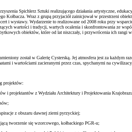
zyszenia Spichlerz Sztuki realizującego działania artystyczne, edukacy
ego Kołbacza. Wraz z grupą przyjaciół zainicjował w przestrzeni obi
cert i wystawy. Wydarzenie to realizowane od 2008 roku przy wsparc
zących wartości i tradycji, wartych ocalenia i skonfrontowania ze ws
zabytkowych obiektów, które od lat niszczały, i przywrócenia ich ra
amieniony został w Galerię Cysterską. Jej atmosfera jest za każdym r
atami i wartościami zacieranymi przez czas, spychanymi na cywilizacy
eg projektów:
ów i projektantów z Wydziału Architektury i Projektowania Krajobra
rsów;
piracje z obszaru dawnej ziemi pyrzyckiej;
jącą tworzenie się wzorcowego, kołbackiego PGR-u;