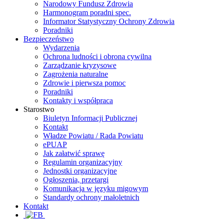
Narodowy Fundusz Zdrowia
Harmonogram poradni spec.
Informator Statystyczny Ochrony Zdrowia
Poradniki
Bezpieczeństwo
Wydarzenia
Ochrona ludności i obrona cywilna
Zarządzanie kryzysowe
Zagrożenia naturalne
Zdrowie i pierwsza pomoc
Poradniki
Kontakty i współpraca
Starostwo
Biuletyn Informacji Publicznej
Kontakt
Władze Powiatu / Rada Powiatu
ePUAP
Jak załatwić sprawę
Regulamin organizacyjny
Jednostki organizacyjne
Ogłoszenia, przetargi
Komunikacja w języku migowym
Standardy ochrony małoletnich
Kontakt