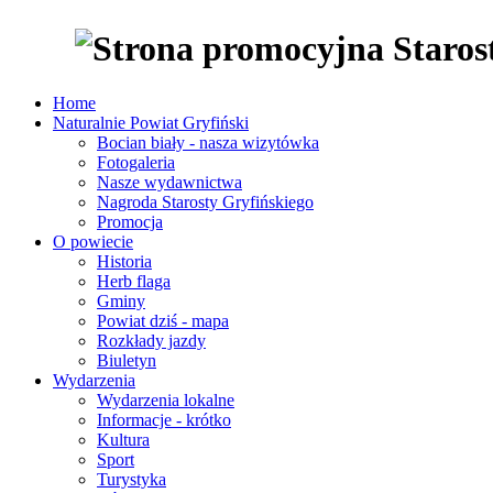
Home
Naturalnie Powiat Gryfiński
Bocian biały - nasza wizytówka
Fotogaleria
Nasze wydawnictwa
Nagroda Starosty Gryfińskiego
Promocja
O powiecie
Historia
Herb flaga
Gminy
Powiat dziś - mapa
Rozkłady jazdy
Biuletyn
Wydarzenia
Wydarzenia lokalne
Informacje - krótko
Kultura
Sport
Turystyka