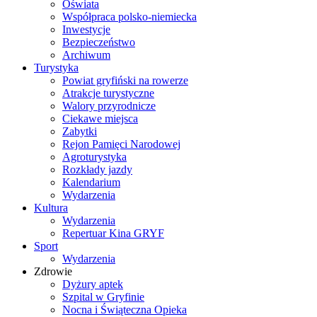
Oświata
Współpraca polsko-niemiecka
Inwestycje
Bezpieczeństwo
Archiwum
Turystyka
Powiat gryfiński na rowerze
Atrakcje turystyczne
Walory przyrodnicze
Ciekawe miejsca
Zabytki
Rejon Pamięci Narodowej
Agroturystyka
Rozkłady jazdy
Kalendarium
Wydarzenia
Kultura
Wydarzenia
Repertuar Kina GRYF
Sport
Wydarzenia
Zdrowie
Dyżury aptek
Szpital w Gryfinie
Nocna i Świąteczna Opieka