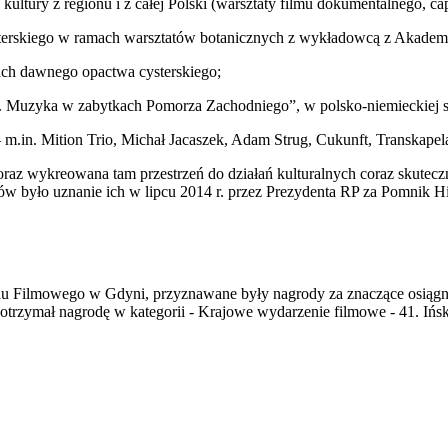
ltury z regionu i z całej Polski (warsztaty filmu dokumentalnego, capoe
sterskiego w ramach warsztatów botanicznych z wykładowcą z Akademi
tach dawnego opactwa cysterskiego;
. Muzyka w zabytkach Pomorza Zachodniego”, w polsko-niemieckiej siec
 m.in. Mition Trio, Michał Jacaszek, Adam Strug, Cukunft, Transkapel
raz wykreowana tam przestrzeń do działań kulturalnych coraz skutecz
ów było uznanie ich w lipcu 2014 r. przez Prezydenta RP za Pomnik His
alu Filmowego w Gdyni, przyznawane były nagrody za znaczące osiągn
trzymał nagrodę w kategorii - Krajowe wydarzenie filmowe - 41. Ińs