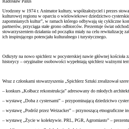
Radosław Palus
Urodzony w 1974 r. Animator kultury, współzałożyciel i prezes stowar
kulturowej regionu w oparciu o wielowiekowe dziedzictwo cysterski
zapomnianych kultur”, w ramach którego odbywają się cykliczne kon
partnerów, przyciąga stałe grono odbiorców. Prezentuje świat odchod
stowarzyszeniem działania od początku miały na celu rewitalizację 
ich inspirującego potencjału kulturalnego i turystycznego.
Odkryty na nowo spichlerz w pocysterskiej nawie głównej kościoła z
historycy – oryginalne osobowości wypełniają spichlerz ważnymi tem
Wraz z członkami stowarzyszenia „Spichlerz Sztuki zrealizował szer
– konkurs „Kołbacz rekonstrukcja” adresowany do młodych architekt
– wystawę „Doba z cystersami” – przypominającą dziedzictwo cyste
– wystawę „Podróż przez Weizacker” – przynoszącą etnograficzne ins
– wystawę „Życie w kolektywie. PRL, PGR, Agromiasto” – prezentu