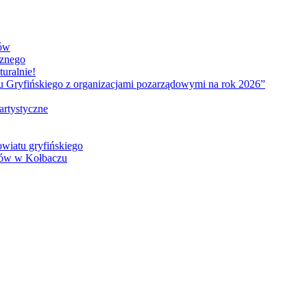
ków
cznego
uralnie!
tu Gryfińskiego z organizacjami pozarządowymi na rok 2026”
artystyczne
owiatu gryfińskiego
sów w Kołbaczu