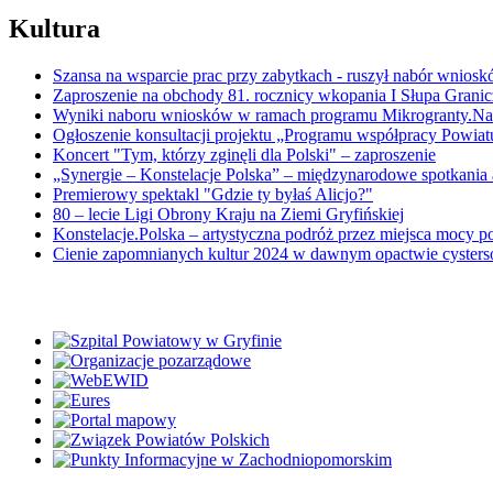
Kultura
Szansa na wsparcie prac przy zabytkach - ruszył nabór wnios
Zaproszenie na obchody 81. rocznicy wkopania I Słupa Grani
Wyniki naboru wniosków w ramach programu Mikrogranty.Nat
Ogłoszenie konsultacji projektu „Programu współpracy Powia
Koncert "Tym, którzy zginęli dla Polski" – zaproszenie
„Synergie – Konstelacje Polska” – międzynarodowe spotkania 
Premierowy spektakl "Gdzie ty byłaś Alicjo?"
80 – lecie Ligi Obrony Kraju na Ziemi Gryfińskiej
Konstelacje.Polska – artystyczna podróż przez miejsca mocy p
Cienie zapomnianych kultur 2024 w dawnym opactwie cyster