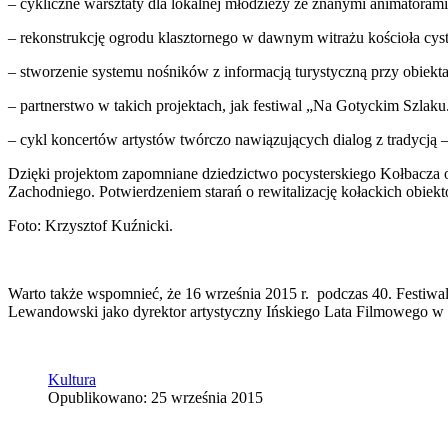
– cykliczne warsztaty dla lokalnej młodzieży ze znanymi animatorami ku
– rekonstrukcję ogrodu klasztornego w dawnym witrażu kościoła cy
– stworzenie systemu nośników z informacją turystyczną przy obiek
– partnerstwo w takich projektach, jak festiwal „Na Gotyckim Szlaku
– cykl koncertów artystów twórczo nawiązujących dialog z tradycją –
Dzięki projektom zapomniane dziedzictwo pocysterskiego Kołbacza o
Zachodniego. Potwierdzeniem starań o rewitalizację kołackich obiekt
Foto: Krzysztof Kuźnicki.
Warto także wspomnieć, że 16 września 2015 r. podczas 40. Festiw
Lewandowski jako dyrektor artystyczny Ińskiego Lata Filmowego w o
Kultura
Opublikowano: 25 września 2015