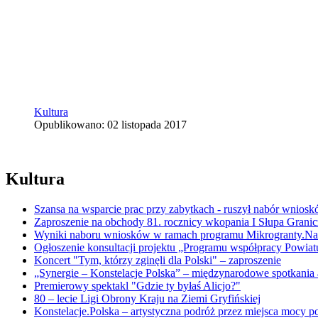
Kultura
Opublikowano: 02 listopada 2017
Kultura
Szansa na wsparcie prac przy zabytkach - ruszył nabór wnios
Zaproszenie na obchody 81. rocznicy wkopania I Słupa Grani
Wyniki naboru wniosków w ramach programu Mikrogranty.Nat
Ogłoszenie konsultacji projektu „Programu współpracy Powia
Koncert "Tym, którzy zginęli dla Polski" – zaproszenie
„Synergie – Konstelacje Polska” – międzynarodowe spotkania 
Premierowy spektakl "Gdzie ty byłaś Alicjo?"
80 – lecie Ligi Obrony Kraju na Ziemi Gryfińskiej
Konstelacje.Polska – artystyczna podróż przez miejsca mocy p