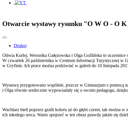
Otwarcie wystawy rysunku "O W O - O K
Drukuj
Oliwia Kurlej, Weronika Gałęzowska i Olga Goźlińska to uczennice sz
W czwartek 26 października w Centrum Informacji Turystycznej w G
w Gryfinie. Ich prace można podziwiać w galerii do 10 listopada 2017
Wystawę przygotowano wspólnie, jeszcze w Gimnazjum z pomocą nauczy
i Olga równie serdecznie wypowiadały się o swoim pedagogu, dziękują
Wachlarz bieli poprzez grafit koloru aż do głębi czerni, tak można w
ich młodego serca. Warto spojrzeć w ten obraz prawdy jakim się dziel