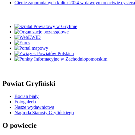
Cienie zapomnianych kultur 2024 w dawnym opactwie cyster
Powiat Gryfiński
Bocian biały
Fotogaleria
Nasze wydawnictwa
Nagroda Starosty Gryfińskiego
O powiecie