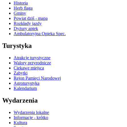
Historia
Herb flaga
Gminy
Powiat dziś - mapa
Rozkłady jazdy
Dyżury aptek
Ambulatoryjna Opieka Spec.
Turystyka
Atrakcje turystyczne
Walory przyrodnicze
Ciekawe miejsca
Zabytki
Rejon Pamięci Narodowej
Agroturystyka
Kalendarium
Wydarzenia
Wydarzenia lokalne
Informacje - krótko
Kultura