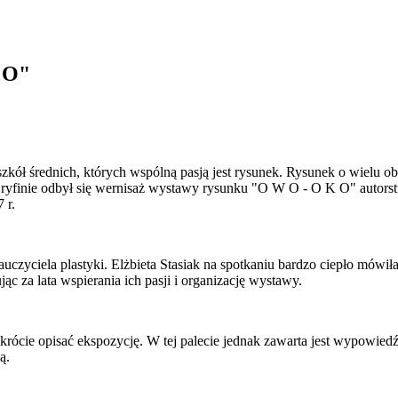
 O"
kół średnich, których wspólną pasją jest rysunek. Rysunek o wielu ob
ryfinie odbył się wernisaż wystawy rysunku "O W O - O K O" autors
 r.
ciela plastyki. Elżbieta Stasiak na spotkaniu bardzo ciepło mówiła 
c za lata wspierania ich pasji i organizację wystawy.
 skrócie opisać ekspozycję. W tej palecie jednak zawarta jest wypowied
ą.