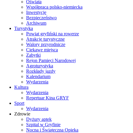
Oświata
Współpraca polsko-niemiecka
Inwestycje
Bezpieczeństwo
Archiwum
Turystyka
Powiat gryfiński na rowerze
Atrakcje turystyczne
Walory przyrodnicze
Ciekawe miejsca
Zabytki
Rejon Pamięci Narodowej
Agroturystyka
Rozkłady jazdy
Kalendarium
Wydarzenia
Kultura
Wydarzenia
Repertuar Kina GRYF
Sport
Wydarzenia
Zdrowie
Dyżury aptek
Szpital w Gryfinie
Nocna i Świąteczna Opieka