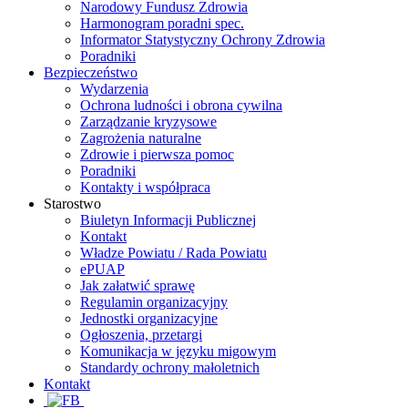
Narodowy Fundusz Zdrowia
Harmonogram poradni spec.
Informator Statystyczny Ochrony Zdrowia
Poradniki
Bezpieczeństwo
Wydarzenia
Ochrona ludności i obrona cywilna
Zarządzanie kryzysowe
Zagrożenia naturalne
Zdrowie i pierwsza pomoc
Poradniki
Kontakty i współpraca
Starostwo
Biuletyn Informacji Publicznej
Kontakt
Władze Powiatu / Rada Powiatu
ePUAP
Jak załatwić sprawę
Regulamin organizacyjny
Jednostki organizacyjne
Ogłoszenia, przetargi
Komunikacja w języku migowym
Standardy ochrony małoletnich
Kontakt