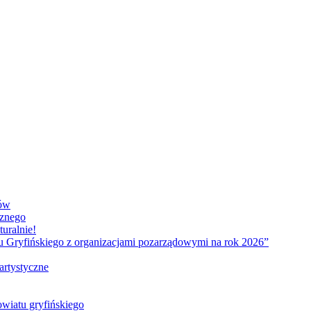
ków
cznego
uralnie!
tu Gryfińskiego z organizacjami pozarządowymi na rok 2026”
artystyczne
owiatu gryfińskiego