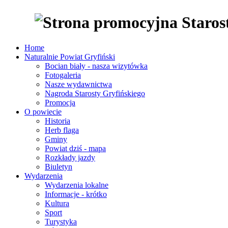
Home
Naturalnie Powiat Gryfiński
Bocian biały - nasza wizytówka
Fotogaleria
Nasze wydawnictwa
Nagroda Starosty Gryfińskiego
Promocja
O powiecie
Historia
Herb flaga
Gminy
Powiat dziś - mapa
Rozkłady jazdy
Biuletyn
Wydarzenia
Wydarzenia lokalne
Informacje - krótko
Kultura
Sport
Turystyka