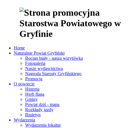
Home
Naturalnie Powiat Gryfiński
Bocian biały - nasza wizytówka
Fotogaleria
Nasze wydawnictwa
Nagroda Starosty Gryfińskiego
Promocja
O powiecie
Historia
Herb flaga
Gminy
Powiat dziś - mapa
Rozkłady jazdy
Biuletyn
Wydarzenia
Wydarzenia lokalne