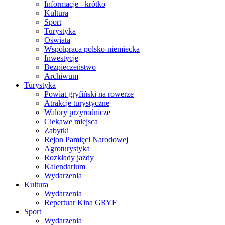
Informacje - krótko
Kultura
Sport
Turystyka
Oświata
Współpraca polsko-niemiecka
Inwestycje
Bezpieczeństwo
Archiwum
Turystyka
Powiat gryfiński na rowerze
Atrakcje turystyczne
Walory przyrodnicze
Ciekawe miejsca
Zabytki
Rejon Pamięci Narodowej
Agroturystyka
Rozkłady jazdy
Kalendarium
Wydarzenia
Kultura
Wydarzenia
Repertuar Kina GRYF
Sport
Wydarzenia