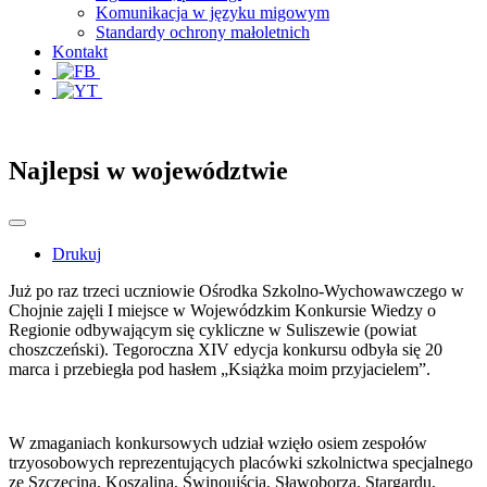
Komunikacja w języku migowym
Standardy ochrony małoletnich
Kontakt
Najlepsi w województwie
Drukuj
Już po raz trzeci uczniowie Ośrodka Szkolno-Wychowawczego w
Chojnie zajęli I miejsce w Wojewódzkim Konkursie Wiedzy o
Regionie odbywającym się cykliczne w Suliszewie (powiat
choszczeński). Tegoroczna XIV edycja konkursu odbyła się 20
marca i przebiegła pod hasłem „Książka moim przyjacielem”.
W zmaganiach konkursowych udział wzięło osiem zespołów
trzyosobowych reprezentujących placówki szkolnictwa specjalnego
ze Szczecina, Koszalina, Świnoujścia, Sławoborza, Stargardu,