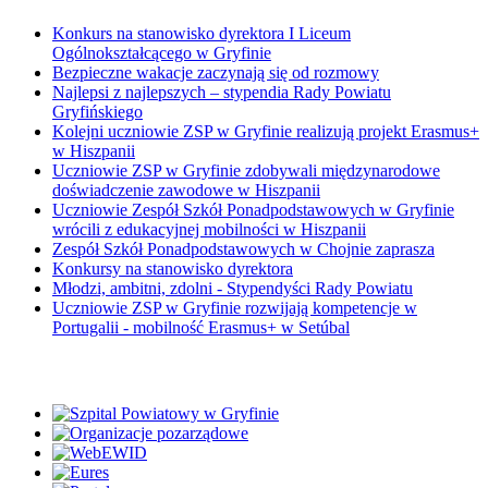
Konkurs na stanowisko dyrektora I Liceum
Ogólnokształcącego w Gryfinie
Bezpieczne wakacje zaczynają się od rozmowy
Najlepsi z najlepszych – stypendia Rady Powiatu
Gryfińskiego
Kolejni uczniowie ZSP w Gryfinie realizują projekt Erasmus+
w Hiszpanii
Uczniowie ZSP w Gryfinie zdobywali międzynarodowe
doświadczenie zawodowe w Hiszpanii
Uczniowie Zespół Szkół Ponadpodstawowych w Gryfinie
wrócili z edukacyjnej mobilności w Hiszpanii
Zespół Szkół Ponadpodstawowych w Chojnie zaprasza
Konkursy na stanowisko dyrektora
Młodzi, ambitni, zdolni - Stypendyści Rady Powiatu
Uczniowie ZSP w Gryfinie rozwijają kompetencje w
Portugalii - mobilność Erasmus+ w Setúbal