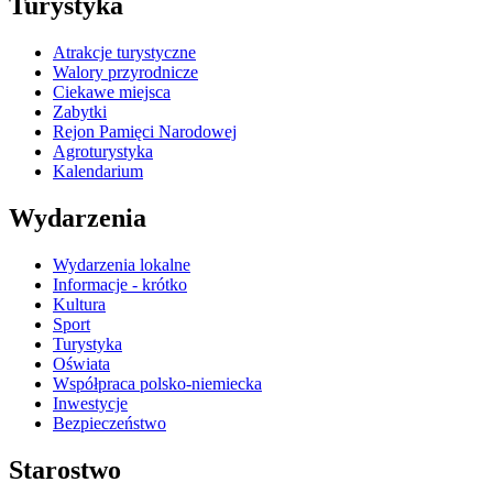
Turystyka
Atrakcje turystyczne
Walory przyrodnicze
Ciekawe miejsca
Zabytki
Rejon Pamięci Narodowej
Agroturystyka
Kalendarium
Wydarzenia
Wydarzenia lokalne
Informacje - krótko
Kultura
Sport
Turystyka
Oświata
Współpraca polsko-niemiecka
Inwestycje
Bezpieczeństwo
Starostwo