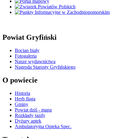
Powiat Gryfiński
Bocian biały
Fotogaleria
Nasze wydawnictwa
Nagroda Starosty Gryfińskiego
O powiecie
Historia
Herb flaga
Gminy
Powiat dziś - mapa
Rozkłady jazdy
Dyżury aptek
Ambulatoryjna Opieka Spec.