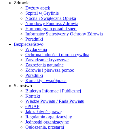
Zdrowie
Dyżury aptek
Szpital w Gryfinie
Nocna i Świąteczna Opieka
Narodowy Fundusz Zdrowia
Harmonogram poradni spec.
Informator Statystyczny Ochrony Zdrowia
Poradniki
Bezpieczeństwo
Wydarzenia
Ochrona ludności i obrona cywilna
Zarządzanie kryzysowe
Zagrożenia naturalne
Zdrowie i pierwsza pomoc
Poradniki
Kontakty i współpraca
Starostwo
Biuletyn Informacji Publicznej
Kontakt
Władze Powiatu / Rada Powiatu
ePUAP
Jak załatwić sprawę
Regulamin organizacyjny
Jednostki organizacyjne
Ogłoszenia, przetargi