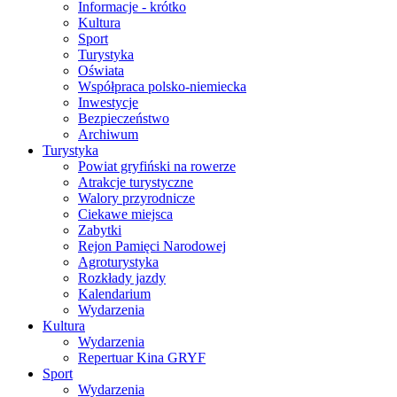
Informacje - krótko
Kultura
Sport
Turystyka
Oświata
Współpraca polsko-niemiecka
Inwestycje
Bezpieczeństwo
Archiwum
Turystyka
Powiat gryfiński na rowerze
Atrakcje turystyczne
Walory przyrodnicze
Ciekawe miejsca
Zabytki
Rejon Pamięci Narodowej
Agroturystyka
Rozkłady jazdy
Kalendarium
Wydarzenia
Kultura
Wydarzenia
Repertuar Kina GRYF
Sport
Wydarzenia