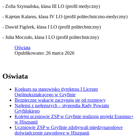
- Zofia Szymańska, klasa III LO (profil medyczny)
- Kajetan Kalarus, klasa IV LO (profil politechniczno-medyczny)
- Dawid Figórek, klasa I LO (profil politechniczny)
- Julia Moczuło, klasa I LO (profil politechniczny)
Oświata
Opublikowano: 26 marca 2026
Oświata
Konkurs na stanowisko dyrektora I Liceum
Ogólnokształcącego w Gryfinie
Bezpieczne wakacje zaczynają się od rozmowy
Najlepsi z najlepszych – stypendia Rady Powiatu
Gryfińskiego
Kolejni uczniowie ZSP w Gryfinie realizują projekt Erasmus+
w Hiszpanii
Uczniowie ZSP w Gryfinie zdobywali międzynarodowe
doświadczenie zawodowe w Hiszpanii