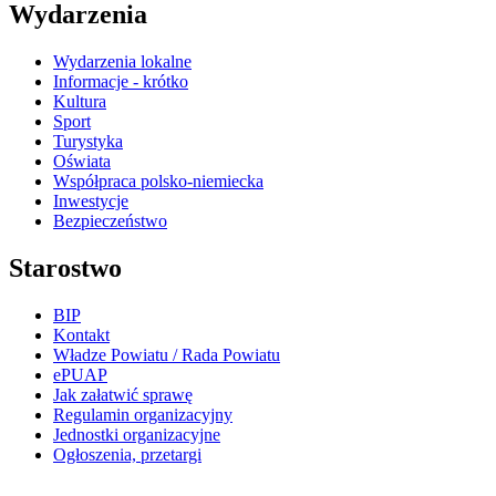
Wydarzenia
Wydarzenia lokalne
Informacje - krótko
Kultura
Sport
Turystyka
Oświata
Współpraca polsko-niemiecka
Inwestycje
Bezpieczeństwo
Starostwo
BIP
Kontakt
Władze Powiatu / Rada Powiatu
ePUAP
Jak załatwić sprawę
Regulamin organizacyjny
Jednostki organizacyjne
Ogłoszenia, przetargi