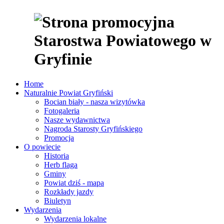
Home
Naturalnie Powiat Gryfiński
Bocian biały - nasza wizytówka
Fotogaleria
Nasze wydawnictwa
Nagroda Starosty Gryfińskiego
Promocja
O powiecie
Historia
Herb flaga
Gminy
Powiat dziś - mapa
Rozkłady jazdy
Biuletyn
Wydarzenia
Wydarzenia lokalne