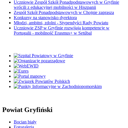
Uczniowie Zespół Szkół Ponadpodstawowych w Gryfinie
wrócili z edukacyjnej mobilności w Hiszpanii
Zespół Szkół Ponadpodstawowych w Chojnie zaprasza
Konkursy na stanowisko dyrektora
Młodzi, ambitni, zdolni - Stypendyści Rady Powiatu
Uczniowie ZSP w Gryfinie rozwijają kompetencje w
Portugalii - mobilność Erasmus+ w Setúbal
Powiat Gryfiński
Bocian biały
Fotogaleria