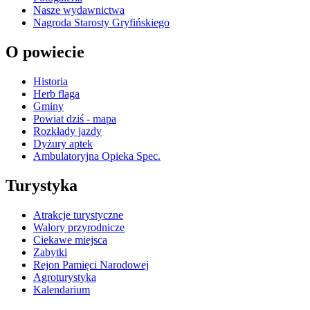
Nasze wydawnictwa
Nagroda Starosty Gryfińskiego
O powiecie
Historia
Herb flaga
Gminy
Powiat dziś - mapa
Rozkłady jazdy
Dyżury aptek
Ambulatoryjna Opieka Spec.
Turystyka
Atrakcje turystyczne
Walory przyrodnicze
Ciekawe miejsca
Zabytki
Rejon Pamięci Narodowej
Agroturystyka
Kalendarium