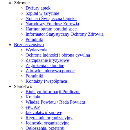
Zdrowie
Dyżury aptek
Szpital w Gryfinie
Nocna i Świąteczna Opieka
Narodowy Fundusz Zdrowia
Harmonogram poradni spec.
Informator Statystyczny Ochrony Zdrowia
Poradniki
Bezpieczeństwo
Wydarzenia
Ochrona ludności i obrona cywilna
Zarządzanie kryzysowe
Zagrożenia naturalne
Zdrowie i pierwsza pomoc
Poradniki
Kontakty i współpraca
Starostwo
Biuletyn Informacji Publicznej
Kontakt
Władze Powiatu / Rada Powiatu
ePUAP
Jak załatwić sprawę
Regulamin organizacyjny
Jednostki organizacyjne
Ogłoszenia, przetargi