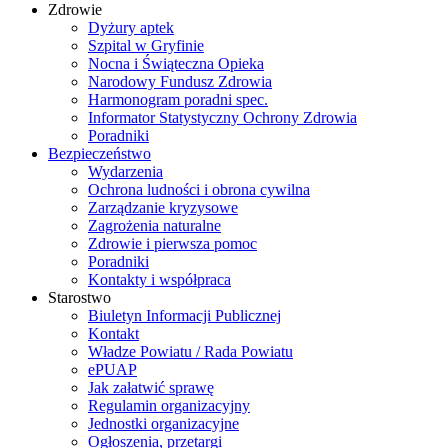
Zdrowie
Dyżury aptek
Szpital w Gryfinie
Nocna i Świąteczna Opieka
Narodowy Fundusz Zdrowia
Harmonogram poradni spec.
Informator Statystyczny Ochrony Zdrowia
Poradniki
Bezpieczeństwo
Wydarzenia
Ochrona ludności i obrona cywilna
Zarządzanie kryzysowe
Zagrożenia naturalne
Zdrowie i pierwsza pomoc
Poradniki
Kontakty i współpraca
Starostwo
Biuletyn Informacji Publicznej
Kontakt
Władze Powiatu / Rada Powiatu
ePUAP
Jak załatwić sprawę
Regulamin organizacyjny
Jednostki organizacyjne
Ogłoszenia, przetargi