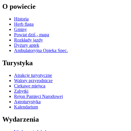
O powiecie
Historia
Herb flaga
Gminy
Powiat dziś - mapa
Rozkłady jazdy
Dyżury aptek
Ambulatoryjna Opieka Spec.
Turystyka
Atrakcje turystyczne
Walory przyrodnicze
Ciekawe miejsca
Zabytki
Rejon Pamięci Narodowej
Agroturystyka
Kalendarium
Wydarzenia