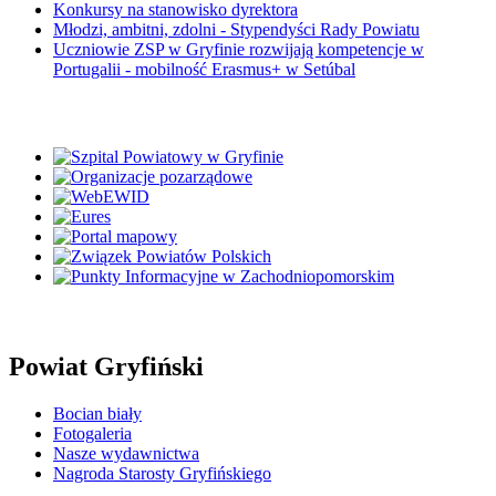
Konkursy na stanowisko dyrektora
Młodzi, ambitni, zdolni - Stypendyści Rady Powiatu
Uczniowie ZSP w Gryfinie rozwijają kompetencje w
Portugalii - mobilność Erasmus+ w Setúbal
Powiat Gryfiński
Bocian biały
Fotogaleria
Nasze wydawnictwa
Nagroda Starosty Gryfińskiego