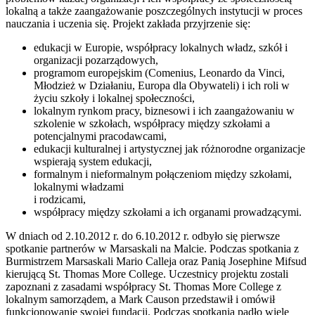
lokalną a także zaangażowanie poszczególnych instytucji w proces
nauczania i uczenia się. Projekt zakłada przyjrzenie się:
edukacji w Europie, współpracy lokalnych władz, szkół i
organizacji pozarządowych,
programom europejskim (Comenius, Leonardo da Vinci,
Młodzież w Działaniu, Europa dla Obywateli) i ich roli w
życiu szkoły i lokalnej społeczności,
lokalnym rynkom pracy, biznesowi i ich zaangażowaniu w
szkolenie w szkołach, współpracy między szkołami a
potencjalnymi pracodawcami,
edukacji kulturalnej i artystycznej jak różnorodne organizacje
wspierają system edukacji,
formalnym i nieformalnym połączeniom między szkołami,
lokalnymi władzami
i rodzicami,
współpracy między szkołami a ich organami prowadzącymi.
W dniach od 2.10.2012 r. do 6.10.2012 r. odbyło się pierwsze
spotkanie partnerów w Marsaskali na Malcie. Podczas spotkania z
Burmistrzem Marsaskali Mario Calleja oraz Panią Josephine Mifsud
kierującą St. Thomas More College. Uczestnicy projektu zostali
zapoznani z zasadami współpracy St. Thomas More College z
lokalnym samorządem, a Mark Causon przedstawił i omówił
funkcjonowanie swojej fundacji. Podczas spotkania padło wiele