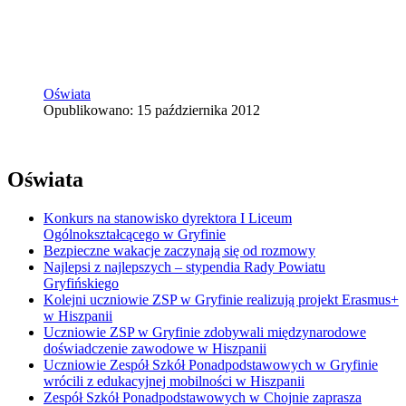
Oświata
Opublikowano: 15 października 2012
Oświata
Konkurs na stanowisko dyrektora I Liceum
Ogólnokształcącego w Gryfinie
Bezpieczne wakacje zaczynają się od rozmowy
Najlepsi z najlepszych – stypendia Rady Powiatu
Gryfińskiego
Kolejni uczniowie ZSP w Gryfinie realizują projekt Erasmus+
w Hiszpanii
Uczniowie ZSP w Gryfinie zdobywali międzynarodowe
doświadczenie zawodowe w Hiszpanii
Uczniowie Zespół Szkół Ponadpodstawowych w Gryfinie
wrócili z edukacyjnej mobilności w Hiszpanii
Zespół Szkół Ponadpodstawowych w Chojnie zaprasza