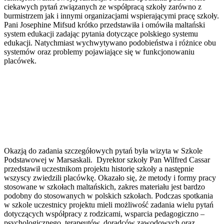
ciekawych pytań związanych ze współpracą szkoły zarówno z
burmistrzem jak i innymi organizacjami wspierającymi pracę szkoły.
Pani Josephine Mifsud krótko przedstawiła i omówiła maltański
system edukacji zadając pytania dotyczące polskiego systemu
edukacji. Natychmiast wychwytywano podobieństwa i różnice obu
systemów oraz problemy pojawiające się w funkcjonowaniu
placówek.
Okazją do zadania szczegółowych pytań była wizyta w Szkole
Podstawowej w Marsaskali. Dyrektor szkoły Pan Wilfred Cassar
przedstawił uczestnikom projektu historię szkoły a następnie
wszyscy zwiedzili placówkę. Okazało się, że metody i formy pracy
stosowane w szkołach maltańskich, zakres materiału jest bardzo
podobny do stosowanych w polskich szkołach. Podczas spotkania
w szkole uczestnicy projektu mieli możliwość zadania wielu pytań
dotyczących współpracy z rodzicami, wsparcia pedagogiczno –
psychologicznego, terapeutów, doradców zawodowych oraz