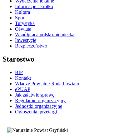
Wydarzenia lokalne
Informacje - krótko
Kultura
Sport
Turystyka
Oświata
Współpraca polsko-niemiecka
Inwestycje
Bezpieczeństwo
Starostwo
BIP
Kontakt
Władze Powiatu / Rada Powiatu
ePUAP
Jak załatwić sprawę
Regulamin organizacyjny
Jednostki organizacyjne
Ogłoszenia, przetargi