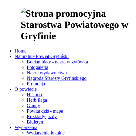
Home
Naturalnie Powiat Gryfiński
Bocian biały - nasza wizytówka
Fotogaleria
Nasze wydawnictwa
Nagroda Starosty Gryfińskiego
Promocja
O powiecie
Historia
Herb flaga
Gminy
Powiat dziś - mapa
Rozkłady jazdy
Biuletyn
Wydarzenia
Wydarzenia lokalne