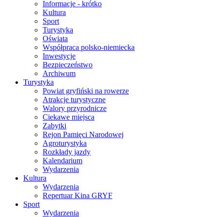
Informacje - krótko
Kultura
Sport
Turystyka
Oświata
Współpraca polsko-niemiecka
Inwestycje
Bezpieczeństwo
Archiwum
Turystyka
Powiat gryfiński na rowerze
Atrakcje turystyczne
Walory przyrodnicze
Ciekawe miejsca
Zabytki
Rejon Pamięci Narodowej
Agroturystyka
Rozkłady jazdy
Kalendarium
Wydarzenia
Kultura
Wydarzenia
Repertuar Kina GRYF
Sport
Wydarzenia