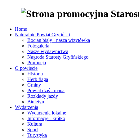
Home
Naturalnie Powiat Gryfiński
Bocian biały - nasza wizytówka
Fotogaleria
Nasze wydawnictwa
Nagroda Starosty Gryfińskiego
Promocja
O powiecie
Historia
Herb flaga
Gminy
Powiat dziś - mapa
Rozkłady jazdy
Biuletyn
Wydarzenia
Wydarzenia lokalne
Informacje - krótko
Kultura
Sport
Turystyka