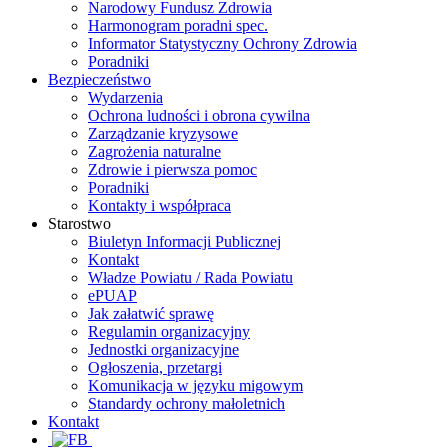
Narodowy Fundusz Zdrowia
Harmonogram poradni spec.
Informator Statystyczny Ochrony Zdrowia
Poradniki
Bezpieczeństwo
Wydarzenia
Ochrona ludności i obrona cywilna
Zarządzanie kryzysowe
Zagrożenia naturalne
Zdrowie i pierwsza pomoc
Poradniki
Kontakty i współpraca
Starostwo
Biuletyn Informacji Publicznej
Kontakt
Władze Powiatu / Rada Powiatu
ePUAP
Jak załatwić sprawę
Regulamin organizacyjny
Jednostki organizacyjne
Ogłoszenia, przetargi
Komunikacja w języku migowym
Standardy ochrony małoletnich
Kontakt