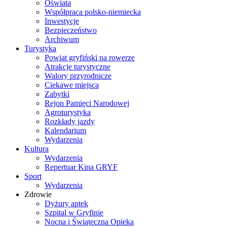
Oświata
Współpraca polsko-niemiecka
Inwestycje
Bezpieczeństwo
Archiwum
Turystyka
Powiat gryfiński na rowerze
Atrakcje turystyczne
Walory przyrodnicze
Ciekawe miejsca
Zabytki
Rejon Pamięci Narodowej
Agroturystyka
Rozkłady jazdy
Kalendarium
Wydarzenia
Kultura
Wydarzenia
Repertuar Kina GRYF
Sport
Wydarzenia
Zdrowie
Dyżury aptek
Szpital w Gryfinie
Nocna i Świąteczna Opieka