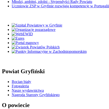
Młodzi, ambitni, zdolni - Stypendyści Rady Powiatu
Uczniowie ZSP w Gryfinie rozwijają kompetencje w Portugali
Powiat Gryfiński
Bocian biały
Fotogaleria
Nasze wydawnictwa
Nagroda Starosty Gryfińskiego
O powiecie