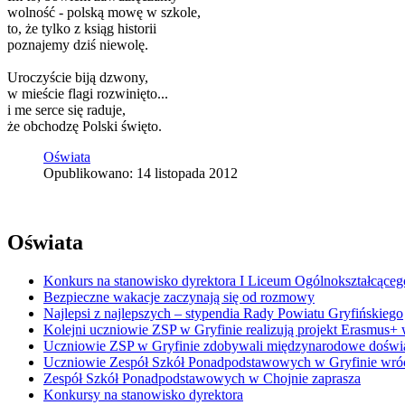
wolność - polską mowę w szkole,
to, że tylko z ksiąg historii
poznajemy dziś niewolę.
Uroczyście biją dzwony,
w mieście flagi rozwinięto...
i me serce się raduje,
że obchodzę Polski święto.
Oświata
Opublikowano: 14 listopada 2012
Oświata
Konkurs na stanowisko dyrektora I Liceum Ogólnokształcąceg
Bezpieczne wakacje zaczynają się od rozmowy
Najlepsi z najlepszych – stypendia Rady Powiatu Gryfińskiego
Kolejni uczniowie ZSP w Gryfinie realizują projekt Erasmus+ 
Uczniowie ZSP w Gryfinie zdobywali międzynarodowe doświ
Uczniowie Zespół Szkół Ponadpodstawowych w Gryfinie wrócil
Zespół Szkół Ponadpodstawowych w Chojnie zaprasza
Konkursy na stanowisko dyrektora