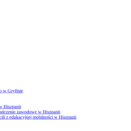
o w Gryfinie
w Hiszpanii
adczenie zawodowe w Hiszpanii
i z edukacyjnej mobilności w Hiszpanii