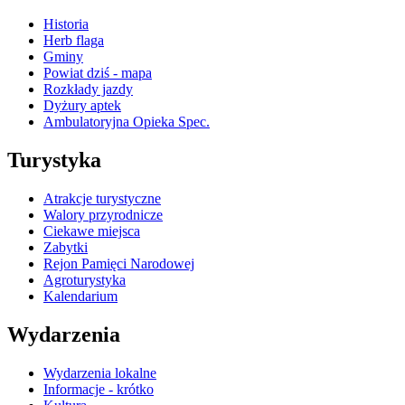
Historia
Herb flaga
Gminy
Powiat dziś - mapa
Rozkłady jazdy
Dyżury aptek
Ambulatoryjna Opieka Spec.
Turystyka
Atrakcje turystyczne
Walory przyrodnicze
Ciekawe miejsca
Zabytki
Rejon Pamięci Narodowej
Agroturystyka
Kalendarium
Wydarzenia
Wydarzenia lokalne
Informacje - krótko