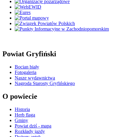
Powiat Gryfiński
Bocian biały
Fotogaleria
Nasze wydawnictwa
Nagroda Starosty Gryfińskiego
O powiecie
Historia
Herb flaga
Gminy
Powiat dziś - mapa
Rozkłady jazdy
Dyżury aptek