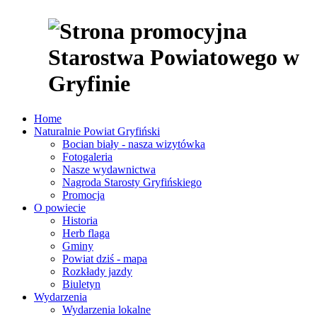
Home
Naturalnie Powiat Gryfiński
Bocian biały - nasza wizytówka
Fotogaleria
Nasze wydawnictwa
Nagroda Starosty Gryfińskiego
Promocja
O powiecie
Historia
Herb flaga
Gminy
Powiat dziś - mapa
Rozkłady jazdy
Biuletyn
Wydarzenia
Wydarzenia lokalne