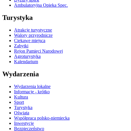
Ambulatoryjna Opieka Spec.
Turystyka
Atrakcje turystyczne
Walory przyrodnicze
Ciekawe miejsca
Zabytki
Rejon Pamięci Narodowej
Agroturystyka
Kalendarium
Wydarzenia
Wydarzenia lokalne
Informacje - krótko
Kultura
Sport
Turystyka
Oświata
Współpraca polsko-niemiecka
Inwestycje
Bezpieczeństwo