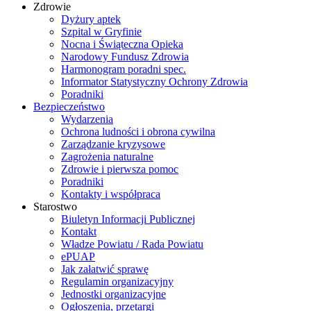
Zdrowie
Dyżury aptek
Szpital w Gryfinie
Nocna i Świąteczna Opieka
Narodowy Fundusz Zdrowia
Harmonogram poradni spec.
Informator Statystyczny Ochrony Zdrowia
Poradniki
Bezpieczeństwo
Wydarzenia
Ochrona ludności i obrona cywilna
Zarządzanie kryzysowe
Zagrożenia naturalne
Zdrowie i pierwsza pomoc
Poradniki
Kontakty i współpraca
Starostwo
Biuletyn Informacji Publicznej
Kontakt
Władze Powiatu / Rada Powiatu
ePUAP
Jak załatwić sprawę
Regulamin organizacyjny
Jednostki organizacyjne
Ogłoszenia, przetargi