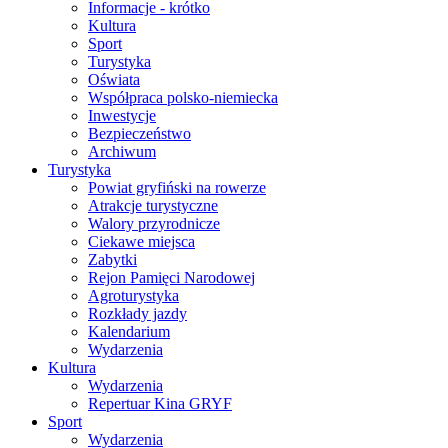
Informacje - krótko
Kultura
Sport
Turystyka
Oświata
Współpraca polsko-niemiecka
Inwestycje
Bezpieczeństwo
Archiwum
Turystyka
Powiat gryfiński na rowerze
Atrakcje turystyczne
Walory przyrodnicze
Ciekawe miejsca
Zabytki
Rejon Pamięci Narodowej
Agroturystyka
Rozkłady jazdy
Kalendarium
Wydarzenia
Kultura
Wydarzenia
Repertuar Kina GRYF
Sport
Wydarzenia