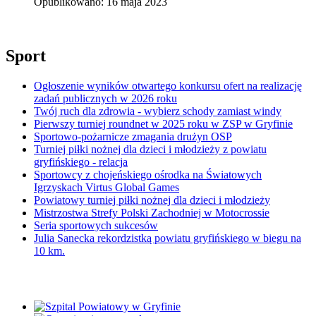
Opublikowano: 16 maja 2023
Sport
Ogłoszenie wyników otwartego konkursu ofert na realizację
zadań publicznych w 2026 roku
Twój ruch dla zdrowia - wybierz schody zamiast windy
Pierwszy turniej roundnet w 2025 roku w ZSP w Gryfinie
Sportowo-pożarnicze zmagania drużyn OSP
Turniej piłki nożnej dla dzieci i młodzieży z powiatu
gryfińskiego - relacja
Sportowcy z chojeńskiego ośrodka na Światowych
Igrzyskach Virtus Global Games
Powiatowy turniej piłki nożnej dla dzieci i młodzieży
Mistrzostwa Strefy Polski Zachodniej w Motocrossie
Seria sportowych sukcesów
Julia Sanecka rekordzistką powiatu gryfińskiego w biegu na
10 km.