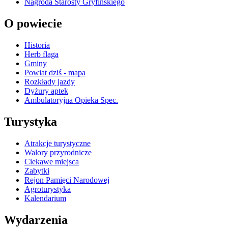
Nagroda Starosty Gryfińskiego
O powiecie
Historia
Herb flaga
Gminy
Powiat dziś - mapa
Rozkłady jazdy
Dyżury aptek
Ambulatoryjna Opieka Spec.
Turystyka
Atrakcje turystyczne
Walory przyrodnicze
Ciekawe miejsca
Zabytki
Rejon Pamięci Narodowej
Agroturystyka
Kalendarium
Wydarzenia