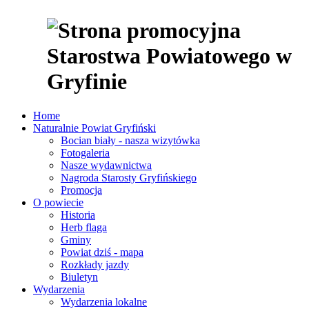
Home
Naturalnie Powiat Gryfiński
Bocian biały - nasza wizytówka
Fotogaleria
Nasze wydawnictwa
Nagroda Starosty Gryfińskiego
Promocja
O powiecie
Historia
Herb flaga
Gminy
Powiat dziś - mapa
Rozkłady jazdy
Biuletyn
Wydarzenia
Wydarzenia lokalne