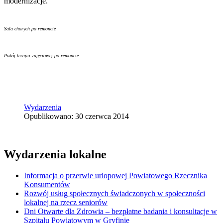
modernizacje.
Sala chorych po remoncie
Pokój terapii zajęciowej po remoncie
Wydarzenia
Opublikowano: 30 czerwca 2014
Wydarzenia lokalne
Informacja o przerwie urlopowej Powiatowego Rzecznika
Konsumentów
Rozwój usług społecznych świadczonych w społeczności
lokalnej na rzecz seniorów
Dni Otwarte dla Zdrowia – bezpłatne badania i konsultacje w
Szpitalu Powiatowym w Gryfinie