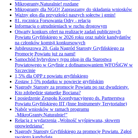
Mikrogranty.Naturalnie! rozdane
Mikrogranty dla NGO! Zapraszamy do składania wniosków
Ważny głos dla przyszłości naszych sołectw i gmin!
81. rocznica Forsowania Odry - relacja
Informacja o utrudnieniach w ruchu drogowym
Otwarty konkurs ofert na realizację zadań publicznych
Powiatu Gryfińskiego w 2026 roku oraz nabór kandydatów
na członków komisji konkursowych
Jubileuszowa 20. Gala Nagród Starosty Gryfińskiego za
Promocję Powiatu już za nami!
Samochód hybrydowy typu plug-in dla Starostwa
Powiatowego w Gryfinie z dofinansowaniem WFOŚiGW w
Szczecinie
1,5% dla OPP z powiatu gryfińskiego
Zostaw 1,5% podatku w powiecie gryfińskim
Nagrody Starosty za promocję Powiatu po raz dwudziesty.
Kto zdobędzie statuetkę Bociana?
I posiedzenie Zespołu Koordynacyjnego ds. Partnerstwa
Powiatu Gryfińskiego IIT (Inne Instrumenty Terytorialne)
Nabór wniosków w ramach programu
„MikroGranty.Naturalnie!”
Relacja z wydarzenia „Wolność wyśpiewana, słowem
opowiedziana"
Nagrody Starosty Gryfińskiego za promocję Powiatu. Zgłoś
swojego kandydata