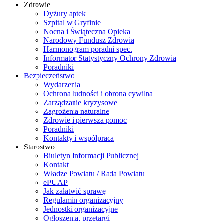
Zdrowie
Dyżury aptek
Szpital w Gryfinie
Nocna i Świąteczna Opieka
Narodowy Fundusz Zdrowia
Harmonogram poradni spec.
Informator Statystyczny Ochrony Zdrowia
Poradniki
Bezpieczeństwo
Wydarzenia
Ochrona ludności i obrona cywilna
Zarządzanie kryzysowe
Zagrożenia naturalne
Zdrowie i pierwsza pomoc
Poradniki
Kontakty i współpraca
Starostwo
Biuletyn Informacji Publicznej
Kontakt
Władze Powiatu / Rada Powiatu
ePUAP
Jak załatwić sprawę
Regulamin organizacyjny
Jednostki organizacyjne
Ogłoszenia, przetargi