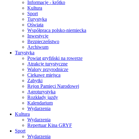
Informacje - krótko
Kultura
Sport
Turystyka
Oświata
Współpraca polsko-niemiecka
Inwestycje
Bezpieczeństwo
Archiwum
Turystyka
Powiat gryfiński na rowerze
Atrakcje turystyczne
Walory przyrodnicze
Ciekawe miejsca
Zabytki
Rejon Pamięci Narodowej
Agroturystyka
Rozkłady jazdy
Kalendarium
Wydarzenia
Kultura
Wydarzenia
Repertuar Kina GRYF
Sport
Wydarzenia