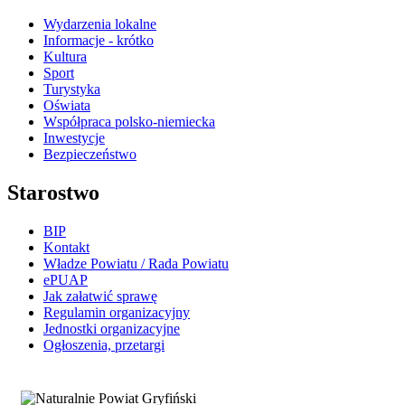
Wydarzenia lokalne
Informacje - krótko
Kultura
Sport
Turystyka
Oświata
Współpraca polsko-niemiecka
Inwestycje
Bezpieczeństwo
Starostwo
BIP
Kontakt
Władze Powiatu / Rada Powiatu
ePUAP
Jak załatwić sprawę
Regulamin organizacyjny
Jednostki organizacyjne
Ogłoszenia, przetargi