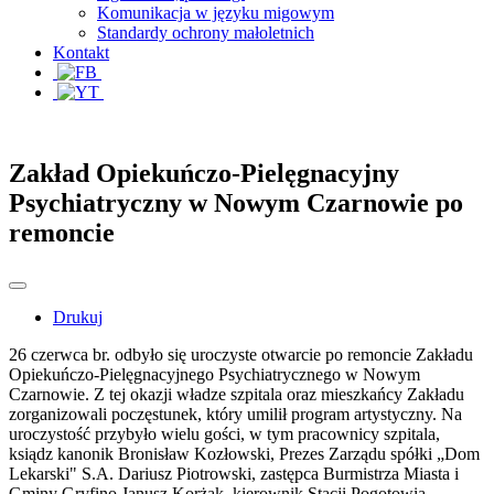
Komunikacja w języku migowym
Standardy ochrony małoletnich
Kontakt
Zakład Opiekuńczo-Pielęgnacyjny
Psychiatryczny w Nowym Czarnowie po
remoncie
Drukuj
26 czerwca br. odbyło się uroczyste otwarcie po remoncie Zakładu
Opiekuńczo-Pielęgnacyjnego Psychiatrycznego w Nowym
Czarnowie. Z tej okazji władze szpitala oraz mieszkańcy Zakładu
zorganizowali poczęstunek, który umilił program artystyczny. Na
uroczystość przybyło wielu gości, w tym pracownicy szpitala,
ksiądz kanonik Bronisław Kozłowski, Prezes Zarządu spółki „Dom
Lekarski" S.A. Dariusz Piotrowski, zastępca Burmistrza Miasta i
Gminy Gryfino Janusz Korżak, kierownik Stacji Pogotowia