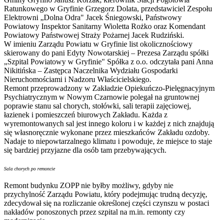
Ratunkowego w Gryfinie Grzegorz Dolata, przedstawiciel Zespołu
Elektrowni „Dolna Odra" Jacek Śniegowski, Państwowy
Powiatowy Inspektor Sanitarny Wioletta Rożko oraz Komendant
Powiatowy Państwowej Straży Pożarnej Jacek Rudziński.
W imieniu Zarządu Powiatu w Gryfinie list okolicznościowy
skierowany do pani Edyty Nowotarskiej – Prezesa Zarządu spółki
„Szpital Powiatowy w Gryfinie" Spółka z o.o. odczytała pani Anna
Nikitińska – Zastępca Naczelnika Wydziału Gospodarki
Nieruchomościami i Nadzoru Właścicielskiego.
Remont przeprowadzony w Zakładzie Opiekuńczo-Pielęgnacyjnym
Psychiatrycznym w Nowym Czarnowie polegał na gruntownej
poprawie stanu sal chorych, stołówki, sali terapii zajęciowej,
łazienek i pomieszczeń biurowych Zakładu. Każda z
wyremontowanych sal jest innego koloru i w każdej z nich znajdują
się własnoręcznie wykonane przez mieszkańców Zakładu ozdoby.
Nadaje to niepowtarzalnego klimatu i powoduje, że miejsce to staje
się bardziej przyjazne dla osób tam przebywających.
Sala chorych po remoncie
Remont budynku ZOPP nie byłby możliwy, gdyby nie
przychylność Zarządu Powiatu, który podejmując trudną decyzję,
zdecydował się na rozliczanie określonej części czynszu w postaci
nakładów ponoszonych przez szpital na m.in. remonty czy