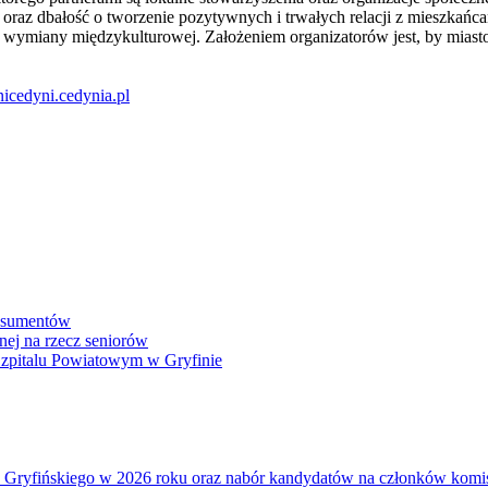
raz dbałość o tworzenie pozytywnych i trwałych relacji z mieszkańcam
 wymiany międzykulturowej. Założeniem organizatorów jest, by miasto C
dnicedyni.cedynia.pl
onsumentów
nej na rzecz seniorów
 Szpitalu Powiatowym w Gryfinie
atu Gryfińskiego w 2026 roku oraz nabór kandydatów na członków kom