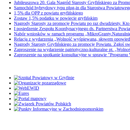
Jubileuszowa 20. Gala Nagród Starosty Gryfińskiego za Promo
Samochód hybrydowy typu plug-in dla Starostwa Powiatowe
1,5% dla OPP z powiatu gryfińskiego
Zostaw 1,5% podatku w powiecie gryfińskim
Nagrody Starosty za promocję Powiatu po raz dwudziesty. Kto
I posiedzenie Zespołu Koordynacyjnego ds. Partnerstwa Powiat
Nabór wniosków w ramach programu „MikroGranty.Naturalni
Relacja z wydarzenia „Wolność wyśpiewana, słowem opowied
Nagrody Starosty Gryfińskiego za promocję Powiatu. Zgłoś s
Zaproszenie na wydarzenie patriotyczno-kulturalne pt. „Wol
Zaproszenie na spotkanie konsultacyjne w sprawie "Programu