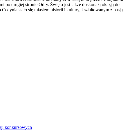
i po drugiej stronie Odry. Święto jest także doskonałą okazją do
edynia stało się miastem historii i kultury, kształtowanym z pasją
isji konkursowych