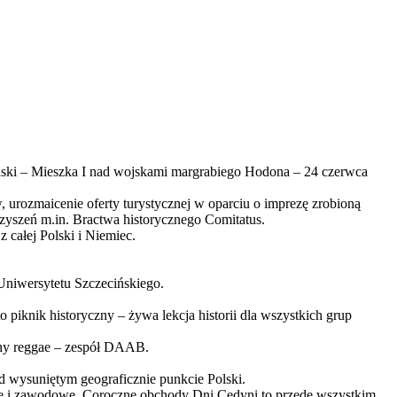
olski – Mieszka I nad wojskami margrabiego Hodona – 24 czerwca
 urozmaicenie oferty turystycznej w oparciu o imprezę zrobioną
rzyszeń m.in. Bractwa historycznego Comitatus.
 całej Polski i Niemiec.
Uniwersytetu Szczecińskiego.
 piknik historyczny – żywa lekcja historii dla wszystkich grup
ceny reggae – zespół DAAB.
d wysuniętym geograficznie punkcie Polski.
czne i zawodowe. Coroczne obchody Dni Cedyni to przede wszystkim