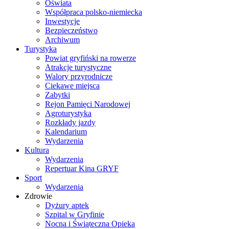
Oświata
Współpraca polsko-niemiecka
Inwestycje
Bezpieczeństwo
Archiwum
Turystyka
Powiat gryfiński na rowerze
Atrakcje turystyczne
Walory przyrodnicze
Ciekawe miejsca
Zabytki
Rejon Pamięci Narodowej
Agroturystyka
Rozkłady jazdy
Kalendarium
Wydarzenia
Kultura
Wydarzenia
Repertuar Kina GRYF
Sport
Wydarzenia
Zdrowie
Dyżury aptek
Szpital w Gryfinie
Nocna i Świąteczna Opieka