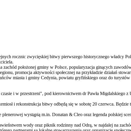
lejnych rocznic zwycięskiej bitwy pierwszego historycznego władcy P
ciciela.
na zachód położonej gminy w Polsce, popularyzacja ginących zawodów,
regionu, promocja aktywności społecznej na przykładzie działań stowa
ńców miasta i gminy Cedynia, powiatu gryfińskiego oraz do turystów z
czasie i w przestrzeni", pod kierownictwem dr Pawła Migdalskiego z 
emiosł i rekonstrukcja bitwy odbędą się w sobotę 20 czerwca. Będzie to
ie plenerowej wystąpią m.in. Donatan & Cleo oraz legenda polskiej s
ławieństwem wody oraz piknik rodzinny nad Odrą, w najdalej na zachó
którego partnerami są lokalne stowarzyszenia oraz organizacje społe