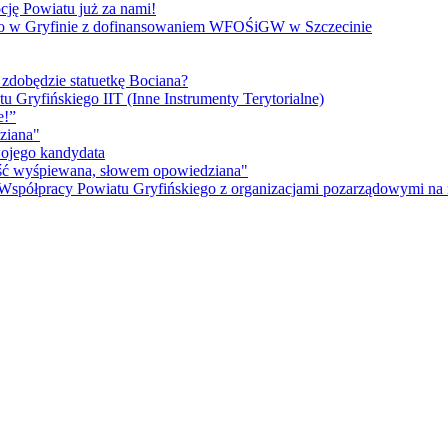
cję Powiatu już za nami!
go w Gryfinie z dofinansowaniem WFOŚiGW w Szczecinie
 zdobędzie statuetkę Bociana?
u Gryfińskiego IIT (Inne Instrumenty Terytorialne)
e!”
ziana"
wojego kandydata
ność wyśpiewana, słowem opowiedziana"
 Współpracy Powiatu Gryfińskiego z organizacjami pozarządowymi na