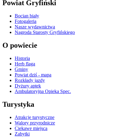
Powiat Gryfiński
Bocian biały
Fotogaleria
Nasze wydawnictwa
Nagroda Starosty Gryfińskiego
O powiecie
Historia
Herb flaga
Gminy
Powiat dziś - mapa
Rozkłady jazdy
Dyżury aptek
Ambulatoryjna Opieka Spec.
Turystyka
Atrakcje turystyczne
Walory przyrodnicze
Ciekawe miejsca
Zabytki