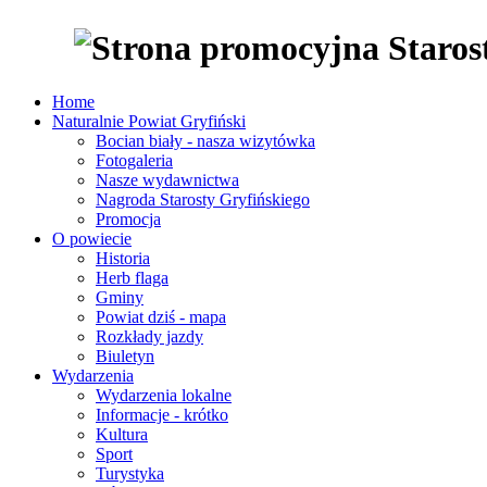
Home
Naturalnie Powiat Gryfiński
Bocian biały - nasza wizytówka
Fotogaleria
Nasze wydawnictwa
Nagroda Starosty Gryfińskiego
Promocja
O powiecie
Historia
Herb flaga
Gminy
Powiat dziś - mapa
Rozkłady jazdy
Biuletyn
Wydarzenia
Wydarzenia lokalne
Informacje - krótko
Kultura
Sport
Turystyka