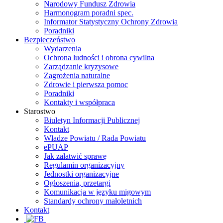
Narodowy Fundusz Zdrowia
Harmonogram poradni spec.
Informator Statystyczny Ochrony Zdrowia
Poradniki
Bezpieczeństwo
Wydarzenia
Ochrona ludności i obrona cywilna
Zarządzanie kryzysowe
Zagrożenia naturalne
Zdrowie i pierwsza pomoc
Poradniki
Kontakty i współpraca
Starostwo
Biuletyn Informacji Publicznej
Kontakt
Władze Powiatu / Rada Powiatu
ePUAP
Jak załatwić sprawę
Regulamin organizacyjny
Jednostki organizacyjne
Ogłoszenia, przetargi
Komunikacja w języku migowym
Standardy ochrony małoletnich
Kontakt