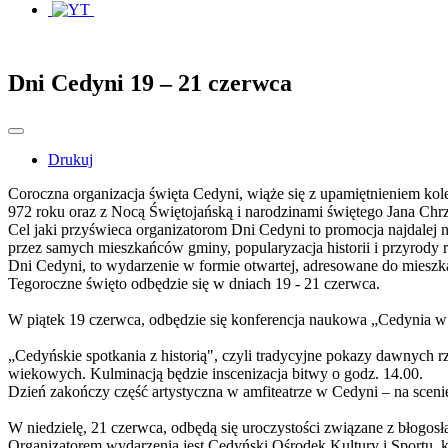
Dni Cedyni 19 – 21 czerwca
Drukuj
Coroczna organizacja święta Cedyni, wiąże się z upamiętnieniem ko
972 roku oraz z Nocą Świętojańską i narodzinami świętego Jana Chrz
Cel jaki przyświeca organizatorom Dni Cedyni to promocja najdalej 
przez samych mieszkańców gminy, popularyzacja historii i przyrody 
Dni Cedyni, to wydarzenie w formie otwartej, adresowane do mieszka
Tegoroczne święto odbędzie się w dniach 19 - 21 czerwca.
W piątek 19 czerwca, odbędzie się konferencja naukowa „Cedynia w 
„Cedyńskie spotkania z historią", czyli tradycyjne pokazy dawnych rz
wiekowych. Kulminacją będzie inscenizacja bitwy o godz. 14.00.
Dzień zakończy część artystyczna w amfiteatrze w Cedyni – na scen
W niedzielę, 21 czerwca, odbędą się uroczystości związane z błogos
Organizatorem wydarzenia jest Cedyński Ośrodek Kultury i Sportu, 