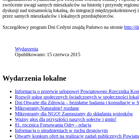
zwrócenie uwagi samych mieszkańców na historię i przyrodę regionu o
dyskusji nad tożsamością lokalną, do integracji międzypokoleniowej i
przez samych mieszkańców i lokalnych przedsiębiorców.
Szczegółowy program Dni Cedyni znajdą Państwo na stronie
http://
Wydarzenia
Opublikowano: 15 czerwca 2015
Wydarzenia lokalne
Informacja o przerwie urlopowej Powiatowego Rzecznika K
Rozwój usług społecznych świadczonych w społeczności lokal
Dni Otwarte dla Zdrowia – bezpłatne badania i konsultacje w
Mikrogranty.Naturalnie! rozdane
Mikrogranty dla NGO! Zapraszamy do składania wniosków
Ważny głos dla przyszłości naszych sołectw i gmin!
81. rocznica Forsowania Odry - relacja
Informacja o utrudnieniach w ruchu drogowym
Otwarty konkurs ofert na realizację zadań publicznych Powi