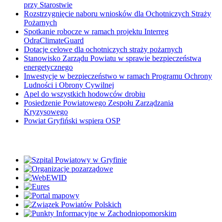
przy Starostwie
Rozstrzygnięcie naboru wniosków dla Ochotniczych Straży
Pożarnych
Spotkanie robocze w ramach projektu Interreg
OdraClimateGuard
Dotacje celowe dla ochotniczych straży pożarnych
Stanowisko Zarządu Powiatu w sprawie bezpieczeństwa
energetycznego
Inwestycje w bezpieczeństwo w ramach Programu Ochrony
Ludności i Obrony Cywilnej
Apel do wszystkich hodowców drobiu
Posiedzenie Powiatowego Zespołu Zarządzania
Kryzysowego
Powiat Gryfiński wspiera OSP