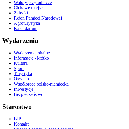
Walory przyrodnicze
Ciekawe miejsca
Zabytki
Rejon Pamięci Narodowej
Agroturystyka
Kalendarium
Wydarzenia
Wydarzenia lokalne
Informacje - krótko
Kultura
Sport
Turystyka
Oświata
Współpraca polsko-niemiecka
Inwestycje
Bezpieczeństwo
Starostwo
BIP
Kontakt