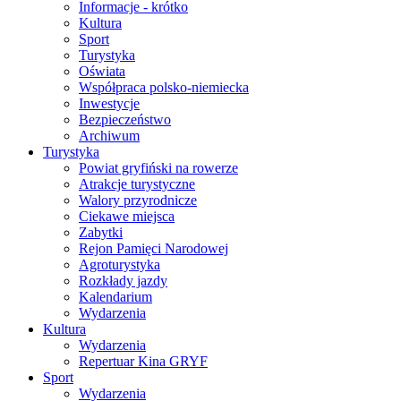
Informacje - krótko
Kultura
Sport
Turystyka
Oświata
Współpraca polsko-niemiecka
Inwestycje
Bezpieczeństwo
Archiwum
Turystyka
Powiat gryfiński na rowerze
Atrakcje turystyczne
Walory przyrodnicze
Ciekawe miejsca
Zabytki
Rejon Pamięci Narodowej
Agroturystyka
Rozkłady jazdy
Kalendarium
Wydarzenia
Kultura
Wydarzenia
Repertuar Kina GRYF
Sport
Wydarzenia