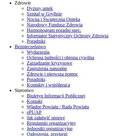
Zdrowie
Dyżury aptek
Szpital w Gryfinie
Nocna i Świąteczna Opieka
Narodowy Fundusz Zdrowia
Harmonogram poradni spec.
Informator Statystyczny Ochrony Zdrowia
Poradniki
Bezpieczeństwo
Wydarzenia
Ochrona ludności i obrona cywilna
Zarządzanie kryzysowe
Zagrożenia naturalne
Zdrowie i pierwsza pomoc
Poradniki
Kontakty i współpraca
Starostwo
Biuletyn Informacji Publicznej
Kontakt
Władze Powiatu / Rada Powiatu
ePUAP
Jak załatwić sprawę
Regulamin organizacyjny
Jednostki organizacyjne
Ogłoszenia, przetargi