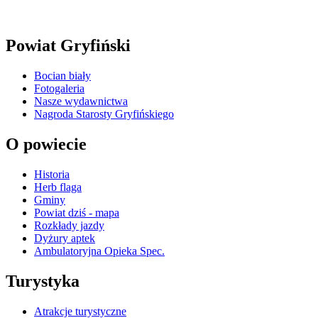
Powiat Gryfiński
Bocian biały
Fotogaleria
Nasze wydawnictwa
Nagroda Starosty Gryfińskiego
O powiecie
Historia
Herb flaga
Gminy
Powiat dziś - mapa
Rozkłady jazdy
Dyżury aptek
Ambulatoryjna Opieka Spec.
Turystyka
Atrakcje turystyczne