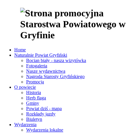
Home
Naturalnie Powiat Gryfiński
Bocian biały - nasza wizytówka
Fotogaleria
Nasze wydawnictwa
Nagroda Starosty Gryfińskiego
Promocja
O powiecie
Historia
Herb flaga
Gminy
Powiat dziś - mapa
Rozkłady jazdy
Biuletyn
Wydarzenia
Wydarzenia lokalne