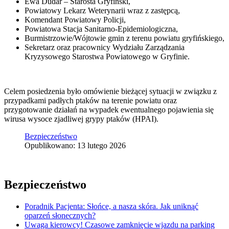
Ewa Dudar – Starosta Gryfiński,
Powiatowy Lekarz Weterynarii wraz z zastępcą,
Komendant Powiatowy Policji,
Powiatowa Stacja Sanitarno-Epidemiologiczna,
Burmistrzowie/Wójtowie gmin z terenu powiatu gryfińskiego,
Sekretarz oraz pracownicy Wydziału Zarządzania
Kryzysowego Starostwa Powiatowego w Gryfinie.
Celem posiedzenia było omówienie bieżącej sytuacji w związku z
przypadkami padłych ptaków na terenie powiatu oraz
przygotowanie działań na wypadek ewentualnego pojawienia się
wirusa wysoce zjadliwej grypy ptaków (HPAI).
Bezpieczeństwo
Opublikowano: 13 lutego 2026
Bezpieczeństwo
Poradnik Pacjenta: Słońce, a nasza skóra. Jak uniknąć
oparzeń słonecznych?
Uwaga kierowcy! Czasowe zamknięcie wjazdu na parking