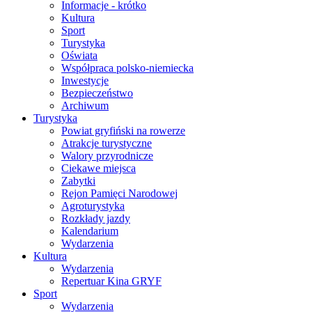
Informacje - krótko
Kultura
Sport
Turystyka
Oświata
Współpraca polsko-niemiecka
Inwestycje
Bezpieczeństwo
Archiwum
Turystyka
Powiat gryfiński na rowerze
Atrakcje turystyczne
Walory przyrodnicze
Ciekawe miejsca
Zabytki
Rejon Pamięci Narodowej
Agroturystyka
Rozkłady jazdy
Kalendarium
Wydarzenia
Kultura
Wydarzenia
Repertuar Kina GRYF
Sport
Wydarzenia