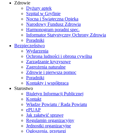
Zdrowie
Dyżury aptek
Szpital w Gryfinie
Nocna i Świąteczna Opieka
Narodowy Fundusz Zdrowia
Harmonogram poradni spec.
Informator Statystyczny Ochrony Zdrowia
Poradniki
Bezpieczeństwo
Wydarzenia
Ochrona ludności i obrona cywilna
Zarządzanie kryzysowe
Zagrożenia naturalne
Zdrowie i pierwsza pomoc
Poradniki
Kontakty i współpraca
Starostwo
Biuletyn Informacji Publicznej
Kontakt
Władze Powiatu / Rada Powiatu
ePUAP
Jak załatwić sprawę
Regulamin organizacyjny
Jednostki organizacyjne
Ogłoszenia, przetargi