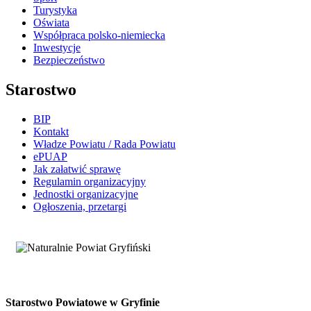
Turystyka
Oświata
Współpraca polsko-niemiecka
Inwestycje
Bezpieczeństwo
Starostwo
BIP
Kontakt
Władze Powiatu / Rada Powiatu
ePUAP
Jak załatwić sprawę
Regulamin organizacyjny
Jednostki organizacyjne
Ogłoszenia, przetargi
Starostwo Powiatowe w Gryfinie