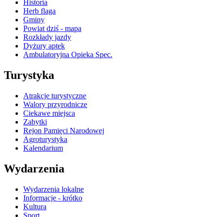
Historia
Herb flaga
Gminy
Powiat dziś - mapa
Rozkłady jazdy
Dyżury aptek
Ambulatoryjna Opieka Spec.
Turystyka
Atrakcje turystyczne
Walory przyrodnicze
Ciekawe miejsca
Zabytki
Rejon Pamięci Narodowej
Agroturystyka
Kalendarium
Wydarzenia
Wydarzenia lokalne
Informacje - krótko
Kultura
Sport