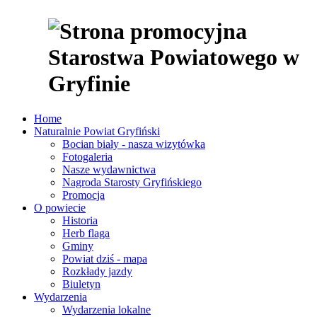
Home
Naturalnie Powiat Gryfiński
Bocian biały - nasza wizytówka
Fotogaleria
Nasze wydawnictwa
Nagroda Starosty Gryfińskiego
Promocja
O powiecie
Historia
Herb flaga
Gminy
Powiat dziś - mapa
Rozkłady jazdy
Biuletyn
Wydarzenia
Wydarzenia lokalne