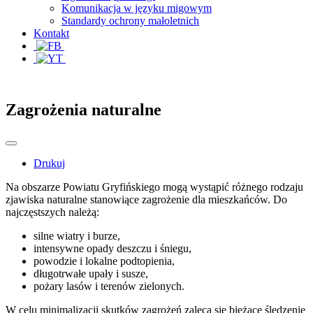
Komunikacja w języku migowym
Standardy ochrony małoletnich
Kontakt
Zagrożenia naturalne
Drukuj
Na obszarze Powiatu Gryfińskiego mogą wystąpić różnego rodzaju
zjawiska naturalne stanowiące zagrożenie dla mieszkańców. Do
najczęstszych należą:
silne wiatry i burze,
intensywne opady deszczu i śniegu,
powodzie i lokalne podtopienia,
długotrwałe upały i susze,
pożary lasów i terenów zielonych.
W celu minimalizacji skutków zagrożeń zaleca się bieżące śledzenie