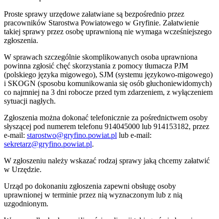
Proste sprawy urzędowe załatwiane są bezpośrednio przez
pracowników Starostwa Powiatowego w Gryfinie. Załatwienie
takiej sprawy przez osobę uprawnioną nie wymaga wcześniejszego
zgłoszenia.
W sprawach szczególnie skomplikowanych osoba uprawniona
powinna zgłosić chęć skorzystania z pomocy tłumacza PJM
(polskiego języka migowego), SJM (systemu językowo-migowego)
i SKOGN (sposobu komunikowania się osób głuchoniewidomych)
co najmniej na 3 dni robocze przed tym zdarzeniem, z wyłączeniem
sytuacji nagłych.
Zgłoszenia można dokonać telefonicznie za pośrednictwem osoby
słyszącej pod numerem telefonu 914045000 lub 914153182, przez
e-mail:
starostwo@gryfino.powiat.pl
lub e-mail:
sekretarz@gryfino.powiat.pl
.
W zgłoszeniu należy wskazać rodzaj sprawy jaką chcemy załatwić
w Urzędzie.
Urząd po dokonaniu zgłoszenia zapewni obsługę osoby
uprawnionej w terminie przez nią wyznaczonym lub z nią
uzgodnionym.