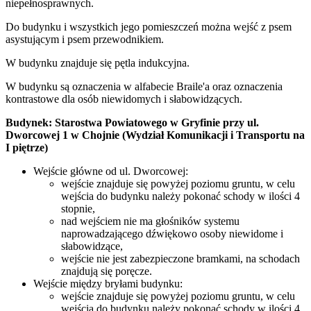
niepełnosprawnych.
Do budynku i wszystkich jego pomieszczeń można wejść z psem
asystującym i psem przewodnikiem.
W budynku znajduje się pętla indukcyjna.
W budynku są oznaczenia w alfabecie Braile'a oraz oznaczenia
kontrastowe dla osób niewidomych i słabowidzących.
Budynek: Starostwa Powiatowego w Gryfinie przy ul.
Dworcowej 1 w Chojnie (Wydział Komunikacji i Transportu na
I piętrze)
Wejście główne od ul. Dworcowej:
wejście znajduje się powyżej poziomu gruntu, w celu
wejścia do budynku należy pokonać schody w ilości 4
stopnie,
nad wejściem nie ma głośników systemu
naprowadzającego dźwiękowo osoby niewidome i
słabowidzące,
wejście nie jest zabezpieczone bramkami, na schodach
znajdują się poręcze.
Wejście między bryłami budynku:
wejście znajduje się powyżej poziomu gruntu, w celu
wejścia do budynku należy pokonać schody w ilości 4