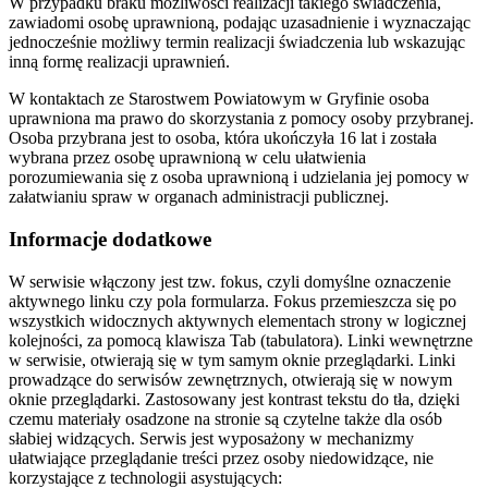
W przypadku braku możliwości realizacji takiego świadczenia,
zawiadomi osobę uprawnioną, podając uzasadnienie i wyznaczając
jednocześnie możliwy termin realizacji świadczenia lub wskazując
inną formę realizacji uprawnień.
W kontaktach ze Starostwem Powiatowym w Gryfinie osoba
uprawniona ma prawo do skorzystania z pomocy osoby przybranej.
Osoba przybrana jest to osoba, która ukończyła 16 lat i została
wybrana przez osobę uprawnioną w celu ułatwienia
porozumiewania się z osoba uprawnioną i udzielania jej pomocy w
załatwianiu spraw w organach administracji publicznej.
Informacje dodatkowe
W serwisie włączony jest tzw. fokus, czyli domyślne oznaczenie
aktywnego linku czy pola formularza. Fokus przemieszcza się po
wszystkich widocznych aktywnych elementach strony w logicznej
kolejności, za pomocą klawisza Tab (tabulatora). Linki wewnętrzne
w serwisie, otwierają się w tym samym oknie przeglądarki. Linki
prowadzące do serwisów zewnętrznych, otwierają się w nowym
oknie przeglądarki. Zastosowany jest kontrast tekstu do tła, dzięki
czemu materiały osadzone na stronie są czytelne także dla osób
słabiej widzących. Serwis jest wyposażony w mechanizmy
ułatwiające przeglądanie treści przez osoby niedowidzące, nie
korzystające z technologii asystujących: