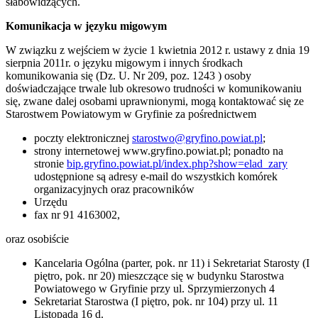
słabowidzących.
Komunikacja w języku migowym
W związku z wejściem w życie 1 kwietnia 2012 r. ustawy z dnia 19
sierpnia 2011r. o języku migowym i innych środkach
komunikowania się (Dz. U. Nr 209, poz. 1243 ) osoby
doświadczające trwale lub okresowo trudności w komunikowaniu
się, zwane dalej osobami uprawnionymi, mogą kontaktować się ze
Starostwem Powiatowym w Gryfinie za pośrednictwem
poczty elektronicznej
starostwo@gryfino.powiat.pl
;
strony internetowej www.gryfino.powiat.pl; ponadto na
stronie
bip.gryfino.powiat.pl/index.php?show=elad_zary
udostępnione są adresy e-mail do wszystkich komórek
organizacyjnych oraz pracowników
Urzędu
fax nr 91 4163002,
oraz osobiście
Kancelaria Ogólna (parter, pok. nr 11) i Sekretariat Starosty (I
piętro, pok. nr 20) mieszczące się w budynku Starostwa
Powiatowego w Gryfinie przy ul. Sprzymierzonych 4
Sekretariat Starostwa (I piętro, pok. nr 104) przy ul. 11
Listopada 16 d.