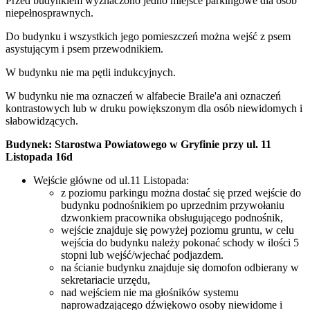
Przed budynkiem wyznaczono jedno miejsce parkingowe dla osób
niepełnosprawnych.
Do budynku i wszystkich jego pomieszczeń można wejść z psem
asystującym i psem przewodnikiem.
W budynku nie ma pętli indukcyjnych.
W budynku nie ma oznaczeń w alfabecie Braile'a ani oznaczeń
kontrastowych lub w druku powiększonym dla osób niewidomych i
słabowidzących.
Budynek: Starostwa Powiatowego w Gryfinie przy ul. 11
Listopada 16d
Wejście główne od ul.11 Listopada:
z poziomu parkingu można dostać się przed wejście do
budynku podnośnikiem po uprzednim przywołaniu
dzwonkiem pracownika obsługującego podnośnik,
wejście znajduje się powyżej poziomu gruntu, w celu
wejścia do budynku należy pokonać schody w ilości 5
stopni lub wejść/wjechać podjazdem.
na ścianie budynku znajduje się domofon odbierany w
sekretariacie urzędu,
nad wejściem nie ma głośników systemu
naprowadzającego dźwiękowo osoby niewidome i