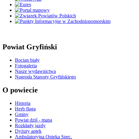
Powiat Gryfiński
Bocian biały
Fotogaleria
Nasze wydawnictwa
Nagroda Starosty Gryfińskiego
O powiecie
Historia
Herb flaga
Gminy
Powiat dziś - mapa
Rozkłady jazdy
Dyżury aptek
Ambulatoryjna Opieka Spec.