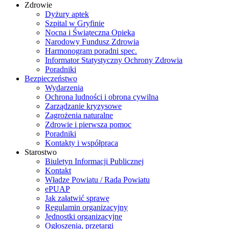
Zdrowie
Dyżury aptek
Szpital w Gryfinie
Nocna i Świąteczna Opieka
Narodowy Fundusz Zdrowia
Harmonogram poradni spec.
Informator Statystyczny Ochrony Zdrowia
Poradniki
Bezpieczeństwo
Wydarzenia
Ochrona ludności i obrona cywilna
Zarządzanie kryzysowe
Zagrożenia naturalne
Zdrowie i pierwsza pomoc
Poradniki
Kontakty i współpraca
Starostwo
Biuletyn Informacji Publicznej
Kontakt
Władze Powiatu / Rada Powiatu
ePUAP
Jak załatwić sprawę
Regulamin organizacyjny
Jednostki organizacyjne
Ogłoszenia, przetargi