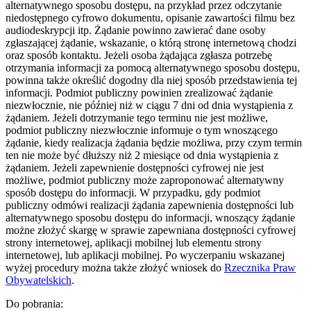
alternatywnego sposobu dostępu, na przykład przez odczytanie
niedostępnego cyfrowo dokumentu, opisanie zawartości filmu bez
audiodeskrypcji itp. Żądanie powinno zawierać dane osoby
zgłaszającej żądanie, wskazanie, o którą stronę internetową chodzi
oraz sposób kontaktu. Jeżeli osoba żądająca zgłasza potrzebę
otrzymania informacji za pomocą alternatywnego sposobu dostępu,
powinna także określić dogodny dla niej sposób przedstawienia tej
informacji. Podmiot publiczny powinien zrealizować żądanie
niezwłocznie, nie później niż w ciągu 7 dni od dnia wystąpienia z
żądaniem. Jeżeli dotrzymanie tego terminu nie jest możliwe,
podmiot publiczny niezwłocznie informuje o tym wnoszącego
żądanie, kiedy realizacja żądania będzie możliwa, przy czym termin
ten nie może być dłuższy niż 2 miesiące od dnia wystąpienia z
żądaniem. Jeżeli zapewnienie dostępności cyfrowej nie jest
możliwe, podmiot publiczny może zaproponować alternatywny
sposób dostępu do informacji. W przypadku, gdy podmiot
publiczny odmówi realizacji żądania zapewnienia dostępności lub
alternatywnego sposobu dostępu do informacji, wnoszący żądanie
możne złożyć skargę w sprawie zapewniana dostępności cyfrowej
strony internetowej, aplikacji mobilnej lub elementu strony
internetowej, lub aplikacji mobilnej. Po wyczerpaniu wskazanej
wyżej procedury można także złożyć wniosek do
Rzecznika Praw
Obywatelskich
.
Do pobrania: