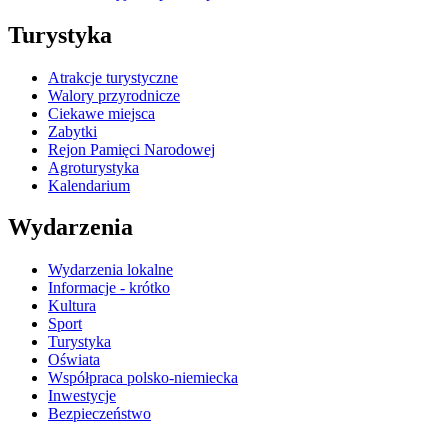
Turystyka
Atrakcje turystyczne
Walory przyrodnicze
Ciekawe miejsca
Zabytki
Rejon Pamięci Narodowej
Agroturystyka
Kalendarium
Wydarzenia
Wydarzenia lokalne
Informacje - krótko
Kultura
Sport
Turystyka
Oświata
Współpraca polsko-niemiecka
Inwestycje
Bezpieczeństwo