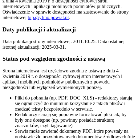
z dnia 4 kwietnia 2019 r. o dostępności cyfrowej stron
internetowych i aplikacji mobilnych podmiotów publicznych.
Oświadczenie w sprawie dostępności ma zastosowanie do strony
internetowej
bip.gryfino.powiat.pl
.
Daty publikacji i aktualizacji
Data publikacji strony internetowej:
2011-10-25
. Data ostatniej
istotnej aktualizacji:
2025-03-31
.
Status pod względem zgodności z ustawą
Strona internetowa jest częściowo zgodna z ustawą z dnia 4
kwietnia 2019 r. o dostępności cyfrowej stron internetowych i
aplikacji mobilnych podmiotów publicznych z powodu
niezgodności lub wyłączeń wymienionych poniżej.
Pliki do pobrania (np. PDF, DOC, XLS) - redaktorzy starają
się ograniczyć do minimum korzystanie z takich plików i
osadzać teksty bezpośrednio w serwisie.
Redaktorzy starają się poprawne formatować pliki tak, by
były one dostępne (np. powinny posiadać strukturę
znaczników, czyli tagowanie).
Serwis może zawierać dokumenty PDF, które powstały na
podstawie źle przygotowanych dokumentów źródłowych (nie