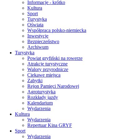
Informacje - krótko
Kultura
Sport
Turystyka
Oświata
Współpraca polsko-niemiecka
Inwestycje
Bezpieczeństwo
Archiwum
Turystyka
Powiat gryfiński na rowerze
Atrakcje turystyczne
Walory przyrodnicze
Ciekawe miejsca
Zabytki
Rejon Pamięci Narodowej
Agroturystyka
Rozkłady jazdy
Kalendarium
Wydarzenia
Kultura
Wydarzenia
Repertuar Kina GRYF
Sport
Wydarzenia