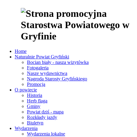
Home
Naturalnie Powiat Gryfiński
Bocian biały - nasza wizytówka
Fotogaleria
Nasze wydawnictwa
Nagroda Starosty Gryfińskiego
Promocja
O powiecie
Historia
Herb flaga
Gminy
Powiat dziś - mapa
Rozkłady jazdy
Biuletyn
Wydarzenia
Wydarzenia lokalne