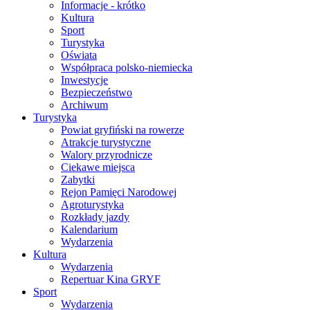
Informacje - krótko
Kultura
Sport
Turystyka
Oświata
Współpraca polsko-niemiecka
Inwestycje
Bezpieczeństwo
Archiwum
Turystyka
Powiat gryfiński na rowerze
Atrakcje turystyczne
Walory przyrodnicze
Ciekawe miejsca
Zabytki
Rejon Pamięci Narodowej
Agroturystyka
Rozkłady jazdy
Kalendarium
Wydarzenia
Kultura
Wydarzenia
Repertuar Kina GRYF
Sport
Wydarzenia