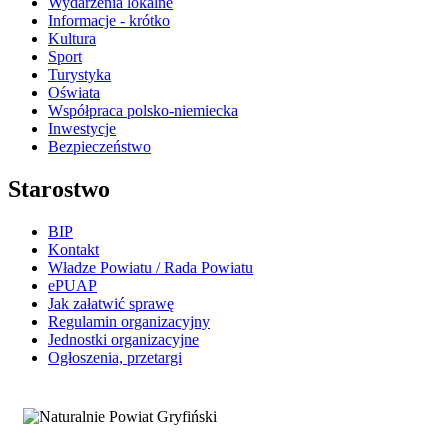
Wydarzenia lokalne
Informacje - krótko
Kultura
Sport
Turystyka
Oświata
Współpraca polsko-niemiecka
Inwestycje
Bezpieczeństwo
Starostwo
BIP
Kontakt
Władze Powiatu / Rada Powiatu
ePUAP
Jak załatwić sprawę
Regulamin organizacyjny
Jednostki organizacyjne
Ogłoszenia, przetargi