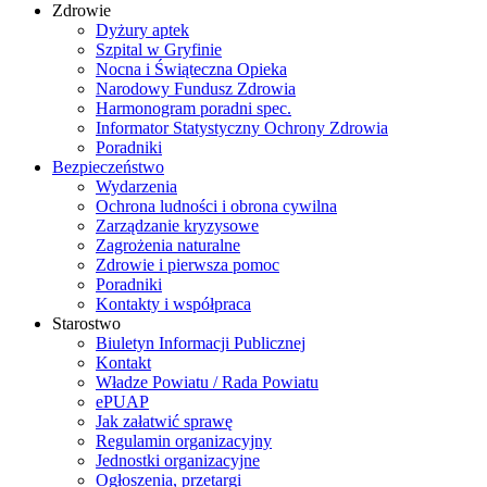
Zdrowie
Dyżury aptek
Szpital w Gryfinie
Nocna i Świąteczna Opieka
Narodowy Fundusz Zdrowia
Harmonogram poradni spec.
Informator Statystyczny Ochrony Zdrowia
Poradniki
Bezpieczeństwo
Wydarzenia
Ochrona ludności i obrona cywilna
Zarządzanie kryzysowe
Zagrożenia naturalne
Zdrowie i pierwsza pomoc
Poradniki
Kontakty i współpraca
Starostwo
Biuletyn Informacji Publicznej
Kontakt
Władze Powiatu / Rada Powiatu
ePUAP
Jak załatwić sprawę
Regulamin organizacyjny
Jednostki organizacyjne
Ogłoszenia, przetargi