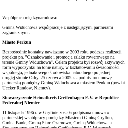
Współpraca międzynarodowa:
Gmina Widuchowa współpracuje z następującymi partnerami
zagranicznymi:
Miasto Perkun
Bezpośrednie kontakty nawiązano w 2003 roku podczas realizacji
projektu pn. "Oznakowanie i promocja szlaku rowerowego na
terenie Gminy Widuchowa". Celem projektu był rozwój aktywnych
form wypoczynku na łonie natury, w kształtowaniu świadomości
wspólnego, jednakowego środowiska naturalnego po jednej i
drugiej stronie Odry. 25 czerwca 2005 r. - podpisano umowę
partnerską pomiędzy Gminą Widuchowa a miastem Penkun (powiat
Uecker Randow, Niemcy).
Stowarzyszenie Heimatkreis Greifenhagen E.V. w Republice
Federalnej Niemiec
11 listopada 1996 r. w Gryfinie została podpisana umowa o
partnerskiej współpracy pomiędzy Miastem i Gminą Gryfino,
Gminą Banie, Gminą Stare Czarnowo, Gminą Widuchowa a
Stowarzyszeniem Heimatkreis Greifenhagen E.V. W ramach