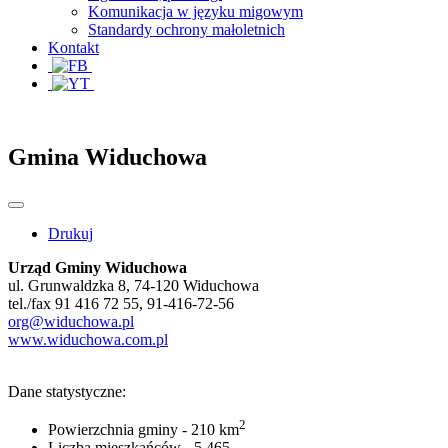
Komunikacja w języku migowym
Standardy ochrony małoletnich
Kontakt
Gmina Widuchowa
Drukuj
Urząd Gminy Widuchowa
ul. Grunwaldzka 8, 74-120 Widuchowa
tel./fax 91 416 72 55, 91-416-72-56
org@widuchowa.pl
www.widuchowa.com.pl
Dane statystyczne:
2
Powierzchnia gminy - 210 km
Liczba mieszkańców - 5 465