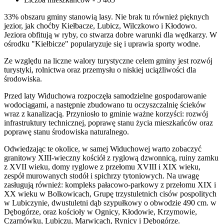
33% obszaru gminy stanowią lasy. Nie brak tu również pięknych
jezior, jak choćby Kiełbacze, Lubicz, Wilczkowo i Kłodowo.
Jeziora obfitują w ryby, co stwarza dobre warunki dla wędkarzy. W
ośrodku "Kiełbicze" popularyzuje się i uprawia sporty wodne.
Ze względu na liczne walory turystyczne celem gminy jest rozwój
turystyki, rolnictwa oraz przemysłu o niskiej uciążliwości dla
środowiska.
Przed laty Widuchowa rozpoczęła samodzielne gospodarowanie
wodociągami, a następnie zbudowano tu oczyszczalnię ścieków
wraz z kanalizacją. Przyniosło to gminie ważne korzyści: rozwój
infrastruktury technicznej, poprawę stanu życia mieszkańców oraz
poprawę stanu środowiska naturalnego.
Odwiedzając te okolice, w samej Widuchowej warto zobaczyć
granitowy XIII-wieczny kościół z ryglową dzwonnicą, ruiny zamku
z XVII wieku, domy ryglowe z przełomu XVIII i XIX wieku,
zespół murowanych stodół i spichrzy tytoniowych. Na uwagę
zasługują również: kompleks pałacowo-parkowy z przełomu XIX i
XX wieku w Bolkowicach, Grupę trzystuletnich cisów pospolitych
w Lubiczynie, dwustuletni dąb szypułkowy o obwodzie 490 cm. w
Dębogórze, oraz kościoły w Ognicy, Kłodowie, Krzymowie,
Czarnówku, Lubiczu, Marwicach, Rynicy i Dębogórze.