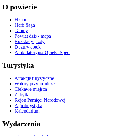
O powiecie
Historia
Herb flaga
Gminy
Powiat dziś - mapa
Rozkłady jazdy
Dyżury aptek
Ambulatoryjna Opieka Spec.
Turystyka
Atrakcje turystyczne
Walory przyrodnicze
Ciekawe miejsca
Zabytki
Rejon Pamięci Narodowej
Agroturystyka
Kalendarium
Wydarzenia