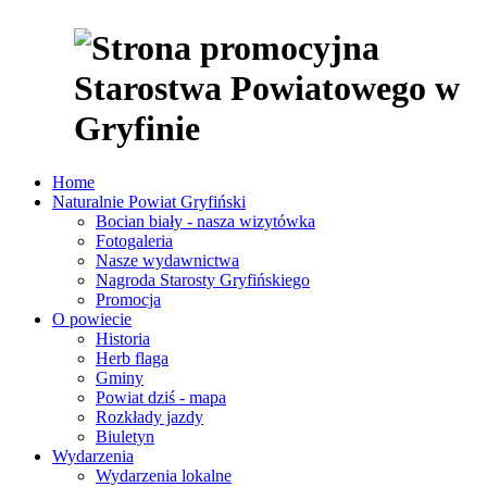
Home
Naturalnie Powiat Gryfiński
Bocian biały - nasza wizytówka
Fotogaleria
Nasze wydawnictwa
Nagroda Starosty Gryfińskiego
Promocja
O powiecie
Historia
Herb flaga
Gminy
Powiat dziś - mapa
Rozkłady jazdy
Biuletyn
Wydarzenia
Wydarzenia lokalne