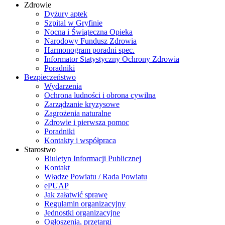
Zdrowie
Dyżury aptek
Szpital w Gryfinie
Nocna i Świąteczna Opieka
Narodowy Fundusz Zdrowia
Harmonogram poradni spec.
Informator Statystyczny Ochrony Zdrowia
Poradniki
Bezpieczeństwo
Wydarzenia
Ochrona ludności i obrona cywilna
Zarządzanie kryzysowe
Zagrożenia naturalne
Zdrowie i pierwsza pomoc
Poradniki
Kontakty i współpraca
Starostwo
Biuletyn Informacji Publicznej
Kontakt
Władze Powiatu / Rada Powiatu
ePUAP
Jak załatwić sprawę
Regulamin organizacyjny
Jednostki organizacyjne
Ogłoszenia, przetargi