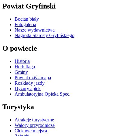
Powiat Gryfiński
Bocian biały
Fotogaleria
Nasze wydawnictwa
Nagroda Starosty Gryfińskiego
O powiecie
Historia
Herb flaga
Gminy
Powiat dziś - mapa
Rozkłady jazdy
Dyżury aptek
Ambulatoryjna Opieka Spec.
Turystyka
Atrakcje turystyczne
Walory przyrodnicze
Ciekawe miejsca