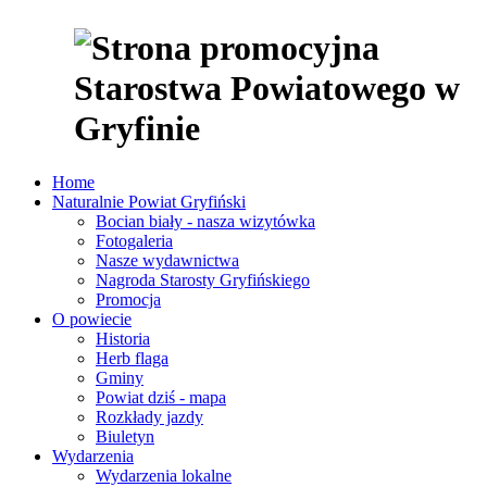
Home
Naturalnie Powiat Gryfiński
Bocian biały - nasza wizytówka
Fotogaleria
Nasze wydawnictwa
Nagroda Starosty Gryfińskiego
Promocja
O powiecie
Historia
Herb flaga
Gminy
Powiat dziś - mapa
Rozkłady jazdy
Biuletyn
Wydarzenia
Wydarzenia lokalne