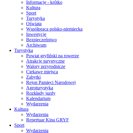
Informacje - krótko
Kultura
Sport
Turystyka
Oświata
Współpraca polsko-niemiecka
Inwestycje
Bezpieczeństwo
Archiwum
Turystyka
Powiat gryfiński na rowerze
Atrakcje turystyczne
Walory przyrodnicze
Ciekawe miejsca
Zabytki
Rejon Pamięci Narodowej
Agroturystyka
Rozkłady jazdy
Kalendarium
Wydarzenia
Kultura
Wydarzenia
Repertuar Kina GRYF
Sport
Wydarzenia