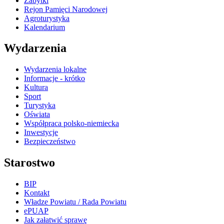
Zabytki
Rejon Pamięci Narodowej
Agroturystyka
Kalendarium
Wydarzenia
Wydarzenia lokalne
Informacje - krótko
Kultura
Sport
Turystyka
Oświata
Współpraca polsko-niemiecka
Inwestycje
Bezpieczeństwo
Starostwo
BIP
Kontakt
Władze Powiatu / Rada Powiatu
ePUAP
Jak załatwić sprawę