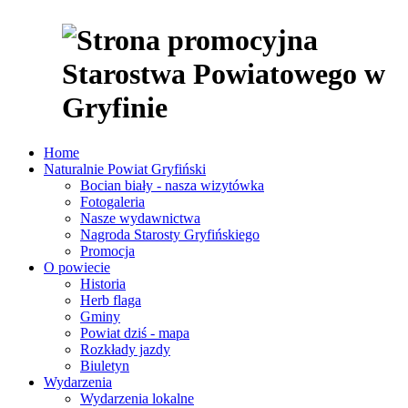
Home
Naturalnie Powiat Gryfiński
Bocian biały - nasza wizytówka
Fotogaleria
Nasze wydawnictwa
Nagroda Starosty Gryfińskiego
Promocja
O powiecie
Historia
Herb flaga
Gminy
Powiat dziś - mapa
Rozkłady jazdy
Biuletyn
Wydarzenia
Wydarzenia lokalne