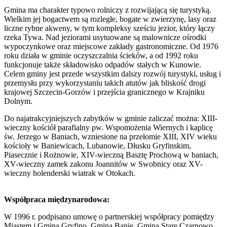
Gmina ma charakter typowo rolniczy z rozwijającą się turystyką.
Wielkim jej bogactwem są rozległe, bogate w zwierzynę, lasy oraz
liczne rybne akweny, w tym kompleksy sześciu jezior, który łączy
rzeka Tywa. Nad jeziorami usytuowane są malownicze ośrodki
wypoczynkowe oraz miejscowe zakłady gastronomiczne. Od 1976
roku działa w gminie oczyszczalnia ścieków, a od 1992 roku
funkcjonuje także składowisko odpadów stałych w Kunowie.
Celem gminy jest przede wszystkim dalszy rozwój turystyki, usług i
przemysłu przy wykorzystaniu takich atutów jak bliskość drogi
krajowej Szczecin-Gorzów i przejścia granicznego w Krajniku
Dolnym.
Do najatrakcyjniejszych zabytków w gminie zaliczać można: XIII-
wieczny kościół parafialny pw. Wspomożenia Wiernych i kaplicę
św. Jerzego w Baniach, wzniesione na przełomie XIII, XIV wieku
kościoły w Baniewicach, Lubanowie, Dłusku Gryfinskim,
Piasecznie i Rożnowie, XIV-wieczną Basztę Prochową w baniach,
XV-wieczny zamek zakonu Joannitów w Swobnicy oraz XV-
wieczny holenderski wiatrak w Otokach.
Współpraca międzynarodowa:
W 1996 r. podpisano umowę o partnerskiej współpracy pomiędzy
Miastem i Gminą Gryfino, Gminą Banie, Gminą Stare Czarnowo,