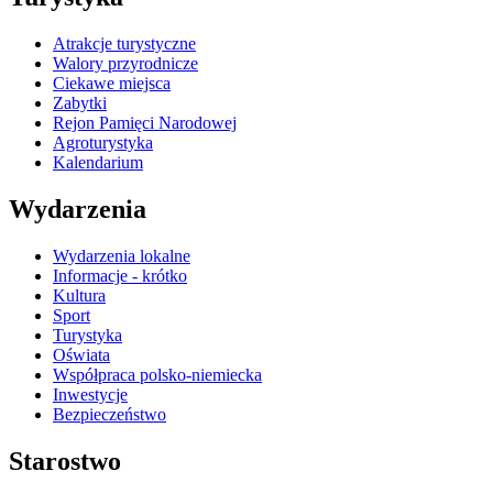
Atrakcje turystyczne
Walory przyrodnicze
Ciekawe miejsca
Zabytki
Rejon Pamięci Narodowej
Agroturystyka
Kalendarium
Wydarzenia
Wydarzenia lokalne
Informacje - krótko
Kultura
Sport
Turystyka
Oświata
Współpraca polsko-niemiecka
Inwestycje
Bezpieczeństwo
Starostwo