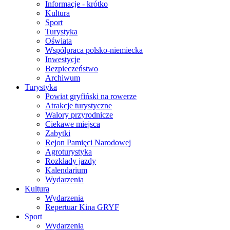
Informacje - krótko
Kultura
Sport
Turystyka
Oświata
Współpraca polsko-niemiecka
Inwestycje
Bezpieczeństwo
Archiwum
Turystyka
Powiat gryfiński na rowerze
Atrakcje turystyczne
Walory przyrodnicze
Ciekawe miejsca
Zabytki
Rejon Pamięci Narodowej
Agroturystyka
Rozkłady jazdy
Kalendarium
Wydarzenia
Kultura
Wydarzenia
Repertuar Kina GRYF
Sport
Wydarzenia