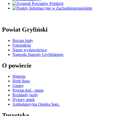
Powiat Gryfiński
Bocian biały
Fotogaleria
Nasze wydawnictwa
Nagroda Starosty Gryfińskiego
O powiecie
Historia
Herb flaga
Gminy
Powiat dziś - mapa
Rozkłady jazdy
Dyżury aptek
Ambulatoryjna Opieka Spec.
Turystyka