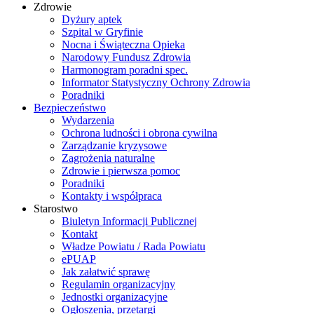
Zdrowie
Dyżury aptek
Szpital w Gryfinie
Nocna i Świąteczna Opieka
Narodowy Fundusz Zdrowia
Harmonogram poradni spec.
Informator Statystyczny Ochrony Zdrowia
Poradniki
Bezpieczeństwo
Wydarzenia
Ochrona ludności i obrona cywilna
Zarządzanie kryzysowe
Zagrożenia naturalne
Zdrowie i pierwsza pomoc
Poradniki
Kontakty i współpraca
Starostwo
Biuletyn Informacji Publicznej
Kontakt
Władze Powiatu / Rada Powiatu
ePUAP
Jak załatwić sprawę
Regulamin organizacyjny
Jednostki organizacyjne
Ogłoszenia, przetargi