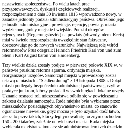
nastawienie społeczeństwa. Po wielu latach prac
przygotowawczych, dyskusji i częściowych realizacji,
rozporządzeniem z dnia 30 kwietnia 1815 wprowadzono nowy, w
zasadzie jednolity podział administracyjny państwa. Określono jego
jednostki administracyjne - prowincje, rejencje, powiaty, miasta
wydzielone, gminy miejskie i wiejskie. Podział okręgów
rejencyjnych (Regierungsbezirk) na powiaty (obwody, niem. Kreis)
miał w świetle rozporządzenia uwzględnić stan faktyczny,
dostosowując go do nowych warunków. Największą rolę wśród
reformatorów Prus odegrali: Heinrich Friedrich Karl von und zum
Stein i Karl August baron von Hardenberg.
Trzy wielkie dzieła zostały podjęte w pierwszej połowie XIX w. w
państwie pruskim: reforma agrarna, ordynacja miejska,
reorganizacja urzędów. Samorząd miejski wprowadzony został
ustawą o miastach - "Städteordnung" z 19 listopada 1808 r. Dotąd
miasta podlegały bezpośrednio administracji państwowej, czyli w
praktyce junkrom, którzy posiadali w swoich rękach lokalne urzędy.
Uznanie rosnącej roli mieszczaństwa odbiło się w powiększaniu
zakresu działania samorządu. Rada miejska była wybierana przez
mieszkańców posiadających obywatelstwo miasta, co stanowiło
ograniczenie niewielkie, gdyż można je było uzyskać dość łatwo,
ale za to przez takich, którzy legitymowali się rocznym dochodem
150 - 200 talarów, zależnie od wielkości miasta. Rada miejska
wybierała magistrat zajmujący się administrowaniem tych dziedzin