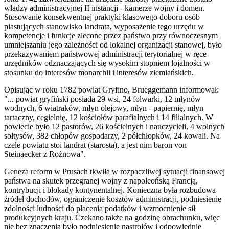
władzy administracyjnej II instancji - kamerze wojny i domen.
Stosowanie konsekwentnej praktyki klasowego doboru osób
piastujących stanowisko landrata, wyposażenie tego urzędu w
kompetencje i funkcje zlecone przez państwo przy równoczesnym
umniejszaniu jego zależności od lokalnej organizacji stanowej, było
przekazywaniem państwowej administracji terytorialnej w ręce
urzędników odznaczających się wysokim stopniem lojalności w
stosunku do interesów monarchii i interesów ziemiańskich.
Opisując w roku 1782 powiat Gryfino, Brueggemann informował:
"... powiat gryfiński posiada 29 wsi, 24 folwarki, 12 młynów
wodnych, 6 wiatraków, młyn olejowy, młyn - papiernię, młyn
tartaczny, cegielnię, 12 kościołów parafialnych i 14 filialnych. W
powiecie było 12 pastorów, 26 kościelnych i nauczycieli, 4 wolnych
sołtysów, 382 chłopów gospodarzy, 2 półchłopków, 24 kowali. Na
czele powiatu stoi landrat (starosta), a jest nim baron von
Steinaecker z Rożnowa".
Geneza reform w Prusach tkwiła w rozpaczliwej sytuacji finansowej
państwa na skutek przegranej wojny z napoleońską Francją,
kontrybucji i blokady kontynentalnej. Konieczna była rozbudowa
źródeł dochodów, ograniczenie kosztów administracji, podniesienie
zdolności ludności do płacenia podatków i wzmocnienie sił
produkcyjnych kraju. Czekano także na godzinę obrachunku, więc
nie bez znaczenia było podniesienie nastrojów i odpowiednie