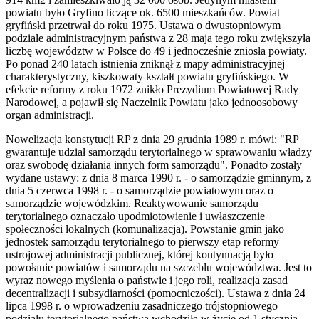
powiatu było Gryfino liczące ok. 6500 mieszkańców. Powiat
gryfiński przetrwał do roku 1975. Ustawa o dwustopniowym
podziale administracyjnym państwa z 28 maja tego roku zwiększyła
liczbę województw w Polsce do 49 i jednocześnie zniosła powiaty.
Po ponad 240 latach istnienia zniknął z mapy administracyjnej
charakterystyczny, kiszkowaty kształt powiatu gryfińskiego. W
efekcie reformy z roku 1972 znikło Prezydium Powiatowej Rady
Narodowej, a pojawił się Naczelnik Powiatu jako jednoosobowy
organ administracji.
Nowelizacja konstytucji RP z dnia 29 grudnia 1989 r. mówi: "RP
gwarantuje udział samorządu terytorialnego w sprawowaniu władzy
oraz swobodę działania innych form samorządu". Ponadto zostały
wydane ustawy: z dnia 8 marca 1990 r. - o samorządzie gminnym, z
dnia 5 czerwca 1998 r. - o samorządzie powiatowym oraz o
samorządzie wojewódzkim. Reaktywowanie samorządu
terytorialnego oznaczało upodmiotowienie i uwłaszczenie
społeczności lokalnych (komunalizacja). Powstanie gmin jako
jednostek samorządu terytorialnego to pierwszy etap reformy
ustrojowej administracji publicznej, której kontynuacją było
powołanie powiatów i samorządu na szczeblu województwa. Jest to
wyraz nowego myślenia o państwie i jego roli, realizacja zasad
decentralizacji i subsydiarności (pomocniczości). Ustawa z dnia 24
lipca 1998 r. o wprowadzeniu zasadniczego trójstopniowego
podziału terytorialnego państwa wchodziła w życie od 1 stycznia