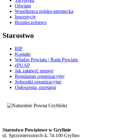
Turystyka
Oświata
Współpraca polsko-niemiecka
Inwestycje
Bezpieczeństwo
Starostwo
BIP
Kontakt
Władze Powiatu / Rada Powiatu
ePUAP
Jak załatwić sprawę
Regulamin organizacyjny
Jednostki organizacyjne
Ogłoszenia, przetargi
Starostwo Powiatowe w Gryfinie
ul. Sprzymierzonych 4, 74-100 Gryfino