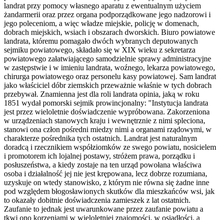
landrat przy pomocy własnego aparatu z ewentualnym użyciem
żandarmerii oraz przez organa podporządkowane jego nadzorowi i
jego poleceniom, a więc władze miejskie, policję w domenach,
dobrach miejskich, wsiach i obszarach dworskich. Biuro powiatowe
landrata, któremu pomagało dwóch wybranych deputowanych
sejmiku powiatowego, składało się w XIX wieku z sekretarza
powiatowego załatwiającego samodzielnie sprawy administracyjne
w zastępstwie i w imieniu landrata, woźnego, lekarza powiatowego,
chirurga powiatowego oraz personelu kasy powiatowej. Sam landrat
jako właściciel dóbr ziemskich przeważnie właśnie w tych dobrach
przebywał. Znamienna jest dla roli landrata opinia, jaką w roku
1851 wydał pomorski sejmik prowincjonalny: "Instytucja landrata
jest przez wieloletnie doświadczenie wypróbowana. Zakorzeniona
w urządzeniach stanowych kraju i wewnętrznie z nimi spleciona,
stanowi ona człon pośredni miedzy nimi a organami rządowymi, w
charakterze pośrednika tych ostatnich. Landrat jest naturalnym
doradcą i rzecznikiem współziomków ze swego powiatu, nosicielem
i promotorem ich lojalnej postawy, stróżem prawa, porządku i
posłuszeństwa, a kiedy zostaje na ten urząd powołana właściwa
osoba i działalność jej nie jest krępowana, lecz dobrze rozumiana,
uzyskuje on wtedy stanowisko, z którym nie równa się żadne inne
pod względem błogosławionych skutków dla mieszkańców wsi, jak
to okazały dobitnie doświadczenia zamieszek z lat ostatnich.
Zaufanie to jednak jest uwarunkowane przez zaufanie powiatu a
tkwi ono korzeniami w wieloletniej znajomości, w osiadłości, a