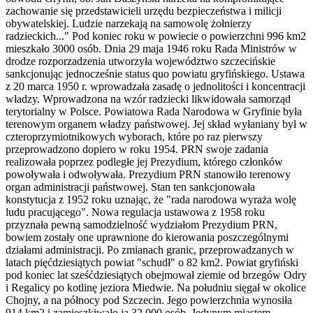
zachowanie się przedstawicieli urzędu bezpieczeństwa i milicji
obywatelskiej. Ludzie narzekają na samowolę żołnierzy
radzieckich..." Pod koniec roku w powiecie o powierzchni 996 km2
mieszkało 3000 osób. Dnia 29 maja 1946 roku Rada Ministrów w
drodze rozporzadzenia utworzyła województwo szczecińskie
sankcjonując jednocześnie status quo powiatu gryfińskiego. Ustawa
z 20 marca 1950 r. wprowadzała zasadę o jednolitości i koncentracji
władzy. Wprowadzona na wzór radziecki likwidowała samorząd
terytorialny w Polsce. Powiatowa Rada Narodowa w Gryfinie była
terenowym organem władzy państwowej. Jej skład wyłaniany był w
czteroprzymiotnikowych wyborach, które po raz pierwszy
przeprowadzono dopiero w roku 1954. PRN swoje zadania
realizowała poprzez podległe jej Prezydium, którego członków
powoływała i odwoływała. Prezydium PRN stanowiło terenowy
organ administracji państwowej. Stan ten sankcjonowała
konstytucja z 1952 roku uznając, że "rada narodowa wyraża wolę
ludu pracującego". Nowa regulacja ustawowa z 1958 roku
przyznała pewną samodzielność wydziałom Prezydium PRN,
bowiem zostały one uprawnione do kierowania poszczególnymi
działami administracji. Po zmianach granic, przeprowadzanych w
latach pięćdziesiątych powiat "schudł" o 82 km2. Powiat gryfiński
pod koniec lat sześćdziesiątych obejmował ziemie od brzegów Odry
i Regalicy po kotlinę jeziora Miedwie. Na południu sięgał w okolice
Chojny, a na północy pod Szczecin. Jego powierzchnia wynosiła
914 km2 i zamieszkiwało ją 32 000 osób. Jedynym miastem