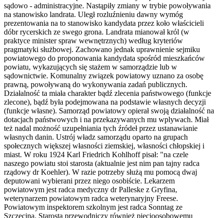
sądowo - administracyjne. Nastąpiły zmiany w trybie powoływania
na stanowisko landrata. Uległ rozluźnieniu dawny wymóg
prezentowania na to stanowisko kandydata przez koło właścicieli
dóbr rycerskich ze swego grona. Landrata mianował król (w
praktyce minister spraw wewnętrznych) według kryteriów
pragmatyki służbowej. Zachowano jednak uprawnienie sejmiku
powiatowego do proponowania kandydata spośród mieszkańców
powiatu, wykazujących się stażem w samorządzie lub w
sądownictwie. Komunalny związek powiatowy uznano za osobę
prawną, powoływaną do wykonywania zadań publicznych.
Działalność ta miała charakter bądź zlecenia państwowego (funkcje
zlecone), bądź była podejmowana na podstawie własnych decyzji
(funkcje własne). Samorząd powiatowy opierał swoją działalność na
dotacjach państwowych i na przekazywanych mu wplywach. Miał
też nadal możność uzupełniania tych źródeł przez ustanawianie
własnych danin. Ustrój władz samorządu oparto na grupach
społecznych większej własności ziemskiej, własności chłopskiej i
miast. W roku 1924 Karl Friedrich Kohlhoff pisał: "na czele
naszego powiatu stoi starosta (aktualnie jest nim pan tajny radca
rządowy dr Koehler). W razie potrzeby służą mu pomocą dwaj
deputowani wybierani przez niego osobiście. Lekarzem
powiatowym jest radca medyczny dr Palleske z Gryfina,
weterynarzem powiatowym radca weterynaryjny Freese.
Powiatowym inspektorem szkolnym jest radca Sonntag ze
Szczecina. Starosta przewodniczy również pięcioosobowemu