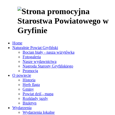
Home
Naturalnie Powiat Gryfiński
Bocian biały - nasza wizytówka
Fotogaleria
Nasze wydawnictwa
Nagroda Starosty Gryfińskiego
Promocja
O powiecie
Historia
Herb flaga
Gminy
Powiat dziś - mapa
Rozkłady jazdy
Biuletyn
Wydarzenia
Wydarzenia lokalne