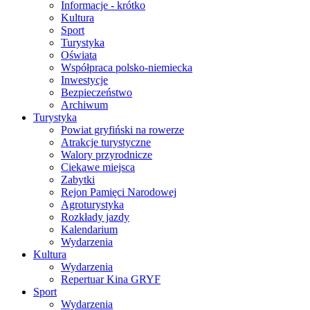
Informacje - krótko
Kultura
Sport
Turystyka
Oświata
Współpraca polsko-niemiecka
Inwestycje
Bezpieczeństwo
Archiwum
Turystyka
Powiat gryfiński na rowerze
Atrakcje turystyczne
Walory przyrodnicze
Ciekawe miejsca
Zabytki
Rejon Pamięci Narodowej
Agroturystyka
Rozkłady jazdy
Kalendarium
Wydarzenia
Kultura
Wydarzenia
Repertuar Kina GRYF
Sport
Wydarzenia