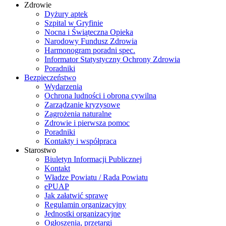
Zdrowie
Dyżury aptek
Szpital w Gryfinie
Nocna i Świąteczna Opieka
Narodowy Fundusz Zdrowia
Harmonogram poradni spec.
Informator Statystyczny Ochrony Zdrowia
Poradniki
Bezpieczeństwo
Wydarzenia
Ochrona ludności i obrona cywilna
Zarządzanie kryzysowe
Zagrożenia naturalne
Zdrowie i pierwsza pomoc
Poradniki
Kontakty i współpraca
Starostwo
Biuletyn Informacji Publicznej
Kontakt
Władze Powiatu / Rada Powiatu
ePUAP
Jak załatwić sprawę
Regulamin organizacyjny
Jednostki organizacyjne
Ogłoszenia, przetargi