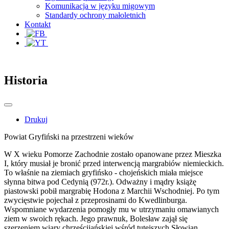
Komunikacja w języku migowym
Standardy ochrony małoletnich
Kontakt
Historia
Drukuj
Powiat Gryfiński na przestrzeni wieków
W X wieku Pomorze Zachodnie zostało opanowane przez Mieszka
I, który musiał je bronić przed interwencją margrabiów niemieckich.
To właśnie na ziemiach gryfińsko - chojeńskich miała miejsce
słynna bitwa pod Cedynią (972r.). Odważny i mądry książę
piastowski pobił margrabię Hodona z Marchii Wschodniej. Po tym
zwycięstwie pojechał z przeprosinami do Kwedlinburga.
Wspomniane wydarzenia pomogły mu w utrzymaniu omawianych
ziem w swoich rękach. Jego prawnuk, Bolesław zajął się
szerzeniem wiary chrześcijańskiej wśród tutejszych Słowian.