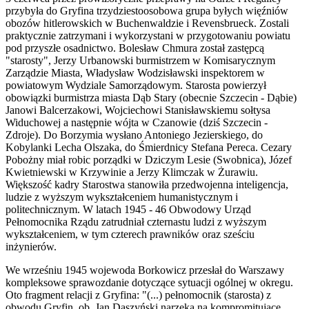
przybyła do Gryfina trzydziestoosobowa grupa byłych więźniów
obozów hitlerowskich w Buchenwaldzie i Revensbrueck. Zostali
praktycznie zatrzymani i wykorzystani w przygotowaniu powiatu
pod przyszłe osadnictwo. Bolesław Chmura został zastępcą
"starosty", Jerzy Urbanowski burmistrzem w Komisarycznym
Zarządzie Miasta, Władysław Wodzisławski inspektorem w
powiatowym Wydziale Samorządowym. Starosta powierzył
obowiązki burmistrza miasta Dąb Stary (obecnie Szczecin - Dąbie)
Janowi Balcerzakowi, Wojciechowi Stanisławskiemu sołtysa
Widuchowej a następnie wójta w Czanowie (dziś Szczecin -
Zdroje). Do Borzymia wysłano Antoniego Jezierskiego, do
Kobylanki Lecha Olszaka, do Śmierdnicy Stefana Pereca. Cezary
Pobożny miał robic porządki w Dziczym Lesie (Swobnica), Józef
Kwietniewski w Krzywinie a Jerzy Klimczak w Żurawiu.
Większość kadry Starostwa stanowiła przedwojenna inteligencja,
ludzie z wyższym wykształceniem humanistycznym i
politechnicznym. W latach 1945 - 46 Obwodowy Urząd
Pełnomocnika Rządu zatrudniał czternastu ludzi z wyższym
wykształceniem, w tym czterech prawników oraz sześciu
inżynierów.
We wrześniu 1945 wojewoda Borkowicz przesłał do Warszawy
kompleksowe sprawozdanie dotyczące sytuacji ogólnej w okregu.
Oto fragment relacji z Gryfina: "(...) pełnomocnik (starosta) z
obwodu Gryfin, ob. Jan Daszyński narzeka na kompromitujące