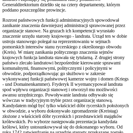
Generaldirektorium dzieliło się na cztery departamenty, którym
poddano poszczególne prowincje.
Rozrost państwowych funkcji administracyjnych spowodował
zanikanie znaczenia dawniejszej administracji sprawowanej przez
organizacje stanowe. Na gruzach ich kompetencji wyrastało
znaczenie urzędu starosty krajowego - landrata. Urząd ten w dobie
ustroju stanowego polegał na reprezentowaniu w sejmach
pomorskich interesów stanu rycerskiego z określonego obwodu
(Kreis). W miarę zanikania politycznego znaczenia sejmów
krajowych funkcja landrata stawała się tytularną. Z drugiej strony
państwo zlecało landratowi bezpośrednie kierowanie sprawami
komunalnymi, finansowymi, politycznymi i policyjnymi w
obwodzie, podporządkowując go służbowo w zakresie
wykonywanej funkcji państwowej kamerze wojny i domen (Kriegs
- und Domainenkammer). Fryderyk II wyemancypował landrata
spod wpływu organizacji stanowej i otworzył mu możliwości
awansu urzędniczego. Powoływanie landrata odbywało się
wówczas w tradycyjnym trybie przez organizację stanową.
Kandydatem mógł być tylko właściciel dóbr rycerskich położonych
w obwodzie, a wyboru dokonywało zgromadzenie (Kreistag)
złożone z właścicieli dóbr rycerskich i przedstawicieli majątków
królewskich. Po wyborze następowała prezentacja kandydata
królowi, który ustosunkowywał się do dokonanego wyboru. Od
roku 1742 zatwierdzanie na urzędzie starosty przekazane zostało