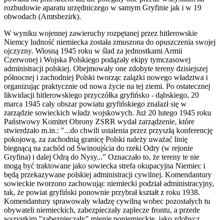
rozbudowie aparatu urzędniczego w samym Gryfinie jak i w 19
obwodach (Amtsbezirk).
W wyniku wojennej zawieruchy rozpętanej przez hitlerowskie
Niemcy ludność niemiecka została zmuszona do opuszczenia swojej
ojczyzny. Wiosną 1945 roku w ślad za jednostkami Armii
Czerwonej i Wojska Polskiego podążały ekipy tymczasowej
administracji polskiej. Obejmowały one zdobyte tereny dzisiejszej
północnej i zachodniej Polski tworząc zalążki nowego władztwa i
organizując praktycznie od nowa życie na tej ziemi. Po ostatecznej
likwidacji hitlerowskiego przyczółka gryfińsko - dąbskiego, 20
marca 1945 cały obszar powiatu gryfińskiego znalazł się w
zarządzie sowieckich władz wojskowych. Już 20 lutego 1945 roku
Państwowy Komitet Obrony ZSRR wydał zarządzenie, które
stwierdzało m.in.: "...do chwili ustalenia przez przyszłą konferencję
pokojową, za zachodnią granicę Polski należy uważać linię
biegnącą na zachód od Świnoujścia do rzeki Odry (w rejonie
Gryfina) i dalej Odrą do Nysy..." Oznaczało to, że tereny te nie
mogą być traktowane jako sowiecka strefa okupacyjna Niemiec i
będą przekazywane polskiej administracji cywilnej. Komendantury
sowieckie tworzono zachowując niemiecki podział administracyjny,
tak, że powiat gryfiński ponownie przybrał kształt z roku 1938.
Komendantury sprawowały władzę cywilną wobec pozostałych tu
obywateli niemieckich, zabezpieczały zaplecze frontu, a przede
wszystkim "zabezpieczały" mienie poniemieckie, jako zdobycz