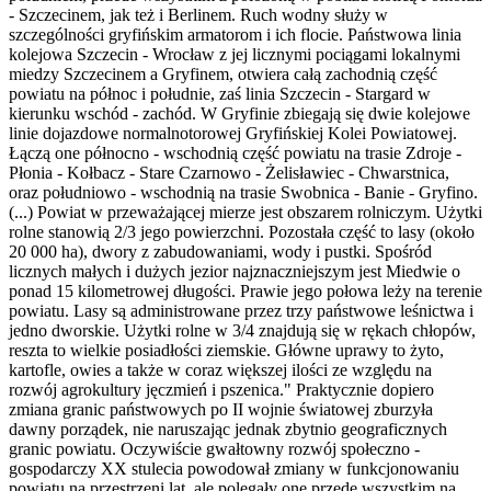
- Szczecinem, jak też i Berlinem. Ruch wodny służy w
szczególności gryfińskim armatorom i ich flocie. Państwowa linia
kolejowa Szczecin - Wrocław z jej licznymi pociągami lokalnymi
miedzy Szczecinem a Gryfinem, otwiera całą zachodnią część
powiatu na północ i południe, zaś linia Szczecin - Stargard w
kierunku wschód - zachód. W Gryfinie zbiegają się dwie kolejowe
linie dojazdowe normalnotorowej Gryfińskiej Kolei Powiatowej.
Łączą one północno - wschodnią część powiatu na trasie Zdroje -
Płonia - Kołbacz - Stare Czarnowo - Żelisławiec - Chwarstnica,
oraz południowo - wschodnią na trasie Swobnica - Banie - Gryfino.
(...) Powiat w przeważającej mierze jest obszarem rolniczym. Użytki
rolne stanowią 2/3 jego powierzchni. Pozostała część to lasy (około
20 000 ha), dwory z zabudowaniami, wody i pustki. Spośród
licznych małych i dużych jezior najznaczniejszym jest Miedwie o
ponad 15 kilometrowej długości. Prawie jego połowa leży na terenie
powiatu. Lasy są administrowane przez trzy państwowe leśnictwa i
jedno dworskie. Użytki rolne w 3/4 znajdują się w rękach chłopów,
reszta to wielkie posiadłości ziemskie. Główne uprawy to żyto,
kartofle, owies a także w coraz większej ilości ze względu na
rozwój agrokultury jęczmień i pszenica." Praktycznie dopiero
zmiana granic państwowych po II wojnie światowej zburzyła
dawny porządek, nie naruszając jednak zbytnio geograficznych
granic powiatu. Oczywiście gwałtowny rozwój społeczno -
gospodarczy XX stulecia powodował zmiany w funkcjonowaniu
powiatu na przestrzeni lat, ale polegały one przede wszystkim na