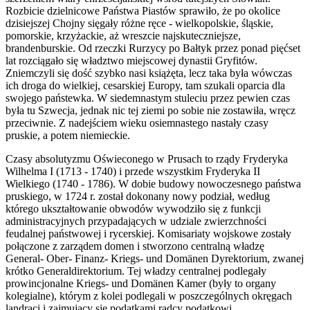
Rozbicie dzielnicowe Państwa Piastów sprawiło, że po okolice
dzisiejszej Chojny sięgały różne ręce - wielkopolskie, śląskie,
pomorskie, krzyżackie, aż wreszcie najskuteczniejsze,
brandenburskie. Od rzeczki Rurzycy po Bałtyk przez ponad pięćset
lat rozciągało się władztwo miejscowej dynastii Gryfitów.
Zniemczyli się dość szybko nasi książęta, lecz taka była wówczas
ich droga do wielkiej, cesarskiej Europy, tam szukali oparcia dla
swojego państewka. W siedemnastym stuleciu przez pewien czas
była tu Szwecja, jednak nic tej ziemi po sobie nie zostawiła, wręcz
przeciwnie. Z nadejściem wieku osiemnastego nastały czasy
pruskie, a potem niemieckie.
Czasy absolutyzmu Oświeconego w Prusach to rządy Fryderyka
Wilhelma I (1713 - 1740) i przede wszystkim Fryderyka II
Wielkiego (1740 - 1786). W dobie budowy nowoczesnego państwa
pruskiego, w 1724 r. został dokonany nowy podział, według
którego ukształtowanie obwodów wywodziło się z funkcji
administracyjnych przypadających w udziale zwierzchności
feudalnej państwowej i rycerskiej. Komisariaty wojskowe zostały
połączone z zarządem domen i stworzono centralną władzę
General- Ober- Finanz- Kriegs- und Domänen Dyrektorium, zwanej
krótko Generaldirektorium. Tej władzy centralnej podlegały
prowincjonalne Kriegs- und Domänen Kamer (były to organy
kolegialne), którym z kolei podlegali w poszczególnych okręgach
landraci i zajmujący się podatkami radcy podatkowi.