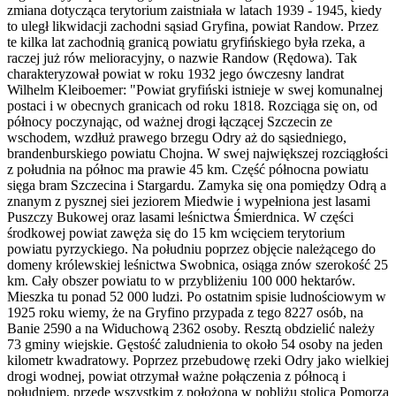
zmiana dotycząca terytorium zaistniała w latach 1939 - 1945, kiedy
to uległ likwidacji zachodni sąsiad Gryfina, powiat Randow. Przez
te kilka lat zachodnią granicą powiatu gryfińskiego była rzeka, a
raczej już rów melioracyjny, o nazwie Randow (Rędowa). Tak
charakteryzował powiat w roku 1932 jego ówczesny landrat
Wilhelm Kleiboemer: "Powiat gryfiński istnieje w swej komunalnej
postaci i w obecnych granicach od roku 1818. Rozciąga się on, od
północy poczynając, od ważnej drogi łączącej Szczecin ze
wschodem, wzdłuż prawego brzegu Odry aż do sąsiedniego,
brandenburskiego powiatu Chojna. W swej największej rozciągłości
z południa na północ ma prawie 45 km. Część północna powiatu
sięga bram Szczecina i Stargardu. Zamyka się ona pomiędzy Odrą a
znanym z pysznej siei jeziorem Miedwie i wypełniona jest lasami
Puszczy Bukowej oraz lasami leśnictwa Śmierdnica. W części
środkowej powiat zawęża się do 15 km wcięciem terytorium
powiatu pyrzyckiego. Na południu poprzez objęcie należącego do
domeny królewskiej leśnictwa Swobnica, osiąga znów szerokość 25
km. Cały obszer powiatu to w przybliżeniu 100 000 hektarów.
Mieszka tu ponad 52 000 ludzi. Po ostatnim spisie ludnościowym w
1925 roku wiemy, że na Gryfino przypada z tego 8227 osób, na
Banie 2590 a na Widuchową 2362 osoby. Resztą obdzielić należy
73 gminy wiejskie. Gęstość zaludnienia to około 54 osoby na jeden
kilometr kwadratowy. Poprzez przebudowę rzeki Odry jako wielkiej
drogi wodnej, powiat otrzymał ważne połączenia z północą i
południem, przede wszystkim z położoną w pobliżu stolicą Pomorza