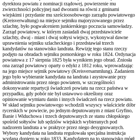
dyrektora powiatu z nominacji rządowej, powierzenie mu
zwierzchności policyjnej nad dworami na równi z gminami
wiejskimi i przydanie mu sześcioosobowego zarządu powiatowego
(Kreisverwaltung) na miejsce sejmiku majoryzowanego przez
szlachtę, było pogwałceniem junkierskiego poczucia samowładzy.
Zarząd powiatowy, w którym zasiadali dwaj przedstawiciele
szlachty, dwaj - miast i dwaj sołtysi wiejscy, wykonywał dawne
uprawnienia sejmiku szlacheckiego i przedstawiał trzech
kandydatów na stanowisko landrata. Rewizję tego stanu rzeczy
podjęto na obradach sejmiku pomorskiego w roku 1824. Ordynacja
powiatowa z 17 sierpnia 1825 była wynikiem jego obrad. Zniosła
ona zarząd powiatowy oparty o edykt z 1812 roku, wprowadzając
na jego miejsce sejmik powiatowy (Kreisversammlung). Zadaniem
jego było wybieranie kandydata na landrata i asystowanie przy
administrowaniu przez niego powiatem, w szczególności
dokonywanie repartycji świadczeń powiatu na rzecz państwa w
przypadku, gdy pobór nie był ustawowo określony oraz
opiniowanie wymiaru danin i innych świadczeń na rzecz powiatu.
W skład sejmiku powiatowego wchodzili wszyscy właściciele dóbr
rycerskich w powiecie, po jednym deputowanym z miast Gryfino,
Banie i Widuchowa i trzech deputowanych ze stanu chłopskiego
spośród sołtysów lub sędziów wiejskich wybieranych pod
nadzorem landrata a w praktyce przez niego desygnowanych.
Wybory kandydata na landrata regulowała specjalna instrukcja
wydana dopiero w roku 1833. Kandydatem na to stanowisko mógł