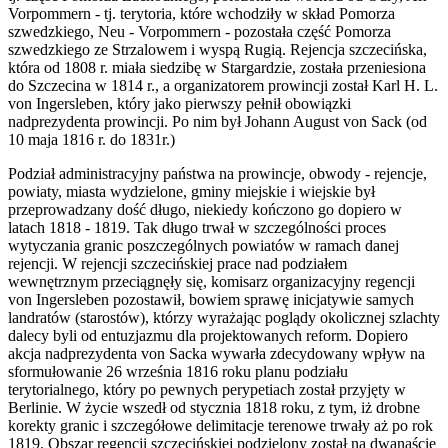
Vorpommern - tj. terytoria, które wchodziły w skład Pomorza
szwedzkiego, Neu - Vorpommern - pozostała część Pomorza
szwedzkiego ze Strzalowem i wyspą Rugią. Rejencja szczecińska,
która od 1808 r. miała siedzibę w Stargardzie, została przeniesiona
do Szczecina w 1814 r., a organizatorem prowincji został Karl H. L.
von Ingersleben, który jako pierwszy pełnił obowiązki
nadprezydenta prowincji. Po nim był Johann August von Sack (od
10 maja 1816 r. do 1831r.)
Podział administracyjny państwa na prowincje, obwody - rejencje,
powiaty, miasta wydzielone, gminy miejskie i wiejskie był
przeprowadzany dość długo, niekiedy kończono go dopiero w
latach 1818 - 1819. Tak długo trwał w szczególności proces
wytyczania granic poszczególnych powiatów w ramach danej
rejencji. W rejencji szczecińskiej prace nad podziałem
wewnętrznym przeciągnęły się, komisarz organizacyjny regencji
von Ingersleben pozostawił, bowiem sprawę inicjatywie samych
landratów (starostów), którzy wyrażając poglądy okolicznej szlachty
dalecy byli od entuzjazmu dla projektowanych reform. Dopiero
akcja nadprezydenta von Sacka wywarła zdecydowany wpływ na
sformułowanie 26 września 1816 roku planu podziału
terytorialnego, który po pewnych perypetiach został przyjęty w
Berlinie. W życie wszedł od stycznia 1818 roku, z tym, iż drobne
korekty granic i szczegółowe delimitacje terenowe trwały aż po rok
1819. Obszar regencji szczecińskiej podzielony został na dwanaście