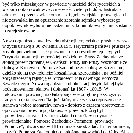
być tylko mieszkający w powiecie właściciel dóbr rycerskich a
wyboru dokonywali wyłącznie właściciele tych dóbr. Instrukcja
odmawiała przedstawicielom miast i gmin wiejskich prawa głosu i
nie zezwalała im na opuszczenie zebrania sejmiku wyborczego,
dopóki wynik wyboru nie będzie im zakomunikowany i nie zostanie
to zarejestrowane.
Nowa organizacja władzy administracji terytorialnej pruskiej weszła
w życie ustawą z 30 kwietnia 1815 r. Terytorium państwa pruskiego
zostało podzielone na 10 prowincji i 25 obwodów rejencyjnych.
Terytoria prowincji pomorskiej podzielono: Prusy Zachodnie, ze
stolicą prowincjonalną w Gdańsku, Prusy lub Prusy Wschodnie ze
stolicą w Królewcu, Pomorze Zachodnie ze stolicą w Szczecinie,
dzieliło się na trzy rejencje: koszalińską, szczecińską i najpóźniej
zorganizowaną rejencję w Strzałowcu (dla dawnego Pomorza
Szwedzkiego). Nowa organizacja administracji terytorialnej była
podsumowaniem planów i dokonań lat 1807 - 18015. W
traktowaniu prowincji nakładały się dwie odrębne płaszczyzny:
tradycyjna, stanowego "kraju", który miał własna reprezentację
stanową wobec monarchy, nowa - dopiero z czasem teoretycznie
opracowana: prowincja jako osoba prawna, której byt i
uprawnienia, organa i zakres działania określały ordynacje
prowincjonalne. Pomorze Zachodnie- Pommern, prowincja
"Pomorze", utworzona w 1815 r. miała się składać: Hinterpommern,
tj. część Pomorza Zachodniego, położona na wschód od Odry, Alt -