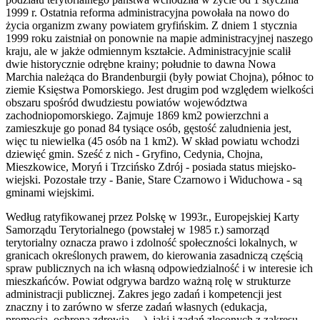
1999 r. Ostatnia reforma administracyjna powołała na nowo do
życia organizm zwany powiatem gryfińskim. Z dniem 1 stycznia
1999 roku zaistniał on ponownie na mapie administracyjnej naszego
kraju, ale w jakże odmiennym kształcie. Administracyjnie scalił
dwie historycznie odrębne krainy; południe to dawna Nowa
Marchia należąca do Brandenburgii (były powiat Chojna), północ to
ziemie Księstwa Pomorskiego. Jest drugim pod względem wielkości
obszaru spośród dwudziestu powiatów województwa
zachodniopomorskiego. Zajmuje 1869 km2 powierzchni a
zamieszkuje go ponad 84 tysiące osób, gęstość zaludnienia jest,
więc tu niewielka (45 osób na 1 km2). W skład powiatu wchodzi
dziewięć gmin. Sześć z nich - Gryfino, Cedynia, Chojna,
Mieszkowice, Moryń i Trzcińsko Zdrój - posiada status miejsko-
wiejski. Pozostałe trzy - Banie, Stare Czarnowo i Widuchowa - są
gminami wiejskimi.
Według ratyfikowanej przez Polskę w 1993r., Europejskiej Karty
Samorządu Terytorialnego (powstałej w 1985 r.) samorząd
terytorialny oznacza prawo i zdolność społeczności lokalnych, w
granicach określonych prawem, do kierowania zasadniczą częścią
spraw publicznych na ich własną odpowiedzialność i w interesie ich
mieszkańców. Powiat odgrywa bardzo ważną rolę w strukturze
administracji publicznej. Zakres jego zadań i kompetencji jest
znaczny i to zarówno w sferze zadań własnych (edukacja,
promocja, ochrona zdrowia, ...), jaki i zadań zleconych z zakresu