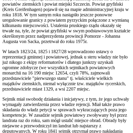
powiatów ziemskich i powiat miejski Szczecin. Powiat gryfiński
(Kreis Greifenhagen) pojawił się na mapie administracyjnej kraju w
roku 1818. W tym samym roku nastąpiło jeszcze ponowne
uregulowanie granicy z powiatem pyrzyckim połączone z wymianą
kilkunastu miejscowości. Ustalenia pruskiego rządu okazały się
trwałe na, tyle, że powiat gryfiński w swym podstawowym kształcie
określonym przez nadprezydenta prowincji Pomorze - Johanna
Augusta von Sacka, przetrwał do roku 1975r.
W latach 1823/24, 1825 i 1827/28 wprowadzono ustawy o
reprezentacji gminnej i powiatowej, jednak u steru władzy nie było
już nikogo z ekipy reformatorów i dlatego junkrzy uzyskali
ogromne zdobycze (we wszystkich sejmikach powiatowych
monarchii na 16 190 miejsc 12654, czyli 78%, zajmowali
przedstawiciele "pierwszego stanu" tj. właściciele wielkich
majątków ziemskich, niemal wyłącznie tzw. majątków rycerskich,
przedstawiciele miast 1329, a wsi 2207 miejsc.
Sejmik miał swobodę działania i inicjatywy, z tym, że jego uchwały
wymagały zatwierdzenia przez władze rejencji. Miał także prawo
składania do władz petycji w sprawach wykraczających poza jego
kompetencje. W zasadzie sejmik powiatowy zwoływany był przez
landrata raz do roku, sam mógł ustalić miejsce obrad. Obrady były
niejawne a przewodniczył im landrat lub najstarszy z
deputowanych. W roku 1841 sejmik otrzymał prawo nakładania