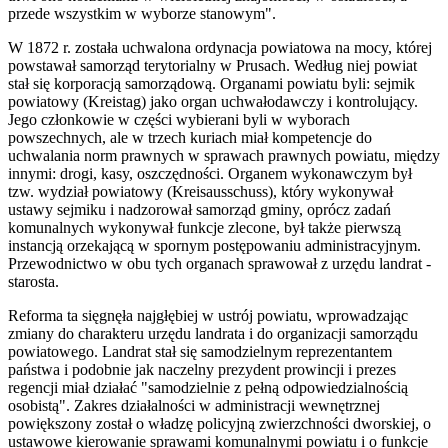
przede wszystkim w wyborze stanowym".
W 1872 r. została uchwalona ordynacja powiatowa na mocy, której
powstawał samorząd terytorialny w Prusach. Według niej powiat
stał się korporacją samorządową. Organami powiatu byli: sejmik
powiatowy (Kreistag) jako organ uchwałodawczy i kontrolujący.
Jego członkowie w części wybierani byli w wyborach
powszechnych, ale w trzech kuriach miał kompetencje do
uchwalania norm prawnych w sprawach prawnych powiatu, między
innymi: drogi, kasy, oszczędności. Organem wykonawczym był
tzw. wydział powiatowy (Kreisausschuss), który wykonywał
ustawy sejmiku i nadzorował samorząd gminy, oprócz zadań
komunalnych wykonywał funkcje zlecone, był także pierwszą
instancją orzekającą w spornym postępowaniu administracyjnym.
Przewodnictwo w obu tych organach sprawował z urzędu landrat -
starosta.
Reforma ta sięgnęła najgłębiej w ustrój powiatu, wprowadzając
zmiany do charakteru urzędu landrata i do organizacji samorządu
powiatowego. Landrat stał się samodzielnym reprezentantem
państwa i podobnie jak naczelny prezydent prowincji i prezes
regencji miał działać "samodzielnie z pełną odpowiedzialnością
osobistą". Zakres działalności w administracji wewnętrznej
powiększony został o władzę policyjną zwierzchności dworskiej, o
ustawowe kierowanie sprawami komunalnymi powiatu i o funkcje