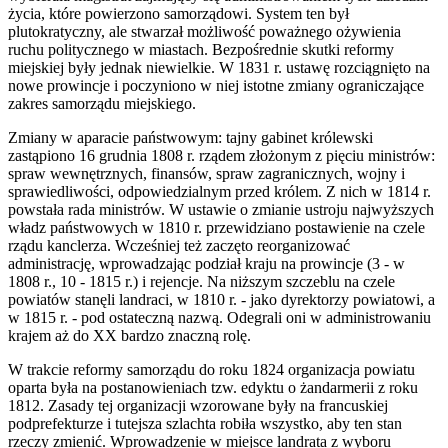
życia, które powierzono samorządowi. System ten był
plutokratyczny, ale stwarzał możliwość poważnego ożywienia
ruchu politycznego w miastach. Bezpośrednie skutki reformy
miejskiej były jednak niewielkie. W 1831 r. ustawę rozciągnięto na
nowe prowincje i poczyniono w niej istotne zmiany ograniczające
zakres samorządu miejskiego.
Zmiany w aparacie państwowym: tajny gabinet królewski
zastąpiono 16 grudnia 1808 r. rządem złożonym z pięciu ministrów:
spraw wewnętrznych, finansów, spraw zagranicznych, wojny i
sprawiedliwości, odpowiedzialnym przed królem. Z nich w 1814 r.
powstała rada ministrów. W ustawie o zmianie ustroju najwyższych
władz państwowych w 1810 r. przewidziano postawienie na czele
rządu kanclerza. Wcześniej też zaczęto reorganizować
administrację, wprowadzając podział kraju na prowincje (3 - w
1808 r., 10 - 1815 r.) i rejencje. Na niższym szczeblu na czele
powiatów stanęli landraci, w 1810 r. - jako dyrektorzy powiatowi, a
w 1815 r. - pod ostateczną nazwą. Odegrali oni w administrowaniu
krajem aż do XX bardzo znaczną rolę.
W trakcie reformy samorządu do roku 1824 organizacja powiatu
oparta była na postanowieniach tzw. edyktu o żandarmerii z roku
1812. Zasady tej organizacji wzorowane były na francuskiej
podprefekturze i tutejsza szlachta robiła wszystko, aby ten stan
rzeczy zmienić. Wprowadzenie w miejsce landrata z wyboru