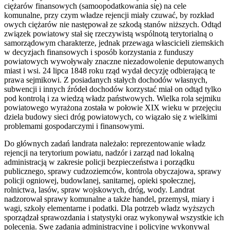
ciężarów finansowych (samoopodatkowania się) na cele
komunalne, przy czym władze rejencji miały czuwać, by rozkład
owych ciężarów nie następował ze szkodą stanów niższych. Odtąd
związek powiatowy stał się rzeczywistą wspólnotą terytorialną o
samorządowym charakterze, jednak przewaga włascicieli ziemskich
w decyzjach finansowych i sposób korzystania z funduszy
powiatowych wywoływały znaczne niezadowolenie deputowanych
miast i wsi. 24 lipca 1848 roku rząd wydał decyzję odbierającą te
prawa sejmikowi. Z posiadanych stałych dochodów własnych,
subwencji i innych źródeł dochodów korzystać miał on odtąd tylko
pod kontrolą i za wiedzą władz państwowych. Wielka rola sejmiku
powiatowego wyrażona została w połowie XIX wieku w przejęciu
dziela budowy sieci dróg powiatowych, co wiązało się z wielkimi
problemami gospodarczymi i finansowymi.
Do głównych zadań landrata należało: reprezentowanie władz
rejencji na terytorium powiatu, nadzór i zarząd nad lokalną
administracją w zakresie policji bezpieczeństwa i porządku
publicznego, sprawy cudzoziemców, kontrola obyczajowa, sprawy
policji ogniowej, budowlanej, sanitarnej, opieki społecznej,
rolnictwa, lasów, spraw wojskowych, dróg, wody. Landrat
nadzorował sprawy komunalne a także handel, przemysł, miary i
wagi, szkoły elementarne i podatki. Dla potrzeb władz wyższych
sporządzał sprawozdania i statystyki oraz wykonywał wszystkie ich
polecenia. Swe zadania administracyjne i policyjne wykonywal