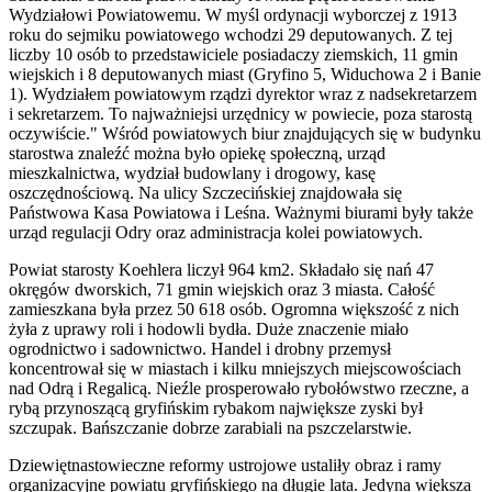
Wydziałowi Powiatowemu. W myśl ordynacji wyborczej z 1913
roku do sejmiku powiatowego wchodzi 29 deputowanych. Z tej
liczby 10 osób to przedstawiciele posiadaczy ziemskich, 11 gmin
wiejskich i 8 deputowanych miast (Gryfino 5, Widuchowa 2 i Banie
1). Wydziałem powiatowym rządzi dyrektor wraz z nadsekretarzem
i sekretarzem. To najważniejsi urzędnicy w powiecie, poza starostą
oczywiście." Wśród powiatowych biur znajdujących się w budynku
starostwa znaleźć można było opiekę społeczną, urząd
mieszkalnictwa, wydział budowlany i drogowy, kasę
oszczędnościową. Na ulicy Szczecińskiej znajdowała się
Państwowa Kasa Powiatowa i Leśna. Ważnymi biurami były także
urząd regulacji Odry oraz administracja kolei powiatowych.
Powiat starosty Koehlera liczył 964 km2. Składało się nań 47
okręgów dworskich, 71 gmin wiejskich oraz 3 miasta. Całość
zamieszkana była przez 50 618 osób. Ogromna większość z nich
żyła z uprawy roli i hodowli bydła. Duże znaczenie miało
ogrodnictwo i sadownictwo. Handel i drobny przemysł
koncentrował się w miastach i kilku mniejszych miejscowościach
nad Odrą i Regalicą. Nieźle prosperowało rybołówstwo rzeczne, a
rybą przynoszącą gryfińskim rybakom największe zyski był
szczupak. Bańszczanie dobrze zarabiali na pszczelarstwie.
Dziewiętnastowieczne reformy ustrojowe ustaliły obraz i ramy
organizacyjne powiatu gryfińskiego na długie lata. Jedyna większa