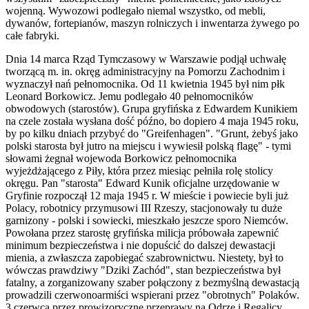
wojenną. Wywozowi podlegało niemal wszystko, od mebli,
dywanów, fortepianów, maszyn rolniczych i inwentarza żywego po
całe fabryki.
Dnia 14 marca Rząd Tymczasowy w Warszawie podjął uchwałę
tworzącą m. in. okręg administracyjny na Pomorzu Zachodnim i
wyznaczył nań pełnomocnika. Od 11 kwietnia 1945 był nim płk
Leonard Borkowicz. Jemu podlegało 40 pełnomocników
obwodowych (starostów). Grupa gryfińska z Edwardem Kunikiem
na czele została wysłana dość późno, bo dopiero 4 maja 1945 roku,
by po kilku dniach przybyć do "Greifenhagen". "Grunt, żebyś jako
polski starosta był jutro na miejscu i wywiesił polską flagę" - tymi
słowami żegnał wojewoda Borkowicz pełnomocnika
wyjeżdżającego z Piły, która przez miesiąc pełniła rolę stolicy
okręgu. Pan "starosta" Edward Kunik oficjalne urzędowanie w
Gryfinie rozpoczął 12 maja 1945 r. W mieście i powiecie byli już
Polacy, robotnicy przymusowi III Rzeszy, stacjonowały tu duże
garnizony - polski i sowiecki, mieszkało jeszcze sporo Niemców.
Powołana przez starostę gryfińska milicja próbowała zapewnić
minimum bezpieczeństwa i nie dopuścić do dalszej dewastacji
mienia, a zwłaszcza zapobiegać szabrownictwu. Niestety, był to
wówczas prawdziwy "Dziki Zachód", stan bezpieczeństwa był
fatalny, a zorganizowany szaber połączony z bezmyślną dewastacją
prowadzili czerwonoarmiści wspierani przez "obrotnych" Polaków.
3 czerwca przez prowizoryczne przeprawy na Odrze i Regalicy