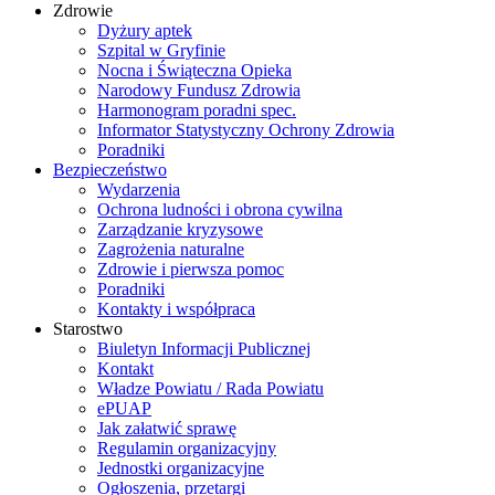
Zdrowie
Dyżury aptek
Szpital w Gryfinie
Nocna i Świąteczna Opieka
Narodowy Fundusz Zdrowia
Harmonogram poradni spec.
Informator Statystyczny Ochrony Zdrowia
Poradniki
Bezpieczeństwo
Wydarzenia
Ochrona ludności i obrona cywilna
Zarządzanie kryzysowe
Zagrożenia naturalne
Zdrowie i pierwsza pomoc
Poradniki
Kontakty i współpraca
Starostwo
Biuletyn Informacji Publicznej
Kontakt
Władze Powiatu / Rada Powiatu
ePUAP
Jak załatwić sprawę
Regulamin organizacyjny
Jednostki organizacyjne
Ogłoszenia, przetargi