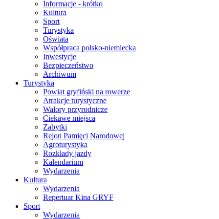
Informacje - krótko
Kultura
Sport
Turystyka
Oświata
Współpraca polsko-niemiecka
Inwestycje
Bezpieczeństwo
Archiwum
Turystyka
Powiat gryfiński na rowerze
Atrakcje turystyczne
Walory przyrodnicze
Ciekawe miejsca
Zabytki
Rejon Pamięci Narodowej
Agroturystyka
Rozkłady jazdy
Kalendarium
Wydarzenia
Kultura
Wydarzenia
Repertuar Kina GRYF
Sport
Wydarzenia