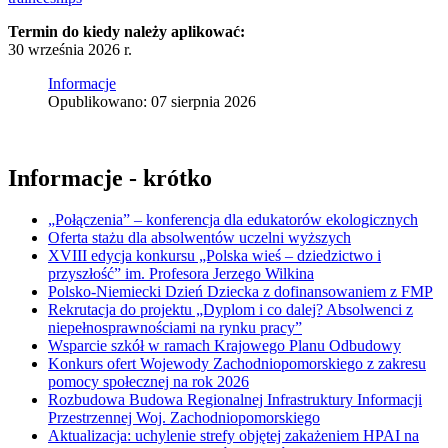
Termin do kiedy należy aplikować:
30 września 2026 r.
Informacje
Opublikowano: 07 sierpnia 2026
Informacje - krótko
„Połączenia” – konferencja dla edukatorów ekologicznych
Oferta stażu dla absolwentów uczelni wyższych
XVIII edycja konkursu „Polska wieś – dziedzictwo i
przyszłość” im. Profesora Jerzego Wilkina
Polsko-Niemiecki Dzień Dziecka z dofinansowaniem z FMP
Rekrutacja do projektu „Dyplom i co dalej? Absolwenci z
niepełnosprawnościami na rynku pracy”
Wsparcie szkół w ramach Krajowego Planu Odbudowy
Konkurs ofert Wojewody Zachodniopomorskiego z zakresu
pomocy społecznej na rok 2026
Rozbudowa Budowa Regionalnej Infrastruktury Informacji
Przestrzennej Woj. Zachodniopomorskiego
Aktualizacja: uchylenie strefy objętej zakażeniem HPAI na