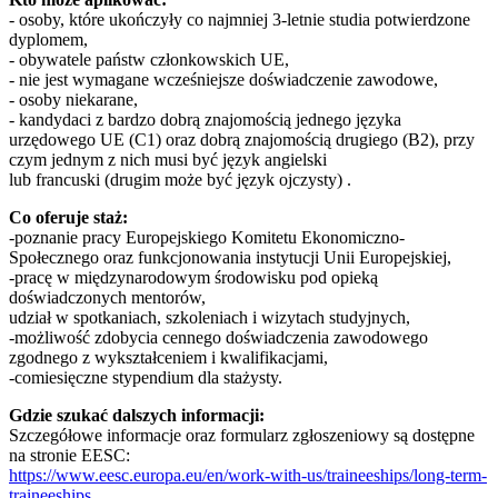
- osoby, które ukończyły co najmniej 3-letnie studia potwierdzone
dyplomem,
- obywatele państw członkowskich UE,
- nie jest wymagane wcześniejsze doświadczenie zawodowe,
- osoby niekarane,
- kandydaci z bardzo dobrą znajomością jednego języka
urzędowego UE (C1) oraz dobrą znajomością drugiego (B2), przy
czym jednym z nich musi być język angielski
lub francuski (drugim może być język ojczysty) .
Co oferuje staż:
-poznanie pracy Europejskiego Komitetu Ekonomiczno-
Społecznego oraz funkcjonowania instytucji Unii Europejskiej,
-pracę w międzynarodowym środowisku pod opieką
doświadczonych mentorów,
udział w spotkaniach, szkoleniach i wizytach studyjnych,
-możliwość zdobycia cennego doświadczenia zawodowego
zgodnego z wykształceniem i kwalifikacjami,
-comiesięczne stypendium dla stażysty.
Gdzie szukać dalszych informacji:
Szczegółowe informacje oraz formularz zgłoszeniowy są dostępne
na stronie EESC:
https://www.eesc.europa.eu/en/work-with-us/traineeships/long-term-
traineeships