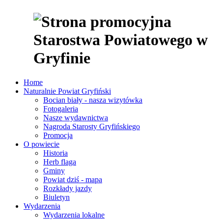
Home
Naturalnie Powiat Gryfiński
Bocian biały - nasza wizytówka
Fotogaleria
Nasze wydawnictwa
Nagroda Starosty Gryfińskiego
Promocja
O powiecie
Historia
Herb flaga
Gminy
Powiat dziś - mapa
Rozkłady jazdy
Biuletyn
Wydarzenia
Wydarzenia lokalne