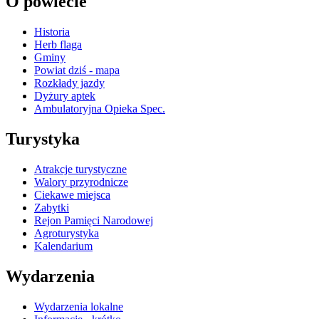
O powiecie
Historia
Herb flaga
Gminy
Powiat dziś - mapa
Rozkłady jazdy
Dyżury aptek
Ambulatoryjna Opieka Spec.
Turystyka
Atrakcje turystyczne
Walory przyrodnicze
Ciekawe miejsca
Zabytki
Rejon Pamięci Narodowej
Agroturystyka
Kalendarium
Wydarzenia
Wydarzenia lokalne