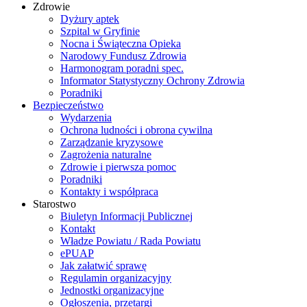
Zdrowie
Dyżury aptek
Szpital w Gryfinie
Nocna i Świąteczna Opieka
Narodowy Fundusz Zdrowia
Harmonogram poradni spec.
Informator Statystyczny Ochrony Zdrowia
Poradniki
Bezpieczeństwo
Wydarzenia
Ochrona ludności i obrona cywilna
Zarządzanie kryzysowe
Zagrożenia naturalne
Zdrowie i pierwsza pomoc
Poradniki
Kontakty i współpraca
Starostwo
Biuletyn Informacji Publicznej
Kontakt
Władze Powiatu / Rada Powiatu
ePUAP
Jak załatwić sprawę
Regulamin organizacyjny
Jednostki organizacyjne
Ogłoszenia, przetargi