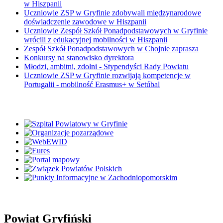
w Hiszpanii
Uczniowie ZSP w Gryfinie zdobywali międzynarodowe
doświadczenie zawodowe w Hiszpanii
Uczniowie Zespół Szkół Ponadpodstawowych w Gryfinie
wrócili z edukacyjnej mobilności w Hiszpanii
Zespół Szkół Ponadpodstawowych w Chojnie zaprasza
Konkursy na stanowisko dyrektora
Młodzi, ambitni, zdolni - Stypendyści Rady Powiatu
Uczniowie ZSP w Gryfinie rozwijają kompetencje w
Portugalii - mobilność Erasmus+ w Setúbal
Powiat Gryfiński