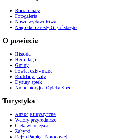
Bocian biały
Fotogaleria
Nasze wydawnictwa
Nagroda Starosty Gryfińskiego
O powiecie
Historia
Herb flaga
Gminy
Powiat dziś - mapa
Rozkłady jazdy
Dyżury aptek
Ambulatoryjna Opieka Spec.
Turystyka
Atrakcje turystyczne
Walory przyrodnicze
Ciekawe miejsca
Zabytki
Rejon Pamięci Narodowej