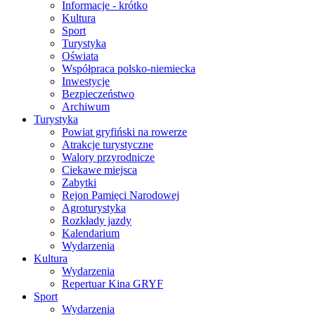
Informacje - krótko
Kultura
Sport
Turystyka
Oświata
Współpraca polsko-niemiecka
Inwestycje
Bezpieczeństwo
Archiwum
Turystyka
Powiat gryfiński na rowerze
Atrakcje turystyczne
Walory przyrodnicze
Ciekawe miejsca
Zabytki
Rejon Pamięci Narodowej
Agroturystyka
Rozkłady jazdy
Kalendarium
Wydarzenia
Kultura
Wydarzenia
Repertuar Kina GRYF
Sport
Wydarzenia