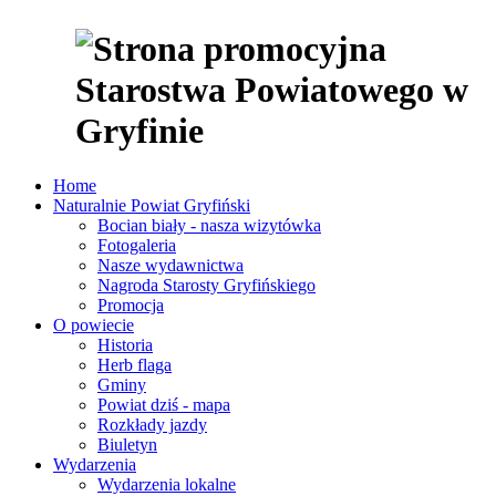
Home
Naturalnie Powiat Gryfiński
Bocian biały - nasza wizytówka
Fotogaleria
Nasze wydawnictwa
Nagroda Starosty Gryfińskiego
Promocja
O powiecie
Historia
Herb flaga
Gminy
Powiat dziś - mapa
Rozkłady jazdy
Biuletyn
Wydarzenia
Wydarzenia lokalne