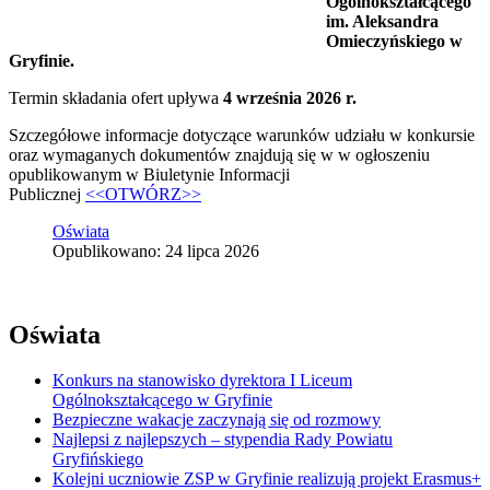
Ogólnokształcącego
im. Aleksandra
Omieczyńskiego w
Gryfinie.
Termin składania ofert upływa
4 września 2026 r.
Szczegółowe informacje dotyczące warunków udziału w konkursie
oraz wymaganych dokumentów znajdują się w w ogłoszeniu
opublikowanym w Biuletynie Informacji
Publicznej
<<OTWÓRZ>>
Oświata
Opublikowano: 24 lipca 2026
Oświata
Konkurs na stanowisko dyrektora I Liceum
Ogólnokształcącego w Gryfinie
Bezpieczne wakacje zaczynają się od rozmowy
Najlepsi z najlepszych – stypendia Rady Powiatu
Gryfińskiego
Kolejni uczniowie ZSP w Gryfinie realizują projekt Erasmus+