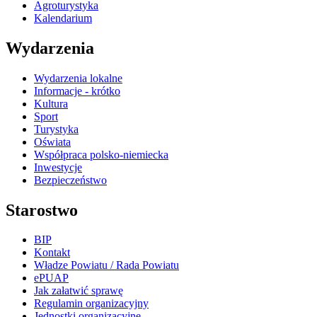
Agroturystyka
Kalendarium
Wydarzenia
Wydarzenia lokalne
Informacje - krótko
Kultura
Sport
Turystyka
Oświata
Współpraca polsko-niemiecka
Inwestycje
Bezpieczeństwo
Starostwo
BIP
Kontakt
Władze Powiatu / Rada Powiatu
ePUAP
Jak załatwić sprawę
Regulamin organizacyjny
Jednostki organizacyjne