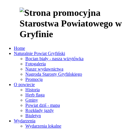
Home
Naturalnie Powiat Gryfiński
Bocian biały - nasza wizytówka
Fotogaleria
Nasze wydawnictwa
Nagroda Starosty Gryfińskiego
Promocja
O powiecie
Historia
Herb flaga
Gminy
Powiat dziś - mapa
Rozkłady jazdy
Biuletyn
Wydarzenia
Wydarzenia lokalne