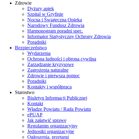
Zdrowie
Dyżury aptek
Szpital w Gryfinie
Nocna i Świąteczna Opieka
Narodowy Fundusz Zdrowia
Harmonogram poradni spec.
Informator Statystyczny Ochrony Zdrowia
Poradniki
Bezpieczeństwo
Wydarzenia
Ochrona ludności i obrona cywilna
Zarządzanie kryzysowe
Zagrożenia naturalne
Zdrowie i pierwsza pomoc
Poradniki
Kontakty i współpraca
Starostwo
Biuletyn Informacji Publicznej
Kontakt
Władze Powiatu / Rada Powiatu
ePUAP
Jak załatwić sprawę
Regulamin organizacyjny
Jednostki organizacyjne
Ogłoszenia, przetargi