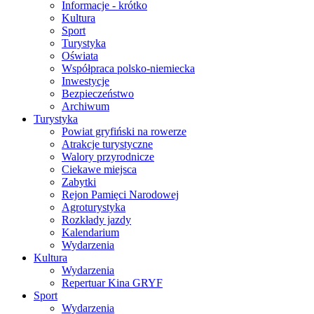
Informacje - krótko
Kultura
Sport
Turystyka
Oświata
Współpraca polsko-niemiecka
Inwestycje
Bezpieczeństwo
Archiwum
Turystyka
Powiat gryfiński na rowerze
Atrakcje turystyczne
Walory przyrodnicze
Ciekawe miejsca
Zabytki
Rejon Pamięci Narodowej
Agroturystyka
Rozkłady jazdy
Kalendarium
Wydarzenia
Kultura
Wydarzenia
Repertuar Kina GRYF
Sport
Wydarzenia