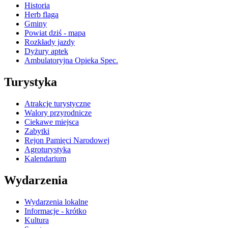
Historia
Herb flaga
Gminy
Powiat dziś - mapa
Rozkłady jazdy
Dyżury aptek
Ambulatoryjna Opieka Spec.
Turystyka
Atrakcje turystyczne
Walory przyrodnicze
Ciekawe miejsca
Zabytki
Rejon Pamięci Narodowej
Agroturystyka
Kalendarium
Wydarzenia
Wydarzenia lokalne
Informacje - krótko
Kultura