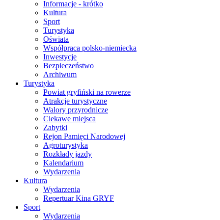
Informacje - krótko
Kultura
Sport
Turystyka
Oświata
Współpraca polsko-niemiecka
Inwestycje
Bezpieczeństwo
Archiwum
Turystyka
Powiat gryfiński na rowerze
Atrakcje turystyczne
Walory przyrodnicze
Ciekawe miejsca
Zabytki
Rejon Pamięci Narodowej
Agroturystyka
Rozkłady jazdy
Kalendarium
Wydarzenia
Kultura
Wydarzenia
Repertuar Kina GRYF
Sport
Wydarzenia