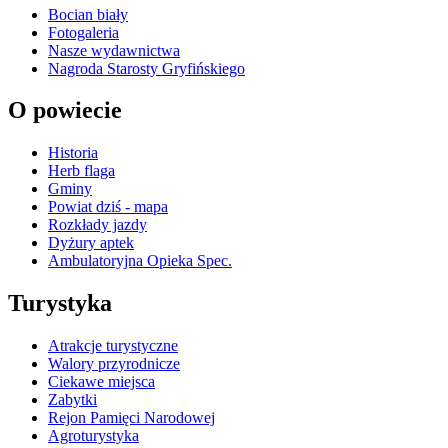
Bocian biały
Fotogaleria
Nasze wydawnictwa
Nagroda Starosty Gryfińskiego
O powiecie
Historia
Herb flaga
Gminy
Powiat dziś - mapa
Rozkłady jazdy
Dyżury aptek
Ambulatoryjna Opieka Spec.
Turystyka
Atrakcje turystyczne
Walory przyrodnicze
Ciekawe miejsca
Zabytki
Rejon Pamięci Narodowej
Agroturystyka