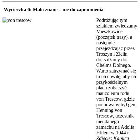
Wycieczka 6:
Mało znane – nie do zapomnienia
Podróżując tym
szlakiem zwiedzamy
Mieszkowice
(początek trasy), a
następnie
przejeżdżając przez
Troszyn i Zielin
dojeżdżamy do
Chełma Dolnego.
Warto zatrzymać się
tu na chwilę, aby na
przykościelnym
placu zobaczyć
mauzoleum rodu
von Trescow, gdzie
pochowany był gen.
Henning von
Trescow, uczestnik
nieudanego
zamachu na Adolfa
Hitlera w 1944 r.
Zdjęcie: Kaplica