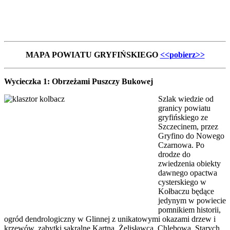
MAPA POWIATU GRYFIŃSKIEGO
<<pobierz>>
Wycieczka 1: Obrzeżami Puszczy Bukowej
Szlak wiedzie od
granicy powiatu
gryfińskiego ze
Szczecinem, przez
Gryfino do Nowego
Czarnowa. Po
drodze do
zwiedzenia obiekty
dawnego opactwa
cysterskiego w
Kołbaczu będące
jedynym w powiecie
pomnikiem historii,
ogród dendrologiczny w Glinnej z unikatowymi okazami drzew i
krzewów, zabytki sakralne Kartna, Żelisławca, Chlebowa, Starych