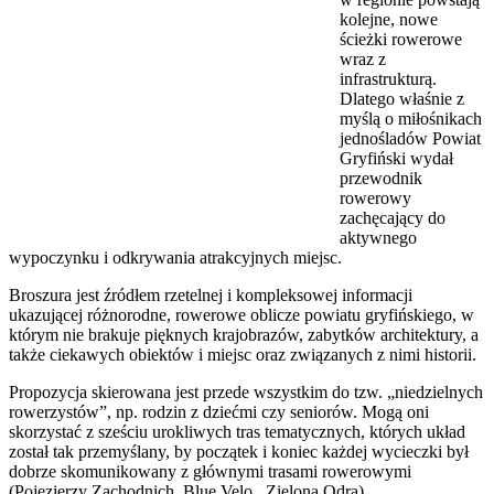
kolejne, nowe
ścieżki rowerowe
wraz z
infrastrukturą.
Dlatego właśnie z
myślą o miłośnikach
jednośladów Powiat
Gryfiński wydał
przewodnik
rowerowy
zachęcający do
aktywnego
wypoczynku i odkrywania atrakcyjnych miejsc.
Broszura jest źródłem rzetelnej i kompleksowej informacji
ukazującej różnorodne, rowerowe oblicze powiatu gryfińskiego, w
którym nie brakuje pięknych krajobrazów, zabytków architektury, a
także ciekawych obiektów i miejsc oraz związanych z nimi historii.
Propozycja skierowana jest przede wszystkim do tzw. „niedzielnych
rowerzystów”, np. rodzin z dziećmi czy seniorów. Mogą oni
skorzystać z sześciu urokliwych tras tematycznych, których układ
został tak przemyślany, by początek i koniec każdej wycieczki był
dobrze skomunikowany z głównymi trasami rowerowymi
(Pojezierzy Zachodnich, Blue Velo , Zielona Odra),