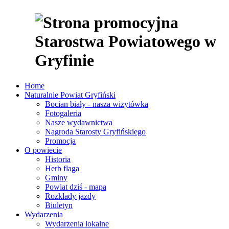
Home
Naturalnie Powiat Gryfiński
Bocian biały - nasza wizytówka
Fotogaleria
Nasze wydawnictwa
Nagroda Starosty Gryfińskiego
Promocja
O powiecie
Historia
Herb flaga
Gminy
Powiat dziś - mapa
Rozkłady jazdy
Biuletyn
Wydarzenia
Wydarzenia lokalne