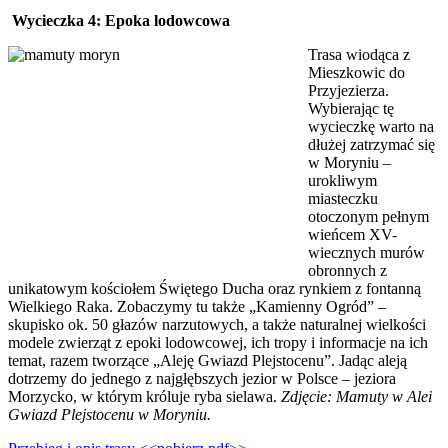
Wycieczka 4:
Epoka lodowcowa
Trasa wiodąca z
Mieszkowic do
Przyjezierza.
Wybierając tę
wycieczkę warto na
dłużej zatrzymać się
w Moryniu –
urokliwym
miasteczku
otoczonym pełnym
wieńcem XV-
wiecznych murów
obronnych z
unikatowym kościołem Świętego Ducha oraz rynkiem z fontanną
Wielkiego Raka. Zobaczymy tu także „Kamienny Ogród” –
skupisko ok. 50 głazów narzutowych, a także naturalnej wielkości
modele zwierząt z epoki lodowcowej, ich tropy i informacje na ich
temat, razem tworzące „Aleję Gwiazd Plejstocenu”. Jadąc aleją
dotrzemy do jednego z najgłębszych jezior w Polsce – jeziora
Morzycko, w którym króluje ryba sielawa.
Zdjęcie: Mamuty w Alei
Gwiazd Plejstocenu w Moryniu.