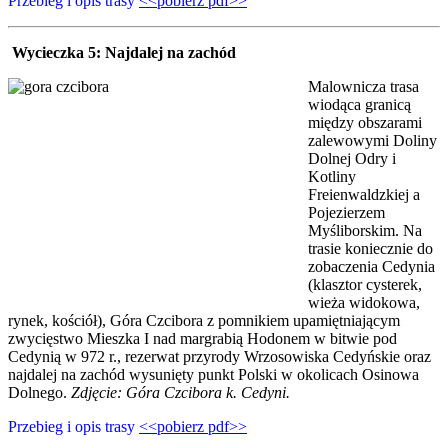
Przebieg i opis trasy
<<pobierz pdf>>
Wycieczka 5:
Najdalej na zachód
Malownicza trasa
wiodąca granicą
między obszarami
zalewowymi Doliny
Dolnej Odry i
Kotliny
Freienwaldzkiej a
Pojezierzem
Myśliborskim. Na
trasie koniecznie do
zobaczenia Cedynia
(klasztor cysterek,
wieża widokowa,
rynek, kościół), Góra Czcibora z pomnikiem upamiętniającym
zwycięstwo Mieszka I nad margrabią Hodonem w bitwie pod
Cedynią w 972 r., rezerwat przyrody Wrzosowiska Cedyńskie oraz
najdalej na zachód wysunięty punkt Polski w okolicach Osinowa
Dolnego.
Zdjęcie: Góra Czcibora k. Cedyni.
Przebieg i opis trasy
<<pobierz pdf>>