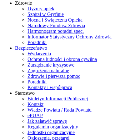
Zdrowie
Dyżury aptek
Szpital w Gryfinie
Nocna i Świąteczna Opieka
Narodowy Fundusz Zdrowia
Harmonogram poradni spec.
Informator Statystyczny Ochrony Zdrowia
Poradniki
Bezpieczeństwo
Wydarzenia
Ochrona ludności i obrona cywilna
Zarządzanie kryzysowe
Zagrożenia naturalne
Zdrowie i pierwsza pomoc
Poradniki
Kontakty i współpraca
Starostwo
Biuletyn Informacji Publicznej
Kontakt
Władze Powiatu / Rada Powiatu
ePUAP
Jak załatwić sprawę
Regulamin organizacyjny
Jednostki organizacyjne
Ogłoszenia, przetargi