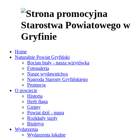
Home
Naturalnie Powiat Gryfiński
Bocian biały - nasza wizytówka
Fotogaleria
Nasze wydawnictwa
Nagroda Starosty Gryfińskiego
Promocja
O powiecie
Historia
Herb flaga
Gminy
Powiat dziś - mapa
Rozkłady jazdy
Biuletyn
Wydarzenia
Wydarzenia lokalne