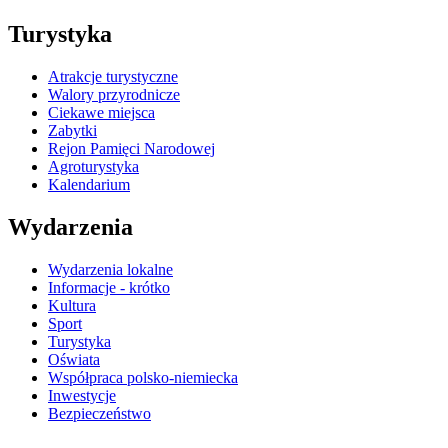
Turystyka
Atrakcje turystyczne
Walory przyrodnicze
Ciekawe miejsca
Zabytki
Rejon Pamięci Narodowej
Agroturystyka
Kalendarium
Wydarzenia
Wydarzenia lokalne
Informacje - krótko
Kultura
Sport
Turystyka
Oświata
Współpraca polsko-niemiecka
Inwestycje
Bezpieczeństwo