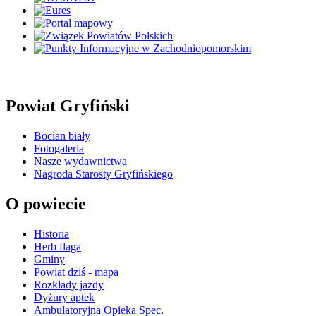
Powiat Gryfiński
Bocian biały
Fotogaleria
Nasze wydawnictwa
Nagroda Starosty Gryfińskiego
O powiecie
Historia
Herb flaga
Gminy
Powiat dziś - mapa
Rozkłady jazdy
Dyżury aptek
Ambulatoryjna Opieka Spec.