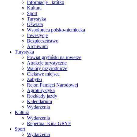
Informacje - krótko
Kultura
Sport
Turystyka
Oświata
Współpraca polsko-niemiecka
Inwestycje
Bezpieczeństwo
Archiwum
Turystyka
Powiat gryfiński na rowerze
Atrakcje turystyczne
Walory przyrodnicze
Ciekawe miejsca
Zabytki
Rejon Pamięci Narodowej
Agroturystyka
Rozkłady jazdy
Kalendarium
Wydarzenia
Kultura
Wydarzenia
Repertuar Kina GRYF
Sport
Wydarzenia