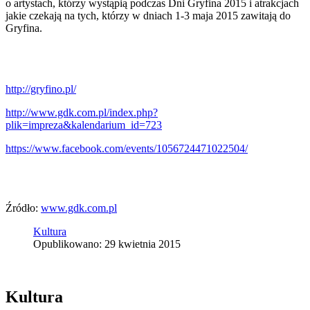
o artystach, którzy wystąpią podczas Dni Gryfina 2015 i atrakcjach
jakie czekają na tych, którzy w dniach 1-3 maja 2015 zawitają do
Gryfina.
http://gryfino.pl/
http://www.gdk.com.pl/index.php?
plik=impreza&kalendarium_id=723
https://www.facebook.com/events/1056724471022504/
Źródło:
www.gdk.com.pl
Kultura
Opublikowano: 29 kwietnia 2015
Kultura