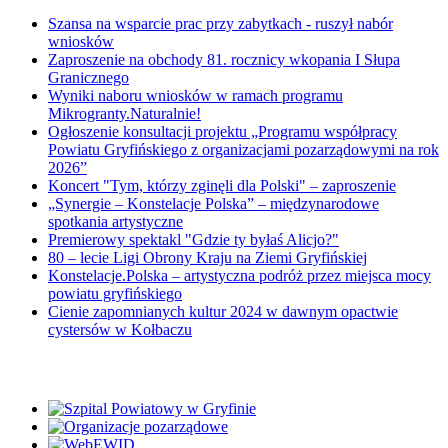
Szansa na wsparcie prac przy zabytkach - ruszył nabór
wniosków
Zaproszenie na obchody 81. rocznicy wkopania I Słupa
Granicznego
Wyniki naboru wniosków w ramach programu
Mikrogranty.Naturalnie!
Ogłoszenie konsultacji projektu „Programu współpracy
Powiatu Gryfińskiego z organizacjami pozarządowymi na rok
2026”
Koncert "Tym, którzy zginęli dla Polski" – zaproszenie
„Synergie – Konstelacje Polska” – międzynarodowe
spotkania artystyczne
Premierowy spektakl "Gdzie ty byłaś Alicjo?"
80 – lecie Ligi Obrony Kraju na Ziemi Gryfińskiej
Konstelacje.Polska – artystyczna podróż przez miejsca mocy
powiatu gryfińskiego
Cienie zapomnianych kultur 2024 w dawnym opactwie
cystersów w Kołbaczu