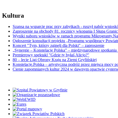
Kultura
Szansa na wsparcie prac przy zabytkach - ruszył nabór wnios
Zaproszenie na obchody 81. rocznicy wkopania I Słupa Grani
Wyniki naboru wniosków w ramach programu Mikrogranty.Nat
Ogłoszenie konsultacji projektu „Programu współpracy Powia
Koncert "Tym, którzy zginęli dla Polski" – zaproszenie
„Synergie – Konstelacje Polska” – międzynarodowe spotkania 
Premierowy spektakl "Gdzie ty byłaś Alicjo?"
80 – lecie Ligi Obrony Kraju na Ziemi Gryfińskiej
Konstelacje.Polska – artystyczna podróż przez miejsca mocy p
Cienie zapomnianych kultur 2024 w dawnym opactwie cyster