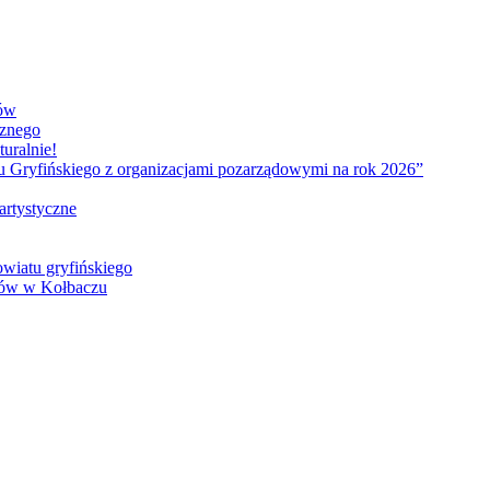
ków
cznego
uralnie!
tu Gryfińskiego z organizacjami pozarządowymi na rok 2026”
artystyczne
owiatu gryfińskiego
sów w Kołbaczu