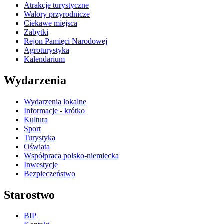
Atrakcje turystyczne
Walory przyrodnicze
Ciekawe miejsca
Zabytki
Rejon Pamięci Narodowej
Agroturystyka
Kalendarium
Wydarzenia
Wydarzenia lokalne
Informacje - krótko
Kultura
Sport
Turystyka
Oświata
Współpraca polsko-niemiecka
Inwestycje
Bezpieczeństwo
Starostwo
BIP