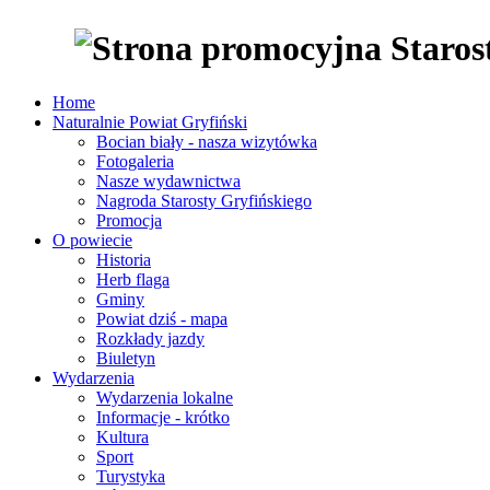
Home
Naturalnie Powiat Gryfiński
Bocian biały - nasza wizytówka
Fotogaleria
Nasze wydawnictwa
Nagroda Starosty Gryfińskiego
Promocja
O powiecie
Historia
Herb flaga
Gminy
Powiat dziś - mapa
Rozkłady jazdy
Biuletyn
Wydarzenia
Wydarzenia lokalne
Informacje - krótko
Kultura
Sport
Turystyka