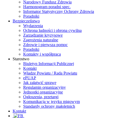
Narodowy Fundusz Zdrowia
Harmonogram poradni spec.
Informator Statystyczny Ochrony Zdrowia
Poradniki
Bezpieczeństwo
Wydarzenia
Ochrona ludności i obrona cywilna
Zarządzanie kryzysowe
Zagrożenia naturalne
Zdrowie i pierwsza pomoc
Poradniki
Kontakty i współpraca
Starostwo
Biuletyn Informacji Publicznej
Kontakt
Władze Powiatu / Rada Powiatu
ePUAP
Jak załatwić sprawę
Regulamin organizacyjny
Jednostki organizacyjne
Ogłoszenia, przetargi
Komunikacja w języku migowym
Standardy ochrony małoletnich
Kontakt