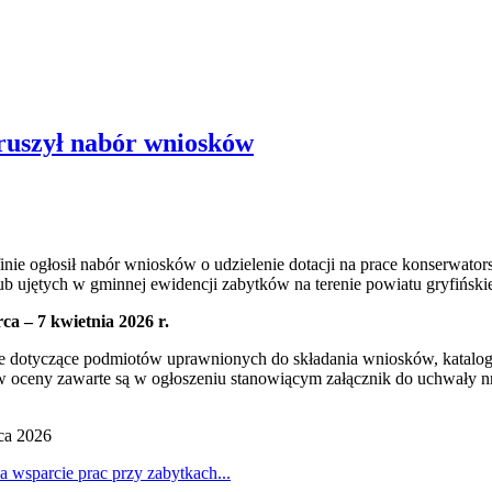
 ruszył nabór wniosków
nie ogłosił nabór wniosków o udzielenie dotacji na prace konserwators
lub ujętych w gminnej ewidencji zabytków na terenie powiatu gryfiński
a – 7 kwietnia 2026 r.
e dotyczące podmiotów uprawnionych do składania wniosków, katal
ów oceny zawarte są w ogłoszeniu stanowiącym załącznik do uchwały n
ca 2026
a wsparcie prac przy zabytkach...