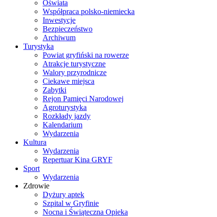
Oświata
Współpraca polsko-niemiecka
Inwestycje
Bezpieczeństwo
Archiwum
Turystyka
Powiat gryfiński na rowerze
Atrakcje turystyczne
Walory przyrodnicze
Ciekawe miejsca
Zabytki
Rejon Pamięci Narodowej
Agroturystyka
Rozkłady jazdy
Kalendarium
Wydarzenia
Kultura
Wydarzenia
Repertuar Kina GRYF
Sport
Wydarzenia
Zdrowie
Dyżury aptek
Szpital w Gryfinie
Nocna i Świąteczna Opieka