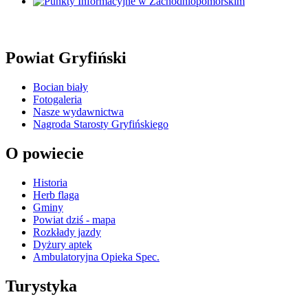
Powiat Gryfiński
Bocian biały
Fotogaleria
Nasze wydawnictwa
Nagroda Starosty Gryfińskiego
O powiecie
Historia
Herb flaga
Gminy
Powiat dziś - mapa
Rozkłady jazdy
Dyżury aptek
Ambulatoryjna Opieka Spec.
Turystyka