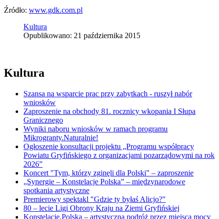
Źródło:
www.gdk.com.pl
Kultura
Opublikowano: 21 października 2015
Kultura
Szansa na wsparcie prac przy zabytkach - ruszył nabór
wniosków
Zaproszenie na obchody 81. rocznicy wkopania I Słupa
Granicznego
Wyniki naboru wniosków w ramach programu
Mikrogranty.Naturalnie!
Ogłoszenie konsultacji projektu „Programu współpracy
Powiatu Gryfińskiego z organizacjami pozarządowymi na rok
2026”
Koncert "Tym, którzy zginęli dla Polski" – zaproszenie
„Synergie – Konstelacje Polska” – międzynarodowe
spotkania artystyczne
Premierowy spektakl "Gdzie ty byłaś Alicjo?"
80 – lecie Ligi Obrony Kraju na Ziemi Gryfińskiej
Konstelacje.Polska – artystyczna podróż przez miejsca mocy