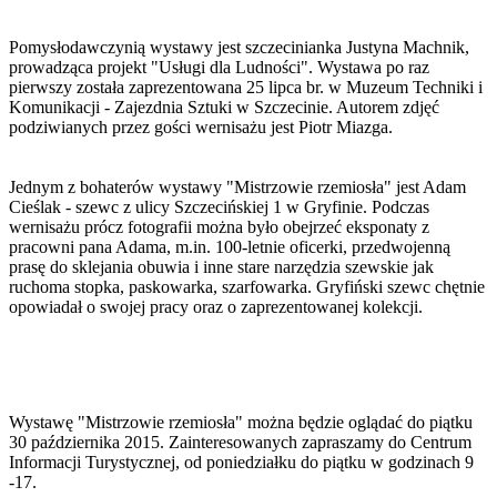
Pomysłodawczynią wystawy jest szczecinianka Justyna Machnik,
prowadząca projekt "Usługi dla Ludności". Wystawa po raz
pierwszy została zaprezentowana 25 lipca br. w Muzeum Techniki i
Komunikacji - Zajezdnia Sztuki w Szczecinie. Autorem zdjęć
podziwianych przez gości wernisażu jest Piotr Miazga.
Jednym z bohaterów wystawy "Mistrzowie rzemiosła" jest Adam
Cieślak - szewc z ulicy Szczecińskiej 1 w Gryfinie. Podczas
wernisażu prócz fotografii można było obejrzeć eksponaty z
pracowni pana Adama, m.in. 100-letnie oficerki, przedwojenną
prasę do sklejania obuwia i inne stare narzędzia szewskie jak
ruchoma stopka, paskowarka, szarfowarka. Gryfiński szewc chętnie
opowiadał o swojej pracy oraz o zaprezentowanej kolekcji.
Wystawę "Mistrzowie rzemiosła" można będzie oglądać do piątku
30 października 2015. Zainteresowanych zapraszamy do Centrum
Informacji Turystycznej, od poniedziałku do piątku w godzinach 9
-17.