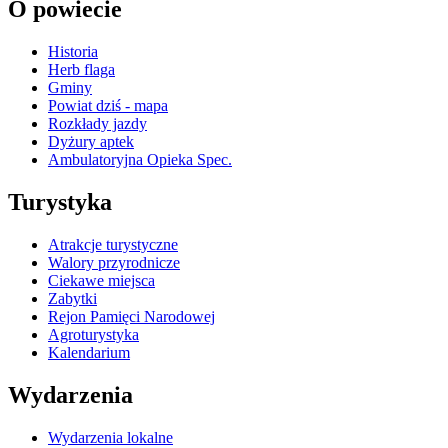
O powiecie
Historia
Herb flaga
Gminy
Powiat dziś - mapa
Rozkłady jazdy
Dyżury aptek
Ambulatoryjna Opieka Spec.
Turystyka
Atrakcje turystyczne
Walory przyrodnicze
Ciekawe miejsca
Zabytki
Rejon Pamięci Narodowej
Agroturystyka
Kalendarium
Wydarzenia
Wydarzenia lokalne