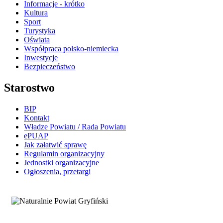
Informacje - krótko
Kultura
Sport
Turystyka
Oświata
Współpraca polsko-niemiecka
Inwestycje
Bezpieczeństwo
Starostwo
BIP
Kontakt
Władze Powiatu / Rada Powiatu
ePUAP
Jak załatwić sprawę
Regulamin organizacyjny
Jednostki organizacyjne
Ogłoszenia, przetargi