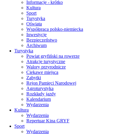
Informacje - krótko
Kultura
Sport
Turystyka
Oświata
Współpraca polsko-niemiecka
Inwestycje
Bezpieczeństwo
Archiwum
Turystyka
Powiat gryfiński na rowerze
Atrakcje turystyczne
Walory przyrodnicze
Ciekawe miejsca
Zabytki
Rejon Pamięci Narodowej
Agroturystyka
Rozkłady jazdy
Kalendarium
Wydarzenia
Kultura
Wydarzenia
Repertuar Kina GRYF
Sport
Wydarzenia