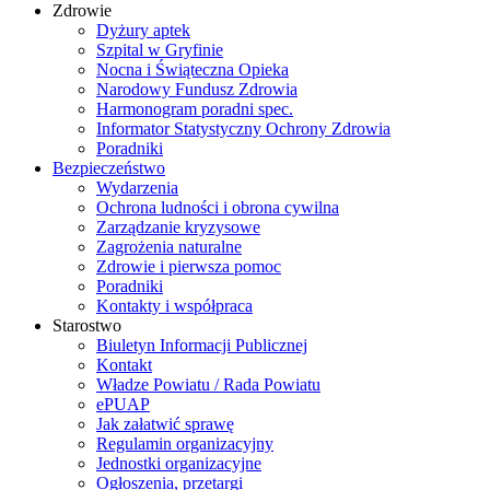
Zdrowie
Dyżury aptek
Szpital w Gryfinie
Nocna i Świąteczna Opieka
Narodowy Fundusz Zdrowia
Harmonogram poradni spec.
Informator Statystyczny Ochrony Zdrowia
Poradniki
Bezpieczeństwo
Wydarzenia
Ochrona ludności i obrona cywilna
Zarządzanie kryzysowe
Zagrożenia naturalne
Zdrowie i pierwsza pomoc
Poradniki
Kontakty i współpraca
Starostwo
Biuletyn Informacji Publicznej
Kontakt
Władze Powiatu / Rada Powiatu
ePUAP
Jak załatwić sprawę
Regulamin organizacyjny
Jednostki organizacyjne
Ogłoszenia, przetargi