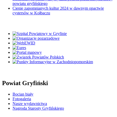
powiatu gryfińskiego
Cienie zapomnianych kultur 2024 w dawnym opactwie
cystersów w Kołbaczu
Powiat Gryfiński
Bocian biały
Fotogaleria
Nasze wydawnictwa
Nagroda Starosty Gryfińskiego