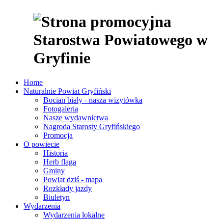
Home
Naturalnie Powiat Gryfiński
Bocian biały - nasza wizytówka
Fotogaleria
Nasze wydawnictwa
Nagroda Starosty Gryfińskiego
Promocja
O powiecie
Historia
Herb flaga
Gminy
Powiat dziś - mapa
Rozkłady jazdy
Biuletyn
Wydarzenia
Wydarzenia lokalne