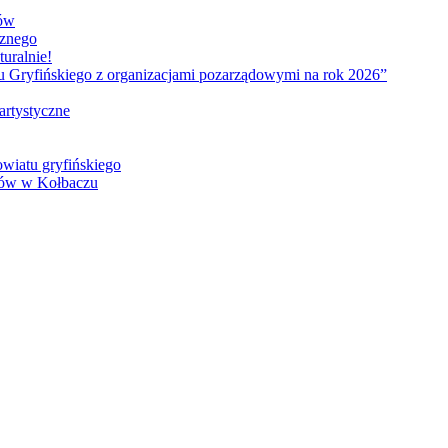
ków
cznego
uralnie!
tu Gryfińskiego z organizacjami pozarządowymi na rok 2026”
artystyczne
owiatu gryfińskiego
sów w Kołbaczu