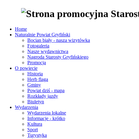
Home
Naturalnie Powiat Gryfiński
Bocian biały - nasza wizytówka
Fotogaleria
Nasze wydawnictwa
Nagroda Starosty Gryfińskiego
Promocja
O powiecie
Historia
Herb flaga
Gminy
Powiat dziś - mapa
Rozkłady jazdy
Biuletyn
Wydarzenia
Wydarzenia lokalne
Informacje - krótko
Kultura
Sport
Turystyka