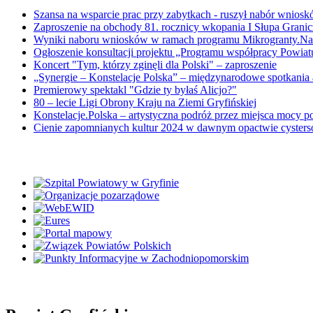
Szansa na wsparcie prac przy zabytkach - ruszył nabór wnios
Zaproszenie na obchody 81. rocznicy wkopania I Słupa Grani
Wyniki naboru wniosków w ramach programu Mikrogranty.Nat
Ogłoszenie konsultacji projektu „Programu współpracy Powia
Koncert "Tym, którzy zginęli dla Polski" – zaproszenie
„Synergie – Konstelacje Polska” – międzynarodowe spotkania 
Premierowy spektakl "Gdzie ty byłaś Alicjo?"
80 – lecie Ligi Obrony Kraju na Ziemi Gryfińskiej
Konstelacje.Polska – artystyczna podróż przez miejsca mocy p
Cienie zapomnianych kultur 2024 w dawnym opactwie cyster