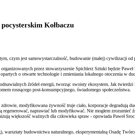
w pocysterskim Kołbaczu
o tym, czym jest samowystarczalność, budowanie (małej) cywilizacji o
organizowanych przez stowarzyszenie Spichlerz Sztuki będzie Paweł Sr
 opartych o otwarte technologie i zmieniania lokalnego otoczenia w 
i odnawialnych źródeł energii, tworząc swoisty ekosystem. Jak twierdzi
ptomem rosnącego post-konsumpcyjnego, świadomego społeczeństwa.
 zdrowie, modyfikowana żywność truje ciało, korporacje degradują duc
 ją regenerować, naprawiać lub modyfikować. Nie mogłem zrozumieć źró
monizują większość ważnych dla człowieka spraw - opowiada Paweł Sroc
ing), warsztaty budownictwa naturalnego, eksperymentalną Osadę Twórc