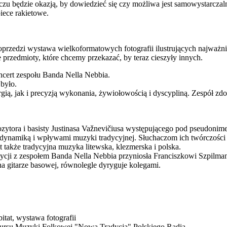
u będzie okazją, by dowiedzieć się czy możliwa jest samowystarczaln
piece rakietowe.
oprzedzi wystawa wielkoformatowych fotografii ilustrujących najważnie
 przedmioty, które chcemy przekazać, by teraz cieszyły innych.
ncert zespołu Banda Nella Nebbia.
 było.
ią, jak i precyzją wykonania, żywiołowością i dyscypliną. Zespół 
ytora i basisty Justinasa Važnevičiusa występującego pod pseudonime
dynamiką i wpływami muzyki tradycyjnej. Słuchaczom ich twórczości 
 także tradycyjna muzyka litewska, klezmerska i polska.
adycji z zespołem Banda Nella Nebbia przyniosła Franciszkowi Szpilm
a gitarze basowej, równolegle dyryguje kolegami.
tat, wystawa fotografii
nkursu Muzyki Folkowej "Nowa Tradycja" Polskiego Radia