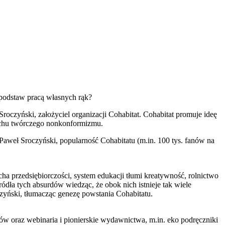
d podstaw pracą własnych rąk?
oczyński, założyciel organizacji Cohabitat. Cohabitat promuje ideę
duchu twórczego nonkonformizmu.
 Paweł Sroczyński, popularność Cohabitatu (m.in. 100 tys. fanów na
ha przedsiębiorczości, system edukacji tłumi kreatywność, rolnictwo
dła tych absurdów wiedząc, że obok nich istnieje tak wiele
zyński, tłumacząc genezę powstania Cohabitatu.
ów oraz webinaria i pionierskie wydawnictwa, m.in. eko podręczniki