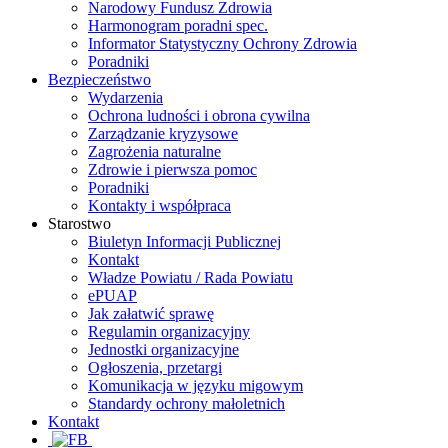
Narodowy Fundusz Zdrowia
Harmonogram poradni spec.
Informator Statystyczny Ochrony Zdrowia
Poradniki
Bezpieczeństwo
Wydarzenia
Ochrona ludności i obrona cywilna
Zarządzanie kryzysowe
Zagrożenia naturalne
Zdrowie i pierwsza pomoc
Poradniki
Kontakty i współpraca
Starostwo
Biuletyn Informacji Publicznej
Kontakt
Władze Powiatu / Rada Powiatu
ePUAP
Jak załatwić sprawę
Regulamin organizacyjny
Jednostki organizacyjne
Ogłoszenia, przetargi
Komunikacja w języku migowym
Standardy ochrony małoletnich
Kontakt