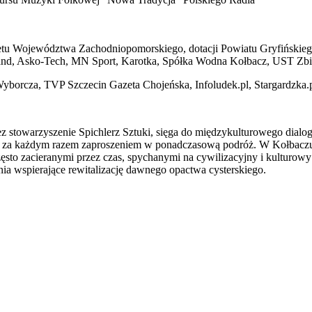
etu Województwa Zachodniopomorskiego, dotacji Powiatu Gryfińskiego 
Land, Asko-Tech, MN Sport, Karotka, Spółka Wodna Kołbacz, UST Zb
Wyborcza, TVP Szczecin Gazeta Chojeńska, Infoludek.pl, Stargardzka.
z stowarzyszenie Spichlerz Sztuki, sięga do międzykulturowego dialog
jest za każdym razem zaproszeniem w ponadczasową podróż. W Kołbaczu
zęsto zacieranymi przez czas, spychanymi na cywilizacyjny i kultur
nia wspierające rewitalizację dawnego opactwa cysterskiego.