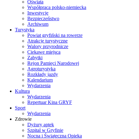
Oświata
Współpraca polsko-niemiecka
Inwestycje
Bezpieczeństwo
Archiwum
Turystyka
Powiat gryfiński na rowerze
Atrakcje turystyczne
Walory przyrodnicze
Ciekawe miejsca
Zabytki
Rejon Pamięci Narodowej
Agroturystyka
Rozkłady jazdy
Kalendarium
Wydarzenia
Kultura
Wydarzenia
Repertuar Kina GRYF
Sport
Wydarzenia
Zdrowie
Dyżury aptek
Szpital w Gryfinie
Nocna i Świąteczna Opieka