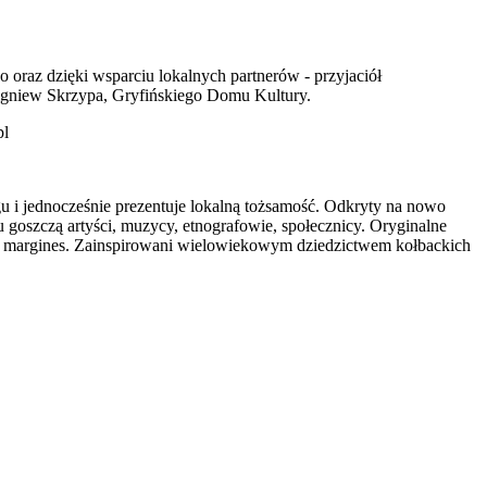
oraz dzięki wsparciu lokalnych partnerów - przyjaciół
igniew Skrzypa, Gryfińskiego Domu Kultury.
pl
u i jednocześnie prezentuje lokalną tożsamość. Odkryty na nowo
 goszczą artyści, muzycy, etnografowie, społecznicy. Oryginalne
owy margines. Zainspirowani wielowiekowym dziedzictwem kołbackich