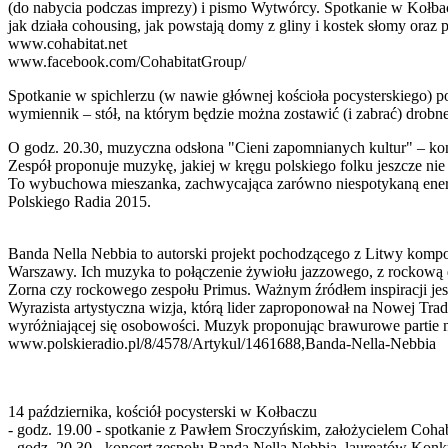
(do nabycia podczas imprezy) i pismo Wytwórcy. Spotkanie w Kołbacz
jak działa cohousing, jak powstają domy z gliny i kostek słomy oraz 
www.cohabitat.net
www.facebook.com/CohabitatGroup/
Spotkanie w spichlerzu (w nawie głównej kościoła pocysterskiego) p
wymiennik – stół, na którym będzie można zostawić (i zabrać) drobne
O godz. 20.30, muzyczna odsłona "Cieni zapomnianych kultur" – ko
Zespół proponuje muzykę, jakiej w kręgu polskiego folku jeszcze nie
To wybuchowa mieszanka, zachwycająca zarówno niespotykaną energ
Polskiego Radia 2015.
Banda Nella Nebbia to autorski projekt pochodzącego z Litwy kompoz
Warszawy. Ich muzyka to połączenie żywiołu jazzowego, z rockową 
Zorna czy rockowego zespołu Primus. Ważnym źródłem inspiracji jest
Wyrazista artystyczna wizja, którą lider zaproponował na Nowej Tr
wyróżniającej się osobowości. Muzyk proponując brawurowe partie n
www.polskieradio.pl/8/4578/Artykul/1461688,Banda-Nella-Nebbia
14 października, kościół pocysterski w Kołbaczu
- godz. 19.00 - spotkanie z Pawłem Sroczyńskim, założycielem Cohabi
- godz. 20.30 - koncert zespołu Banda Nella Nebbia, laureatów Ko