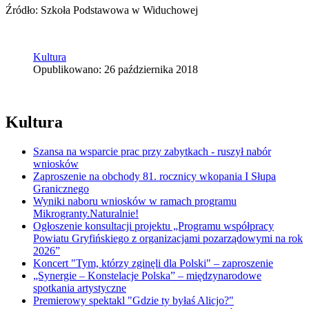
Źródło: Szkoła Podstawowa w Widuchowej
Kultura
Opublikowano: 26 października 2018
Kultura
Szansa na wsparcie prac przy zabytkach - ruszył nabór
wniosków
Zaproszenie na obchody 81. rocznicy wkopania I Słupa
Granicznego
Wyniki naboru wniosków w ramach programu
Mikrogranty.Naturalnie!
Ogłoszenie konsultacji projektu „Programu współpracy
Powiatu Gryfińskiego z organizacjami pozarządowymi na rok
2026”
Koncert "Tym, którzy zginęli dla Polski" – zaproszenie
„Synergie – Konstelacje Polska” – międzynarodowe
spotkania artystyczne
Premierowy spektakl "Gdzie ty byłaś Alicjo?"