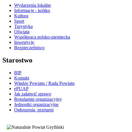
Wydarzenia lokalne
Informacje - krótko
Kultura
Sport
Turystyka
Oświata
Współpraca polsko-niemiecka
Inwestycje
Bezpieczeństwo
Starostwo
BIP
Kontakt
Władze Powiatu / Rada Powiatu
ePUAP
Jak załatwić sprawę
Regulamin organizacyjny
Jednostki organizacyjne
Ogłoszenia, przetargi