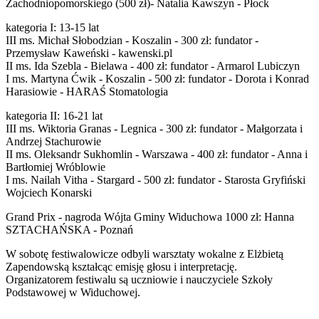
Zachodniopomorskiego (500 zł)- Natalia Kawszyn - Płock
kategoria I: 13-15 lat
III ms. Michał Słobodzian - Koszalin - 300 zł: fundator -
Przemysław Kaweński - kawenski.pl
II ms. Ida Szebla - Bielawa - 400 zł: fundator - Armarol Lubiczyn
I ms. Martyna Ćwik - Koszalin - 500 zł: fundator - Dorota i Konrad
Harasiowie - HARAŚ Stomatologia
kategoria II: 16-21 lat
III ms. Wiktoria Granas - Legnica - 300 zł: fundator - Małgorzata i
Andrzej Stachurowie
II ms. Oleksandr Sukhomlin - Warszawa - 400 zł: fundator - Anna i
Bartłomiej Wróblowie
I ms. Nailah Vitha - Stargard - 500 zł: fundator - Starosta Gryfiński
Wojciech Konarski
Grand Prix - nagroda Wójta Gminy Widuchowa 1000 zł: Hanna
SZTACHAŃSKA - Poznań
W sobotę festiwalowicze odbyli warsztaty wokalne z Elżbietą
Zapendowską kształcąc emisję głosu i interpretację.
Organizatorem festiwalu są uczniowie i nauczyciele Szkoły
Podstawowej w Widuchowej.