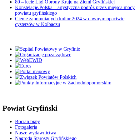
80 – lecie Ligi Obrony Kraju na Ziemi Gryfińskiej
Konstelacje.Polska – artystyczna podróż przez miejsca mocy
powiatu gryfińskiego
Cienie zapomnianych kultur 2024 w dawnym opactwie
cystersów w Kołbaczu
Powiat Gryfiński
Bocian biały
Fotogaleria
Nasze wydawnictwa
Nagroda Starosty Gryfińskiego