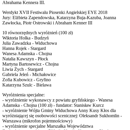
Abrahama Kennera III.
Werdykt XVII Festiwalu Piosenki Angielskiej EYE 2018
Jury: Elżbieta Zapendowska, Katarzyna Buja-Kazuba, Joanna
Zawłocka, Piotr Ostrowski i Abraham Kenner III
10 równorzędnych wyróżnień (100 zł)
Wiktoria Holka - Budzyń
Julia Zawadzka - Widuchowa
Hanna Rojek - Stargard
Wanesa Adamska - Chojna
Natalia Kawszyn - Płock
Martyna Bartosewicz - Chojna
Liwia Żych - Stargard
Gabriela Jeleń - Michałowice
Zofia Kubowicz - Gryfino
Katarzyna Szulc - Bielawa
Wyróżnienia specjalne:
- wyróżnienie wykonawcy z powiatu gryfińskiego - Wanesa
Adamska - Chojna (100 zł) - fundator: Stanisław Kurcz
- wyróżnienie Wójta Gminy Widuchowa Anny Kusy Kłos dla
wyróżniającej się osobowości scenicznej: Oleksandr Sukhomlin -
Warszawa (mikrofon pojemnościowy)
- wyróżnienie specjalne Marszałka Województwa