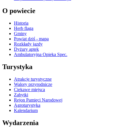
O powiecie
Historia
Herb flaga
Gminy
Powiat dziś - mapa
Rozkłady jazdy
Dyżury aptek
Ambulatoryjna Opieka Spec.
Turystyka
Atrakcje turystyczne
Walory przyrodnicze
Ciekawe miejsca
Zabytki
Rejon Pamięci Narodowej
Agroturystyka
Kalendarium
Wydarzenia