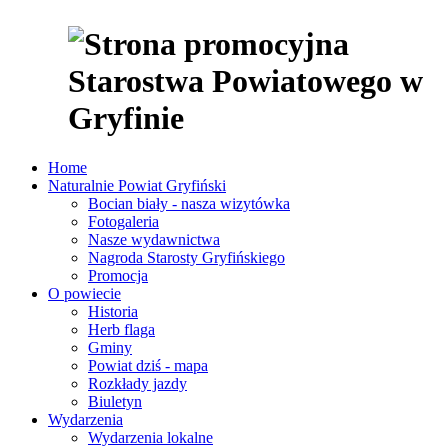
Home
Naturalnie Powiat Gryfiński
Bocian biały - nasza wizytówka
Fotogaleria
Nasze wydawnictwa
Nagroda Starosty Gryfińskiego
Promocja
O powiecie
Historia
Herb flaga
Gminy
Powiat dziś - mapa
Rozkłady jazdy
Biuletyn
Wydarzenia
Wydarzenia lokalne