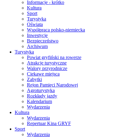
Informacje - krótko
Kultura
Sport
Turystyka
Oświata
Współpraca polsko-niemiecka
Inwestycje
Bezpieczeństwo
Archiwum
Turystyka
Powiat gryfiński na rowerze
Atrakcje turystyczne
Walory przyrodnicze
Ciekawe miejsca
Zabytki
Rejon Pamięci Narodowej
Agroturystyka
Rozkłady jazdy
Kalendarium
Wydarzenia
Kultura
Wydarzenia
Repertuar Kina GRYF
Sport
Wydarzenia