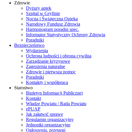
Zdrowie
Dyżury aptek
Szpital w Gryfinie
Nocna i Świąteczna Opieka
Narodowy Fundusz Zdrowia
Harmonogram poradni spec.
Informator Statystyczny Ochrony Zdrowia
Poradniki
Bezpieczeństwo
Wydarzenia
Ochrona ludności i obrona cywilna
Zarządzanie kryzysowe
Zagrożenia naturalne
Zdrowie i pierwsza pomoc
Poradniki
Kontakty i współpraca
Starostwo
Biuletyn Informacji Publicznej
Kontakt
Władze Powiatu / Rada Powiatu
ePUAP
Jak załatwić sprawę
Regulamin organizacyjny
Jednostki organizacyjne
Ogłoszenia, przetargi