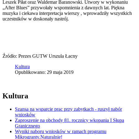
Leszek Piłat oraz Waldemar Baranowski. Utwory w wykonaniu
„After Blues” przywołały wspomnienia z dawnych lat. Piękna
muzyka i ciekawa interpretacja wierszy , wprowadziły wszystkich
uczestników w doskonały nastrój.
Źródło: Prezes GUTW Urszula Łacny
Kultura
Opublikowano: 29 maja 2019
Kultura
Szansa na wsparcie prac przy zabytkach - ruszył nabór
wniosków
Zaproszenie na obchody 81. rocznicy wkopania I Słupa
Granicznego
Wyniki naboru wniosków w ramach programu
Mikrogranty.Naturalnie!