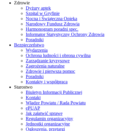
Zdrowie
Dyżury aptek
Szpital w Gryfinie
Nocna i Świąteczna Opieka
Narodowy Fundusz Zdrowia
Harmonogram poradni spec.
Informator Statystyczny Ochrony Zdrowia
Poradniki
Bezpieczeństwo
Wydarzenia
Ochrona ludności i obrona cywilna
Zarządzanie kryzysowe
Zagrożenia naturalne
Zdrowie i pierwsza pomoc
Poradniki
Kontakty i współpraca
Starostwo
Biuletyn Informacji Publicznej
Kontakt
Władze Powiatu / Rada Powiatu
ePUAP
Jak załatwić sprawę
Regulamin organizacyjny
Jednostki organizacyjne
Ogłoszenia, przetargi