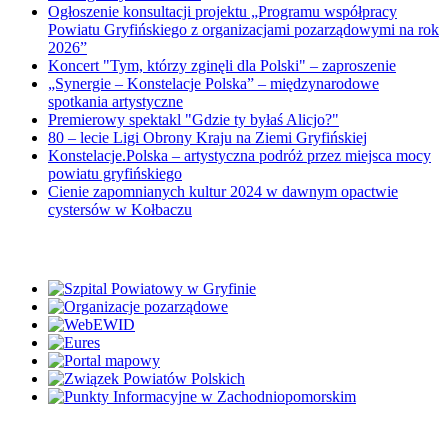
Ogłoszenie konsultacji projektu „Programu współpracy
Powiatu Gryfińskiego z organizacjami pozarządowymi na rok
2026”
Koncert "Tym, którzy zginęli dla Polski" – zaproszenie
„Synergie – Konstelacje Polska” – międzynarodowe
spotkania artystyczne
Premierowy spektakl "Gdzie ty byłaś Alicjo?"
80 – lecie Ligi Obrony Kraju na Ziemi Gryfińskiej
Konstelacje.Polska – artystyczna podróż przez miejsca mocy
powiatu gryfińskiego
Cienie zapomnianych kultur 2024 w dawnym opactwie
cystersów w Kołbaczu