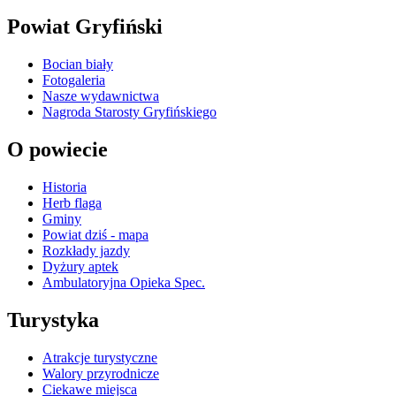
Powiat Gryfiński
Bocian biały
Fotogaleria
Nasze wydawnictwa
Nagroda Starosty Gryfińskiego
O powiecie
Historia
Herb flaga
Gminy
Powiat dziś - mapa
Rozkłady jazdy
Dyżury aptek
Ambulatoryjna Opieka Spec.
Turystyka
Atrakcje turystyczne
Walory przyrodnicze
Ciekawe miejsca