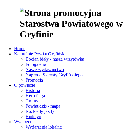
Home
Naturalnie Powiat Gryfiński
Bocian biały - nasza wizytówka
Fotogaleria
Nasze wydawnictwa
Nagroda Starosty Gryfińskiego
Promocja
O powiecie
Historia
Herb flaga
Gminy
Powiat dziś - mapa
Rozkłady jazdy
Biuletyn
Wydarzenia
Wydarzenia lokalne