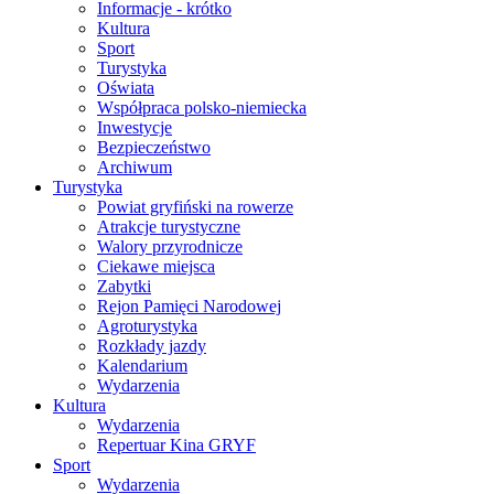
Informacje - krótko
Kultura
Sport
Turystyka
Oświata
Współpraca polsko-niemiecka
Inwestycje
Bezpieczeństwo
Archiwum
Turystyka
Powiat gryfiński na rowerze
Atrakcje turystyczne
Walory przyrodnicze
Ciekawe miejsca
Zabytki
Rejon Pamięci Narodowej
Agroturystyka
Rozkłady jazdy
Kalendarium
Wydarzenia
Kultura
Wydarzenia
Repertuar Kina GRYF
Sport
Wydarzenia