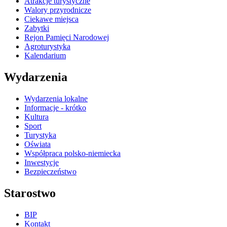
Atrakcje turystyczne
Walory przyrodnicze
Ciekawe miejsca
Zabytki
Rejon Pamięci Narodowej
Agroturystyka
Kalendarium
Wydarzenia
Wydarzenia lokalne
Informacje - krótko
Kultura
Sport
Turystyka
Oświata
Współpraca polsko-niemiecka
Inwestycje
Bezpieczeństwo
Starostwo
BIP
Kontakt