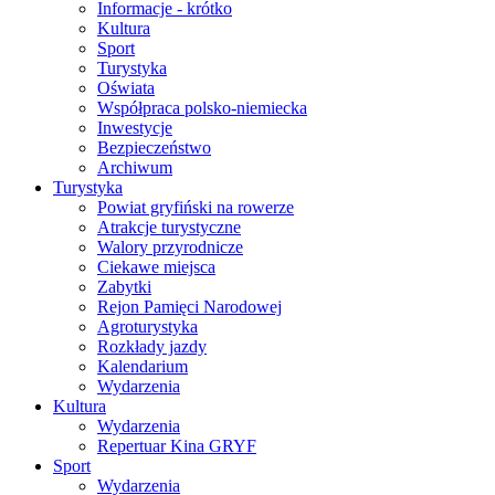
Informacje - krótko
Kultura
Sport
Turystyka
Oświata
Współpraca polsko-niemiecka
Inwestycje
Bezpieczeństwo
Archiwum
Turystyka
Powiat gryfiński na rowerze
Atrakcje turystyczne
Walory przyrodnicze
Ciekawe miejsca
Zabytki
Rejon Pamięci Narodowej
Agroturystyka
Rozkłady jazdy
Kalendarium
Wydarzenia
Kultura
Wydarzenia
Repertuar Kina GRYF
Sport
Wydarzenia