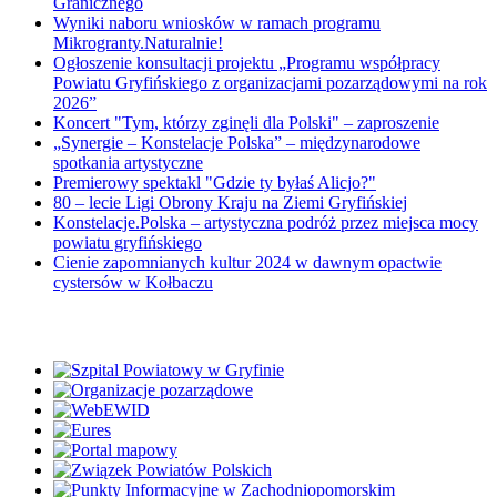
Granicznego
Wyniki naboru wniosków w ramach programu
Mikrogranty.Naturalnie!
Ogłoszenie konsultacji projektu „Programu współpracy
Powiatu Gryfińskiego z organizacjami pozarządowymi na rok
2026”
Koncert "Tym, którzy zginęli dla Polski" – zaproszenie
„Synergie – Konstelacje Polska” – międzynarodowe
spotkania artystyczne
Premierowy spektakl "Gdzie ty byłaś Alicjo?"
80 – lecie Ligi Obrony Kraju na Ziemi Gryfińskiej
Konstelacje.Polska – artystyczna podróż przez miejsca mocy
powiatu gryfińskiego
Cienie zapomnianych kultur 2024 w dawnym opactwie
cystersów w Kołbaczu