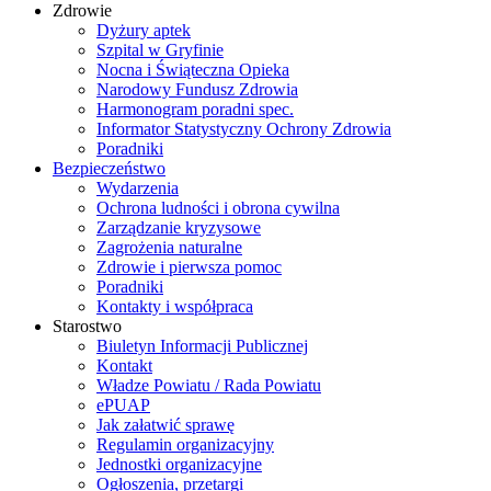
Zdrowie
Dyżury aptek
Szpital w Gryfinie
Nocna i Świąteczna Opieka
Narodowy Fundusz Zdrowia
Harmonogram poradni spec.
Informator Statystyczny Ochrony Zdrowia
Poradniki
Bezpieczeństwo
Wydarzenia
Ochrona ludności i obrona cywilna
Zarządzanie kryzysowe
Zagrożenia naturalne
Zdrowie i pierwsza pomoc
Poradniki
Kontakty i współpraca
Starostwo
Biuletyn Informacji Publicznej
Kontakt
Władze Powiatu / Rada Powiatu
ePUAP
Jak załatwić sprawę
Regulamin organizacyjny
Jednostki organizacyjne
Ogłoszenia, przetargi