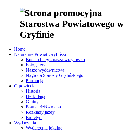
Home
Naturalnie Powiat Gryfiński
Bocian biały - nasza wizytówka
Fotogaleria
Nasze wydawnictwa
Nagroda Starosty Gryfińskiego
Promocja
O powiecie
Historia
Herb flaga
Gminy
Powiat dziś - mapa
Rozkłady jazdy
Biuletyn
Wydarzenia
Wydarzenia lokalne