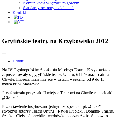
Komunikacja w języku migowym
Standardy ochrony małoletnich
Kontakt
Gryfińskie teatry na Krzykowisku 2012
Drukuj
Na IV Ogólnopolskim Spotkaniu Młodego Teatru „Krzykowisko"
zaprezentowały się gryfińskie teatry: Uhuru, 6 i Pół oraz Teatr na
Chwilę. Impreza miała miejsce w ostatni weekend, od 9 do 11
marca br. w Maszewie.
Jury festiwalu przyznało II miejsce Teatrowi na Chwilę za spektakl
„Cielsko”.
Przedstawienie inspirowane jednym ze spektakli pt. „Ciało”
stworzyli aktorzy Teatru Uhuru – Paweł Kubicki i Dominik Smaruj.
Sztuka „Cielsko" przybliża wędrówkę poprzez życie. Stanowi o