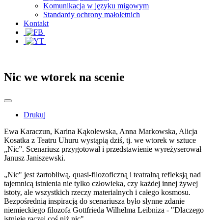
Komunikacja w języku migowym
Standardy ochrony małoletnich
Kontakt
Nic we wtorek na scenie
Drukuj
Ewa Karaczun, Karina Kąkolewska, Anna Markowska, Alicja
Kosatka z Teatru Uhuru wystąpią dziś, tj. we wtorek w sztuce
„Nic”. Scenariusz przygotował i przedstawienie wyreżyserował
Janusz Janiszewski.
„Nic" jest żartobliwą, quasi-filozoficzną i teatralną refleksją nad
tajemnicą istnienia nie tylko człowieka, czy każdej innej żywej
istoty, ale wszystkich rzeczy materialnych i całego kosmosu.
Bezpośrednią inspiracją do scenariusza było słynne zdanie
niemieckiego filozofa Gottfrieda Wilhelma Leibniza - "Dlaczego
istnieje raczej coś niż nic".