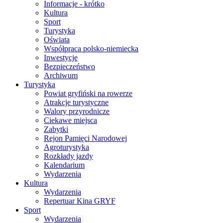
Informacje - krótko
Kultura
Sport
Turystyka
Oświata
Współpraca polsko-niemiecka
Inwestycje
Bezpieczeństwo
Archiwum
Turystyka
Powiat gryfiński na rowerze
Atrakcje turystyczne
Walory przyrodnicze
Ciekawe miejsca
Zabytki
Rejon Pamięci Narodowej
Agroturystyka
Rozkłady jazdy
Kalendarium
Wydarzenia
Kultura
Wydarzenia
Repertuar Kina GRYF
Sport
Wydarzenia