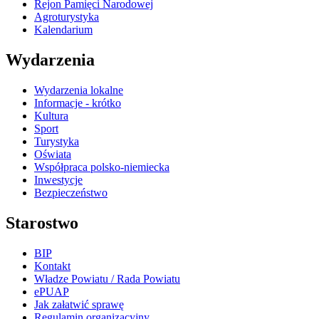
Rejon Pamięci Narodowej
Agroturystyka
Kalendarium
Wydarzenia
Wydarzenia lokalne
Informacje - krótko
Kultura
Sport
Turystyka
Oświata
Współpraca polsko-niemiecka
Inwestycje
Bezpieczeństwo
Starostwo
BIP
Kontakt
Władze Powiatu / Rada Powiatu
ePUAP
Jak załatwić sprawę
Regulamin organizacyjny