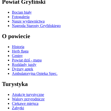
Powiat Gryfiński
Bocian biały
Fotogaleria
Nasze wydawnictwa
Nagroda Starosty Gryfińskiego
O powiecie
Historia
Herb flaga
Gminy
Powiat dziś - mapa
Rozkłady jazdy
Dyżury aptek
Ambulatoryjna Opieka Spec.
Turystyka
Atrakcje turystyczne
Walory przyrodnicze
Ciekawe miejsca
Zabytki