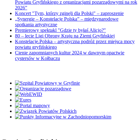
Powiatu Gryfińskiego z organizacjami pozarządowymi na rok
2026”
Koncert "Tym, którzy zginęli dla Polski" – zaproszenie
„Synergie – Konstelacje Polska” – międzynarodowe
spotkania artystyczne
Premierowy spektakl "Gdzie ty byłaś Alicjo?"
80 – lecie Ligi Obrony Kraju na Ziemi Gryfińskiej
Konstelacje.Polska – artystyczna podróż przez miejsca mocy
powiatu gryfińskiego
Cienie zapomnianych kultur 2024 w dawnym opactwie
cystersów w Kołbaczu