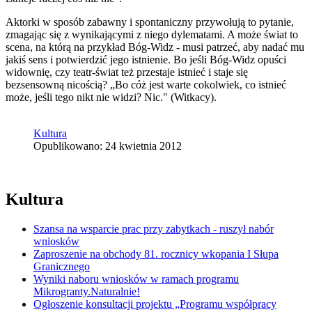
Aktorki w sposób zabawny i spontaniczny przywołują to pytanie,
zmagając się z wynikającymi z niego dylematami. A może świat to
scena, na którą na przykład Bóg-Widz - musi patrzeć, aby nadać mu
jakiś sens i potwierdzić jego istnienie. Bo jeśli Bóg-Widz opuści
widownię, czy teatr-świat też przestaje istnieć i staje się
bezsensowną nicością? „Bo cóż jest warte cokolwiek, co istnieć
może, jeśli tego nikt nie widzi? Nic." (Witkacy).
Kultura
Opublikowano: 24 kwietnia 2012
Kultura
Szansa na wsparcie prac przy zabytkach - ruszył nabór
wniosków
Zaproszenie na obchody 81. rocznicy wkopania I Słupa
Granicznego
Wyniki naboru wniosków w ramach programu
Mikrogranty.Naturalnie!
Ogłoszenie konsultacji projektu „Programu współpracy