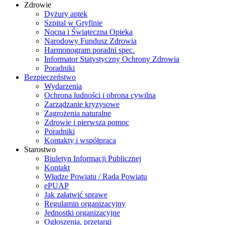
Zdrowie
Dyżury aptek
Szpital w Gryfinie
Nocna i Świąteczna Opieka
Narodowy Fundusz Zdrowia
Harmonogram poradni spec.
Informator Statystyczny Ochrony Zdrowia
Poradniki
Bezpieczeństwo
Wydarzenia
Ochrona ludności i obrona cywilna
Zarządzanie kryzysowe
Zagrożenia naturalne
Zdrowie i pierwsza pomoc
Poradniki
Kontakty i współpraca
Starostwo
Biuletyn Informacji Publicznej
Kontakt
Władze Powiatu / Rada Powiatu
ePUAP
Jak załatwić sprawę
Regulamin organizacyjny
Jednostki organizacyjne
Ogłoszenia, przetargi