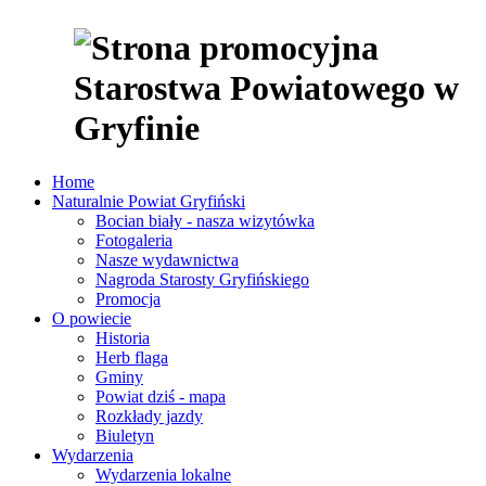
Home
Naturalnie Powiat Gryfiński
Bocian biały - nasza wizytówka
Fotogaleria
Nasze wydawnictwa
Nagroda Starosty Gryfińskiego
Promocja
O powiecie
Historia
Herb flaga
Gminy
Powiat dziś - mapa
Rozkłady jazdy
Biuletyn
Wydarzenia
Wydarzenia lokalne