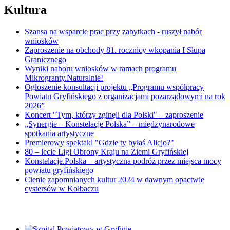
Kultura
Szansa na wsparcie prac przy zabytkach - ruszył nabór
wniosków
Zaproszenie na obchody 81. rocznicy wkopania I Słupa
Granicznego
Wyniki naboru wniosków w ramach programu
Mikrogranty.Naturalnie!
Ogłoszenie konsultacji projektu „Programu współpracy
Powiatu Gryfińskiego z organizacjami pozarządowymi na rok
2026”
Koncert "Tym, którzy zginęli dla Polski" – zaproszenie
„Synergie – Konstelacje Polska” – międzynarodowe
spotkania artystyczne
Premierowy spektakl "Gdzie ty byłaś Alicjo?"
80 – lecie Ligi Obrony Kraju na Ziemi Gryfińskiej
Konstelacje.Polska – artystyczna podróż przez miejsca mocy
powiatu gryfińskiego
Cienie zapomnianych kultur 2024 w dawnym opactwie
cystersów w Kołbaczu