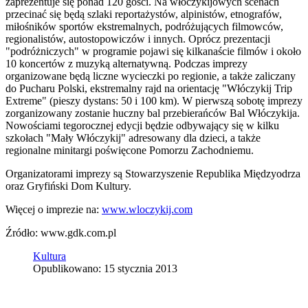
zaprezentuje się ponad 120 gości. Na włóczykijowych scenach
przecinać się będą szlaki reportażystów, alpinistów, etnografów,
miłośników sportów ekstremalnych, podróżujących filmowców,
regionalistów, autostopowiczów i innych. Oprócz prezentacji
"podróżniczych" w programie pojawi się kilkanaście filmów i około
10 koncertów z muzyką alternatywną. Podczas imprezy
organizowane będą liczne wycieczki po regionie, a także zaliczany
do Pucharu Polski, ekstremalny rajd na orientację "Włóczykij Trip
Extreme" (pieszy dystans: 50 i 100 km). W pierwszą sobotę imprezy
zorganizowany zostanie huczny bal przebierańców Bal Włóczykija.
Nowościami tegorocznej edycji będzie odbywający się w kilku
szkołach "Mały Włóczykij" adresowany dla dzieci, a także
regionalne minitargi poświęcone Pomorzu Zachodniemu.
Organizatorami imprezy są Stowarzyszenie Republika Międzyodrza
oraz Gryfiński Dom Kultury.
Więcej o imprezie na:
www.wloczykij.com
Źródło: www.gdk.com.pl
Kultura
Opublikowano: 15 stycznia 2013