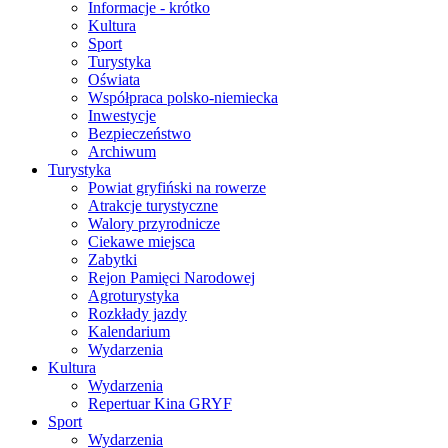
Informacje - krótko
Kultura
Sport
Turystyka
Oświata
Współpraca polsko-niemiecka
Inwestycje
Bezpieczeństwo
Archiwum
Turystyka
Powiat gryfiński na rowerze
Atrakcje turystyczne
Walory przyrodnicze
Ciekawe miejsca
Zabytki
Rejon Pamięci Narodowej
Agroturystyka
Rozkłady jazdy
Kalendarium
Wydarzenia
Kultura
Wydarzenia
Repertuar Kina GRYF
Sport
Wydarzenia