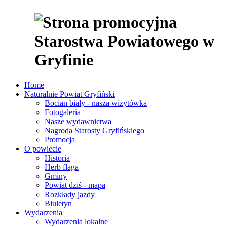
Home
Naturalnie Powiat Gryfiński
Bocian biały - nasza wizytówka
Fotogaleria
Nasze wydawnictwa
Nagroda Starosty Gryfińskiego
Promocja
O powiecie
Historia
Herb flaga
Gminy
Powiat dziś - mapa
Rozkłady jazdy
Biuletyn
Wydarzenia
Wydarzenia lokalne