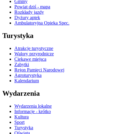
Gminy
Powiat dziś - mapa
Rozkłady jazdy
Dyżury aptek
Ambulatoryjna Opieka Spec.
Turystyka
Atrakcje turystyczne
Walory przyrodnicze
Ciekawe miejsca
Zabytki
Rejon Pamięci Narodowej
Agroturystyka
Kalendarium
Wydarzenia
Wydarzenia lokalne
Informacje - krótko
Kultura
Sport
Turystyka
Oświata