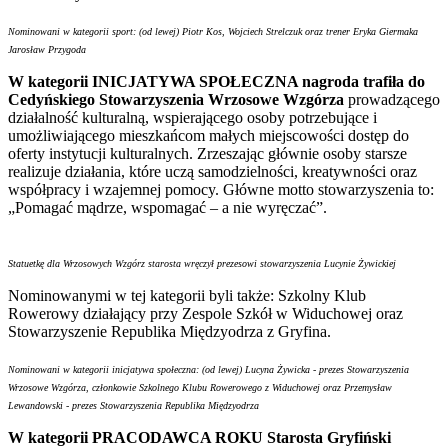
Nominowani w kategorii sport: (od lewej) Piotr Kos, Wojciech Strelczuk oraz trener Eryka Giermaka
Jarosław Przygoda
W kategorii INICJATYWA SPOŁECZNA nagroda trafiła do
Cedyńskiego Stowarzyszenia Wrzosowe Wzgórza
prowadzącego
działalność kulturalną, wspierającego osoby potrzebujące i
umożliwiającego mieszkańcom małych miejscowości dostęp do
oferty instytucji kulturalnych. Zrzeszając głównie osoby starsze
realizuje działania, które uczą samodzielności, kreatywności oraz
współpracy i wzajemnej pomocy. Główne motto stowarzyszenia to:
„Pomagać mądrze, wspomagać – a nie wyręczać”.
Statuetkę dla Wrzosowych Wzgórz starosta wręczył prezesowi stowarzyszenia Lucynie Żywickiej
Nominowanymi w tej kategorii byli także: Szkolny Klub
Rowerowy działający przy Zespole Szkół w Widuchowej oraz
Stowarzyszenie Republika Międzyodrza z Gryfina.
Nominowani w kategorii inicjatywa społeczna: (od lewej) Lucyna Żywicka - prezes Stowarzyszenia
Wrzosowe Wzgórza, członkowie Szkolnego Klubu Rowerowego z Widuchowej oraz Przemysław
Lewandowski - prezes Stowarzyszenia Republika Międzyodrza
W kategorii PRACODAWCA ROKU Starosta Gryfiński