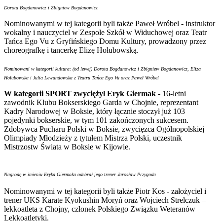
Dorota Bogdanowicz i Zbigniew Bogdanowicz
Nominowanymi w tej kategorii byli także Paweł Wróbel - instruktor
wokalny i nauczyciel w Zespole Szkół w Widuchowej oraz Teatr
Tańca Ego Vu z Gryfińskiego Domu Kultury, prowadzony przez
choreografkę i tancerkę Elizę Hołubowską.
Nominowani w kategorii kultura: (od lewej) Dorota Bogdanowicz i Zbigniew Bogdanowicz, Eliza
Hołubowska i Julia Lewandowska z Teatru Tańca Ego Vu oraz Paweł Wróbel
W kategorii SPORT zwyciężył Eryk Giermak -
16-letni
zawodnik Klubu Bokserskiego Garda w Chojnie, reprezentant
Kadry Narodowej w Boksie, który łącznie stoczył już 103
pojedynki bokserskie, w tym 101 zakończonych sukcesem.
Zdobywca Pucharu Polski w Boksie, zwycięzca Ogólnopolskiej
Olimpiady Młodzieży z tytułem Mistrza Polski, uczestnik
Mistrzostw Świata w Boksie w Kijowie.
Nagrodę w imieniu Eryka Giermaka odebrał jego trener Jarosław Przygoda
Nominowanymi w tej kategorii byli także Piotr Kos - założyciel i
trener UKS Karate Kyokushin Moryń oraz Wojciech Strelczuk –
lekkoatleta z Chojny, członek Polskiego Związku Weteranów
Lekkoatletyki.