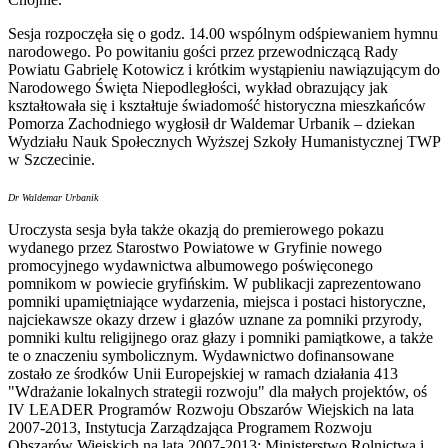
Sesja rozpoczęła się o godz. 14.00 wspólnym odśpiewaniem hymnu
narodowego. Po powitaniu gości przez przewodniczącą Rady
Powiatu Gabrielę Kotowicz i krótkim wystąpieniu nawiązującym do
Narodowego Święta Niepodległości, wykład obrazujący jak
kształtowała się i kształtuje świadomość historyczna mieszkańców
Pomorza Zachodniego wygłosił dr Waldemar Urbanik – dziekan
Wydziału Nauk Społecznych Wyższej Szkoły Humanistycznej TWP
w Szczecinie.
Dr Waldemar Urbanik
Uroczysta sesja była także okazją do premierowego pokazu
wydanego przez Starostwo Powiatowe w Gryfinie nowego
promocyjnego wydawnictwa albumowego poświęconego
pomnikom w powiecie gryfińskim. W publikacji zaprezentowano
pomniki upamiętniające wydarzenia, miejsca i postaci historyczne,
najciekawsze okazy drzew i głazów uznane za pomniki przyrody,
pomniki kultu religijnego oraz głazy i pomniki pamiątkowe, a także
te o znaczeniu symbolicznym. Wydawnictwo dofinansowane
zostało ze środków Unii Europejskiej w ramach działania 413
"Wdrażanie lokalnych strategii rozwoju" dla małych projektów, oś
IV LEADER Programów Rozwoju Obszarów Wiejskich na lata
2007-2013, Instytucja Zarządzająca Programem Rozwoju
Obszarów Wiejskich na lata 2007-2013: Ministerstwo Rolnictwa i