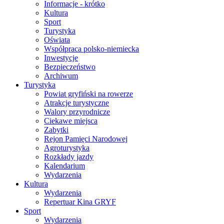
Informacje - krótko
Kultura
Sport
Turystyka
Oświata
Współpraca polsko-niemiecka
Inwestycje
Bezpieczeństwo
Archiwum
Turystyka
Powiat gryfiński na rowerze
Atrakcje turystyczne
Walory przyrodnicze
Ciekawe miejsca
Zabytki
Rejon Pamięci Narodowej
Agroturystyka
Rozkłady jazdy
Kalendarium
Wydarzenia
Kultura
Wydarzenia
Repertuar Kina GRYF
Sport
Wydarzenia