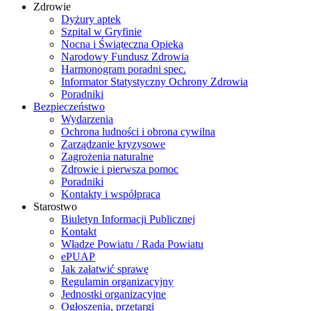
Zdrowie
Dyżury aptek
Szpital w Gryfinie
Nocna i Świąteczna Opieka
Narodowy Fundusz Zdrowia
Harmonogram poradni spec.
Informator Statystyczny Ochrony Zdrowia
Poradniki
Bezpieczeństwo
Wydarzenia
Ochrona ludności i obrona cywilna
Zarządzanie kryzysowe
Zagrożenia naturalne
Zdrowie i pierwsza pomoc
Poradniki
Kontakty i współpraca
Starostwo
Biuletyn Informacji Publicznej
Kontakt
Władze Powiatu / Rada Powiatu
ePUAP
Jak załatwić sprawę
Regulamin organizacyjny
Jednostki organizacyjne
Ogłoszenia, przetargi