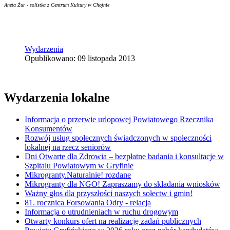
Aneta Żur - solistka z Centrum Kultury w Chojnie
Wydarzenia
Opublikowano: 09 listopada 2013
Wydarzenia lokalne
Informacja o przerwie urlopowej Powiatowego Rzecznika
Konsumentów
Rozwój usług społecznych świadczonych w społeczności
lokalnej na rzecz seniorów
Dni Otwarte dla Zdrowia – bezpłatne badania i konsultacje w
Szpitalu Powiatowym w Gryfinie
Mikrogranty.Naturalnie! rozdane
Mikrogranty dla NGO! Zapraszamy do składania wniosków
Ważny głos dla przyszłości naszych sołectw i gmin!
81. rocznica Forsowania Odry - relacja
Informacja o utrudnieniach w ruchu drogowym
Otwarty konkurs ofert na realizację zadań publicznych