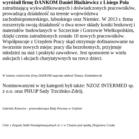
wyróżnił firmę DANKOM Daniel Błażkiewicz z Lisiego Pola
zatrudniającą wykwalifikowanych i doświadczonych pracowników,
prowadzącą działalność na terenie województwa
zachodniopomorskiego, lubuskiego oraz Niemiec. W 2013 r. firma
rozszerzyła swoją działalność o dwa nowe składy kostki brukowej i
materiałów budowlanych w Szczecinie i Gorzowie Wielkopolskim,
dzięki czemu zatrudnionych zostało 10 nowych pracowników.
Współpracuje z Urzędem Pracy skąd otrzymuje dofinansowanie na
tworzenie nowych miejsc pracy dla bezrobotnych, przyjmuje
młodzież na staż i praktyki zawodowe. Jest sponsorem w wielu
aukcjach i akcjach charytatywnych na rzecz dzieci.
W imieniu właściciela firmy DANKOM nagrodę odebrał Tomasz Ziembakowski
Nominowanymi w tej kategorii byli także: NZOZ INTERMED sp.
z o.o. oraz PHUiP Sady Trzcińsko-Zdrój.
Gabriela Kotowicz - przewodnicząca Rady Powiatu w Gryfinie
Chór z Zespołu Szkół Ponadgimnazjalnych nr 1 w Chojnie pod opieką Zbigniewa Ciszka