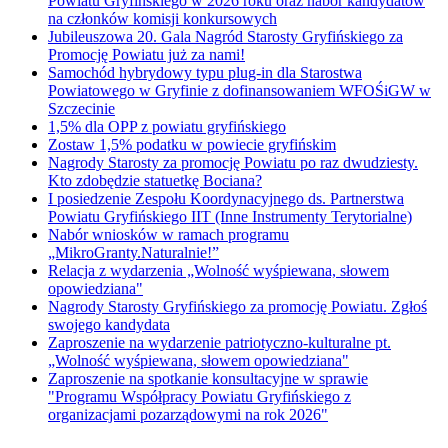
Powiatu Gryfińskiego w 2026 roku oraz nabór kandydatów
na członków komisji konkursowych
Jubileuszowa 20. Gala Nagród Starosty Gryfińskiego za
Promocję Powiatu już za nami!
Samochód hybrydowy typu plug-in dla Starostwa
Powiatowego w Gryfinie z dofinansowaniem WFOŚiGW w
Szczecinie
1,5% dla OPP z powiatu gryfińskiego
Zostaw 1,5% podatku w powiecie gryfińskim
Nagrody Starosty za promocję Powiatu po raz dwudziesty.
Kto zdobędzie statuetkę Bociana?
I posiedzenie Zespołu Koordynacyjnego ds. Partnerstwa
Powiatu Gryfińskiego IIT (Inne Instrumenty Terytorialne)
Nabór wniosków w ramach programu
„MikroGranty.Naturalnie!”
Relacja z wydarzenia „Wolność wyśpiewana, słowem
opowiedziana"
Nagrody Starosty Gryfińskiego za promocję Powiatu. Zgłoś
swojego kandydata
Zaproszenie na wydarzenie patriotyczno-kulturalne pt.
„Wolność wyśpiewana, słowem opowiedziana"
Zaproszenie na spotkanie konsultacyjne w sprawie
"Programu Współpracy Powiatu Gryfińskiego z
organizacjami pozarządowymi na rok 2026"