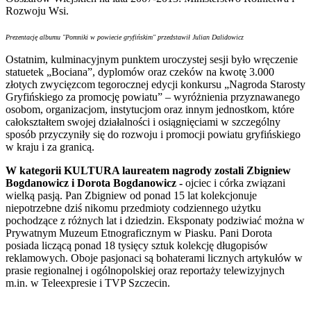
Rozwoju Wsi.
Prezentację albumu "Pomniki w powiecie gryfińskim" przedstawił Julian Dalidowicz
Ostatnim, kulminacyjnym punktem uroczystej sesji było wręczenie
statuetek „Bociana”, dyplomów oraz czeków na kwotę 3.000
złotych zwycięzcom tegorocznej edycji konkursu „Nagroda Starosty
Gryfińskiego za promocję powiatu” – wyróżnienia przyznawanego
osobom, organizacjom, instytucjom oraz innym jednostkom, które
całokształtem swojej działalności i osiągnięciami w szczególny
sposób przyczyniły się do rozwoju i promocji powiatu gryfińskiego
w kraju i za granicą.
W kategorii KULTURA laureatem nagrody zostali Zbigniew
Bogdanowicz i Dorota Bogdanowicz -
ojciec i córka związani
wielką pasją. Pan Zbigniew od ponad 15 lat kolekcjonuje
niepotrzebne dziś nikomu przedmioty codziennego użytku
pochodzące z różnych lat i dziedzin. Eksponaty podziwiać można w
Prywatnym Muzeum Etnograficznym w Piasku. Pani Dorota
posiada liczącą ponad 18 tysięcy sztuk kolekcję długopisów
reklamowych. Oboje pasjonaci są bohaterami licznych artykułów w
prasie regionalnej i ogólnopolskiej oraz reportaży telewizyjnych
m.in. w Teleexpresie i TVP Szczecin.