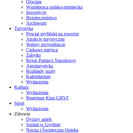
Oświata
Współpraca polsko-niemiecka
Inwestycje
Bezpieczeństwo
Archiwum
Turystyka
Powiat gryfiński na rowerze
Atrakcje turystyczne
Walory przyrodnicze
Ciekawe miejsca
Zabytki
Rejon Pamięci Narodowej
Agroturystyka
Rozkłady jazdy
Kalendarium
Wydarzenia
Kultura
Wydarzenia
Repertuar Kina GRYF
Sport
Wydarzenia
Zdrowie
Dyżury aptek
Szpital w Gryfinie
Nocna i Świąteczna Opieka