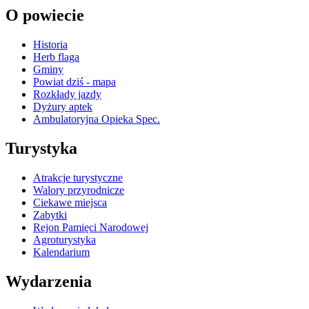
O powiecie
Historia
Herb flaga
Gminy
Powiat dziś - mapa
Rozkłady jazdy
Dyżury aptek
Ambulatoryjna Opieka Spec.
Turystyka
Atrakcje turystyczne
Walory przyrodnicze
Ciekawe miejsca
Zabytki
Rejon Pamięci Narodowej
Agroturystyka
Kalendarium
Wydarzenia