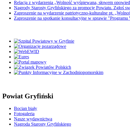
Relacja z wydarzenia „Wolność wyśpiewana, słowem opowied
Nagrody Starosty Gryfińskiego za promocję Powiatu. Zgłoś s
Zaproszenie na wydarzenie patriotyczno-kulturalne pt. „Wol
Zaproszenie na spotkanie konsultacyjne w sprawie "Programu
Powiat Gryfiński
Bocian biały
Fotogaleria
Nasze wydawnictwa
Nagroda Starosty Gryfińskiego