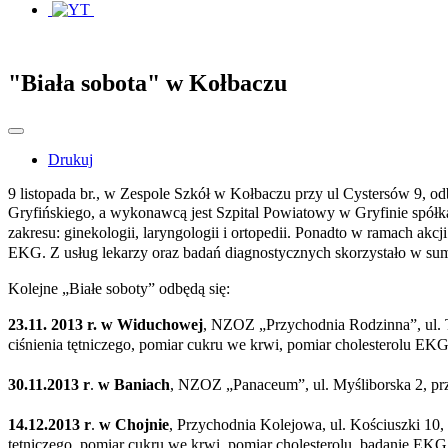
"Biała sobota" w Kołbaczu
Drukuj
9 listopada br., w Zespole Szkół w Kołbaczu przy ul Cystersów 9, od
Gryfińskiego, a wykonawcą jest Szpital Powiatowy w Gryfinie spółk
zakresu: ginekologii, laryngologii i ortopedii.
Ponadto w ramach akcji
EKG.
Z usług lekarzy oraz badań diagnostycznych skorzystało w s
Kolejne „Białe soboty” odbędą się:
23.11. 2013 r. w Widuchowej
, NZOZ „Przychodnia Rodzinna”, ul. Ta
ciśnienia tętniczego, pomiar cukru we krwi, pomiar cholesterolu EKG
30.11.2013 r
.
w Baniach
, NZOZ „Panaceum”, ul. Myśliborska 2, przy
14.12.2013 r
.
w Chojnie
, Przychodnia Kolejowa, ul. Kościuszki 10, 
tętniczego, pomiar cukru we krwi, pomiar cholesterolu, badanie EKG