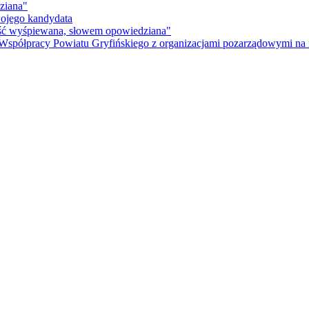
ziana"
wojego kandydata
ność wyśpiewana, słowem opowiedziana"
 Współpracy Powiatu Gryfińskiego z organizacjami pozarządowymi na