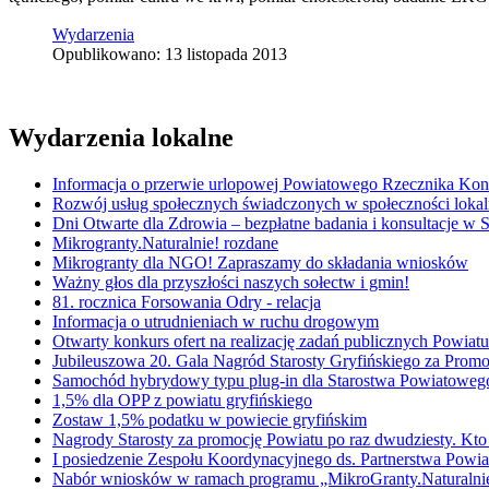
Wydarzenia
Opublikowano: 13 listopada 2013
Wydarzenia lokalne
Informacja o przerwie urlopowej Powiatowego Rzecznika K
Rozwój usług społecznych świadczonych w społeczności lokal
Dni Otwarte dla Zdrowia – bezpłatne badania i konsultacje w
Mikrogranty.Naturalnie! rozdane
Mikrogranty dla NGO! Zapraszamy do składania wniosków
Ważny głos dla przyszłości naszych sołectw i gmin!
81. rocznica Forsowania Odry - relacja
Informacja o utrudnieniach w ruchu drogowym
Otwarty konkurs ofert na realizację zadań publicznych Powi
Jubileuszowa 20. Gala Nagród Starosty Gryfińskiego za Promo
Samochód hybrydowy typu plug-in dla Starostwa Powiatowe
1,5% dla OPP z powiatu gryfińskiego
Zostaw 1,5% podatku w powiecie gryfińskim
Nagrody Starosty za promocję Powiatu po raz dwudziesty. Kto
I posiedzenie Zespołu Koordynacyjnego ds. Partnerstwa Powiat
Nabór wniosków w ramach programu „MikroGranty.Naturalni