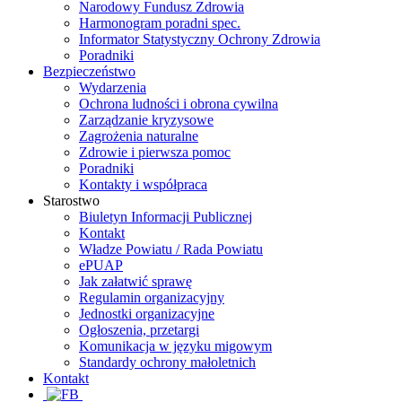
Narodowy Fundusz Zdrowia
Harmonogram poradni spec.
Informator Statystyczny Ochrony Zdrowia
Poradniki
Bezpieczeństwo
Wydarzenia
Ochrona ludności i obrona cywilna
Zarządzanie kryzysowe
Zagrożenia naturalne
Zdrowie i pierwsza pomoc
Poradniki
Kontakty i współpraca
Starostwo
Biuletyn Informacji Publicznej
Kontakt
Władze Powiatu / Rada Powiatu
ePUAP
Jak załatwić sprawę
Regulamin organizacyjny
Jednostki organizacyjne
Ogłoszenia, przetargi
Komunikacja w języku migowym
Standardy ochrony małoletnich
Kontakt