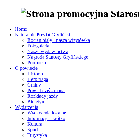
Home
Naturalnie Powiat Gryfiński
Bocian biały - nasza wizytówka
Fotogaleria
Nasze wydawnictwa
Nagroda Starosty Gryfińskiego
Promocja
O powiecie
Historia
Herb flaga
Gminy
Powiat dziś - mapa
Rozkłady jazdy
Biuletyn
Wydarzenia
Wydarzenia lokalne
Informacje - krótko
Kultura
Sport
Turystyka