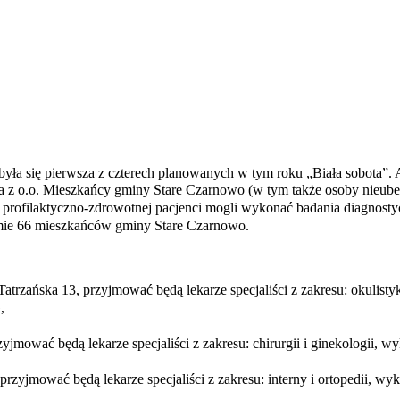
była się pierwsza z czterech planowanych w tym roku „Biała sobota”. 
a z o.o.
Mieszkańcy gminy Stare Czarnowo (w tym także osoby nieubezpi
 profilaktyczno-zdrowotnej pacjenci mogli wykonać badania diagnostyc
umie 66 mieszkańców gminy Stare Czarnowo.
trzańska 13, przyjmować będą lekarze specjaliści z zakresu: okulisty
,
jmować będą lekarze specjaliści z zakresu: chirurgii i ginekologii, 
przyjmować będą lekarze specjaliści z zakresu: interny i ortopedii, w
.