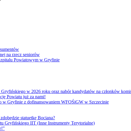
onsumentów
nej na rzecz seniorów
 Szpitalu Powiatowym w Gryfinie
atu Gryfińskiego w 2026 roku oraz nabór kandydatów na członków kom
cję Powiatu już za nami!
go w Gryfinie z dofinansowaniem WFOŚiGW w Szczecinie
 zdobędzie statuetkę Bociana?
u Gryfińskiego IIT (Inne Instrumenty Terytorialne)
e!”