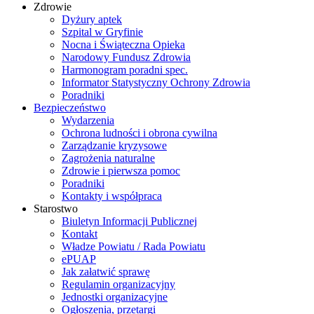
Zdrowie
Dyżury aptek
Szpital w Gryfinie
Nocna i Świąteczna Opieka
Narodowy Fundusz Zdrowia
Harmonogram poradni spec.
Informator Statystyczny Ochrony Zdrowia
Poradniki
Bezpieczeństwo
Wydarzenia
Ochrona ludności i obrona cywilna
Zarządzanie kryzysowe
Zagrożenia naturalne
Zdrowie i pierwsza pomoc
Poradniki
Kontakty i współpraca
Starostwo
Biuletyn Informacji Publicznej
Kontakt
Władze Powiatu / Rada Powiatu
ePUAP
Jak załatwić sprawę
Regulamin organizacyjny
Jednostki organizacyjne
Ogłoszenia, przetargi