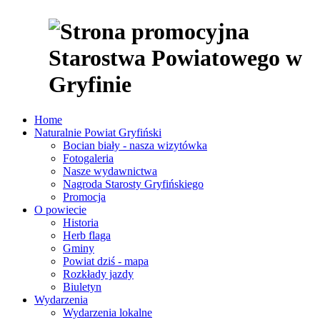
Home
Naturalnie Powiat Gryfiński
Bocian biały - nasza wizytówka
Fotogaleria
Nasze wydawnictwa
Nagroda Starosty Gryfińskiego
Promocja
O powiecie
Historia
Herb flaga
Gminy
Powiat dziś - mapa
Rozkłady jazdy
Biuletyn
Wydarzenia
Wydarzenia lokalne