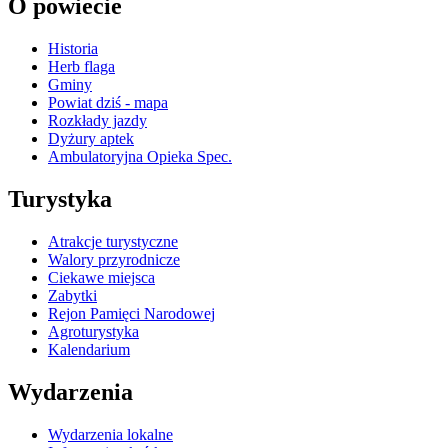
O powiecie
Historia
Herb flaga
Gminy
Powiat dziś - mapa
Rozkłady jazdy
Dyżury aptek
Ambulatoryjna Opieka Spec.
Turystyka
Atrakcje turystyczne
Walory przyrodnicze
Ciekawe miejsca
Zabytki
Rejon Pamięci Narodowej
Agroturystyka
Kalendarium
Wydarzenia
Wydarzenia lokalne