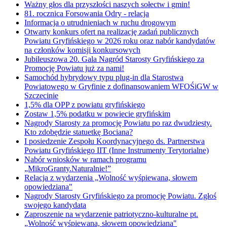
Ważny głos dla przyszłości naszych sołectw i gmin!
81. rocznica Forsowania Odry - relacja
Informacja o utrudnieniach w ruchu drogowym
Otwarty konkurs ofert na realizację zadań publicznych
Powiatu Gryfińskiego w 2026 roku oraz nabór kandydatów
na członków komisji konkursowych
Jubileuszowa 20. Gala Nagród Starosty Gryfińskiego za
Promocję Powiatu już za nami!
Samochód hybrydowy typu plug-in dla Starostwa
Powiatowego w Gryfinie z dofinansowaniem WFOŚiGW w
Szczecinie
1,5% dla OPP z powiatu gryfińskiego
Zostaw 1,5% podatku w powiecie gryfińskim
Nagrody Starosty za promocję Powiatu po raz dwudziesty.
Kto zdobędzie statuetkę Bociana?
I posiedzenie Zespołu Koordynacyjnego ds. Partnerstwa
Powiatu Gryfińskiego IIT (Inne Instrumenty Terytorialne)
Nabór wniosków w ramach programu
„MikroGranty.Naturalnie!”
Relacja z wydarzenia „Wolność wyśpiewana, słowem
opowiedziana"
Nagrody Starosty Gryfińskiego za promocję Powiatu. Zgłoś
swojego kandydata
Zaproszenie na wydarzenie patriotyczno-kulturalne pt.
„Wolność wyśpiewana, słowem opowiedziana"