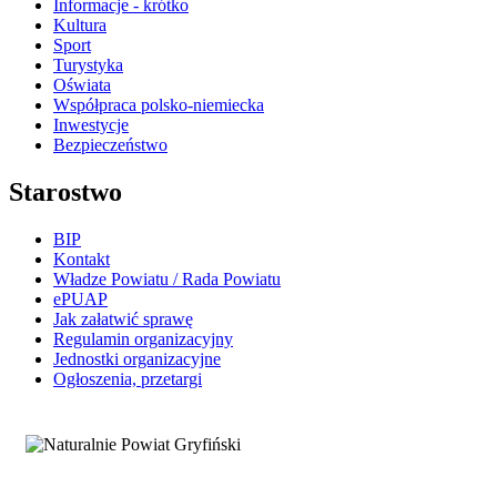
Informacje - krótko
Kultura
Sport
Turystyka
Oświata
Współpraca polsko-niemiecka
Inwestycje
Bezpieczeństwo
Starostwo
BIP
Kontakt
Władze Powiatu / Rada Powiatu
ePUAP
Jak załatwić sprawę
Regulamin organizacyjny
Jednostki organizacyjne
Ogłoszenia, przetargi