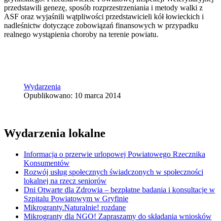
przedstawili genezę, sposób rozprzestrzeniania i metody walki z
ASF oraz wyjaśnili wątpliwości przedstawicieli kół łowieckich i
nadleśnictw dotyczące zobowiązań finansowych w przypadku
realnego wystąpienia choroby na terenie powiatu.
Wydarzenia
Opublikowano: 10 marca 2014
Wydarzenia lokalne
Informacja o przerwie urlopowej Powiatowego Rzecznika
Konsumentów
Rozwój usług społecznych świadczonych w społeczności
lokalnej na rzecz seniorów
Dni Otwarte dla Zdrowia – bezpłatne badania i konsultacje w
Szpitalu Powiatowym w Gryfinie
Mikrogranty.Naturalnie! rozdane
Mikrogranty dla NGO! Zapraszamy do składania wniosków