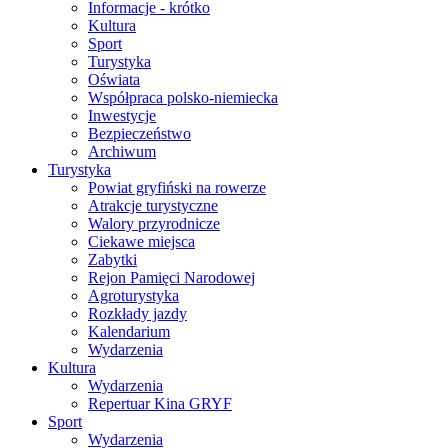
Informacje - krótko
Kultura
Sport
Turystyka
Oświata
Współpraca polsko-niemiecka
Inwestycje
Bezpieczeństwo
Archiwum
Turystyka
Powiat gryfiński na rowerze
Atrakcje turystyczne
Walory przyrodnicze
Ciekawe miejsca
Zabytki
Rejon Pamięci Narodowej
Agroturystyka
Rozkłady jazdy
Kalendarium
Wydarzenia
Kultura
Wydarzenia
Repertuar Kina GRYF
Sport
Wydarzenia