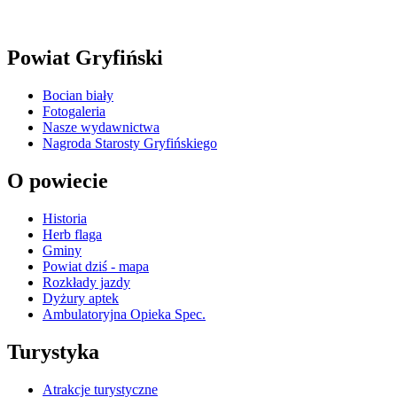
Powiat Gryfiński
Bocian biały
Fotogaleria
Nasze wydawnictwa
Nagroda Starosty Gryfińskiego
O powiecie
Historia
Herb flaga
Gminy
Powiat dziś - mapa
Rozkłady jazdy
Dyżury aptek
Ambulatoryjna Opieka Spec.
Turystyka
Atrakcje turystyczne