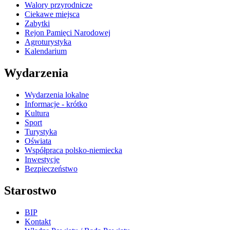
Walory przyrodnicze
Ciekawe miejsca
Zabytki
Rejon Pamięci Narodowej
Agroturystyka
Kalendarium
Wydarzenia
Wydarzenia lokalne
Informacje - krótko
Kultura
Sport
Turystyka
Oświata
Współpraca polsko-niemiecka
Inwestycje
Bezpieczeństwo
Starostwo
BIP
Kontakt