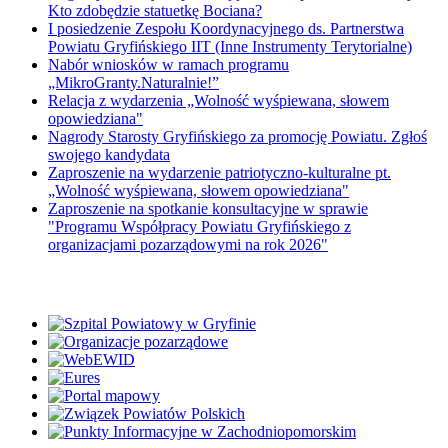
Kto zdobędzie statuetkę Bociana?
I posiedzenie Zespołu Koordynacyjnego ds. Partnerstwa
Powiatu Gryfińskiego IIT (Inne Instrumenty Terytorialne)
Nabór wniosków w ramach programu
„MikroGranty.Naturalnie!”
Relacja z wydarzenia „Wolność wyśpiewana, słowem
opowiedziana"
Nagrody Starosty Gryfińskiego za promocję Powiatu. Zgłoś
swojego kandydata
Zaproszenie na wydarzenie patriotyczno-kulturalne pt.
„Wolność wyśpiewana, słowem opowiedziana"
Zaproszenie na spotkanie konsultacyjne w sprawie
"Programu Współpracy Powiatu Gryfińskiego z
organizacjami pozarządowymi na rok 2026"