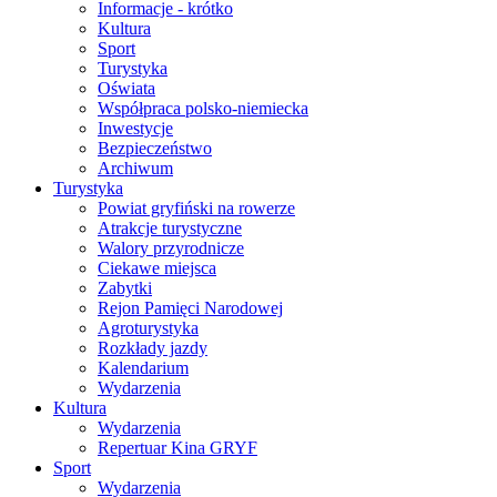
Informacje - krótko
Kultura
Sport
Turystyka
Oświata
Współpraca polsko-niemiecka
Inwestycje
Bezpieczeństwo
Archiwum
Turystyka
Powiat gryfiński na rowerze
Atrakcje turystyczne
Walory przyrodnicze
Ciekawe miejsca
Zabytki
Rejon Pamięci Narodowej
Agroturystyka
Rozkłady jazdy
Kalendarium
Wydarzenia
Kultura
Wydarzenia
Repertuar Kina GRYF
Sport
Wydarzenia