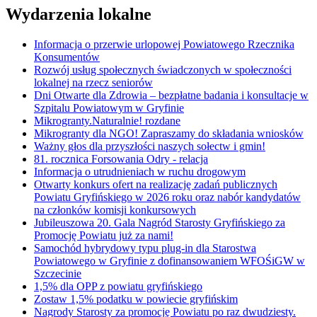
Wydarzenia lokalne
Informacja o przerwie urlopowej Powiatowego Rzecznika
Konsumentów
Rozwój usług społecznych świadczonych w społeczności
lokalnej na rzecz seniorów
Dni Otwarte dla Zdrowia – bezpłatne badania i konsultacje w
Szpitalu Powiatowym w Gryfinie
Mikrogranty.Naturalnie! rozdane
Mikrogranty dla NGO! Zapraszamy do składania wniosków
Ważny głos dla przyszłości naszych sołectw i gmin!
81. rocznica Forsowania Odry - relacja
Informacja o utrudnieniach w ruchu drogowym
Otwarty konkurs ofert na realizację zadań publicznych
Powiatu Gryfińskiego w 2026 roku oraz nabór kandydatów
na członków komisji konkursowych
Jubileuszowa 20. Gala Nagród Starosty Gryfińskiego za
Promocję Powiatu już za nami!
Samochód hybrydowy typu plug-in dla Starostwa
Powiatowego w Gryfinie z dofinansowaniem WFOŚiGW w
Szczecinie
1,5% dla OPP z powiatu gryfińskiego
Zostaw 1,5% podatku w powiecie gryfińskim
Nagrody Starosty za promocję Powiatu po raz dwudziesty.