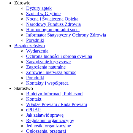
Zdrowie
Dyżury aptek
Szpital w Gryfinie
Nocna i Świąteczna Opieka
Narodowy Fundusz Zdrowia
Harmonogram poradni spec.
Informator Statystyczny Ochrony Zdrowia
Poradniki
Bezpieczeństwo
Wydarzenia
Ochrona ludności i obrona cywilna
Zarządzanie kryzysowe
Zagrożenia naturalne
Zdrowie i pierwsza pomoc
Poradniki
Kontakty i współpraca
Starostwo
Biuletyn Informacji Publicznej
Kontakt
Władze Powiatu / Rada Powiatu
ePUAP
Jak załatwić sprawę
Regulamin organizacyjny
Jednostki organizacyjne
Ogłoszenia, przetargi