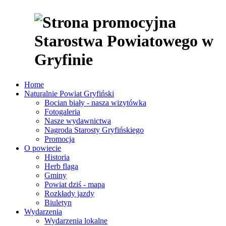
Home
Naturalnie Powiat Gryfiński
Bocian biały - nasza wizytówka
Fotogaleria
Nasze wydawnictwa
Nagroda Starosty Gryfińskiego
Promocja
O powiecie
Historia
Herb flaga
Gminy
Powiat dziś - mapa
Rozkłady jazdy
Biuletyn
Wydarzenia
Wydarzenia lokalne