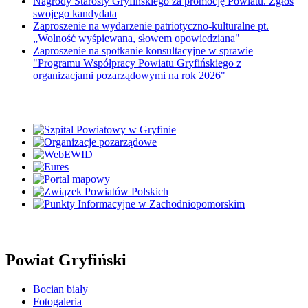
Nagrody Starosty Gryfińskiego za promocję Powiatu. Zgłoś
swojego kandydata
Zaproszenie na wydarzenie patriotyczno-kulturalne pt.
„Wolność wyśpiewana, słowem opowiedziana"
Zaproszenie na spotkanie konsultacyjne w sprawie
"Programu Współpracy Powiatu Gryfińskiego z
organizacjami pozarządowymi na rok 2026"
Powiat Gryfiński
Bocian biały
Fotogaleria