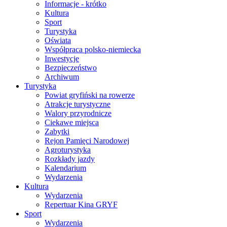
Informacje - krótko
Kultura
Sport
Turystyka
Oświata
Współpraca polsko-niemiecka
Inwestycje
Bezpieczeństwo
Archiwum
Turystyka
Powiat gryfiński na rowerze
Atrakcje turystyczne
Walory przyrodnicze
Ciekawe miejsca
Zabytki
Rejon Pamięci Narodowej
Agroturystyka
Rozkłady jazdy
Kalendarium
Wydarzenia
Kultura
Wydarzenia
Repertuar Kina GRYF
Sport
Wydarzenia