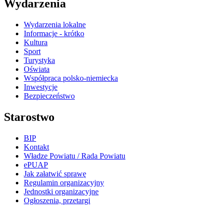
Wydarzenia
Wydarzenia lokalne
Informacje - krótko
Kultura
Sport
Turystyka
Oświata
Współpraca polsko-niemiecka
Inwestycje
Bezpieczeństwo
Starostwo
BIP
Kontakt
Władze Powiatu / Rada Powiatu
ePUAP
Jak załatwić sprawę
Regulamin organizacyjny
Jednostki organizacyjne
Ogłoszenia, przetargi