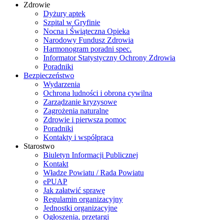
Zdrowie
Dyżury aptek
Szpital w Gryfinie
Nocna i Świąteczna Opieka
Narodowy Fundusz Zdrowia
Harmonogram poradni spec.
Informator Statystyczny Ochrony Zdrowia
Poradniki
Bezpieczeństwo
Wydarzenia
Ochrona ludności i obrona cywilna
Zarządzanie kryzysowe
Zagrożenia naturalne
Zdrowie i pierwsza pomoc
Poradniki
Kontakty i współpraca
Starostwo
Biuletyn Informacji Publicznej
Kontakt
Władze Powiatu / Rada Powiatu
ePUAP
Jak załatwić sprawę
Regulamin organizacyjny
Jednostki organizacyjne
Ogłoszenia, przetargi