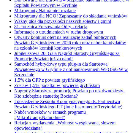
Szpitalu Powiatowym w Gryfinie
Mikrogranty.Naturalnie! rozdane
Mikrogranty dla NGO! Zapraszamy do składania wniosków
Ważny głos dla przyszłości naszych sołectw i gmin!
81. rocznica Forsowania Odry - relacja
Informacja o utrudnieniach w ruchu drogowym
Otwarty konkurs ofert na realizację zadań publicznych
Powiatu Gryfińskiego w 2026 roku oraz nabór kandydatów
na członków komisji konkursowych
Jubileuszowa 20. Gala Nagród Starosty Gryfińskiego za
Promocję Powiatu już za nami!
Samochód hybrydowy typu plug-in dla Starostwa
Powiatowego w Gryfinie z dofinansowaniem WFOŚiGW w
Szczecinie
1,5% dla OPP z powiatu gryfińskiego
Zostaw 1,5% podatku w powiecie gryfińskim
Nagrody Starosty za promocję Powiatu po raz dwudziesty.
Kto zdobędzie statuetkę Bociana?
I posiedzenie Zespołu Koordynacyjnego ds. Partnerstwa
Powiatu Gryfińskiego IIT (Inne Instrumenty Terytorialne)
Nabór wniosków w ramach programu
„MikroGranty.Naturalnie!”
Relacja z wydarzenia „Wolność wyśpiewana, słowem
opowiedziana"