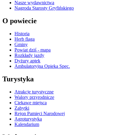
Nasze wydawnictwa
Nagroda Starosty Gryfińskiego
O powiecie
Historia
Herb flaga
Gminy
Powiat dziś - mapa
Rozkłady jazdy
Dyżury aptek
Ambulatoryjna Opieka Spec.
Turystyka
Atrakcje turystyczne
Walory przyrodnicze
Ciekawe miejsca
Zabytki
Rejon Pamięci Narodowej
Agroturystyka
Kalendarium