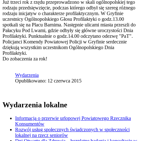
Już trzeci rok z rzędu przeprowadzono w skali ogólnopolskiej tego
rodzaju przedsięwzięcie, podczas którego odbył się szereg różnego
rodzaju inicjatyw o charakterze profilaktycznym. W Gryfinie
uczestnicy Ogólnopolskiego Głosu Profilaktyki o godz.13.00
spotkali się na Placu Barnima. Następnie ulicami miasta przeszli do
Pałacyku Pod Lwami, gdzie odbyły się główne uroczystości Dnia
Profilaktyki. Punktualnie o godz.14.00 odczytano odezwę "PaT".
Policjanci Komendy Powiatowej Policji w Gryfinie serdecznie
dziękują wszystkim uczestnikom Ogólnopolskiego Dnia
Profilaktyki.
Do zobaczenia za rok!
Wydarzenia
Opublikowano: 12 czerwca 2015
Wydarzenia lokalne
Informacja o przerwie urlopowej Powiatowego Rzecznika
Konsumentów
Rozwój usług społecznych świadczonych w społeczności
lokalnej na rzecz seniorów
Dni Otwarte dla Zdrowia – bezpłatne badania i konsultacje w