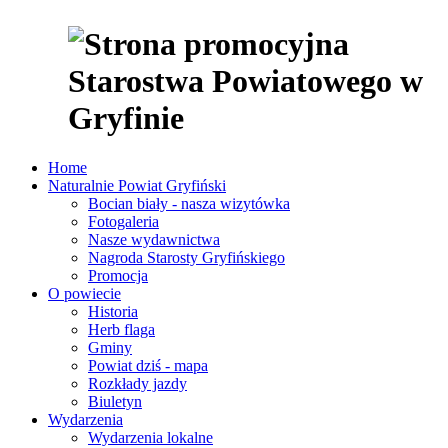
Home
Naturalnie Powiat Gryfiński
Bocian biały - nasza wizytówka
Fotogaleria
Nasze wydawnictwa
Nagroda Starosty Gryfińskiego
Promocja
O powiecie
Historia
Herb flaga
Gminy
Powiat dziś - mapa
Rozkłady jazdy
Biuletyn
Wydarzenia
Wydarzenia lokalne