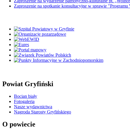
Zaproszenie na wydarzenie patriotyczno-kulturalne pt. „Wol
Zaproszenie na spotkanie konsultacyjne w sprawie "Programu
Powiat Gryfiński
Bocian biały
Fotogaleria
Nasze wydawnictwa
Nagroda Starosty Gryfińskiego
O powiecie