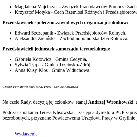
Magdalena Majchrzak - Związek Pracodawców Pomorza Zach
Krzysztof Motyka - Cech Rzemiosł Różnych i Przedsiębiorców
Przedstawicieli społeczno-zawodowych organizacji rolników:
Edward Szczepanik - Związek Przedsiębiorców Rolnych,
Aleksandra Zielińska - Zachodniopomorska Izba Rolnicza.
Przedstawicieli jednostek samorządu terytorialnego:
Gabriela Kotowicz - Gmina Cedynia,
Sylwia Tyrpa - Gmina Trzcińsko-Zdrój,
Anna Kusy-Kłos - Gmina Widuchowa.
Członek Powiatowej Rady Rynku Pracy - Dariusz Roszkowski
Na czele Rady, decyzją jej członków, stanął
Andrzej Wronkowski
,
Podczas spotkania Teresa Klisowska – zastępca dyrektora PUP zapr
bezrobotnych, przyznane Powiatowemu Urzędowi Pracy w Gryfinie pr
Wydarzenia