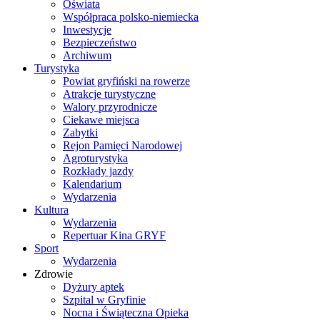
Oświata
Współpraca polsko-niemiecka
Inwestycje
Bezpieczeństwo
Archiwum
Turystyka
Powiat gryfiński na rowerze
Atrakcje turystyczne
Walory przyrodnicze
Ciekawe miejsca
Zabytki
Rejon Pamięci Narodowej
Agroturystyka
Rozkłady jazdy
Kalendarium
Wydarzenia
Kultura
Wydarzenia
Repertuar Kina GRYF
Sport
Wydarzenia
Zdrowie
Dyżury aptek
Szpital w Gryfinie
Nocna i Świąteczna Opieka