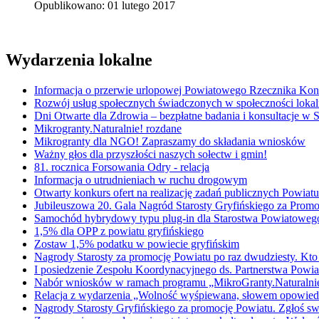
Opublikowano: 01 lutego 2017
Wydarzenia lokalne
Informacja o przerwie urlopowej Powiatowego Rzecznika K
Rozwój usług społecznych świadczonych w społeczności lokal
Dni Otwarte dla Zdrowia – bezpłatne badania i konsultacje w
Mikrogranty.Naturalnie! rozdane
Mikrogranty dla NGO! Zapraszamy do składania wniosków
Ważny głos dla przyszłości naszych sołectw i gmin!
81. rocznica Forsowania Odry - relacja
Informacja o utrudnieniach w ruchu drogowym
Otwarty konkurs ofert na realizację zadań publicznych Powi
Jubileuszowa 20. Gala Nagród Starosty Gryfińskiego za Promo
Samochód hybrydowy typu plug-in dla Starostwa Powiatowe
1,5% dla OPP z powiatu gryfińskiego
Zostaw 1,5% podatku w powiecie gryfińskim
Nagrody Starosty za promocję Powiatu po raz dwudziesty. Kto
I posiedzenie Zespołu Koordynacyjnego ds. Partnerstwa Powiat
Nabór wniosków w ramach programu „MikroGranty.Naturalni
Relacja z wydarzenia „Wolność wyśpiewana, słowem opowied
Nagrody Starosty Gryfińskiego za promocję Powiatu. Zgłoś s