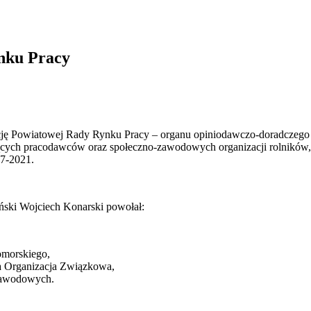
nku Pracy
dencję Powiatowej Rady Rynku Pracy – organu opiniodawczo-doradczego
cych pracodawców oraz społeczno-zawodowych organizacji rolników, a
17-2021.
ński Wojciech Konarski powołał:
morskiego,
 Organizacja Związkowa,
Zawodowych.