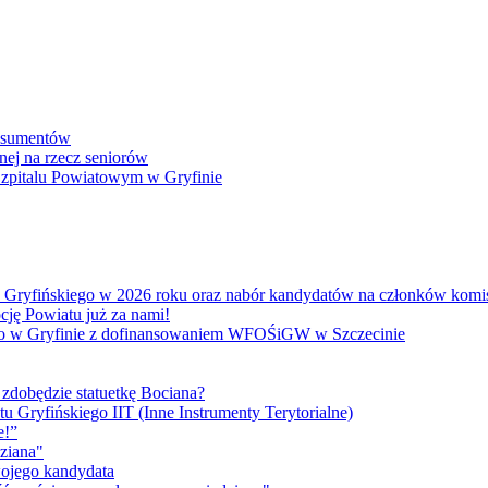
onsumentów
nej na rzecz seniorów
 Szpitalu Powiatowym w Gryfinie
atu Gryfińskiego w 2026 roku oraz nabór kandydatów na członków kom
cję Powiatu już za nami!
go w Gryfinie z dofinansowaniem WFOŚiGW w Szczecinie
 zdobędzie statuetkę Bociana?
u Gryfińskiego IIT (Inne Instrumenty Terytorialne)
e!”
ziana"
wojego kandydata