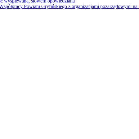
ność wyśpiewana, słowem opowiedziana"
 Współpracy Powiatu Gryfińskiego z organizacjami pozarządowymi na