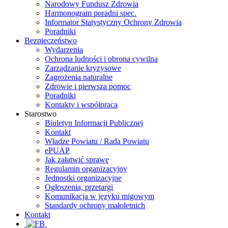
Narodowy Fundusz Zdrowia
Harmonogram poradni spec.
Informator Statystyczny Ochrony Zdrowia
Poradniki
Bezpieczeństwo
Wydarzenia
Ochrona ludności i obrona cywilna
Zarządzanie kryzysowe
Zagrożenia naturalne
Zdrowie i pierwsza pomoc
Poradniki
Kontakty i współpraca
Starostwo
Biuletyn Informacji Publicznej
Kontakt
Władze Powiatu / Rada Powiatu
ePUAP
Jak załatwić sprawę
Regulamin organizacyjny
Jednostki organizacyjne
Ogłoszenia, przetargi
Komunikacja w języku migowym
Standardy ochrony małoletnich
Kontakt