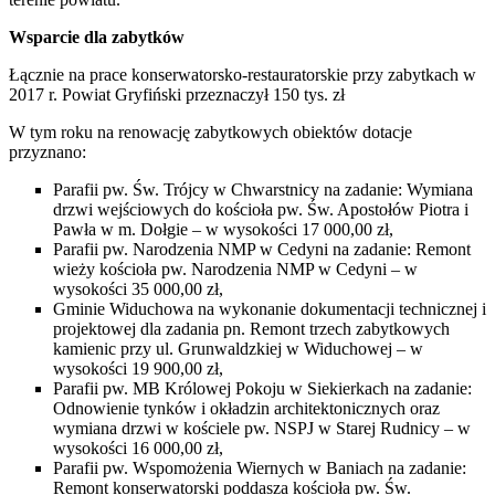
Wsparcie dla zabytków
Łącznie na prace konserwatorsko-restauratorskie przy zabytkach w
2017 r. Powiat Gryfiński przeznaczył 150 tys. zł
W tym roku na renowację zabytkowych obiektów dotacje
przyznano:
Parafii pw. Św. Trójcy w Chwarstnicy na zadanie: Wymiana
drzwi wejściowych do kościoła pw. Św. Apostołów Piotra i
Pawła w m. Dołgie – w wysokości 17 000,00 zł,
Parafii pw. Narodzenia NMP w Cedyni na zadanie: Remont
wieży kościoła pw. Narodzenia NMP w Cedyni – w
wysokości 35 000,00 zł,
Gminie Widuchowa na wykonanie dokumentacji technicznej i
projektowej dla zadania pn. Remont trzech zabytkowych
kamienic przy ul. Grunwaldzkiej w Widuchowej – w
wysokości 19 900,00 zł,
Parafii pw. MB Królowej Pokoju w Siekierkach na zadanie:
Odnowienie tynków i okładzin architektonicznych oraz
wymiana drzwi w kościele pw. NSPJ w Starej Rudnicy – w
wysokości 16 000,00 zł,
Parafii pw. Wspomożenia Wiernych w Baniach na zadanie:
Remont konserwatorski poddasza kościoła pw. Św.