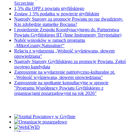
Szczecinie
1,5% dla OPP z powiatu gryfińskiego
Zostaw 1,5% podatku w powiecie gryfińskim
Nagrody Starosty za promocję Powiatu po raz dwudziesty.
Kto zdobędzie statuetkę Bociana?
I posiedzenie Zespołu Koordynacyjnego ds. Partnerstwa
Powiatu Gryfińskiego IIT (Inne Instrumenty Terytorialne)
Nabór wniosków w ramach programu
„MikroGranty.Naturalnie!”
Relacja z wydarzenia „Wolność wyśpiewana, słowem
opowiedziana"
Nagrody Starosty Gryfińskiego za promocję Powiatu. Zgłoś
swojego kandydata
Zaproszenie na wydarzenie patriotyczno-kulturalne pt.
„Wolność wyśpiewana, słowem opowiedziana"
Zaproszenie na spotkanie konsultacyjne w sprawie
"Programu Współpracy Powiatu Gryfińskiego z
organizacjami pozarządowymi na rok 2026"