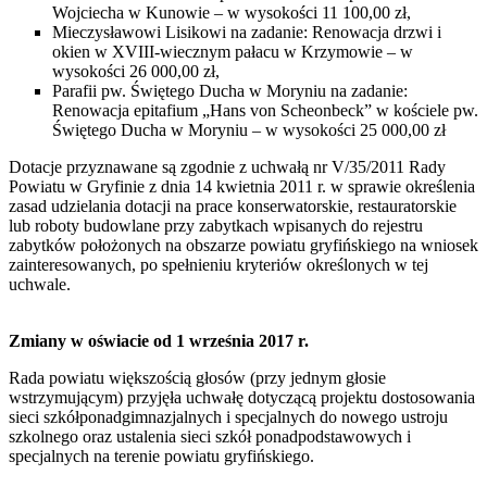
Wojciecha w Kunowie – w wysokości 11 100,00 zł,
Mieczysławowi Lisikowi na zadanie: Renowacja drzwi i
okien w XVIII-wiecznym pałacu w Krzymowie – w
wysokości 26 000,00 zł,
Parafii pw. Świętego Ducha w Moryniu na zadanie:
Renowacja epitafium „Hans von Scheonbeck” w kościele pw.
Świętego Ducha w Moryniu – w wysokości 25 000,00 zł
Dotacje przyznawane są zgodnie z uchwałą nr V/35/2011 Rady
Powiatu w Gryfinie z dnia 14 kwietnia 2011 r. w sprawie określenia
zasad udzielania dotacji na prace konserwatorskie, restauratorskie
lub roboty budowlane przy zabytkach wpisanych do rejestru
zabytków położonych na obszarze powiatu gryfińskiego na wniosek
zainteresowanych, po spełnieniu kryteriów określonych w tej
uchwale.
Zmiany w oświacie od 1 września 2017 r.
Rada powiatu większością głosów (przy jednym głosie
wstrzymującym) przyjęła uchwałę dotyczącą projektu dostosowania
sieci szkółponadgimnazjalnych i specjalnych do nowego ustroju
szkolnego oraz ustalenia sieci szkół ponadpodstawowych i
specjalnych na terenie powiatu gryfińskiego.