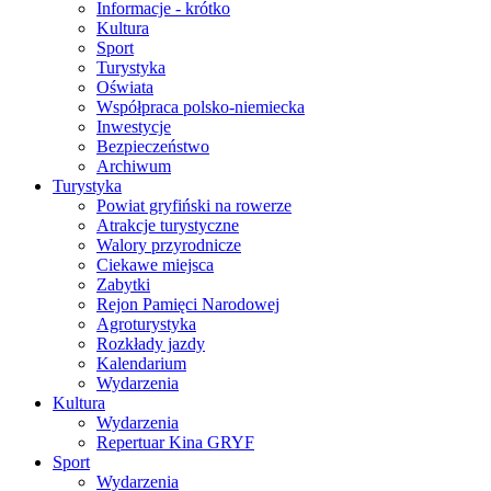
Informacje - krótko
Kultura
Sport
Turystyka
Oświata
Współpraca polsko-niemiecka
Inwestycje
Bezpieczeństwo
Archiwum
Turystyka
Powiat gryfiński na rowerze
Atrakcje turystyczne
Walory przyrodnicze
Ciekawe miejsca
Zabytki
Rejon Pamięci Narodowej
Agroturystyka
Rozkłady jazdy
Kalendarium
Wydarzenia
Kultura
Wydarzenia
Repertuar Kina GRYF
Sport
Wydarzenia