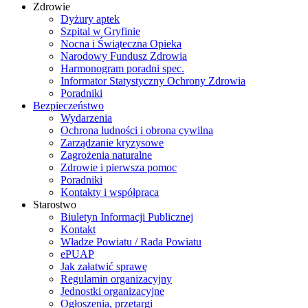
Zdrowie
Dyżury aptek
Szpital w Gryfinie
Nocna i Świąteczna Opieka
Narodowy Fundusz Zdrowia
Harmonogram poradni spec.
Informator Statystyczny Ochrony Zdrowia
Poradniki
Bezpieczeństwo
Wydarzenia
Ochrona ludności i obrona cywilna
Zarządzanie kryzysowe
Zagrożenia naturalne
Zdrowie i pierwsza pomoc
Poradniki
Kontakty i współpraca
Starostwo
Biuletyn Informacji Publicznej
Kontakt
Władze Powiatu / Rada Powiatu
ePUAP
Jak załatwić sprawę
Regulamin organizacyjny
Jednostki organizacyjne
Ogłoszenia, przetargi