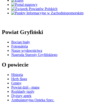
Powiat Gryfiński
Bocian biały
Fotogaleria
Nasze wydawnictwa
Nagroda Starosty Gryfińskiego
O powiecie
Historia
Herb flaga
Gminy
Powiat dziś - mapa
Rozkłady jazdy
Dyżury aptek
Ambulatoryjna Opieka Spec.