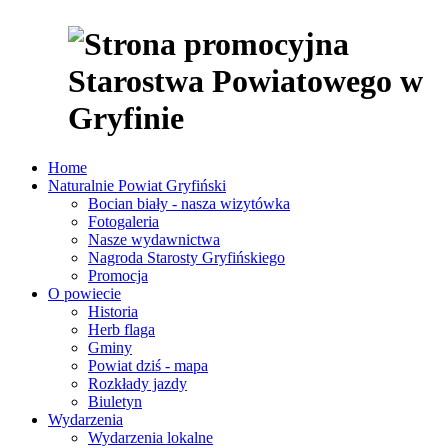
Home
Naturalnie Powiat Gryfiński
Bocian biały - nasza wizytówka
Fotogaleria
Nasze wydawnictwa
Nagroda Starosty Gryfińskiego
Promocja
O powiecie
Historia
Herb flaga
Gminy
Powiat dziś - mapa
Rozkłady jazdy
Biuletyn
Wydarzenia
Wydarzenia lokalne