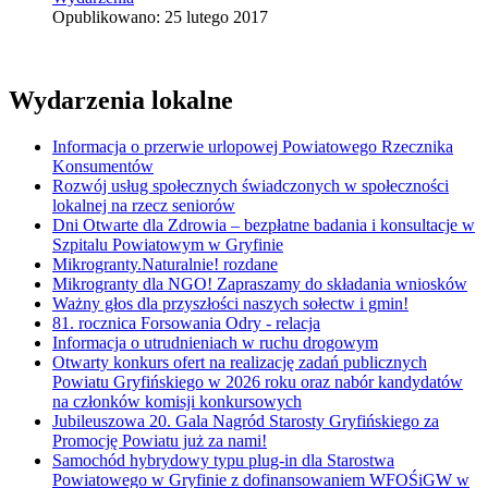
Opublikowano: 25 lutego 2017
Wydarzenia lokalne
Informacja o przerwie urlopowej Powiatowego Rzecznika
Konsumentów
Rozwój usług społecznych świadczonych w społeczności
lokalnej na rzecz seniorów
Dni Otwarte dla Zdrowia – bezpłatne badania i konsultacje w
Szpitalu Powiatowym w Gryfinie
Mikrogranty.Naturalnie! rozdane
Mikrogranty dla NGO! Zapraszamy do składania wniosków
Ważny głos dla przyszłości naszych sołectw i gmin!
81. rocznica Forsowania Odry - relacja
Informacja o utrudnieniach w ruchu drogowym
Otwarty konkurs ofert na realizację zadań publicznych
Powiatu Gryfińskiego w 2026 roku oraz nabór kandydatów
na członków komisji konkursowych
Jubileuszowa 20. Gala Nagród Starosty Gryfińskiego za
Promocję Powiatu już za nami!
Samochód hybrydowy typu plug-in dla Starostwa
Powiatowego w Gryfinie z dofinansowaniem WFOŚiGW w