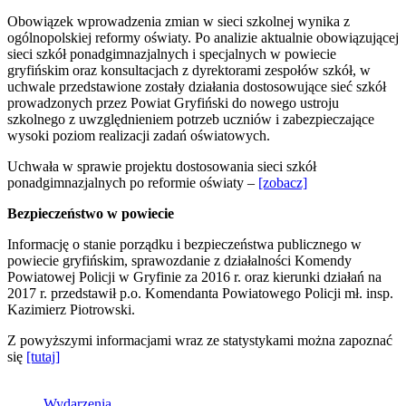
Obowiązek wprowadzenia zmian w sieci szkolnej wynika z
ogólnopolskiej reformy oświaty. Po analizie aktualnie obowiązującej
sieci szkół ponadgimnazjalnych i specjalnych w powiecie
gryfińskim oraz konsultacjach z dyrektorami zespołów szkół, w
uchwale przedstawione zostały działania dostosowujące sieć szkół
prowadzonych przez Powiat Gryfiński do nowego ustroju
szkolnego z uwzględnieniem potrzeb uczniów i zabezpieczające
wysoki poziom realizacji zadań oświatowych.
Uchwała w sprawie projektu dostosowania sieci szkół
ponadgimnazjalnych po reformie oświaty –
[zobacz]
Bezpieczeństwo w powiecie
Informację o stanie porządku i bezpieczeństwa publicznego w
powiecie gryfińskim, sprawozdanie z działalności Komendy
Powiatowej Policji w Gryfinie za 2016 r. oraz kierunki działań na
2017 r. przedstawił p.o. Komendanta Powiatowego Policji mł. insp.
Kazimierz Piotrowski.
Z powyższymi informacjami wraz ze statystykami można zapoznać
się
[tutaj]
Wydarzenia