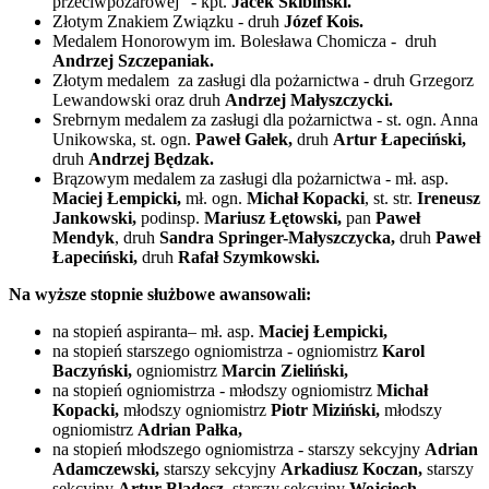
przeciwpożarowej” - kpt.
Jacek Skibiński.
Złotym Znakiem Związku - druh
Józef Kois.
Medalem Honorowym im. Bolesława Chomicza - druh
Andrzej Szczepaniak.
Złotym medalem za zasługi dla pożarnictwa - druh Grzegorz
Lewandowski oraz druh
Andrzej Małyszczycki.
Srebrnym medalem za zasługi dla pożarnictwa - st. ogn. Anna
Unikowska, st. ogn.
Paweł Gałek,
druh
Artur Łapeciński,
druh
Andrzej Będzak.
Brązowym medalem za zasługi dla pożarnictwa - mł. asp.
Maciej Łempicki,
mł. ogn.
Michał Kopacki
, st. str.
Ireneusz
Jankowski,
podinsp.
Mariusz Łętowski,
pan
Paweł
Mendyk
, druh
Sandra Springer-Małyszczycka,
druh
Paweł
Łapeciński,
druh
Rafał Szymkowski.
Na wyższe stopnie służbowe awansowali:
na stopień aspiranta– mł. asp.
Maciej Łempicki,
na stopień starszego ogniomistrza - ogniomistrz
Karol
Baczyński,
ogniomistrz
Marcin Zieliński,
na stopień ogniomistrza - młodszy ogniomistrz
Michał
Kopacki,
młodszy ogniomistrz
Piotr Miziński,
młodszy
ogniomistrz
Adrian Pałka,
na stopień młodszego ogniomistrza - starszy sekcyjny
Adrian
Adamczewski,
starszy sekcyjny
Arkadiusz Koczan,
starszy
sekcyjny
Artur Bladosz,
starszy sekcyjny
Wojciech