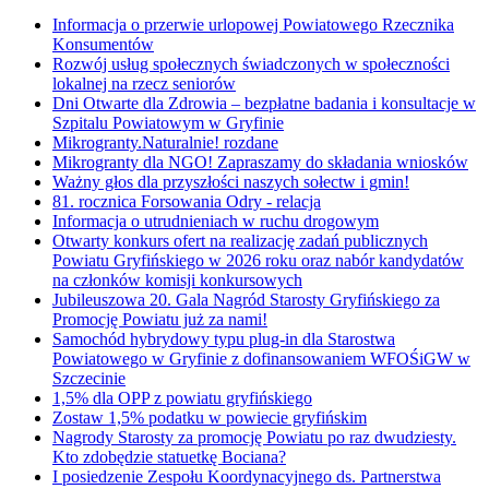
Informacja o przerwie urlopowej Powiatowego Rzecznika
Konsumentów
Rozwój usług społecznych świadczonych w społeczności
lokalnej na rzecz seniorów
Dni Otwarte dla Zdrowia – bezpłatne badania i konsultacje w
Szpitalu Powiatowym w Gryfinie
Mikrogranty.Naturalnie! rozdane
Mikrogranty dla NGO! Zapraszamy do składania wniosków
Ważny głos dla przyszłości naszych sołectw i gmin!
81. rocznica Forsowania Odry - relacja
Informacja o utrudnieniach w ruchu drogowym
Otwarty konkurs ofert na realizację zadań publicznych
Powiatu Gryfińskiego w 2026 roku oraz nabór kandydatów
na członków komisji konkursowych
Jubileuszowa 20. Gala Nagród Starosty Gryfińskiego za
Promocję Powiatu już za nami!
Samochód hybrydowy typu plug-in dla Starostwa
Powiatowego w Gryfinie z dofinansowaniem WFOŚiGW w
Szczecinie
1,5% dla OPP z powiatu gryfińskiego
Zostaw 1,5% podatku w powiecie gryfińskim
Nagrody Starosty za promocję Powiatu po raz dwudziesty.
Kto zdobędzie statuetkę Bociana?
I posiedzenie Zespołu Koordynacyjnego ds. Partnerstwa