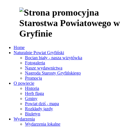
Home
Naturalnie Powiat Gryfiński
Bocian biały - nasza wizytówka
Fotogaleria
Nasze wydawnictwa
Nagroda Starosty Gryfińskiego
Promocja
O powiecie
Historia
Herb flaga
Gminy
Powiat dziś - mapa
Rozkłady jazdy
Biuletyn
Wydarzenia
Wydarzenia lokalne