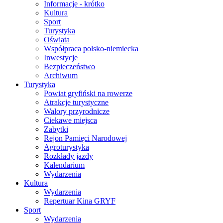
Informacje - krótko
Kultura
Sport
Turystyka
Oświata
Współpraca polsko-niemiecka
Inwestycje
Bezpieczeństwo
Archiwum
Turystyka
Powiat gryfiński na rowerze
Atrakcje turystyczne
Walory przyrodnicze
Ciekawe miejsca
Zabytki
Rejon Pamięci Narodowej
Agroturystyka
Rozkłady jazdy
Kalendarium
Wydarzenia
Kultura
Wydarzenia
Repertuar Kina GRYF
Sport
Wydarzenia