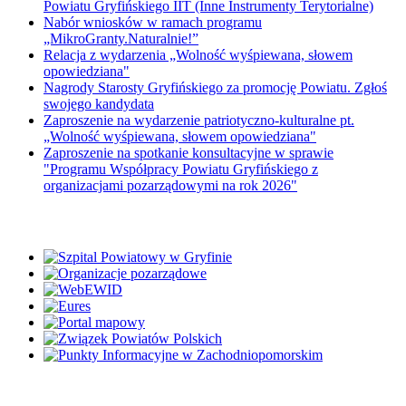
Powiatu Gryfińskiego IIT (Inne Instrumenty Terytorialne)
Nabór wniosków w ramach programu
„MikroGranty.Naturalnie!”
Relacja z wydarzenia „Wolność wyśpiewana, słowem
opowiedziana"
Nagrody Starosty Gryfińskiego za promocję Powiatu. Zgłoś
swojego kandydata
Zaproszenie na wydarzenie patriotyczno-kulturalne pt.
„Wolność wyśpiewana, słowem opowiedziana"
Zaproszenie na spotkanie konsultacyjne w sprawie
"Programu Współpracy Powiatu Gryfińskiego z
organizacjami pozarządowymi na rok 2026"