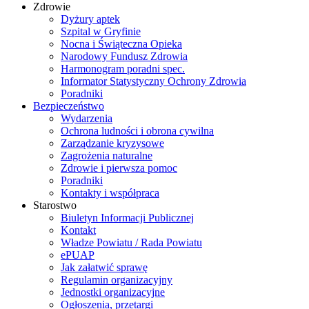
Zdrowie
Dyżury aptek
Szpital w Gryfinie
Nocna i Świąteczna Opieka
Narodowy Fundusz Zdrowia
Harmonogram poradni spec.
Informator Statystyczny Ochrony Zdrowia
Poradniki
Bezpieczeństwo
Wydarzenia
Ochrona ludności i obrona cywilna
Zarządzanie kryzysowe
Zagrożenia naturalne
Zdrowie i pierwsza pomoc
Poradniki
Kontakty i współpraca
Starostwo
Biuletyn Informacji Publicznej
Kontakt
Władze Powiatu / Rada Powiatu
ePUAP
Jak załatwić sprawę
Regulamin organizacyjny
Jednostki organizacyjne
Ogłoszenia, przetargi