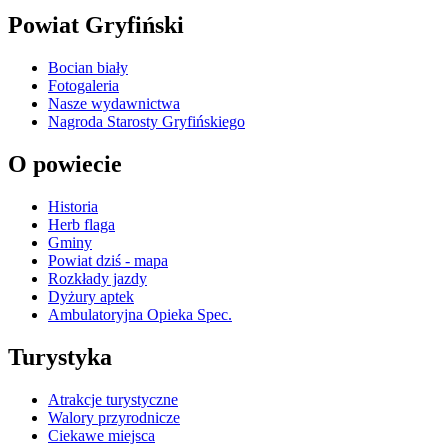
Powiat Gryfiński
Bocian biały
Fotogaleria
Nasze wydawnictwa
Nagroda Starosty Gryfińskiego
O powiecie
Historia
Herb flaga
Gminy
Powiat dziś - mapa
Rozkłady jazdy
Dyżury aptek
Ambulatoryjna Opieka Spec.
Turystyka
Atrakcje turystyczne
Walory przyrodnicze
Ciekawe miejsca