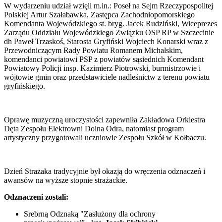
W wydarzeniu udział wzięli m.in.: Poseł na Sejm Rzeczypospolitej
Polskiej Artur Szałabawka, Zastępca Zachodniopomorskiego
Komendanta Wojewódzkiego st. bryg. Jacek Rudziński, Wiceprezes
Zarządu Oddziału Wojewódzkiego Związku OSP RP w Szczecinie
dh Paweł Trzaskoś, Starosta Gryfiński Wojciech Konarski wraz z
Przewodniczącym Rady Powiatu Romanem Michalskim,
komendanci powiatowi PSP z powiatów sąsiednich Komendant
Powiatowy Policji insp. Kazimierz Piotrowski, burmistrzowie i
wójtowie gmin oraz przedstawiciele nadleśnictw z terenu powiatu
gryfińskiego.
Oprawę muzyczną uroczystości zapewniła Zakładowa Orkiestra
Dęta Zespołu Elektrowni Dolna Odra, natomiast program
artystyczny przygotowali uczniowie Zespołu Szkół w Kołbaczu.
Dzień Strażaka tradycyjnie był okazją do wręczenia odznaczeń i
awansów na wyższe stopnie strażackie.
Odznaczeni zostali:
Srebrną Odznaką "Zasłużony dla ochrony