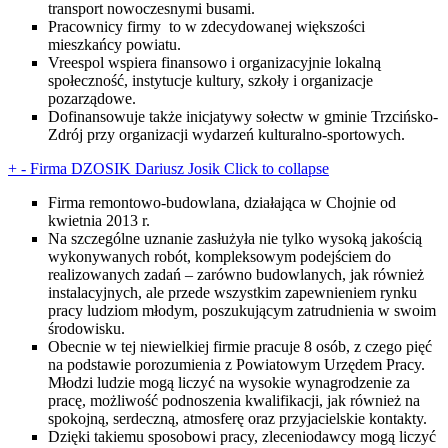
transport nowoczesnymi busami.
Pracownicy firmy to w zdecydowanej większości
mieszkańcy powiatu.
Vreespol wspiera finansowo i organizacyjnie lokalną
społeczność, instytucje kultury, szkoły i organizacje
pozarządowe.
Dofinansowuje także inicjatywy sołectw w gminie Trzcińsko-
Zdrój przy organizacji wydarzeń kulturalno-sportowych.
+
-
Firma DZOSIK Dariusz Josik
Click to collapse
Firma remontowo-budowlana, działająca w Chojnie od
kwietnia 2013 r.
Na szczególne uznanie zasłużyła nie tylko wysoką jakością
wykonywanych robót, kompleksowym podejściem do
realizowanych zadań – zarówno budowlanych, jak również
instalacyjnych, ale przede wszystkim zapewnieniem rynku
pracy ludziom młodym, poszukującym zatrudnienia w swoim
środowisku.
Obecnie w tej niewielkiej firmie pracuje 8 osób, z czego pięć
na podstawie porozumienia z Powiatowym Urzędem Pracy.
Młodzi ludzie mogą liczyć na wysokie wynagrodzenie za
pracę, możliwość podnoszenia kwalifikacji, jak również na
spokojną, serdeczną, atmosferę oraz przyjacielskie kontakty.
Dzięki takiemu sposobowi pracy, zleceniodawcy mogą liczyć