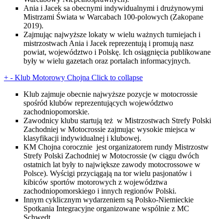
Ania i Jacek sa obecnymi indywidualnymi i drużynowymi
Mistrzami Świata w Warcabach 100-polowych (Zakopane
2019).
Zajmując najwyższe lokaty w wielu ważnych turniejach i
mistrzostwach Ania i Jacek reprezentują i promują nasz
powiat, województwo i Polskę. Ich osiągnięcia publikowane
były w wielu gazetach oraz portalach informacyjnych.
+
-
Klub Motorowy Chojna
Click to collapse
Klub zajmuje obecnie najwyższe pozycje w motocrossie
spośród klubów reprezentujących województwo
zachodniopomorskie.
Zawodnicy klubu startują też w Mistrzostwach Strefy Polski
Zachodniej w Motocrossie zajmując wysokie miejsca w
klasyfikacji indywidualnej i klubowej.
KM Chojna corocznie jest organizatorem rundy Mistrzostw
Strefy Polski Zachodniej w Motocrossie (w ciągu dwóch
ostatnich lat były to największe zawody motocrossowe w
Polsce). Wyścigi przyciągają na tor wielu pasjonatów i
kibiców sportów motorowych z województwa
zachodniopomorskiego i innych regionów Polski.
Innym cyklicznym wydarzeniem są Polsko-Niemieckie
Spotkania Integracyjne organizowane wspólnie z MC
Schwedt.