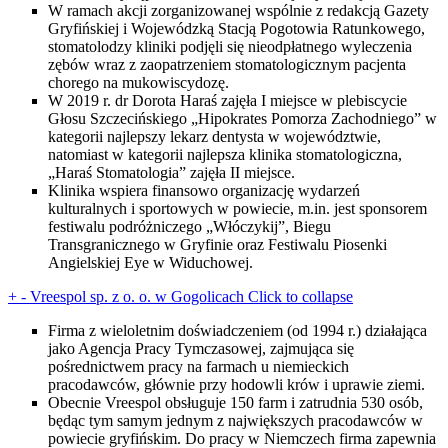
W ramach akcji zorganizowanej wspólnie z redakcją Gazety
Gryfińskiej i Wojewódzką Stacją Pogotowia Ratunkowego,
stomatolodzy kliniki podjęli się nieodpłatnego wyleczenia
zębów wraz z zaopatrzeniem stomatologicznym pacjenta
chorego na mukowiscydozę.
W 2019 r. dr Dorota Haraś zajęła I miejsce w plebiscycie
Głosu Szczecińskiego „Hipokrates Pomorza Zachodniego” w
kategorii najlepszy lekarz dentysta w województwie,
natomiast w kategorii najlepsza klinika stomatologiczna,
„Haraś Stomatologia” zajęła II miejsce.
Klinika wspiera finansowo organizację wydarzeń
kulturalnych i sportowych w powiecie, m.in. jest sponsorem
festiwalu podróżniczego „Włóczykij”, Biegu
Transgranicznego w Gryfinie oraz Festiwalu Piosenki
Angielskiej Eye w Widuchowej.
+
-
Vreespol sp. z o. o. w Gogolicach
Click to collapse
Firma z wieloletnim doświadczeniem (od 1994 r.) działająca
jako Agencja Pracy Tymczasowej, zajmująca się
pośrednictwem pracy na farmach u niemieckich
pracodawców, głównie przy hodowli krów i uprawie ziemi.
Obecnie Vreespol obsługuje 150 farm i zatrudnia 530 osób,
będąc tym samym jednym z największych pracodawców w
powiecie gryfińskim. Do pracy w Niemczech firma zapewnia