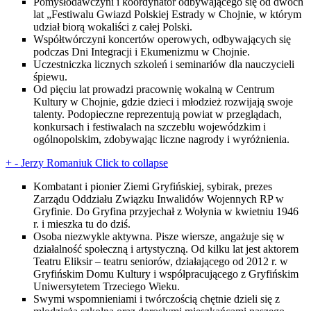
Pomysłodawczyni i koordynator odbywającego się od dwóch
lat „Festiwalu Gwiazd Polskiej Estrady w Chojnie, w którym
udział biorą wokaliści z całej Polski.
Współtwórczyni koncertów operowych, odbywających się
podczas Dni Integracji i Ekumenizmu w Chojnie.
Uczestniczka licznych szkoleń i seminariów dla nauczycieli
śpiewu.
Od pięciu lat prowadzi pracownię wokalną w Centrum
Kultury w Chojnie, gdzie dzieci i młodzież rozwijają swoje
talenty. Podopieczne reprezentują powiat w przeglądach,
konkursach i festiwalach na szczeblu wojewódzkim i
ogólnopolskim, zdobywając liczne nagrody i wyróżnienia.
+
-
Jerzy Romaniuk
Click to collapse
Kombatant i pionier Ziemi Gryfińskiej, sybirak, prezes
Zarządu Oddziału Związku Inwalidów Wojennych RP w
Gryfinie. Do Gryfina przyjechał z Wołynia w kwietniu 1946
r. i mieszka tu do dziś.
Osoba niezwykle aktywna. Pisze wiersze, angażuje się w
działalność społeczną i artystyczną. Od kilku lat jest aktorem
Teatru Eliksir – teatru seniorów, działającego od 2012 r. w
Gryfińskim Domu Kultury i współpracującego z Gryfińskim
Uniwersytetem Trzeciego Wieku.
Swymi wspomnieniami i twórczością chętnie dzieli się z