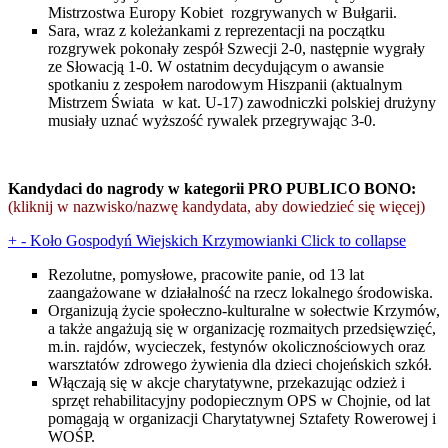
Mistrzostwa Europy Kobiet rozgrywanych w Bułgarii.
Sara, wraz z koleżankami z reprezentacji na początku
rozgrywek pokonały zespół Szwecji 2-0, następnie wygrały
ze Słowacją 1-0. W ostatnim decydującym o awansie
spotkaniu z zespołem narodowym Hiszpanii (aktualnym
Mistrzem Świata w kat. U-17) zawodniczki polskiej drużyny
musiały uznać wyższość rywalek przegrywając 3-0.
Kandydaci do nagrody w kategorii PRO PUBLICO BONO:
(kliknij w nazwisko/nazwę kandydata, aby dowiedzieć się więcej)
+
-
Koło Gospodyń Wiejskich Krzymowianki
Click to collapse
Rezolutne, pomysłowe, pracowite panie, od 13 lat
zaangażowane w działalność na rzecz lokalnego środowiska.
Organizują życie społeczno-kulturalne w sołectwie Krzymów,
a także angażują się w organizację rozmaitych przedsięwzięć,
m.in. rajdów, wycieczek, festynów okolicznościowych oraz
warsztatów zdrowego żywienia dla dzieci chojeńskich szkół.
Włączają się w akcje charytatywne, przekazując odzież i
sprzęt rehabilitacyjny podopiecznym OPS w Chojnie, od lat
pomagają w organizacji Charytatywnej Sztafety Rowerowej i
WOŚP.