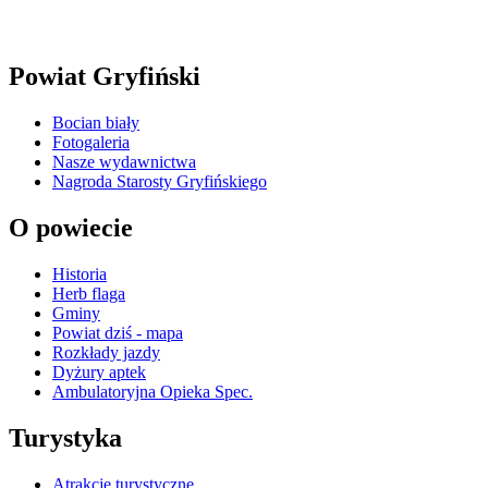
Powiat Gryfiński
Bocian biały
Fotogaleria
Nasze wydawnictwa
Nagroda Starosty Gryfińskiego
O powiecie
Historia
Herb flaga
Gminy
Powiat dziś - mapa
Rozkłady jazdy
Dyżury aptek
Ambulatoryjna Opieka Spec.
Turystyka
Atrakcje turystyczne