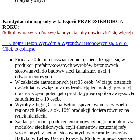
charytatywnych.
Kandydaci do nagrody w kategorii PRZEDSIĘBIORCA
ROKU:
(kliknij w nazwisko/nazwę kandydata, aby dowiedzieć się więcej)
+
-
Chojna Beton Wytwórnia Wyrobów Betonowych sp. z o. o.
Click to collapse
Firma z 20-letnim doświadczeniem, specjalizująca się w
produkcji prefabrykowanych wyrobów betonowych
stosowanych do budowy sieci kanalizacyjnych i
odwodnieniowych.
W zakładzie zatrudnionych jest 35 osób. W ciągu ostatnich
dwóch lat, w związku z modernizacją technologii produkcji
oraz rozwojem potencjału produkcyjnego spółka zwiększyła
zatrudnienie o 10 osób.
Wyroby z logo „Chojna Beton” sprzedawane są w wielu
regionach Polski, a ok. 10% produkcji dociera również na
rynek niemiecki.
Zakład jest m.in. producentem innowacyjnego produktu tzw.
modułów siedliskowych, czyli elementów sztucznej rafy
wykonanych z betonu stosowanych w ochronie brzegów
Bałtyku w Łebie, Ustce i Rowach. Moduły umieszczane są