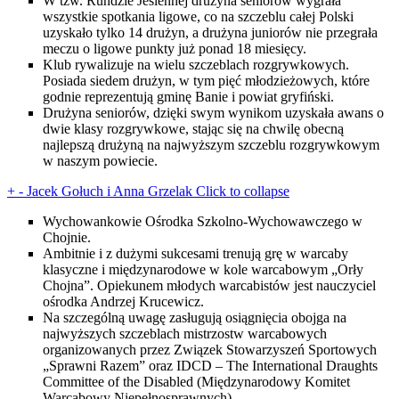
W tzw. Rundzie Jesiennej drużyna seniorów wygrała
wszystkie spotkania ligowe, co na szczeblu całej Polski
uzyskało tylko 14 drużyn, a drużyna juniorów nie przegrała
meczu o ligowe punkty już ponad 18 miesięcy.
Klub rywalizuje na wielu szczeblach rozgrywkowych.
Posiada siedem drużyn, w tym pięć młodzieżowych, które
godnie reprezentują gminę Banie i powiat gryfiński.
Drużyna seniorów, dzięki swym wynikom uzyskała awans o
dwie klasy rozgrywkowe, stając się na chwilę obecną
najlepszą drużyną na najwyższym szczeblu rozgrywkowym
w naszym powiecie.
+
-
Jacek Gołuch i Anna Grzelak
Click to collapse
Wychowankowie Ośrodka Szkolno-Wychowawczego w
Chojnie.
Ambitnie i z dużymi sukcesami trenują grę w warcaby
klasyczne i międzynarodowe w kole warcabowym „Orły
Chojna”. Opiekunem młodych warcabistów jest nauczyciel
ośrodka Andrzej Krucewicz.
Na szczególną uwagę zasługują osiągnięcia obojga na
najwyższych szczeblach mistrzostw warcabowych
organizowanych przez Związek Stowarzyszeń Sportowych
„Sprawni Razem” oraz IDCD – The International Draughts
Committee of the Disabled (Międzynarodowy Komitet
Warcabowy Niepełnosprawnych).