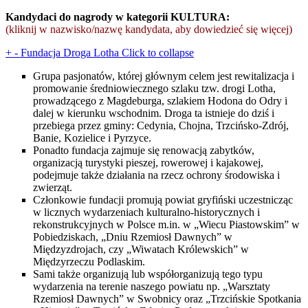
Kandydaci do nagrody w kategorii KULTURA:
(kliknij w nazwisko/nazwę kandydata, aby dowiedzieć się więcej)
+
-
Fundacja Droga Lotha
Click to collapse
Grupa pasjonatów, której głównym celem jest rewitalizacja i
promowanie średniowiecznego szlaku tzw. drogi Lotha,
prowadzącego z Magdeburga, szlakiem Hodona do Odry i
dalej w kierunku wschodnim. Droga ta istnieje do dziś i
przebiega przez gminy: Cedynia, Chojna, Trzcińsko-Zdrój,
Banie, Kozielice i Pyrzyce.
Ponadto fundacja zajmuje się renowacją zabytków,
organizacją turystyki pieszej, rowerowej i kajakowej,
podejmuje także działania na rzecz ochrony środowiska i
zwierząt.
Członkowie fundacji promują powiat gryfiński uczestnicząc
w licznych wydarzeniach kulturalno-historycznych i
rekonstrukcyjnych w Polsce m.in. w „Wiecu Piastowskim” w
Pobiedziskach, „Dniu Rzemiosł Dawnych” w
Międzyzdrojach, czy „Wiwatach Królewskich” w
Międzyrzeczu Podlaskim.
Sami także organizują lub współorganizują tego typu
wydarzenia na terenie naszego powiatu np. „Warsztaty
Rzemiosł Dawnych” w Swobnicy oraz „Trzcińskie Spotkania