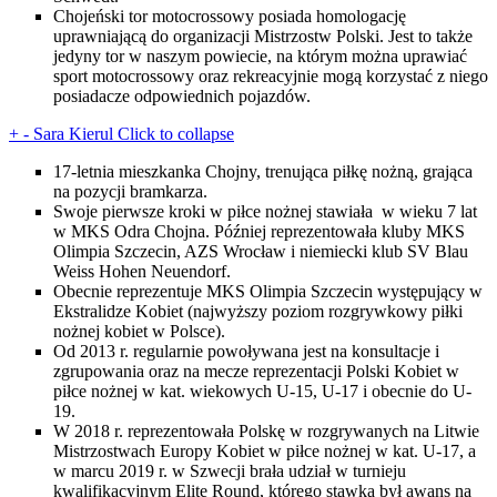
Chojeński tor motocrossowy posiada homologację
uprawniającą do organizacji Mistrzostw Polski. Jest to także
jedyny tor w naszym powiecie, na którym można uprawiać
sport motocrossowy oraz rekreacyjnie mogą korzystać z niego
posiadacze odpowiednich pojazdów.
+
-
Sara Kierul
Click to collapse
17-letnia mieszkanka Chojny, trenująca piłkę nożną, grająca
na pozycji bramkarza.
Swoje pierwsze kroki w piłce nożnej stawiała w wieku 7 lat
w MKS Odra Chojna. Później reprezentowała kluby MKS
Olimpia Szczecin, AZS Wrocław i niemiecki klub SV Blau
Weiss Hohen Neuendorf.
Obecnie reprezentuje MKS Olimpia Szczecin występujący w
Ekstralidze Kobiet (najwyższy poziom rozgrywkowy piłki
nożnej kobiet w Polsce).
Od 2013 r. regularnie powoływana jest na konsultacje i
zgrupowania oraz na mecze reprezentacji Polski Kobiet w
piłce nożnej w kat. wiekowych U-15, U-17 i obecnie do U-
19.
W 2018 r. reprezentowała Polskę w rozgrywanych na Litwie
Mistrzostwach Europy Kobiet w piłce nożnej w kat. U-17, a
w marcu 2019 r. w Szwecji brała udział w turnieju
kwalifikacyjnym Elite Round, którego stawką był awans na