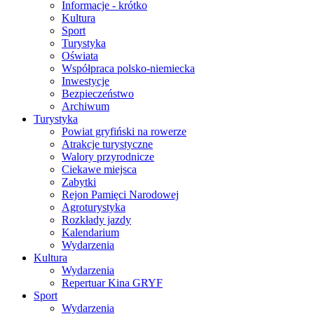
Informacje - krótko
Kultura
Sport
Turystyka
Oświata
Współpraca polsko-niemiecka
Inwestycje
Bezpieczeństwo
Archiwum
Turystyka
Powiat gryfiński na rowerze
Atrakcje turystyczne
Walory przyrodnicze
Ciekawe miejsca
Zabytki
Rejon Pamięci Narodowej
Agroturystyka
Rozkłady jazdy
Kalendarium
Wydarzenia
Kultura
Wydarzenia
Repertuar Kina GRYF
Sport
Wydarzenia