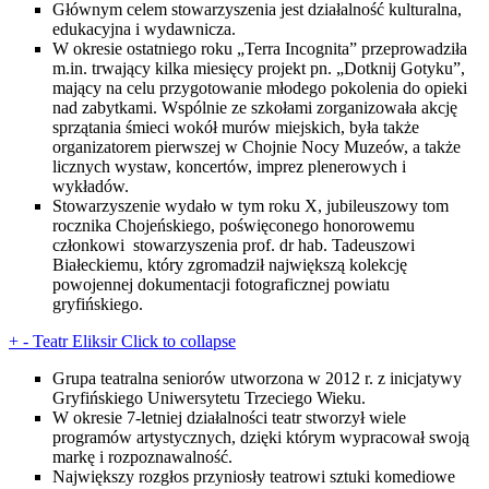
Głównym celem stowarzyszenia jest działalność kulturalna,
edukacyjna i wydawnicza.
W okresie ostatniego roku „Terra Incognita” przeprowadziła
m.in. trwający kilka miesięcy projekt pn. „Dotknij Gotyku”,
mający na celu przygotowanie młodego pokolenia do opieki
nad zabytkami. Wspólnie ze szkołami zorganizowała akcję
sprzątania śmieci wokół murów miejskich, była także
organizatorem pierwszej w Chojnie Nocy Muzeów, a także
licznych wystaw, koncertów, imprez plenerowych i
wykładów.
Stowarzyszenie wydało w tym roku X, jubileuszowy tom
rocznika Chojeńskiego, poświęconego honorowemu
członkowi stowarzyszenia prof. dr hab. Tadeuszowi
Białeckiemu, który zgromadził największą kolekcję
powojennej dokumentacji fotograficznej powiatu
gryfińskiego.
+
-
Teatr Eliksir
Click to collapse
Grupa teatralna seniorów utworzona w 2012 r. z inicjatywy
Gryfińskiego Uniwersytetu Trzeciego Wieku.
W okresie 7-letniej działalności teatr stworzył wiele
programów artystycznych, dzięki którym wypracował swoją
markę i rozpoznawalność.
Największy rozgłos przyniosły teatrowi sztuki komediowe