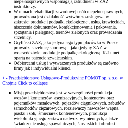
niepełnosprawnych wspomagają zatrudnieni w ZAZ
instruktorzy.
W ramach rehabilitacji zawodowej osób niepełnosprawnych,
prowadzona jest działalność wytwórczo-usługowa w
zakresie: produkcji podpałki ekologicznej, usług krawieckich,
niszczenia dokumentów, konfekcjonowania i pakowania,
sprzątania i pielęgnacji terenów zielonych oraz prowadzenia
strzelnicy.
Gryfiński ZAZ, jako jedyna tego typu placówka w Polsce
prowadzi strzelnicę sportową i jako jedyny ZAZ w
województwie produkuje podpałkę ekologiczną K-Lumet
opartą na patencie szwajcarskim.
Odbiorcami usług i wytwarzanych produktów są zarówno
firmy jak i indywidualni klienci.
+
-
Przedsiębiorstwo Usługowo-Produkcyjne POMOT sp. z o.o. w
Chojnie
Click to collapse
Misją przedsiębiorstwa jest w szczególności produkcja
wozów i kontenerów asenizacyjnych, kontenerów oraz
pojemników metalowych, pojazdów ciągnikowych, zabudów
samochodów ciężarowych, rozsiewaczy nawozów wapna,
piasku i soli, śmieciarek kontenerowych, produkcja
wielofunkcyjnego zestawu nadwozi wymiennych, a także
świadczenie usług: spawalniczych, ślusarskich i obróbki