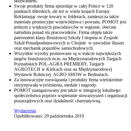
skrawaniem.
Swoje produkty firma sprzedaje w całej Polsce w 120
punktach dilerskich, ale też w wielu krajach Europy.
Reklamując swoje towary w folderach, zamieszcza także
materiały promocyjne województwa i powiatu. POMOT jest
jednym z większych pracodawców w regionie, obecnie
zatrudnia ponad stu pracowników. Firma objęła także
patronatem klasy Branżowej Szkoły I stopnia w Zespole
Szkół Ponadpodstawowych w Chojnie w zawodzie ślusarz
oraz mechanik pojazdów samochodowych.
Wszystkie wyroby promowane są w trakcie największych
targów branżowych m.in. na Międzynarodowych Targach
Poznańskich POL-AGRA PREMIERY, Targach
AGROTECH w Kielcach oraz na Międzynarodowej
Wystawie Rolniczej AGRO SHOW w Bednarach.
Za innowacyjne rozwiązania i produkty firma wielokrotnie
otrzymywała wyróżnienia, medale i nagrody.
POMOT zaangażowany jest także w integrację lokalnego
społeczeństwa poprzez wspieranie stowarzyszeń i organizacji
pozarządowych oraz działalność charytatywną.
Wydarzenia
Opublikowano: 29 października 2019