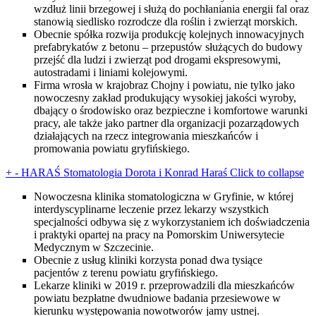
wzdłuż linii brzegowej i służą do pochłaniania energii fal oraz
stanowią siedlisko rozrodcze dla roślin i zwierząt morskich.
Obecnie spółka rozwija produkcję kolejnych innowacyjnych
prefabrykatów z betonu – przepustów służących do budowy
przejść dla ludzi i zwierząt pod drogami ekspresowymi,
autostradami i liniami kolejowymi.
Firma wrosła w krajobraz Chojny i powiatu, nie tylko jako
nowoczesny zakład produkujący wysokiej jakości wyroby,
dbający o środowisko oraz bezpieczne i komfortowe warunki
pracy, ale także jako partner dla organizacji pozarządowych
działających na rzecz integrowania mieszkańców i
promowania powiatu gryfińskiego.
+
-
HARAŚ Stomatologia Dorota i Konrad Haraś
Click to collapse
Nowoczesna klinika stomatologiczna w Gryfinie, w której
interdyscyplinarne leczenie przez lekarzy wszystkich
specjalności odbywa się z wykorzystaniem ich doświadczenia
i praktyki opartej na pracy na Pomorskim Uniwersytecie
Medycznym w Szczecinie.
Obecnie z usług kliniki korzysta ponad dwa tysiące
pacjentów z terenu powiatu gryfińskiego.
Lekarze kliniki w 2019 r. przeprowadzili dla mieszkańców
powiatu bezpłatne dwudniowe badania przesiewowe w
kierunku występowania nowotworów jamy ustnej.