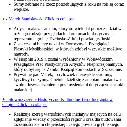
Sumy zebrane na rzecz potrzebujących z roku na rok są coraz
większe.
+
-
Marek Stanisławski
Click to collapse
Artysta malarz – amator, który od wielu lat poprzez udział w
różnego rodzaju przeglądach i konkursach plastycznych
reprezentuje gminę Trzcińsko-Zdrój i powiat gryfiński.
Z sukcesami bierze udział w Dorocznych Przeglądach
Plastyki Myśliborskiej, w których zdobył wszystkie możliwe
nagrody.
W sierpniu 2019 r. został wyróżniony w Wojewódzkim
Przeglądzie Prac Plastycznych Artystów Nieprofesjonalnych,
który odbył się na Zamku Książąt Pomorskich w Szczecinie.
Prywatnie pan Marek, to człowiek niezwykle skromny,
życzliwy i uczynny. Chętnie dzieli się z adeptami malarstwa
swoim doświadczeniem i przemyśleniami dotyczącymi sztuki
malarskiej.
+
-
Stowarzyszenie Historyczno-Kulturalne Terra Incognita w
Chojnie
Click to collapse
Realizuje szereg wartościowych inicjatyw mających na celu
zgłębianie wiedzy o przeszłości regionu oraz dla budowania
tożsamości ziemi chojeńskiej i całego powiatu gryfińskiego.