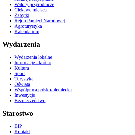
Walory przyrodnicze
Ciekawe miejsca
Zabytki
Rejon Pamięci Narodowej
Agroturystyka
Kalendarium
Wydarzenia
Wydarzenia lokalne
Informacje - krótko
Kultura
Sport
Turystyka
Oświata
Współpraca polsko-niemiecka
Inwestycje
Bezpieczeństwo
Starostwo
BIP
Kontakt