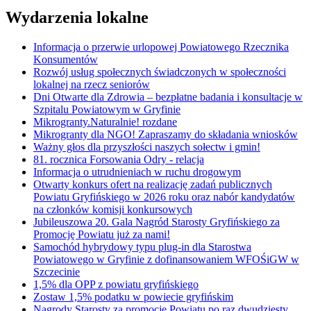
Wydarzenia lokalne
Informacja o przerwie urlopowej Powiatowego Rzecznika
Konsumentów
Rozwój usług społecznych świadczonych w społeczności
lokalnej na rzecz seniorów
Dni Otwarte dla Zdrowia – bezpłatne badania i konsultacje w
Szpitalu Powiatowym w Gryfinie
Mikrogranty.Naturalnie! rozdane
Mikrogranty dla NGO! Zapraszamy do składania wniosków
Ważny głos dla przyszłości naszych sołectw i gmin!
81. rocznica Forsowania Odry - relacja
Informacja o utrudnieniach w ruchu drogowym
Otwarty konkurs ofert na realizację zadań publicznych
Powiatu Gryfińskiego w 2026 roku oraz nabór kandydatów
na członków komisji konkursowych
Jubileuszowa 20. Gala Nagród Starosty Gryfińskiego za
Promocję Powiatu już za nami!
Samochód hybrydowy typu plug-in dla Starostwa
Powiatowego w Gryfinie z dofinansowaniem WFOŚiGW w
Szczecinie
1,5% dla OPP z powiatu gryfińskiego
Zostaw 1,5% podatku w powiecie gryfińskim
Nagrody Starosty za promocję Powiatu po raz dwudziesty.