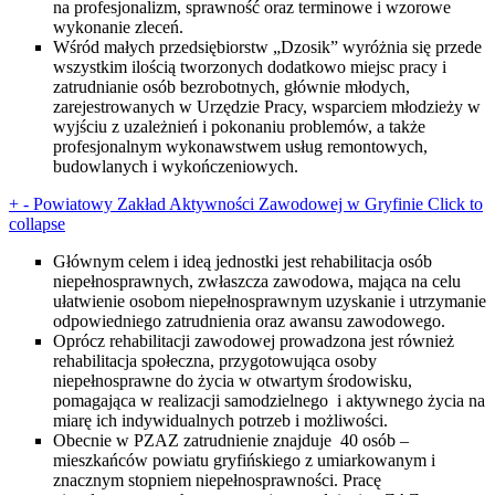
na profesjonalizm, sprawność oraz terminowe i wzorowe
wykonanie zleceń.
Wśród małych przedsiębiorstw „Dzosik” wyróżnia się przede
wszystkim ilością tworzonych dodatkowo miejsc pracy i
zatrudnianie osób bezrobotnych, głównie młodych,
zarejestrowanych w Urzędzie Pracy, wsparciem młodzieży w
wyjściu z uzależnień i pokonaniu problemów, a także
profesjonalnym wykonawstwem usług remontowych,
budowlanych i wykończeniowych.
+
-
Powiatowy Zakład Aktywności Zawodowej w Gryfinie
Click to
collapse
Głównym celem i ideą jednostki jest rehabilitacja osób
niepełnosprawnych, zwłaszcza zawodowa, mająca na celu
ułatwienie osobom niepełnosprawnym uzyskanie i utrzymanie
odpowiedniego zatrudnienia oraz awansu zawodowego.
Oprócz rehabilitacji zawodowej prowadzona jest również
rehabilitacja społeczna, przygotowująca osoby
niepełnosprawne do życia w otwartym środowisku,
pomagająca w realizacji samodzielnego i aktywnego życia na
miarę ich indywidualnych potrzeb i możliwości.
Obecnie w PZAZ zatrudnienie znajduje 40 osób –
mieszkańców powiatu gryfińskiego z umiarkowanym i
znacznym stopniem niepełnosprawności. Pracę