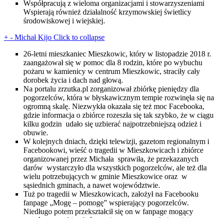
Współpracują z wieloma organizacjami i stowarzyszeniami
Wspierają również działalność krzymowskiej świetlicy
środowiskowej i wiejskiej.
+
-
Michał Kijo
Click to collapse
26-letni mieszkaniec Mieszkowic, który w listopadzie 2018 r.
zaangażował się w pomoc dla 8 rodzin, które po wybuchu
pożaru w kamienicy w centrum Mieszkowic, straciły cały
dorobek życia i dach nad głową.
Na portalu zrzutka.pl zorganizował zbiórkę pieniędzy dla
pogorzelców, która w błyskawicznym tempie rozwinęła się na
ogromną skalę. Niezwykła okazała się też moc Facebooka,
gdzie informacja o zbiórce rozeszła się tak szybko, że w ciągu
kilku godzin udało się uzbierać najpotrzebniejszą odzież i
obuwie.
W kolejnych dniach, dzięki telewizji, gazetom regionalnym i
Facebookowi, wieść o tragedii w Mieszkowicach i zbiórce
organizowanej przez Michała sprawiła, że przekazanych
darów wystarczyło dla wszystkich pogorzelców, ale też dla
wielu potrzebujących w gminie Mieszkowice oraz w
sąsiednich gminach, a nawet województwie.
Tuż po tragedii w Mieszkowicach, założył na Facebooku
fanpage „Mogę – pomogę” wspierający pogorzelców.
Niedługo potem przekształcił się on w fanpage mogący