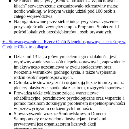
W ramach inicjatywy „Krok za krokiem – Widuchowa na
kijach” stowarzyszenie zorganizowało rekreacyjny marsz
nordic walking, w którym wzięło udział pod 100 osób z
całego województwa.
Na organizowane przez siebie inicjatywy stowarzyszenie
pozyskuje środki zewnętrzne np. z Programu Społecznik i
pośród lokalnych przedsiębiorców i osób prywatnych.
+
-
Stowarzyszenie na Rzecz Osób Niepełnosprawnych Jesteśmy w
Chojnie
Click to collapse
Działa od 13 lat, a głównym celem jego działalności jest
wyrównywanie szans osób niepełnosprawnych, zapewnienie
im aktywnego uczestnictwa w życiu społecznym oraz
tworzenie warunków godnego życia, a także wspieranie
rodzin osób niepełnosprawnych.
Członkowie stowarzyszenia organizują liczne imprezy m.in.:
plenery plastyczne, spotkania z teatrem, rozgrywki sportowe.
Prowadzą także cykliczne zajęcia warsztatowe,
rehabilitacyjne, poradnictwo psychologiczne oraz wsparcie i
pomoc rodzinom dotkniętym problemem niepełnosprawności
w przezwyciężaniu codziennych trudności.
Stowarzyszenie wraz ze Środowiskowym Domem
Samopomocy oraz wieloma instytucjami i osobami
prywatnymi jest organizatorem licznych akcji