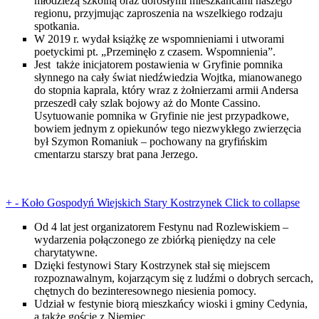
młodzieżą szkolną oraz dorosłymi mieszkańcami naszego
regionu, przyjmując zaproszenia na wszelkiego rodzaju
spotkania.
W 2019 r. wydał książkę ze wspomnieniami i utworami
poetyckimi pt. „Przeminęło z czasem. Wspomnienia”.
Jest także inicjatorem postawienia w Gryfinie pomnika
słynnego na cały świat niedźwiedzia Wojtka, mianowanego
do stopnia kaprala, który wraz z żołnierzami armii Andersa
przeszedł cały szlak bojowy aż do Monte Cassino.
Usytuowanie pomnika w Gryfinie nie jest przypadkowe,
bowiem jednym z opiekunów tego niezwykłego zwierzęcia
był Szymon Romaniuk – pochowany na gryfińskim
cmentarzu starszy brat pana Jerzego.
+
-
Koło Gospodyń Wiejskich Stary Kostrzynek
Click to collapse
Od 4 lat jest organizatorem Festynu nad Rozlewiskiem –
wydarzenia połączonego ze zbiórką pieniędzy na cele
charytatywne.
Dzięki festynowi Stary Kostrzynek stał się miejscem
rozpoznawalnym, kojarzącym się z ludźmi o dobrych sercach,
chętnych do bezinteresownego niesienia pomocy.
Udział w festynie biorą mieszkańcy wioski i gminy Cedynia,
a także goście z Niemiec.