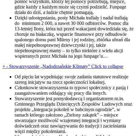
pomóc wszystkim, którzy tej pomocy potrzebują, miejsce,
gdzie każdy z każdym może się czymś podzielić. Funpage
działa do dziś, a ludzie chętnie pomagają.
Dzięki udostępnianiu, posty Michała trafiały i nadal trafiają
do minimum 2 000, a nawet 30 000 odbiorców. Pomoc dla
13-letniej Ilony, która tuż przed wakacjami dowiedziała się, że
choruje na białaczkę, wsparcie finansowe przy odbudowie
spalonego domu pani Mileny i jej rodziny, zbiórka ubrań dla
małej niepełnosprawnej dziewczynki i jej, także
niepełnosprawnej mamy – to tylko niektóre z wielu akcji
wspieranych przez Michała na jego funpage’u…
+
-
Stowarzyszenie „Nadodrzańskie Klimaty”
Click to collapse
Od pięciu lat wypełniając swoje zadania statutowe realizuje
szereg inicjatyw na rzecz społeczności lokalnej.
Członkowie stowarzyszenia to typowi społecznicy z pasją i
zaangażowaniem oddający się pracy dla innych.
Stowarzyszenie jest pomysłodawcą i organizatorem m.in.
Gminnego Przeglądu Dziecięcych Zespołów Ludowych oraz
projektu „Integracja pokoleń w babcinym ogrodzie”, w
ramach którego założono „Zielony zakątek” – miejsce
stwarzające możliwość wzajemnej integracji i wymiany
doświadczeń oraz nawiązywania do tradycji i zacieśniania
więzi między pokoleniami.