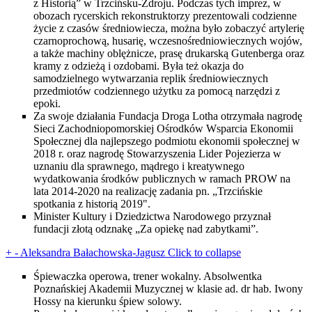
z Historią” w Trzcińsku-Zdroju. Podczas tych imprez, w
obozach rycerskich rekonstruktorzy prezentowali codzienne
życie z czasów średniowiecza, można było zobaczyć artylerię
czarnoprochową, husarię, wczesnośredniowiecznych wojów,
a także machiny oblężnicze, prasę drukarską Gutenberga oraz
kramy z odzieżą i ozdobami. Była też okazja do
samodzielnego wytwarzania replik średniowiecznych
przedmiotów codziennego użytku za pomocą narzędzi z
epoki.
Za swoje działania Fundacja Droga Lotha otrzymała nagrodę
Sieci Zachodniopomorskiej Ośrodków Wsparcia Ekonomii
Społecznej dla najlepszego podmiotu ekonomii społecznej w
2018 r. oraz nagrodę Stowarzyszenia Lider Pojezierza w
uznaniu dla sprawnego, mądrego i kreatywnego
wydatkowania środków publicznych w ramach PROW na
lata 2014-2020 na realizację zadania pn. „Trzcińskie
spotkania z historią 2019".
Minister Kultury i Dziedzictwa Narodowego przyznał
fundacji złotą odznakę „Za opiekę nad zabytkami”.
+
-
Aleksandra Bałachowska-Jagusz
Click to collapse
Śpiewaczka operowa, trener wokalny. Absolwentka
Poznańskiej Akademii Muzycznej w klasie ad. dr hab. Iwony
Hossy na kierunku śpiew solowy.