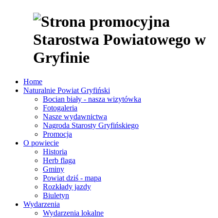
Home
Naturalnie Powiat Gryfiński
Bocian biały - nasza wizytówka
Fotogaleria
Nasze wydawnictwa
Nagroda Starosty Gryfińskiego
Promocja
O powiecie
Historia
Herb flaga
Gminy
Powiat dziś - mapa
Rozkłady jazdy
Biuletyn
Wydarzenia
Wydarzenia lokalne