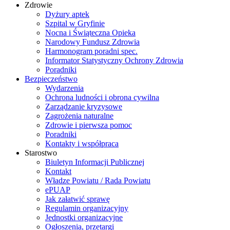
Zdrowie
Dyżury aptek
Szpital w Gryfinie
Nocna i Świąteczna Opieka
Narodowy Fundusz Zdrowia
Harmonogram poradni spec.
Informator Statystyczny Ochrony Zdrowia
Poradniki
Bezpieczeństwo
Wydarzenia
Ochrona ludności i obrona cywilna
Zarządzanie kryzysowe
Zagrożenia naturalne
Zdrowie i pierwsza pomoc
Poradniki
Kontakty i współpraca
Starostwo
Biuletyn Informacji Publicznej
Kontakt
Władze Powiatu / Rada Powiatu
ePUAP
Jak załatwić sprawę
Regulamin organizacyjny
Jednostki organizacyjne
Ogłoszenia, przetargi