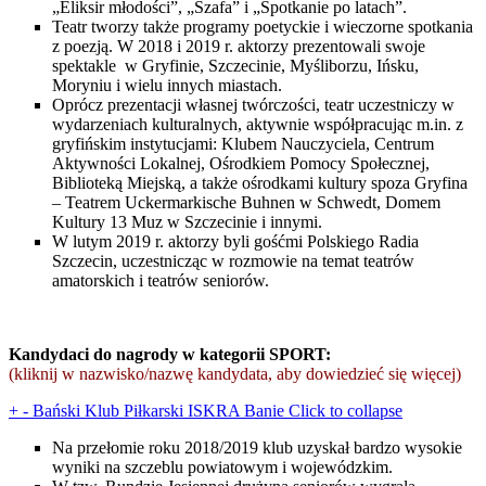
„Eliksir młodości”, „Szafa” i „Spotkanie po latach”.
Teatr tworzy także programy poetyckie i wieczorne spotkania
z poezją. W 2018 i 2019 r. aktorzy prezentowali swoje
spektakle w Gryfinie, Szczecinie, Myśliborzu, Ińsku,
Moryniu i wielu innych miastach.
Oprócz prezentacji własnej twórczości, teatr uczestniczy w
wydarzeniach kulturalnych, aktywnie współpracując m.in. z
gryfińskim instytucjami: Klubem Nauczyciela, Centrum
Aktywności Lokalnej, Ośrodkiem Pomocy Społecznej,
Biblioteką Miejską, a także ośrodkami kultury spoza Gryfina
– Teatrem Uckermarkische Buhnen w Schwedt, Domem
Kultury 13 Muz w Szczecinie i innymi.
W lutym 2019 r. aktorzy byli gośćmi Polskiego Radia
Szczecin, uczestnicząc w rozmowie na temat teatrów
amatorskich i teatrów seniorów.
Kandydaci do nagrody w kategorii SPORT:
(kliknij w nazwisko/nazwę kandydata, aby dowiedzieć się więcej)
+
-
Bański Klub Piłkarski ISKRA Banie
Click to collapse
Na przełomie roku 2018/2019 klub uzyskał bardzo wysokie
wyniki na szczeblu powiatowym i wojewódzkim.