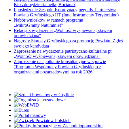
Kto zdobędzie statuetkę Bociana?
I posiedzenie Zespołu Koordynacyjnego ds. Partnerstwa
Powiatu Gryfińskiego IIT (Inne Instrumenty Terytorialne)
Nabór wniosków w ramach programu
„MikroGranty.Naturalnie!”
Relacja z wydarzenia „Wolność wyśpiewana, słowem
opowiedziana"
Nagrody Starosty Gryfińskiego za promocję Powiatu. Zgłoś
swojego kandydata
Zaproszenie na wydarzenie patriotyczno-kulturalne pt.
„Wolność wyśpiewana, słowem opowiedziana"
Zaproszenie na spotkanie konsultacyjne w sprawie
"Programu Współpracy Powiatu Gryfińskiego z
organizacjami pozarządowymi na rok 2026"