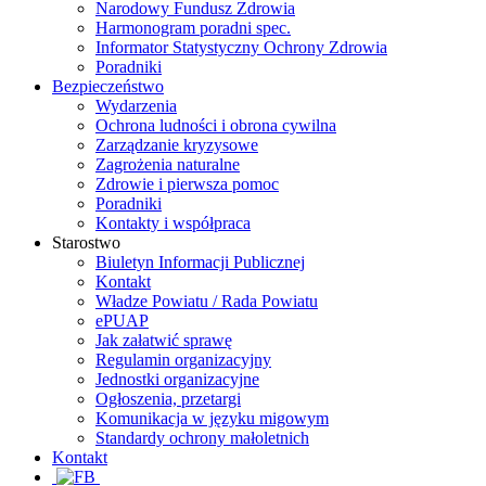
Narodowy Fundusz Zdrowia
Harmonogram poradni spec.
Informator Statystyczny Ochrony Zdrowia
Poradniki
Bezpieczeństwo
Wydarzenia
Ochrona ludności i obrona cywilna
Zarządzanie kryzysowe
Zagrożenia naturalne
Zdrowie i pierwsza pomoc
Poradniki
Kontakty i współpraca
Starostwo
Biuletyn Informacji Publicznej
Kontakt
Władze Powiatu / Rada Powiatu
ePUAP
Jak załatwić sprawę
Regulamin organizacyjny
Jednostki organizacyjne
Ogłoszenia, przetargi
Komunikacja w języku migowym
Standardy ochrony małoletnich
Kontakt