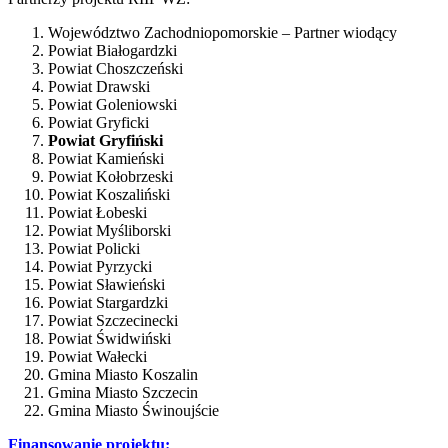
Województwo Zachodniopomorskie – Partner wiodący
Powiat Białogardzki
Powiat Choszczeński
Powiat Drawski
Powiat Goleniowski
Powiat Gryficki
Powiat Gryfiński
Powiat Kamieński
Powiat Kołobrzeski
Powiat Koszaliński
Powiat Łobeski
Powiat Myśliborski
Powiat Policki
Powiat Pyrzycki
Powiat Sławieński
Powiat Stargardzki
Powiat Szczecinecki
Powiat Świdwiński
Powiat Wałecki
Gmina Miasto Koszalin
Gmina Miasto Szczecin
Gmina Miasto Świnoujście
Finansowanie projektu: