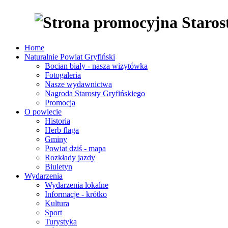
Home
Naturalnie Powiat Gryfiński
Bocian biały - nasza wizytówka
Fotogaleria
Nasze wydawnictwa
Nagroda Starosty Gryfińskiego
Promocja
O powiecie
Historia
Herb flaga
Gminy
Powiat dziś - mapa
Rozkłady jazdy
Biuletyn
Wydarzenia
Wydarzenia lokalne
Informacje - krótko
Kultura
Sport
Turystyka