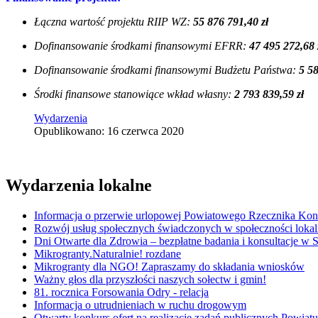
Łączna wartość projektu RIIP WZ:
55 876 791,40 zł
Dofinansowanie środkami finansowymi EFRR:
47 495 272,68 
Dofinansowanie środkami finansowymi Budżetu Państwa:
5 58
Środki finansowe stanowiące wkład własny:
2 793 839,59 zł
Wydarzenia
Opublikowano: 16 czerwca 2020
Wydarzenia lokalne
Informacja o przerwie urlopowej Powiatowego Rzecznika K
Rozwój usług społecznych świadczonych w społeczności lokal
Dni Otwarte dla Zdrowia – bezpłatne badania i konsultacje w
Mikrogranty.Naturalnie! rozdane
Mikrogranty dla NGO! Zapraszamy do składania wniosków
Ważny głos dla przyszłości naszych sołectw i gmin!
81. rocznica Forsowania Odry - relacja
Informacja o utrudnieniach w ruchu drogowym
Otwarty konkurs ofert na realizację zadań publicznych Powi