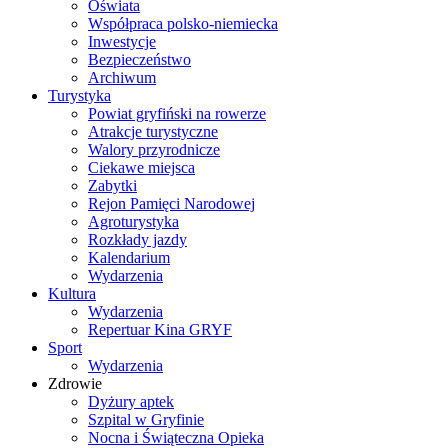
Oświata
Współpraca polsko-niemiecka
Inwestycje
Bezpieczeństwo
Archiwum
Turystyka
Powiat gryfiński na rowerze
Atrakcje turystyczne
Walory przyrodnicze
Ciekawe miejsca
Zabytki
Rejon Pamięci Narodowej
Agroturystyka
Rozkłady jazdy
Kalendarium
Wydarzenia
Kultura
Wydarzenia
Repertuar Kina GRYF
Sport
Wydarzenia
Zdrowie
Dyżury aptek
Szpital w Gryfinie
Nocna i Świąteczna Opieka