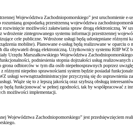
strzennej Województwa Zachodniopomorskiego” jest uruchomienie e-us
o rozumianą gospodarką przestrzenną województwa zachodniopomorskie
z rozwinięcie możliwości załatwiania spraw drogą elektroniczną. W sz
ez wdrożenie zintegrowanego systemu informacji przestrzennej wojewó
ealizujące cele publiczne. Wdrożone usługi będą udostępniane różnymi 
, urządzenia mobilne). Planowane e-usług będą realizowane w oparciu
h dla obywateli drogą elektroniczną. Użytkownicy systemu RIIP WZ bę
iały Urzędu Marszałkowskiego Województwa Zachodniopomorskiego, a 
kcjonalności, podniesienia stopnia dojrzałości usług realizowanych 
go grona odbiorców w tym dla osób niepełnosprawnych poprzez uwzgl
óżnymi niepełno sprawnościami system będzie posiadał funkcjonalnoś
Z usługi wewnątrzadministracyjne przyczynią się do usprawnienia za
usługi. Wiąże się to z lepszą jakością oraz szybszą obsługą interesant
jsy będą funkcjonować w pełnej zgodności, tak by współpracować z inn
nych możliwości implementacji.
rzennej Województwa Zachodniopomorskiego” jest przedsięwzięciem re
rskiego.