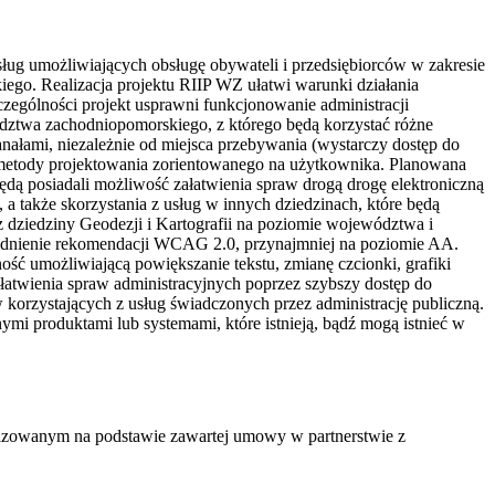
ług umożliwiających obsługę obywateli i przedsiębiorców w zakresie
go. Realizacja projektu RIIP WZ ułatwi warunki działania
czególności projekt usprawni funkcjonowanie administracji
dztwa zachodniopomorskiego, z którego będą korzystać różne
kanałami, niezależnie od miejsca przebywania (wystarczy dostęp do
 o metody projektowania zorientowanego na użytkownika. Planowana
dą posiadali możliwość załatwienia spraw drogą drogę elektroniczną
także skorzystania z usług w innych dziedzinach, które będą
z dziedziny Geodezji i Kartografii na poziomie województwa i
ędnienie rekomendacji WCAG 2.0, przynajmniej na poziomie AA.
ć umożliwiającą powiększanie tekstu, zmianę czcionki, grafiki
łatwienia spraw administracyjnych poprzez szybszy dostęp do
ów korzystających z usług świadczonych przez administrację publiczną.
ymi produktami lub systemami, które istnieją, bądź mogą istnieć w
alizowanym na podstawie zawartej umowy w partnerstwie z