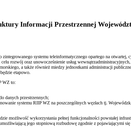
ruktury Informacji Przestrzennej Wojewód
o zintegrowanego systemu teleinformatycznego opartego na otwartej, cy
 celu rozwój oraz unowocześnienie usług wewnątrzadministracyjnych, 
skiego, a także również miedzy jednostkami administracji publiczne
 będzie etapowo.
P WZ to:
do danych przestrzennych;
cjonowanie systemu RIIP WZ na poszczególnych węzłach tj. Wojewódz
będzie możliwość wykorzystania pełnej funkcjonalności powstałej infr
ożliwiającą jego stopniową rozbudowę zgodnie z pojawiającymi się 