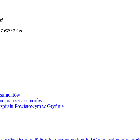
zł
7 679,13 zł
onsumentów
nej na rzecz seniorów
 Szpitalu Powiatowym w Gryfinie
atu Gryfińskiego w 2026 roku oraz nabór kandydatów na członków kom