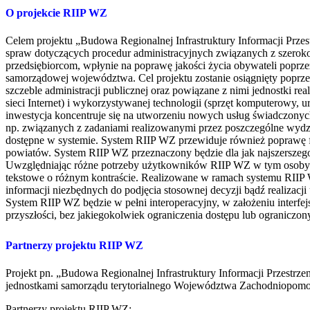
O projekcie RIIP WZ
Celem projektu „Budowa Regionalnej Infrastruktury Informacji Prze
spraw dotyczących procedur administracyjnych związanych z szerok
przedsiębiorcom, wpłynie na poprawę jakości życia obywateli poprze
samorządowej województwa. Cel projektu zostanie osiągnięty poprz
szczeble administracji publicznej oraz powiązane z nimi jednostki r
sieci Internet) i wykorzystywanej technologii (sprzęt komputerowy
inwestycja koncentruje się na utworzeniu nowych usług świadczonyc
np. związanych z zadaniami realizowanymi przez poszczególne wydz
dostępne w systemie. System RIIP WZ przewiduje również poprawę fun
powiatów. System RIIP WZ przeznaczony będzie dla jak najszersze
Uwzględniając różne potrzeby użytkowników RIIP WZ w tym osoby z r
tekstowe o różnym kontraście. Realizowane w ramach systemu RIIP W
informacji niezbędnych do podjęcia stosownej decyzji bądź realizacji 
System RIIP WZ będzie w pełni interoperacyjny, w założeniu interfe
przyszłości, bez jakiegokolwiek ograniczenia dostępu lub ograniczo
Partnerzy projektu RIIP WZ
Projekt pn. „Budowa Regionalnej Infrastruktury Informacji Przest
jednostkami samorządu terytorialnego Województwa Zachodniopomo
Partnerzy projektu RIIP WZ: