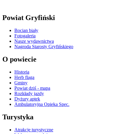
Powiat Gryfiński
Bocian biały
Fotogaleria
Nasze wydawnictwa
Nagroda Starosty Gryfińskiego
O powiecie
Historia
Herb flaga
Gminy
Powiat dziś - mapa
Rozkłady jazdy
Dyżury aptek
Ambulatoryjna Opieka Spec.
Turystyka
Atrakcje turystyczne