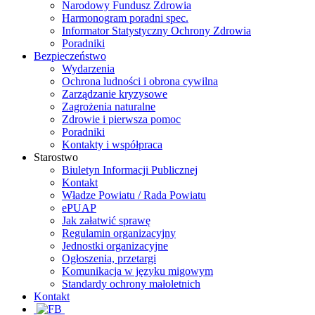
Narodowy Fundusz Zdrowia
Harmonogram poradni spec.
Informator Statystyczny Ochrony Zdrowia
Poradniki
Bezpieczeństwo
Wydarzenia
Ochrona ludności i obrona cywilna
Zarządzanie kryzysowe
Zagrożenia naturalne
Zdrowie i pierwsza pomoc
Poradniki
Kontakty i współpraca
Starostwo
Biuletyn Informacji Publicznej
Kontakt
Władze Powiatu / Rada Powiatu
ePUAP
Jak załatwić sprawę
Regulamin organizacyjny
Jednostki organizacyjne
Ogłoszenia, przetargi
Komunikacja w języku migowym
Standardy ochrony małoletnich
Kontakt