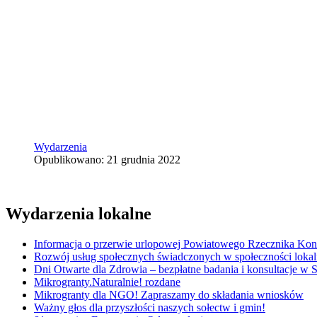
Wydarzenia
Opublikowano: 21 grudnia 2022
Wydarzenia lokalne
Informacja o przerwie urlopowej Powiatowego Rzecznika K
Rozwój usług społecznych świadczonych w społeczności lokal
Dni Otwarte dla Zdrowia – bezpłatne badania i konsultacje w
Mikrogranty.Naturalnie! rozdane
Mikrogranty dla NGO! Zapraszamy do składania wniosków
Ważny głos dla przyszłości naszych sołectw i gmin!