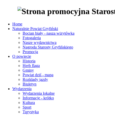
Home
Naturalnie Powiat Gryfiński
Bocian biały - nasza wizytówka
Fotogaleria
Nasze wydawnictwa
Nagroda Starosty Gryfińskiego
Promocja
O powiecie
Historia
Herb flaga
Gminy
Powiat dziś - mapa
Rozkłady jazdy
Biuletyn
Wydarzenia
Wydarzenia lokalne
Informacje - krótko
Kultura
Sport
Turystyka