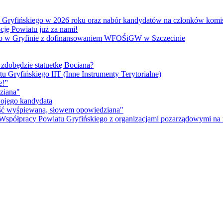
atu Gryfińskiego w 2026 roku oraz nabór kandydatów na członków kom
cję Powiatu już za nami!
go w Gryfinie z dofinansowaniem WFOŚiGW w Szczecinie
 zdobędzie statuetkę Bociana?
u Gryfińskiego IIT (Inne Instrumenty Terytorialne)
e!”
ziana"
wojego kandydata
ność wyśpiewana, słowem opowiedziana"
 Współpracy Powiatu Gryfińskiego z organizacjami pozarządowymi na