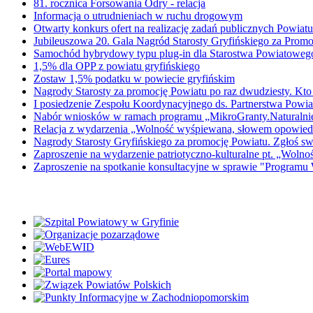
81. rocznica Forsowania Odry - relacja
Informacja o utrudnieniach w ruchu drogowym
Otwarty konkurs ofert na realizację zadań publicznych Powi
Jubileuszowa 20. Gala Nagród Starosty Gryfińskiego za Promo
Samochód hybrydowy typu plug-in dla Starostwa Powiatowe
1,5% dla OPP z powiatu gryfińskiego
Zostaw 1,5% podatku w powiecie gryfińskim
Nagrody Starosty za promocję Powiatu po raz dwudziesty. Kto
I posiedzenie Zespołu Koordynacyjnego ds. Partnerstwa Powiat
Nabór wniosków w ramach programu „MikroGranty.Naturalni
Relacja z wydarzenia „Wolność wyśpiewana, słowem opowied
Nagrody Starosty Gryfińskiego za promocję Powiatu. Zgłoś s
Zaproszenie na wydarzenie patriotyczno-kulturalne pt. „Wol
Zaproszenie na spotkanie konsultacyjne w sprawie "Programu