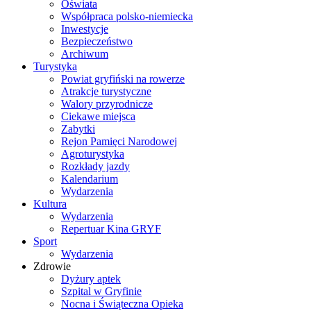
Oświata
Współpraca polsko-niemiecka
Inwestycje
Bezpieczeństwo
Archiwum
Turystyka
Powiat gryfiński na rowerze
Atrakcje turystyczne
Walory przyrodnicze
Ciekawe miejsca
Zabytki
Rejon Pamięci Narodowej
Agroturystyka
Rozkłady jazdy
Kalendarium
Wydarzenia
Kultura
Wydarzenia
Repertuar Kina GRYF
Sport
Wydarzenia
Zdrowie
Dyżury aptek
Szpital w Gryfinie
Nocna i Świąteczna Opieka