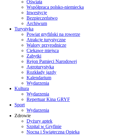
Oświata
Współpraca polsko-niemiecka
Inwestycje
Bezpieczeństwo
Archiwum
Turystyka
Powiat gryfiński na rowerze
Atrakcje turystyczne
Walory przyrodnicze
Ciekawe miejsca
Zabytki
Rejon Pamięci Narodowej
Agroturystyka
Rozkłady jazdy
Kalendarium
Wydarzenia
Kultura
Wydarzenia
Repertuar Kina GRYF
Sport
Wydarzenia
Zdrowie
Dyżury aptek
Szpital w Gryfinie
Nocna i Świąteczna Opieka