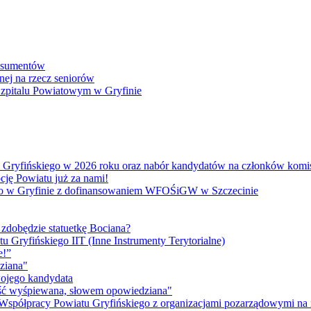
onsumentów
nej na rzecz seniorów
 Szpitalu Powiatowym w Gryfinie
atu Gryfińskiego w 2026 roku oraz nabór kandydatów na członków kom
cję Powiatu już za nami!
go w Gryfinie z dofinansowaniem WFOŚiGW w Szczecinie
 zdobędzie statuetkę Bociana?
u Gryfińskiego IIT (Inne Instrumenty Terytorialne)
e!”
ziana"
wojego kandydata
ność wyśpiewana, słowem opowiedziana"
 Współpracy Powiatu Gryfińskiego z organizacjami pozarządowymi na