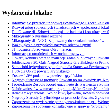
Wydarzenia lokalne
Informacja o przerwie urlopowej Powiatowego Rzecznika K
Rozwój usług społecznych świadczonych w społeczności lokal
Dni Otwarte dla Zdrowia – bezpłatne badania i konsultacje w
Mikrogranty.Naturalnie! rozdane
Mikrogranty dla NGO! Zapraszamy do składania wniosków
Ważny głos dla przyszłości naszych sołectw i gmin!
81. rocznica Forsowania Odry - relacja
Informacja o utrudnieniach w ruchu drogowym
Otwarty konkurs ofert na realizację zadań publicznych Powi
Jubileuszowa 20. Gala Nagród Starosty Gryfińskiego za Promo
Samochód hybrydowy typu plug-in dla Starostwa Powiatowe
1,5% dla OPP z powiatu gryfińskiego
Zostaw 1,5% podatku w powiecie gryfińskim
Nagrody Starosty za promocję Powiatu po raz dwudziesty. Kto
I posiedzenie Zespołu Koordynacyjnego ds. Partnerstwa Powiat
Nabór wniosków w ramach programu „MikroGranty.Naturalni
Relacja z wydarzenia „Wolność wyśpiewana, słowem opowied
Nagrody Starosty Gryfińskiego za promocję Powiatu. Zgłoś s
Zaproszenie na wydarzenie patriotyczno-kulturalne pt. „Wol
Zaproszenie na spotkanie konsultacyjne w sprawie "Programu