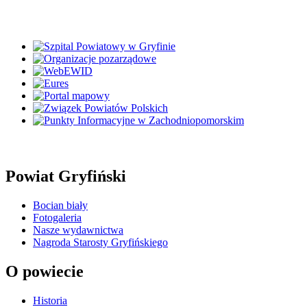
Powiat Gryfiński
Bocian biały
Fotogaleria
Nasze wydawnictwa
Nagroda Starosty Gryfińskiego
O powiecie
Historia