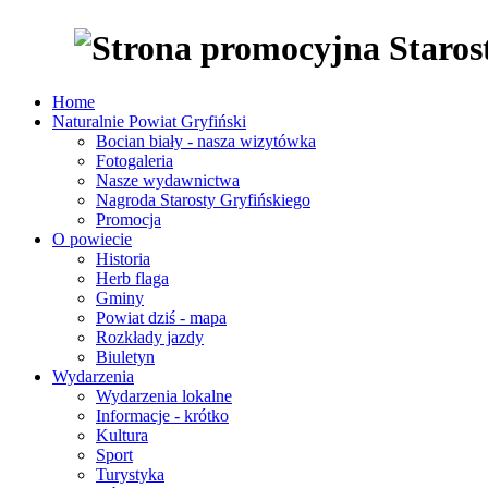
Home
Naturalnie Powiat Gryfiński
Bocian biały - nasza wizytówka
Fotogaleria
Nasze wydawnictwa
Nagroda Starosty Gryfińskiego
Promocja
O powiecie
Historia
Herb flaga
Gminy
Powiat dziś - mapa
Rozkłady jazdy
Biuletyn
Wydarzenia
Wydarzenia lokalne
Informacje - krótko
Kultura
Sport
Turystyka