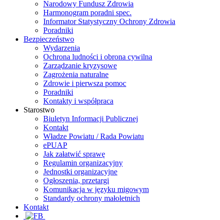
Narodowy Fundusz Zdrowia
Harmonogram poradni spec.
Informator Statystyczny Ochrony Zdrowia
Poradniki
Bezpieczeństwo
Wydarzenia
Ochrona ludności i obrona cywilna
Zarządzanie kryzysowe
Zagrożenia naturalne
Zdrowie i pierwsza pomoc
Poradniki
Kontakty i współpraca
Starostwo
Biuletyn Informacji Publicznej
Kontakt
Władze Powiatu / Rada Powiatu
ePUAP
Jak załatwić sprawę
Regulamin organizacyjny
Jednostki organizacyjne
Ogłoszenia, przetargi
Komunikacja w języku migowym
Standardy ochrony małoletnich
Kontakt