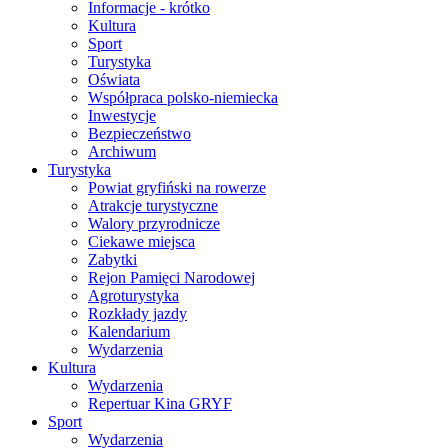
Informacje - krótko
Kultura
Sport
Turystyka
Oświata
Współpraca polsko-niemiecka
Inwestycje
Bezpieczeństwo
Archiwum
Turystyka
Powiat gryfiński na rowerze
Atrakcje turystyczne
Walory przyrodnicze
Ciekawe miejsca
Zabytki
Rejon Pamięci Narodowej
Agroturystyka
Rozkłady jazdy
Kalendarium
Wydarzenia
Kultura
Wydarzenia
Repertuar Kina GRYF
Sport
Wydarzenia