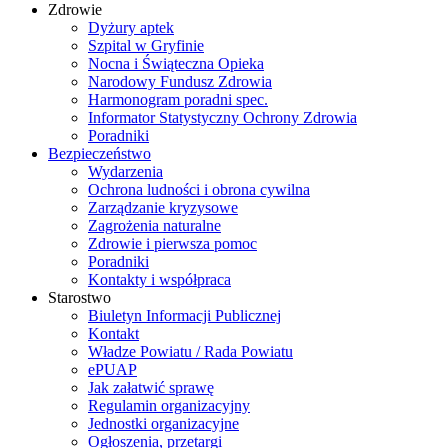
Zdrowie
Dyżury aptek
Szpital w Gryfinie
Nocna i Świąteczna Opieka
Narodowy Fundusz Zdrowia
Harmonogram poradni spec.
Informator Statystyczny Ochrony Zdrowia
Poradniki
Bezpieczeństwo
Wydarzenia
Ochrona ludności i obrona cywilna
Zarządzanie kryzysowe
Zagrożenia naturalne
Zdrowie i pierwsza pomoc
Poradniki
Kontakty i współpraca
Starostwo
Biuletyn Informacji Publicznej
Kontakt
Władze Powiatu / Rada Powiatu
ePUAP
Jak załatwić sprawę
Regulamin organizacyjny
Jednostki organizacyjne
Ogłoszenia, przetargi