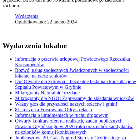
zachodu.
Wydarzenia
Opublikowano: 22 lutego 2024
Wydarzenia lokalne
Informacja o przerwie urlopowej Powiatowego Rzecznika
Konsumentów
Rozwój usług społecznych świadczonych w społeczności
lokalnej na rzecz seniorów
Dni Otwarte dla Zdrowia – bezpłatne badania i konsultacje w
Szpitalu Powiatowym w Gryfinie
Mikrogranty.Naturalnie! rozdane
Mikrogranty dla NGO! Zapraszamy do składania wniosków
Ważny głos dla przyszłości naszych sołectw i gmin!
81. rocznica Forsowania Odry - relacja
Informacja o utrudnieniach w ruchu drogowym
Otwarty konkurs ofert na realizację zadań publicznych
Powiatu Gryfińskiego w 2026 roku oraz nabór kandydatów
na członków komisji konkursowych
Jubileuszowa 20. Gala Nagród Starosty Gryfińskiego za