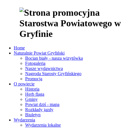
Home
Naturalnie Powiat Gryfiński
Bocian biały - nasza wizytówka
Fotogaleria
Nasze wydawnictwa
Nagroda Starosty Gryfińskiego
Promocja
O powiecie
Historia
Herb flaga
Gminy
Powiat dziś - mapa
Rozkłady jazdy
Biuletyn
Wydarzenia
Wydarzenia lokalne