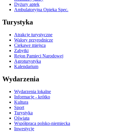
Dyżury aptek
Ambulatoryjna Opieka Spec.
Turystyka
Atrakcje turystyczne
Walory przyrodnicze
Ciekawe miejsca
Zabytki
Rejon Pamięci Narodowej
Agroturystyka
Kalendarium
Wydarzenia
Wydarzenia lokalne
Informacje - krótko
Kultura
Sport
Turystyka
Oświata
Współpraca polsko-niemiecka
Inwestycje