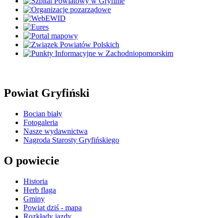
Powiat Gryfiński
Bocian biały
Fotogaleria
Nasze wydawnictwa
Nagroda Starosty Gryfińskiego
O powiecie
Historia
Herb flaga
Gminy
Powiat dziś - mapa
Rozkłady jazdy