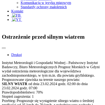
Komunikacja w języku migowym
Standardy ochrony małoletnich
Kontakt
Ostrzeżenie przed silnym wiatrem
Drukuj
Instytut Meteorologii i Gospodarki Wodnej - Państwowy Instytut
Badawczy, Biuro Meteorologicznych Prognoz Morskich w Gdyni
wydał ostrzeżenia meteorologiczne dla województwa
zachodniopomorskiego, w tym m.in. dla powiatu gryfińskiego.
Prognozowane zjawiska na terenie naszego powiatu:
SILNY WIATR
od dnia 23.02.2024 godz. 02:00 do dnia
23.02.2024 godz. 07:00
Prawdopodobieństwo: 70%
Stopień zagrożenia: 1
Przebieg: Prognozuje się wystąpienie silnego wiatru o średniej
prędkości od 35 km/h do 70 km/h, z południowego zachodu i