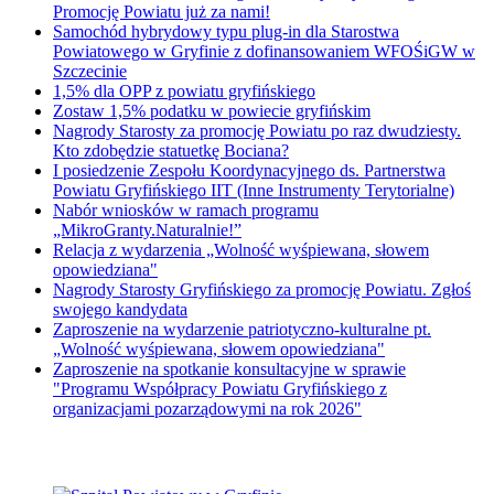
Promocję Powiatu już za nami!
Samochód hybrydowy typu plug-in dla Starostwa
Powiatowego w Gryfinie z dofinansowaniem WFOŚiGW w
Szczecinie
1,5% dla OPP z powiatu gryfińskiego
Zostaw 1,5% podatku w powiecie gryfińskim
Nagrody Starosty za promocję Powiatu po raz dwudziesty.
Kto zdobędzie statuetkę Bociana?
I posiedzenie Zespołu Koordynacyjnego ds. Partnerstwa
Powiatu Gryfińskiego IIT (Inne Instrumenty Terytorialne)
Nabór wniosków w ramach programu
„MikroGranty.Naturalnie!”
Relacja z wydarzenia „Wolność wyśpiewana, słowem
opowiedziana"
Nagrody Starosty Gryfińskiego za promocję Powiatu. Zgłoś
swojego kandydata
Zaproszenie na wydarzenie patriotyczno-kulturalne pt.
„Wolność wyśpiewana, słowem opowiedziana"
Zaproszenie na spotkanie konsultacyjne w sprawie
"Programu Współpracy Powiatu Gryfińskiego z
organizacjami pozarządowymi na rok 2026"