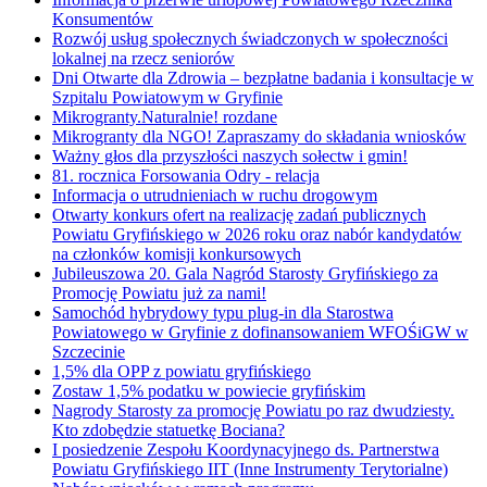
Konsumentów
Rozwój usług społecznych świadczonych w społeczności
lokalnej na rzecz seniorów
Dni Otwarte dla Zdrowia – bezpłatne badania i konsultacje w
Szpitalu Powiatowym w Gryfinie
Mikrogranty.Naturalnie! rozdane
Mikrogranty dla NGO! Zapraszamy do składania wniosków
Ważny głos dla przyszłości naszych sołectw i gmin!
81. rocznica Forsowania Odry - relacja
Informacja o utrudnieniach w ruchu drogowym
Otwarty konkurs ofert na realizację zadań publicznych
Powiatu Gryfińskiego w 2026 roku oraz nabór kandydatów
na członków komisji konkursowych
Jubileuszowa 20. Gala Nagród Starosty Gryfińskiego za
Promocję Powiatu już za nami!
Samochód hybrydowy typu plug-in dla Starostwa
Powiatowego w Gryfinie z dofinansowaniem WFOŚiGW w
Szczecinie
1,5% dla OPP z powiatu gryfińskiego
Zostaw 1,5% podatku w powiecie gryfińskim
Nagrody Starosty za promocję Powiatu po raz dwudziesty.
Kto zdobędzie statuetkę Bociana?
I posiedzenie Zespołu Koordynacyjnego ds. Partnerstwa
Powiatu Gryfińskiego IIT (Inne Instrumenty Terytorialne)