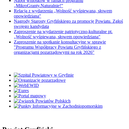
Nabór wniosków w ramach programu
„MikroGranty.Naturalnie!”
Relacja z wydarzenia „Wolność wyśpiewana, słowem
opowiedziana"
Nagrody Starosty Gryfińskiego za promocję Powiatu. Zgłoś
swojego kandydata
Zaproszenie na wydarzenie patriotyczno-kulturalne pt.
„Wolność wyśpiewana, słowem opowiedziana"
Zaproszenie na spotkanie konsultacyjne w sprawie
"Programu Współpracy Powiatu Gryfińskiego z
organizacjami pozarządowymi na rok 2026"