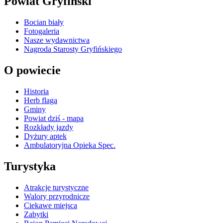
Powiat Gryfiński
Bocian biały
Fotogaleria
Nasze wydawnictwa
Nagroda Starosty Gryfińskiego
O powiecie
Historia
Herb flaga
Gminy
Powiat dziś - mapa
Rozkłady jazdy
Dyżury aptek
Ambulatoryjna Opieka Spec.
Turystyka
Atrakcje turystyczne
Walory przyrodnicze
Ciekawe miejsca
Zabytki