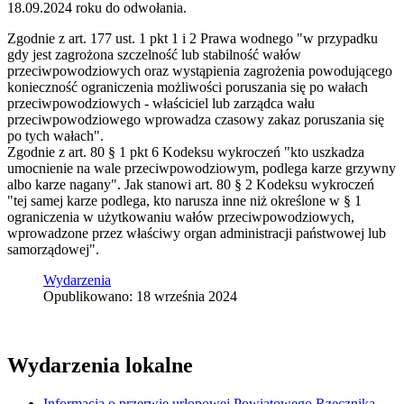
18.09.2024 roku do odwołania.
Zgodnie z art. 177 ust. 1 pkt 1 i 2 Prawa wodnego "w przypadku
gdy jest zagrożona szczelność lub stabilność wałów
przeciwpowodziowych oraz wystąpienia zagrożenia powodującego
konieczność ograniczenia możliwości poruszania się po wałach
przeciwpowodziowych - właściciel lub zarządca wału
przeciwpowodziowego wprowadza czasowy zakaz poruszania się
po tych wałach".
Zgodnie z art. 80 § 1 pkt 6 Kodeksu wykroczeń "kto uszkadza
umocnienie na wale przeciwpowodziowym, podlega karze grzywny
albo karze nagany". Jak stanowi art. 80 § 2 Kodeksu wykroczeń
"tej samej karze podlega, kto narusza inne niż określone w § 1
ograniczenia w użytkowaniu wałów przeciwpowodziowych,
wprowadzone przez właściwy organ administracji państwowej lub
samorządowej".
Wydarzenia
Opublikowano: 18 września 2024
Wydarzenia lokalne
Informacja o przerwie urlopowej Powiatowego Rzecznika