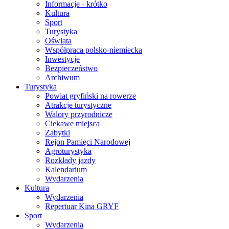
Informacje - krótko
Kultura
Sport
Turystyka
Oświata
Współpraca polsko-niemiecka
Inwestycje
Bezpieczeństwo
Archiwum
Turystyka
Powiat gryfiński na rowerze
Atrakcje turystyczne
Walory przyrodnicze
Ciekawe miejsca
Zabytki
Rejon Pamięci Narodowej
Agroturystyka
Rozkłady jazdy
Kalendarium
Wydarzenia
Kultura
Wydarzenia
Repertuar Kina GRYF
Sport
Wydarzenia