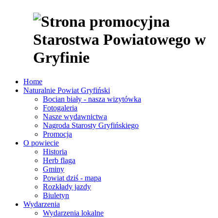
Home
Naturalnie Powiat Gryfiński
Bocian biały - nasza wizytówka
Fotogaleria
Nasze wydawnictwa
Nagroda Starosty Gryfińskiego
Promocja
O powiecie
Historia
Herb flaga
Gminy
Powiat dziś - mapa
Rozkłady jazdy
Biuletyn
Wydarzenia
Wydarzenia lokalne