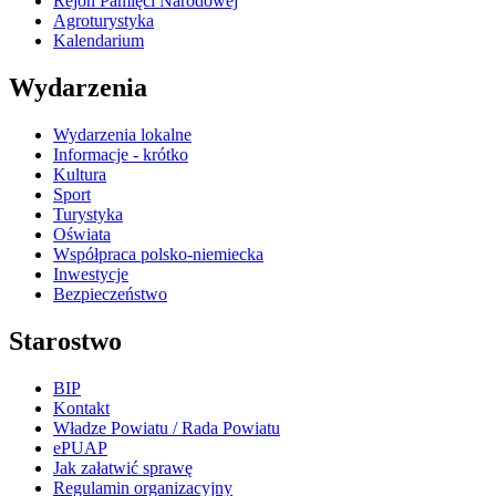
Rejon Pamięci Narodowej
Agroturystyka
Kalendarium
Wydarzenia
Wydarzenia lokalne
Informacje - krótko
Kultura
Sport
Turystyka
Oświata
Współpraca polsko-niemiecka
Inwestycje
Bezpieczeństwo
Starostwo
BIP
Kontakt
Władze Powiatu / Rada Powiatu
ePUAP
Jak załatwić sprawę
Regulamin organizacyjny