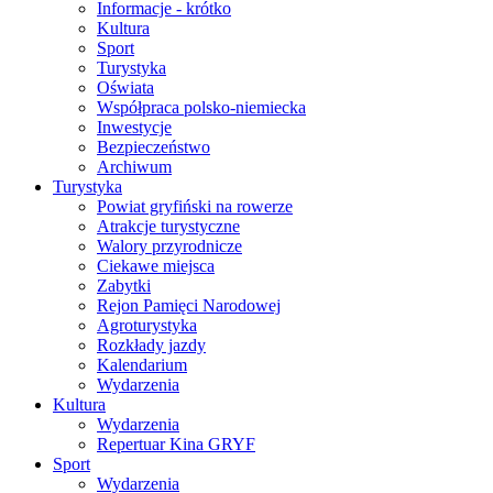
Informacje - krótko
Kultura
Sport
Turystyka
Oświata
Współpraca polsko-niemiecka
Inwestycje
Bezpieczeństwo
Archiwum
Turystyka
Powiat gryfiński na rowerze
Atrakcje turystyczne
Walory przyrodnicze
Ciekawe miejsca
Zabytki
Rejon Pamięci Narodowej
Agroturystyka
Rozkłady jazdy
Kalendarium
Wydarzenia
Kultura
Wydarzenia
Repertuar Kina GRYF
Sport
Wydarzenia