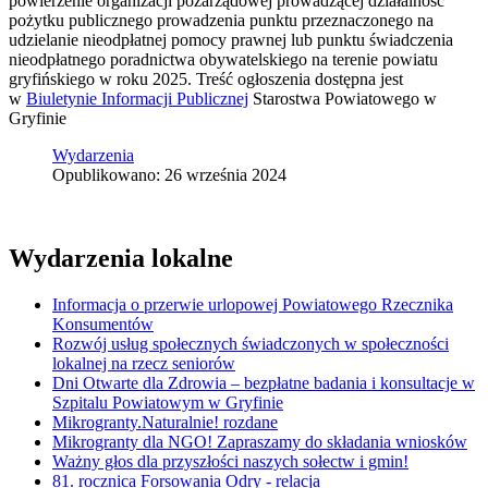
powierzenie organizacji pozarządowej prowadzącej działalność
pożytku publicznego prowadzenia punktu przeznaczonego na
udzielanie nieodpłatnej pomocy prawnej lub punktu świadczenia
nieodpłatnego poradnictwa obywatelskiego na terenie powiatu
gryfińskiego w roku 2025. Treść ogłoszenia dostępna jest
w
Biuletynie Informacji Publicznej
Starostwa Powiatowego w
Gryfinie
Wydarzenia
Opublikowano: 26 września 2024
Wydarzenia lokalne
Informacja o przerwie urlopowej Powiatowego Rzecznika
Konsumentów
Rozwój usług społecznych świadczonych w społeczności
lokalnej na rzecz seniorów
Dni Otwarte dla Zdrowia – bezpłatne badania i konsultacje w
Szpitalu Powiatowym w Gryfinie
Mikrogranty.Naturalnie! rozdane
Mikrogranty dla NGO! Zapraszamy do składania wniosków
Ważny głos dla przyszłości naszych sołectw i gmin!
81. rocznica Forsowania Odry - relacja