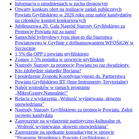
Informacja o utrudnieniach w ruchu drogowym
Otwarty konkurs ofert na realizację zadań publicznych
Powiatu Gryfińskiego w 2026 roku oraz nabór kandydatów
na członków komisji konkursowych
Jubileuszowa 20. Gala Nagród Starosty Gryfińskiego za
Promocję Powiatu już za nami!
Samochód hybrydowy typu plug-in dla Starostwa
Powiatowego w Gryfinie z dofinansowaniem WFOŚiGW w
Szczecinie
1,5% dla OPP z powiatu gryfińskiego
Zostaw 1,5% podatku w powiecie gryfińskim
Nagrody Starosty za promocję Powiatu po raz dwudziesty.
Kto zdobędzie statuetkę Bociana?
I posiedzenie Zespołu Koordynacyjnego ds. Partnerstwa
Powiatu Gryfińskiego IIT (Inne Instrumenty Terytorialne)
Nabór wniosków w ramach programu
„MikroGranty.Naturalnie!”
Relacja z wydarzenia „Wolność wyśpiewana, słowem
opowiedziana"
Nagrody Starosty Gryfińskiego za promocję Powiatu. Zgłoś
swojego kandydata
Zaproszenie na wydarzenie patriotyczno-kulturalne pt.
„Wolność wyśpiewana, słowem opowiedziana"
Zaproszenie na spotkanie konsultacyjne w sprawie
"Programu Współpracy Powiatu Gryfińskiego z