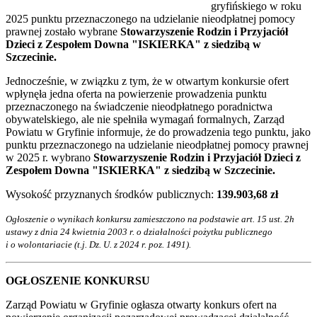
gryfińskiego w roku
2025 punktu przeznaczonego na udzielanie nieodpłatnej pomocy
prawnej zostało wybrane
Stowarzyszenie Rodzin i Przyjaciół
Dzieci z Zespołem Downa "ISKIERKA" z siedzibą w
Szczecinie.
Jednocześnie, w związku z tym, że w otwartym konkursie ofert
wpłynęła jedna oferta na powierzenie prowadzenia punktu
przeznaczonego na świadczenie nieodpłatnego poradnictwa
obywatelskiego, ale nie spełniła wymagań formalnych, Zarząd
Powiatu w Gryfinie informuje, że do prowadzenia tego punktu, jako
punktu przeznaczonego na udzielanie nieodpłatnej pomocy prawnej
w 2025 r. wybrano
Stowarzyszenie Rodzin i Przyjaciół Dzieci z
Zespołem Downa "ISKIERKA" z siedzibą w Szczecinie.
Wysokość przyznanych środków publicznych:
139.903,68 zł
Ogłoszenie o wynikach konkursu zamieszczono na podstawie art. 15 ust. 2h
ustawy z dnia 24 kwietnia 2003 r. o działalności pożytku publicznego
i o wolontariacie (t.j. Dz. U. z 2024 r. poz. 1491).
OGŁOSZENIE KONKURSU
Zarząd Powiatu w Gryfinie ogłasza otwarty konkurs ofert na