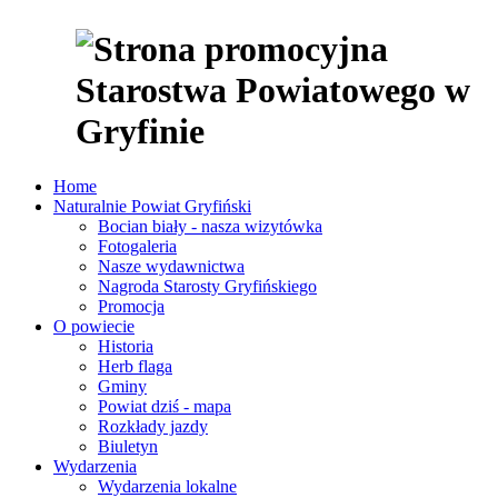
Home
Naturalnie Powiat Gryfiński
Bocian biały - nasza wizytówka
Fotogaleria
Nasze wydawnictwa
Nagroda Starosty Gryfińskiego
Promocja
O powiecie
Historia
Herb flaga
Gminy
Powiat dziś - mapa
Rozkłady jazdy
Biuletyn
Wydarzenia
Wydarzenia lokalne