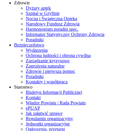
Zdrowie
Dyżury aptek
Szpital w Gryfinie
Nocna i Świąteczna Opieka
Narodowy Fundusz Zdrowia
Harmonogram poradni spec.
Informator Statystyczny Ochrony Zdrowia
Poradniki
Bezpieczeństwo
Wydarzenia
Ochrona ludności i obrona cywilna
Zarządzanie kryzysowe
Zagrożenia naturalne
Zdrowie i pierwsza pomoc
Poradniki
Kontakty i współpraca
Starostwo
Biuletyn Informacji Publicznej
Kontakt
Władze Powiatu / Rada Powiatu
ePUAP
Jak załatwić sprawę
Regulamin organizacyjny
Jednostki organizacyjne
Ogłoszenia, przetargi