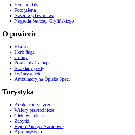
Bocian biały
Fotogaleria
Nasze wydawnictwa
Nagroda Starosty Gryfińskiego
O powiecie
Historia
Herb flaga
Gminy
Powiat dziś - mapa
Rozkłady jazdy
Dyżury aptek
Ambulatoryjna Opieka Spec.
Turystyka
Atrakcje turystyczne
Walory przyrodnicze
Ciekawe miejsca
Zabytki
Rejon Pamięci Narodowej
Agroturystyka