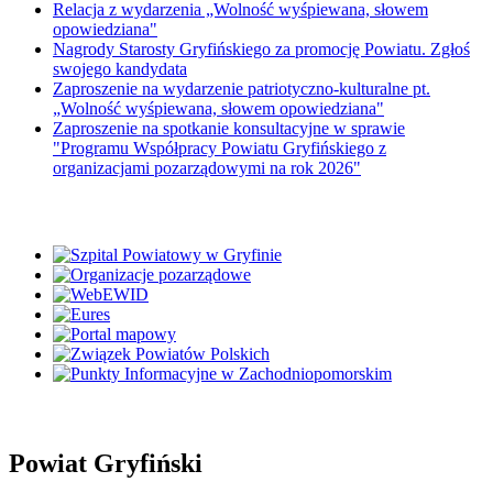
Relacja z wydarzenia „Wolność wyśpiewana, słowem
opowiedziana"
Nagrody Starosty Gryfińskiego za promocję Powiatu. Zgłoś
swojego kandydata
Zaproszenie na wydarzenie patriotyczno-kulturalne pt.
„Wolność wyśpiewana, słowem opowiedziana"
Zaproszenie na spotkanie konsultacyjne w sprawie
"Programu Współpracy Powiatu Gryfińskiego z
organizacjami pozarządowymi na rok 2026"
Powiat Gryfiński