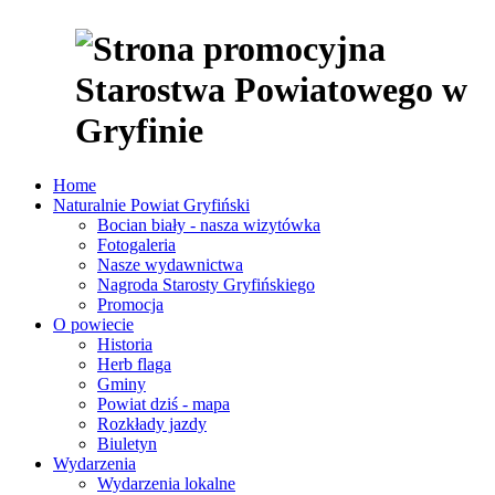
Home
Naturalnie Powiat Gryfiński
Bocian biały - nasza wizytówka
Fotogaleria
Nasze wydawnictwa
Nagroda Starosty Gryfińskiego
Promocja
O powiecie
Historia
Herb flaga
Gminy
Powiat dziś - mapa
Rozkłady jazdy
Biuletyn
Wydarzenia
Wydarzenia lokalne