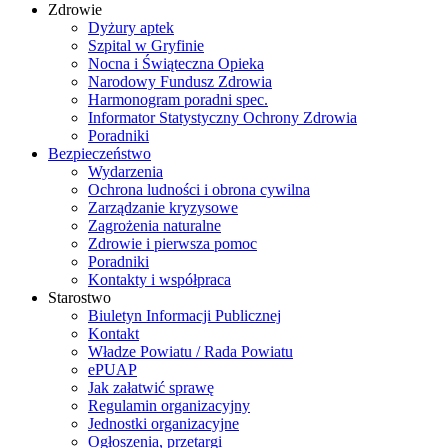
Zdrowie
Dyżury aptek
Szpital w Gryfinie
Nocna i Świąteczna Opieka
Narodowy Fundusz Zdrowia
Harmonogram poradni spec.
Informator Statystyczny Ochrony Zdrowia
Poradniki
Bezpieczeństwo
Wydarzenia
Ochrona ludności i obrona cywilna
Zarządzanie kryzysowe
Zagrożenia naturalne
Zdrowie i pierwsza pomoc
Poradniki
Kontakty i współpraca
Starostwo
Biuletyn Informacji Publicznej
Kontakt
Władze Powiatu / Rada Powiatu
ePUAP
Jak załatwić sprawę
Regulamin organizacyjny
Jednostki organizacyjne
Ogłoszenia, przetargi