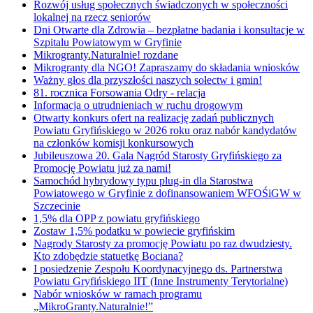
Rozwój usług społecznych świadczonych w społeczności
lokalnej na rzecz seniorów
Dni Otwarte dla Zdrowia – bezpłatne badania i konsultacje w
Szpitalu Powiatowym w Gryfinie
Mikrogranty.Naturalnie! rozdane
Mikrogranty dla NGO! Zapraszamy do składania wniosków
Ważny głos dla przyszłości naszych sołectw i gmin!
81. rocznica Forsowania Odry - relacja
Informacja o utrudnieniach w ruchu drogowym
Otwarty konkurs ofert na realizację zadań publicznych
Powiatu Gryfińskiego w 2026 roku oraz nabór kandydatów
na członków komisji konkursowych
Jubileuszowa 20. Gala Nagród Starosty Gryfińskiego za
Promocję Powiatu już za nami!
Samochód hybrydowy typu plug-in dla Starostwa
Powiatowego w Gryfinie z dofinansowaniem WFOŚiGW w
Szczecinie
1,5% dla OPP z powiatu gryfińskiego
Zostaw 1,5% podatku w powiecie gryfińskim
Nagrody Starosty za promocję Powiatu po raz dwudziesty.
Kto zdobędzie statuetkę Bociana?
I posiedzenie Zespołu Koordynacyjnego ds. Partnerstwa
Powiatu Gryfińskiego IIT (Inne Instrumenty Terytorialne)
Nabór wniosków w ramach programu
„MikroGranty.Naturalnie!”