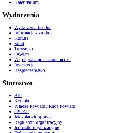
Kalendarium
Wydarzenia
Wydarzenia lokalne
Informacje - krótko
Kultura
Sport
Turystyka
Oświata
Współpraca polsko-niemiecka
Inwestycje
Bezpieczeństwo
Starostwo
BIP
Kontakt
Władze Powiatu / Rada Powiatu
ePUAP
Jak załatwić sprawę
Regulamin organizacyjny
Jednostki organizacyjne
Ogłoszenia, przetargi