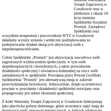
Terapii Zajęciowej w
Goszkowie oraz w
jubileuszu z okazji 10-
lecia istnienia
Spółdzielni Socjalnej
Promyk. Zarządowi
Spółdzielni oraz
wszystkim terapeutom i pracownikom WTZ w Goszkowie
składamy wyrazy uznania i serdeczne podziękowania za
podejmowanie działań służących aktywizacji osób z
niepełnosprawnościami.
Celem Spółdzielni „Promyk” jest aktywizacja zawodowa osób
zagrożonych wykluczeniem społecznym, w tym osób
niepełnosprawnych i bezrobotnych, a także prowadzenie
działalności społecznej i oświatowo-kulturalnej na rzecz osób
zatrudnionych w spółdzielni. Powołana przez Powiat Gryfiński
Spółdzielnia "Promyk" jest alternatywną misją w zakresie
przeciwdziałania bezrobociu. Jednocześnie, dzięki uczestnictwu
powiatu w powołaniu i działalności spółdzielni rozwijany oraz
propagowany jest sektor ekonomii społecznej.
Z kolei Warsztaty Terapii Zajęciowej w Goszkowie funkcjonują
jako placówka pobytu dziennego, gdzie uczestnicy zajęć mają do
dyspozycji sześć pracowni tematycznych, w których zdobywają