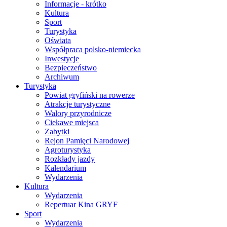
Informacje - krótko
Kultura
Sport
Turystyka
Oświata
Współpraca polsko-niemiecka
Inwestycje
Bezpieczeństwo
Archiwum
Turystyka
Powiat gryfiński na rowerze
Atrakcje turystyczne
Walory przyrodnicze
Ciekawe miejsca
Zabytki
Rejon Pamięci Narodowej
Agroturystyka
Rozkłady jazdy
Kalendarium
Wydarzenia
Kultura
Wydarzenia
Repertuar Kina GRYF
Sport
Wydarzenia