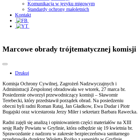
Komunikacja w języku migowym
Standardy ochrony małoletnich
Kontakt
Marcowe obrady trójtematycznej komisji
Drukuj
Komisja Ochrony Cywilnej, Zagrożeń Nadzwyczajnych i
Administracji Zespolonej obradowała we wtorek, 27 marca br.
Posiedzenie otworzył przewodniczący komisji – Sławomir
Terebecki, który przedstawił porządek obrad. Na posiedzeniu
obecni byli radni Roman Rataj, Jan Gładkow, Ewa Dudar i Piotr
Bugajski oraz wicestarosta Jerzy Miler i sekretarz Barbara Rawecka.
Radni zajęli się analizą i opiniowaniem części materiałów na XIII
sesję Rady Powiatu w Gryfinie, która odbędzie się 19 kwietnia br.
Sprawozdanie z nadzoru w zakresie bezpieczeństwa sanitarnego
przedstawiła dyrektor Wioletta Rożko z sanepidu w Gryfinie.