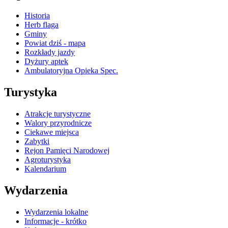
Historia
Herb flaga
Gminy
Powiat dziś - mapa
Rozkłady jazdy
Dyżury aptek
Ambulatoryjna Opieka Spec.
Turystyka
Atrakcje turystyczne
Walory przyrodnicze
Ciekawe miejsca
Zabytki
Rejon Pamięci Narodowej
Agroturystyka
Kalendarium
Wydarzenia
Wydarzenia lokalne
Informacje - krótko