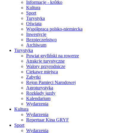
Informacje - krótko
Kultura
Sport
Turystyka
Oświata
Współpraca polsko-niemiecka
Inwestycje
Bezpieczeństwo
Archiwum
Turystyka
Powiat gryfiński na rowerze
Atrakcje turystyczne
Walory przyrodnicze
Ciekawe miejsca
Zabytki
Rejon Pamięci Narodowej
Agroturystyka
Rozkłady jazdy
Kalendarium
Wydarzenia
Kultura
Wydarzenia
Repertuar Kina GRYF
Sport
Wydarzenia