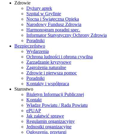
Zdrowie
Dyżury aptek
Szpital w Gryfinie
Nocna i Świąteczna Opieka
Narodowy Fundusz Zdrowia
Harmonogram poradni spec.
Informator Statystyczny Ochrony Zdrowia
Poradniki
Bezpieczeństwo
Wydarzenia
Ochrona ludności i obrona cywilna
Zarządzanie kryzysowe
Zagrożenia naturalne
Zdrowie i pierwsza pomoc
Poradniki
Kontakty i współpraca
Starostwo
Biuletyn Informacji Publicznej
Kontakt
Władze Powiatu / Rada Powiatu
ePUAP
Jak załatwić sprawę
Regulamin organizacyjny
Jednostki organizacyjne
Ogłoszenia, przetargi