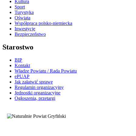
Kultura
Sport
Turystyka
Oświata
Współpraca polsko-niemiecka
Inwestycje
Bezpieczeństwo
Starostwo
BIP
Kontakt
Władze Powiatu / Rada Powiatu
ePUAP
Jak załatwić sprawę
Regulamin organizacyjny
Jednostki organizacyjne
Ogłoszenia, przetargi