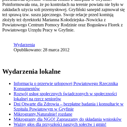
Poinformowała ona, że po kontrolach na terenie powiatu nie było w
zakładach użycia soli przemysłowej. Gryfiński sanepid zajmował się
też sprawą tzw. suszu jajecznego. Swoje relacje przed komisją
złożyły też dyrektorki Marianna Kołodziejska–Nowicka z
Powiatowego Centrum Pomocy Rodzinie oraz Bogusława Florek z
Powiatowego Urzędu Pracy w Gryfinie.
Wydarzenia
Opublikowano: 28 marca 2012
Wydarzenia lokalne
Informacja o przerwie urlopowej Powiatowego Rzecznika
Konsumentów
Rozwój usług społecznych świadczonych w społeczności
lokalnej na rzecz seniorów
Dni Otwarte dla Zdrowia – bezpłatne badania i konsultacje w
Szpitalu Powiatowym w Gryfinie
Mikrogranty.Naturalnie! rozdane
Mikrogranty dla NGO! Zapraszamy do składania wniosków
Ważny głos dla przyszłości naszych sołectw i gmin!