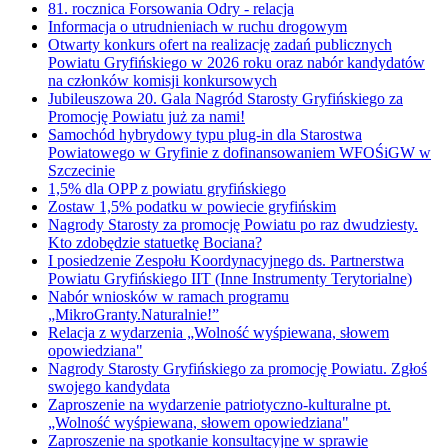
81. rocznica Forsowania Odry - relacja
Informacja o utrudnieniach w ruchu drogowym
Otwarty konkurs ofert na realizację zadań publicznych
Powiatu Gryfińskiego w 2026 roku oraz nabór kandydatów
na członków komisji konkursowych
Jubileuszowa 20. Gala Nagród Starosty Gryfińskiego za
Promocję Powiatu już za nami!
Samochód hybrydowy typu plug-in dla Starostwa
Powiatowego w Gryfinie z dofinansowaniem WFOŚiGW w
Szczecinie
1,5% dla OPP z powiatu gryfińskiego
Zostaw 1,5% podatku w powiecie gryfińskim
Nagrody Starosty za promocję Powiatu po raz dwudziesty.
Kto zdobędzie statuetkę Bociana?
I posiedzenie Zespołu Koordynacyjnego ds. Partnerstwa
Powiatu Gryfińskiego IIT (Inne Instrumenty Terytorialne)
Nabór wniosków w ramach programu
„MikroGranty.Naturalnie!”
Relacja z wydarzenia „Wolność wyśpiewana, słowem
opowiedziana"
Nagrody Starosty Gryfińskiego za promocję Powiatu. Zgłoś
swojego kandydata
Zaproszenie na wydarzenie patriotyczno-kulturalne pt.
„Wolność wyśpiewana, słowem opowiedziana"
Zaproszenie na spotkanie konsultacyjne w sprawie