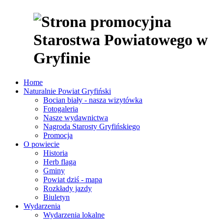
Home
Naturalnie Powiat Gryfiński
Bocian biały - nasza wizytówka
Fotogaleria
Nasze wydawnictwa
Nagroda Starosty Gryfińskiego
Promocja
O powiecie
Historia
Herb flaga
Gminy
Powiat dziś - mapa
Rozkłady jazdy
Biuletyn
Wydarzenia
Wydarzenia lokalne