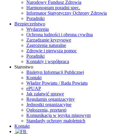
Narodowy Fundusz Zdrowia
Harmonogram poradni spec.
Informator Statystyczny Ochrony Zdrowia
Poradniki
Bezpieczeństwo
Wydarzenia
Ochrona ludności i obrona cywilna
Zarządzanie kryzysowe
Zagrożenia naturalne
Zdrowie i pierwsza pomoc
Poradniki
Kontakty i współpraca
Starostwo
Biuletyn Informacji Publicznej
Kontakt
Władze Powiatu / Rada Powiatu
ePUAP
Jak załatwić sprawę
Regulamin organizacyjny
Jednostki organizacyjne
Ogłoszenia, przetargi
Komunikacja w języku migowym
Standardy ochrony małoletnich
Kontakt