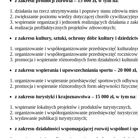
z zakresu promocji zdrowia – 15 000 zł, w tym na
:
działania na rzecz utrzymywania i poprawy stanu zdrowia mie
zwiększanie poziomu wiedzy dotyczącej chorób cywilizacyjnych
wspieranie organizacji i jednostek realizujących działania z za
realizacja profilaktycznych projektów zdrowotnych;
z zakresu kultury, sztuki, ochrony dóbr kultury i dziedzic
organizowanie i współorganizowanie przedsięwzięć kulturalny
organizowanie i współorganizowanie przedsięwzięć rocznicowy
promocja i wspieranie różnorodnych form działalności kulturaln
z zakresu wspierania i upowszechniania sportu – 20 000 zł
organizowanie i wspieranie przedsięwzięć sportowych odbywają
promocja i wspieranie różnorodnych form aktywności fizycznej
z zakresu turystyki i krajoznawstwa – 15 000 zł, w tym na
:
wspieranie lokalnych projektów i produktów turystycznych,
organizowanie i współorganizowanie przedsięwzięć turystyczn
wydawanie publikacji turystycznych;
z zakresu działalności wspomagającej rozwój wspólnot i spo