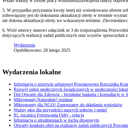
Wkład własny w formie pracy wolontariusza/eksperta należy odpow
5. W przypadku przyznania kwoty innej niż wnioskowana oferent zob
zobowiązany jest do dokonania aktualizacji oferty w terminie wyzna
nie dokona aktualizacji oferty we wskazanym terminie, Zleceniodaw
6. Wzór umowy stanowi załącznik nr 3 do rozporządzenia Przewodn
dotyczących realizacji zadań publicznych oraz wzorów sprawozdań z
Wydarzenia
Opublikowano: 28 lutego 2025
Wydarzenia lokalne
Informacja o przerwie urlopowej Powiatowego Rzecznika K
Rozwój usług społecznych świadczonych w społeczności lokal
Dni Otwarte dla Zdrowia – bezpłatne badania i konsultacje w
Mikrogranty.Naturalnie! rozdane
Mikrogranty dla NGO! Zapraszamy do składania wniosków
Ważny głos dla przyszłości naszych sołectw i gmin!
81. rocznica Forsowania Odry - relacja
Informacja o utrudnieniach w ruchu drogowym
Otwarty konkurs ofert na realizację zadań publicznych Powi