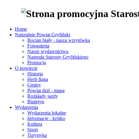
Home
Naturalnie Powiat Gryfiński
Bocian biały - nasza wizytówka
Fotogaleria
Nasze wydawnictwa
Nagroda Starosty Gryfińskiego
Promocja
O powiecie
Historia
Herb flaga
Gminy
Powiat dziś - mapa
Rozkłady jazdy
Biuletyn
Wydarzenia
Wydarzenia lokalne
Informacje - krótko
Kultura
Sport
Turystyka