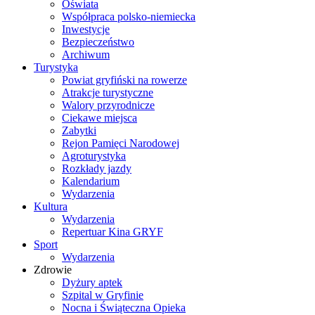
Oświata
Współpraca polsko-niemiecka
Inwestycje
Bezpieczeństwo
Archiwum
Turystyka
Powiat gryfiński na rowerze
Atrakcje turystyczne
Walory przyrodnicze
Ciekawe miejsca
Zabytki
Rejon Pamięci Narodowej
Agroturystyka
Rozkłady jazdy
Kalendarium
Wydarzenia
Kultura
Wydarzenia
Repertuar Kina GRYF
Sport
Wydarzenia
Zdrowie
Dyżury aptek
Szpital w Gryfinie
Nocna i Świąteczna Opieka