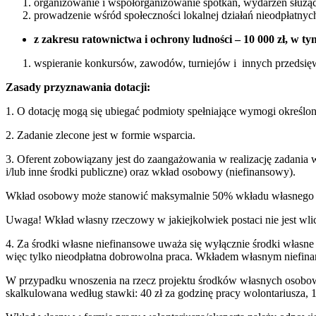
organizowanie i współorganizowanie spotkań, wydarzeń służącyc
prowadzenie wśród społeczności lokalnej działań nieodpłatnyc
z zakresu ratownictwa i ochrony ludności – 10 000 zł, w ty
wspieranie konkursów, zawodów, turniejów i innych przedsięw
Zasady przyznawania dotacji:
1. O dotację mogą się ubiegać podmioty spełniające wymogi określone 
2. Zadanie zlecone jest w formie wsparcia.
3. Oferent zobowiązany jest do zaangażowania w realizację zadania
i/lub inne środki publiczne) oraz wkład osobowy (niefinansowy).
Wkład osobowy może stanowić maksymalnie 50% wkładu własnego
Uwaga! Wkład własny rzeczowy w jakiejkolwiek postaci nie jest wl
4. Za środki własne niefinansowe uważa się wyłącznie środki włas
więc tylko nieodpłatna dobrowolna praca. Wkładem własnym niefina
W przypadku wnoszenia na rzecz projektu środków własnych osobowyc
skalkulowana według stawki: 40 zł za godzinę pracy wolontariusza, 1