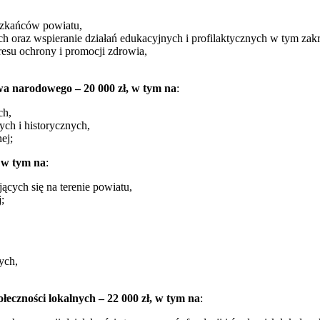
szkańców powiatu,
 oraz wspieranie działań edukacyjnych i profilaktycznych w tym zakr
kresu ochrony i promocji zdrowia,
twa narodowego – 20 000 zł, w tym na
:
ch,
ch i historycznych,
ej;
, w tym na
:
cych się na terenie powiatu,
;
ych,
łeczności lokalnych – 22 000 zł, w tym na
: