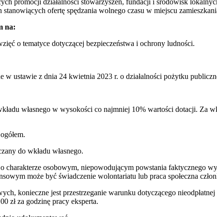
h promocji działalności stowarzyszeń, fundacji i środowisk lokalnych,
h stanowiących ofertę spędzania wolnego czasu w miejscu zamieszkania 
m na:
zięć o tematyce dotyczącej bezpieczeństwa i ochrony ludności.
w ustawie z dnia 24 kwietnia 2023 r. o działalności pożytku publiczne
 wkładu własnego w wysokości co najmniej 10% wartości dotacji. Za w
 ogółem.
iczany do wkładu własnego.
ne o charakterze osobowym, niepowodującym powstania faktycznego w
nsowym może być świadczenie wolontariatu lub praca społeczna człon
h, konieczne jest przestrzeganie warunku dotyczącego nieodpłatnej d
00 zł za godzinę pracy eksperta.