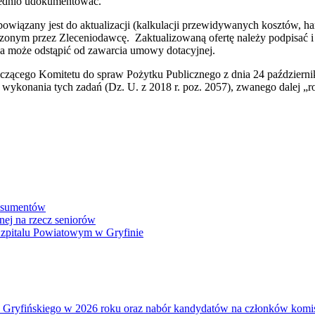
iednio udokumentować.
owiązany jest do aktualizacji (kalkulacji przewidywanych kosztów, h
czonym przez Zleceniodawcę. Zaktualizowaną ofertę należy podpisać i 
ca może odstąpić od zawarcia umowy dotacyjnej.
iczącego Komitetu do spraw Pożytku Publicznego z dnia 24 paździer
 wykonania tych zadań (Dz. U. z 2018 r. poz. 2057), zwanego dalej „
onsumentów
nej na rzecz seniorów
 Szpitalu Powiatowym w Gryfinie
atu Gryfińskiego w 2026 roku oraz nabór kandydatów na członków kom