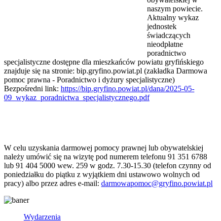
naszym powiecie.
Aktualny wykaz
jednostek
świadczących
nieodpłatne
poradnictwo
specjalistyczne dostępne dla mieszkańców powiatu gryfińskiego
znajduje się na stronie: bip.gryfino.powiat.pl (zakładka Darmowa
pomoc prawna - Poradnictwo i dyżury specjalistyczne)
Bezpośredni link:
https://bip.gryfino.powiat.pl/dana/2025-05-
09_wykaz_poradnictwa_specjalistycznego.pdf
W celu uzyskania darmowej pomocy prawnej lub obywatelskiej
należy umówić się na wizytę pod numerem telefonu 91 351 6788
lub 91 404 5000 wew. 259 w godz. 7.30-15.30 (telefon czynny od
poniedziałku do piątku z wyjątkiem dni ustawowo wolnych od
pracy) albo przez adres e-mail:
darmowapomoc@gryfino.powiat.pl
Wydarzenia