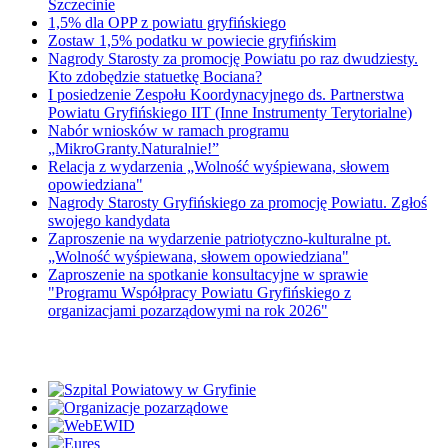
Szczecinie
1,5% dla OPP z powiatu gryfińskiego
Zostaw 1,5% podatku w powiecie gryfińskim
Nagrody Starosty za promocję Powiatu po raz dwudziesty.
Kto zdobędzie statuetkę Bociana?
I posiedzenie Zespołu Koordynacyjnego ds. Partnerstwa
Powiatu Gryfińskiego IIT (Inne Instrumenty Terytorialne)
Nabór wniosków w ramach programu
„MikroGranty.Naturalnie!”
Relacja z wydarzenia „Wolność wyśpiewana, słowem
opowiedziana"
Nagrody Starosty Gryfińskiego za promocję Powiatu. Zgłoś
swojego kandydata
Zaproszenie na wydarzenie patriotyczno-kulturalne pt.
„Wolność wyśpiewana, słowem opowiedziana"
Zaproszenie na spotkanie konsultacyjne w sprawie
"Programu Współpracy Powiatu Gryfińskiego z
organizacjami pozarządowymi na rok 2026"