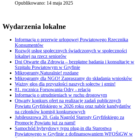
Opublikowano: 14 maja 2025
Wydarzenia lokalne
Informacja o przerwie urlopowej Powiatowego Rzecznika
Konsumentów
Rozwój usług społecznych świadczonych w społeczności
lokalnej na rzecz seniorów
Dni Otwarte dla Zdrowia – bezpłatne badania i konsultacje w
Szpitalu Powiatowym w Gryfinie
Mikrogranty.Naturalnie! rozdane
Mikrogranty dla NGO! Zapraszamy do składania wniosków
Ważny głos dla przyszłości naszych sołectw i gmin!
81. rocznica Forsowania Odry - relacja
Informacja o utrudnieniach w ruchu drogowym
Otwarty konkurs ofert na realizację zadań publicznych
Powiatu Gryfińskiego w 2026 roku oraz nabór kandydatów
na członków komisji konkursowych
Jubileuszowa 20. Gala Nagród Starosty Gryfińskiego za
Promocję Powiatu już za nami!
Samochód hybrydowy typu plug-in dla Starostwa
Powiatowego w Gryfinie z dofinansowaniem WFOŚiGW w