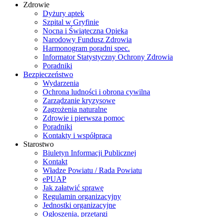
Zdrowie
Dyżury aptek
Szpital w Gryfinie
Nocna i Świąteczna Opieka
Narodowy Fundusz Zdrowia
Harmonogram poradni spec.
Informator Statystyczny Ochrony Zdrowia
Poradniki
Bezpieczeństwo
Wydarzenia
Ochrona ludności i obrona cywilna
Zarządzanie kryzysowe
Zagrożenia naturalne
Zdrowie i pierwsza pomoc
Poradniki
Kontakty i współpraca
Starostwo
Biuletyn Informacji Publicznej
Kontakt
Władze Powiatu / Rada Powiatu
ePUAP
Jak załatwić sprawę
Regulamin organizacyjny
Jednostki organizacyjne
Ogłoszenia, przetargi