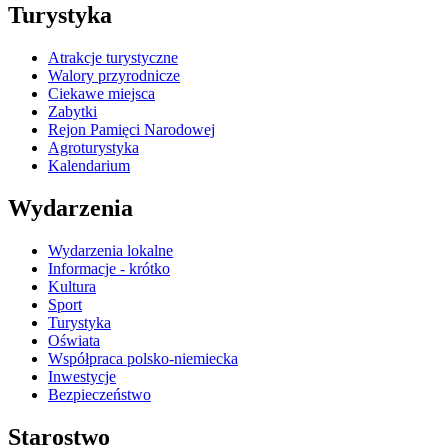
Turystyka
Atrakcje turystyczne
Walory przyrodnicze
Ciekawe miejsca
Zabytki
Rejon Pamięci Narodowej
Agroturystyka
Kalendarium
Wydarzenia
Wydarzenia lokalne
Informacje - krótko
Kultura
Sport
Turystyka
Oświata
Współpraca polsko-niemiecka
Inwestycje
Bezpieczeństwo
Starostwo