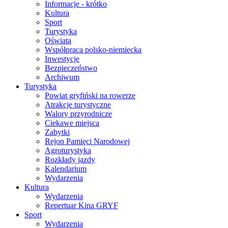
Informacje - krótko
Kultura
Sport
Turystyka
Oświata
Współpraca polsko-niemiecka
Inwestycje
Bezpieczeństwo
Archiwum
Turystyka
Powiat gryfiński na rowerze
Atrakcje turystyczne
Walory przyrodnicze
Ciekawe miejsca
Zabytki
Rejon Pamięci Narodowej
Agroturystyka
Rozkłady jazdy
Kalendarium
Wydarzenia
Kultura
Wydarzenia
Repertuar Kina GRYF
Sport
Wydarzenia