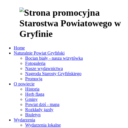
Home
Naturalnie Powiat Gryfiński
Bocian biały - nasza wizytówka
Fotogaleria
Nasze wydawnictwa
Nagroda Starosty Gryfińskiego
Promocja
O powiecie
Historia
Herb flaga
Gminy
Powiat dziś - mapa
Rozkłady jazdy
Biuletyn
Wydarzenia
Wydarzenia lokalne